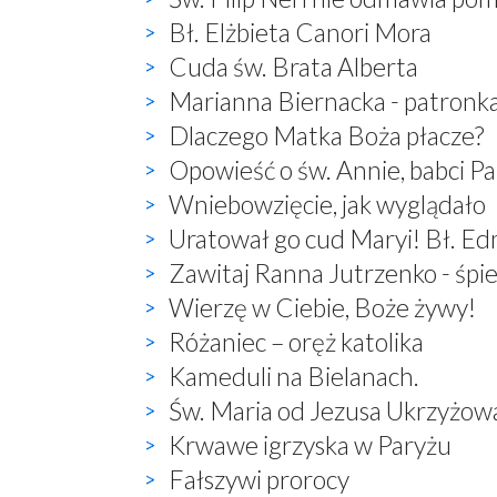
Bł. Elżbieta Canori Mora
Cuda św. Brata Alberta
Marianna Biernacka - patronk
Dlaczego Matka Boża płacze?
Opowieść o św. Annie, babci P
Wniebowzięcie, jak wyglądało
Uratował go cud Maryi! Bł. E
Zawitaj Ranna Jutrzenko - śp
Wierzę w Ciebie, Boże żywy!
Różaniec – oręż katolika
Kameduli na Bielanach.
Św. Maria od Jezusa Ukrzyżow
Krwawe igrzyska w Paryżu
Fałszywi prorocy