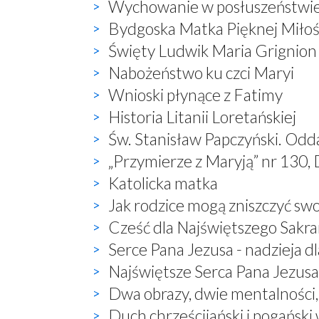
Wychowanie w posłuszeństwi
Bydgoska Matka Pięknej Miłoś
Święty Ludwik Maria Grignion
Nabożeństwo ku czci Maryi
Wnioski płynące z Fatimy
Historia Litanii Loretańskiej
Św. Stanisław Papczyński. Odd
„Przymierze z Maryją” nr 130, 
Katolicka matka
Jak rodzice mogą zniszczyć sw
Cześć dla Najświętszego Sak
Serce Pana Jezusa - nadzieja dl
Najświętsze Serca Pana Jezusa 
Dwa obrazy, dwie mentalności
Duch chrześcijański i pogański