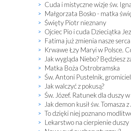
Cuda i mistyczne wizje św. Ign
Małgorzata Bosko - matka świ
Święty Piotr nieznany
Ojciec Pio i cuda Dzieciątka Je
Fatima już zmienia nasze serca
Krwawe Łzy Maryi w Polsce. Co
Jak wygląda Niebo? Będziesz 
Matka Boża Ostrobramska
Św. Antoni Pustelnik, gromici
Jak walczyć z pokusą?
Św. Józef. Ratunek dla duszy w
Jak demon kusił św. Tomasza 
To dzięki niej poznano modlitwę:
Lekarstwo na cierpienie duszy