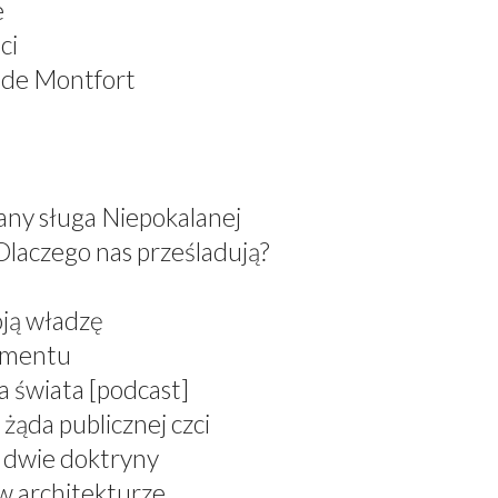
e
ci
 de Montfort
any sługa Niepokalanej
Dlaczego nas prześladują?
oją władzę
ramentu
a świata [podcast]
żąda publicznej czci
, dwie doktryny
 w architekturze