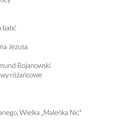
a babć
ana Jezusa
dmund Bojanowski
iewy różańcowe
anego, Wielka „Maleńka Nic"