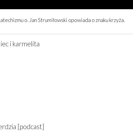
echizmu o. Jan Strumiłowski opowiada o znaku krzyża.
iec i karmelita
erdzia [podcast]