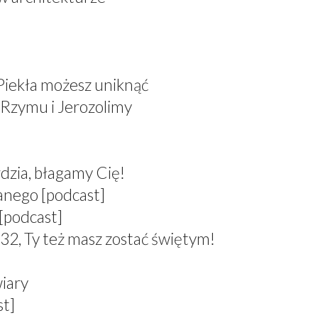
 Piekła możesz uniknąć
 Rzymu i Jerozolimy
dzia, błagamy Cię!
anego [podcast]
[podcast]
 Ty też masz zostać świętym!
wiary
st]