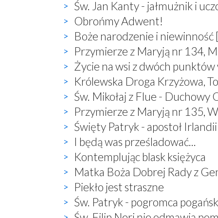
Św. Jan Kanty - jałmużnik i uc
Obrońmy Adwent!
Boże narodzenie i niewinność 
Przymierze z Maryją nr 134, M
Życie na wsi z dwóch punktów
Królewska Droga Krzyżowa, T
Św. Mikołaj z Flue - Duchowy O
Przymierze z Maryją nr 135, W
Święty Patryk - apostoł Irlandii
I będą was prześladować...
Kontemplując blask księżyca
Matka Boża Dobrej Rady z Ge
Piekło jest straszne
Św. Patryk - pogromca pogań
Św. Filip Neri nie odmawia po