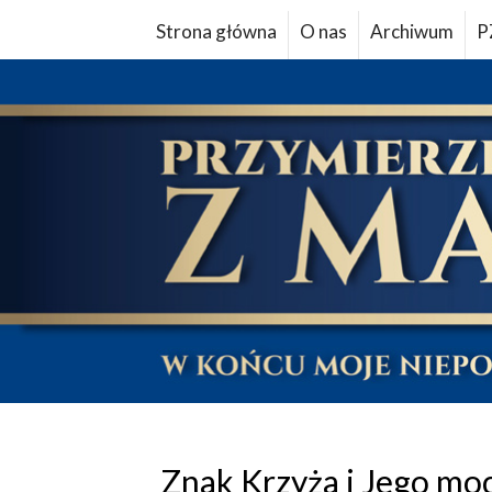
Strona główna
O nas
Archiwum
P
Znak Krzyża i Jego mo