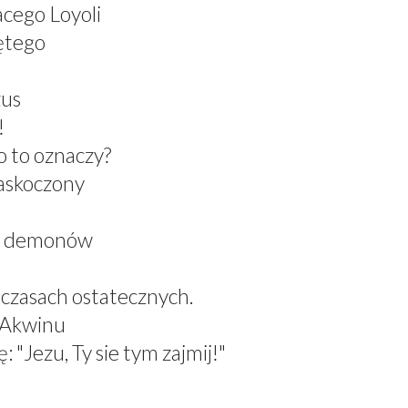
acego Loyoli
ętego
zus
!
 to oznaczy?
zaskoczony
el demonów
 czasach ostatecznych.
z Akwinu
 "Jezu, Ty sie tym zajmij!"