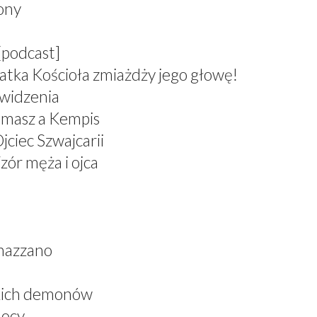
zony
[podcast]
atka Kościoła zmiażdży jego głowę!
 widzenia
omasz a Kempis
jciec Szwajcarii
zór męża i ojca
nazzano
skich demonów
mocy