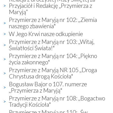
Przyjaciół i Redakcję „Przymierza z
Maryją”
Przymierze z Maryją nr 102: ,,Ziemia
naszego zbawienia"
W Jego Krwi nasze odkupienie
Przymierze z Maryją nr 103: ,,Witaj,
Światłości Świata!"
Przymierze z Maryją nr 104: ,,Piękno
życia zakonnego"
Przymierze z Maryją NR 105 ,,Droga
Chrystusa drogą Kościoła"
Bogusław Bajor o 107. numerze
,,Przymierza z Maryją"
Przymierze z Maryją nr 108: ,,Bogactwo
Tradycji Kościoła"
Przymierze z Maryją nr 110: ,,Św.