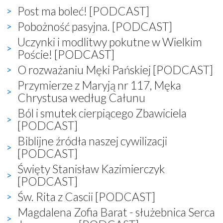
Post ma boleć! [PODCAST]
Pobożność pasyjna. [PODCAST]
Uczynki i modlitwy pokutne w Wielkim
Poście! [PODCAST]
O rozważaniu Męki Pańskiej [PODCAST]
Przymierze z Maryją nr 117, Męka
Chrystusa według Całunu
Ból i smutek cierpiącego Zbawiciela
[PODCAST]
Biblijne źródła naszej cywilizacji
[PODCAST]
Święty Stanisław Kazimierczyk
[PODCAST]
Św. Rita z Cascii [PODCAST]
Magdalena Zofia Barat - służebnica Serca