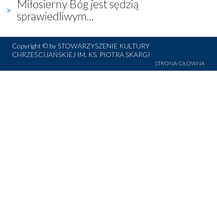
Miłosierny Bóg jest sędzią
sprawiedliwym...
Copyright © by STOWARZYSZENIE KULTURY
CHRZEŚCIJAŃSKIEJ IM. KS. PIOTRA SKARGI
STRONA GŁÓWNA