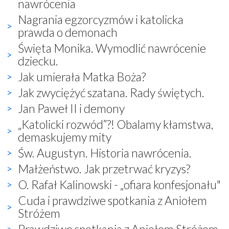
nawrócenia
Nagrania egzorcyzmów i katolicka
prawda o demonach
Święta Monika. Wymodlić nawrócenie
dziecku.
Jak umierała Matka Boża?
Jak zwyciężyć szatana. Rady świętych.
Jan Paweł II i demony
„Katolicki rozwód”?! Obalamy kłamstwa,
demaskujemy mity
Św. Augustyn. Historia nawrócenia.
Małżeństwo. Jak przetrwać kryzys?
O. Rafał Kalinowski - „ofiara konfesjonału"
Cuda i prawdziwe spotkania z Aniołem
Stróżem
Prawdziwe spotkania z Aniołem Stróżem