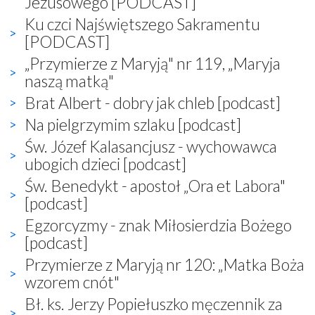
Jezusowego [PODCAST]
Ku czci Najświętszego Sakramentu
[PODCAST]
„Przymierze z Maryją" nr 119, „Maryja
naszą matką"
Brat Albert - dobry jak chleb [podcast]
Na pielgrzymim szlaku [podcast]
Św. Józef Kalasancjusz - wychowawca
ubogich dzieci [podcast]
Św. Benedykt - apostoł „Ora et Labora"
[podcast]
Egzorcyzmy - znak Miłosierdzia Bożego
[podcast]
Przymierze z Maryją nr 120: „Matka Boża
wzorem cnót"
Bł. ks. Jerzy Popiełuszko męczennik za