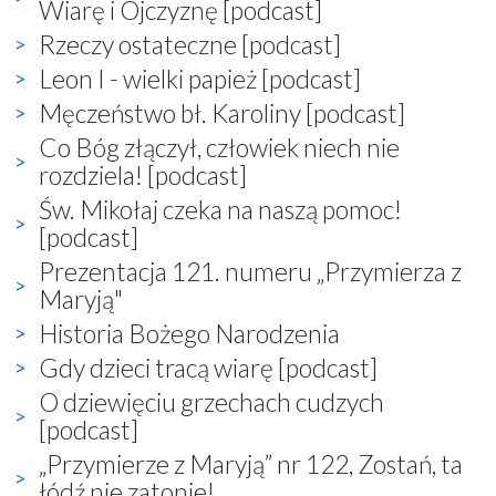
Wiarę i Ojczyznę [podcast]
Rzeczy ostateczne [podcast]
Leon I - wielki papież [podcast]
Męczeństwo bł. Karoliny [podcast]
Co Bóg złączył, człowiek niech nie
rozdziela! [podcast]
Św. Mikołaj czeka na naszą pomoc!
[podcast]
Prezentacja 121. numeru „Przymierza z
Maryją"
Historia Bożego Narodzenia
Gdy dzieci tracą wiarę [podcast]
O dziewięciu grzechach cudzych
[podcast]
„Przymierze z Maryją” nr 122, Zostań, ta
łódź nie zatonie!