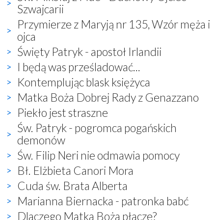
Szwajcarii
Przymierze z Maryją nr 135, Wzór męża i
ojca
Święty Patryk - apostoł Irlandii
I będą was prześladować...
Kontemplując blask księżyca
Matka Boża Dobrej Rady z Genazzano
Piekło jest straszne
Św. Patryk - pogromca pogańskich
demonów
Św. Filip Neri nie odmawia pomocy
Bł. Elżbieta Canori Mora
Cuda św. Brata Alberta
Marianna Biernacka - patronka babć
Dlaczego Matka Boża płacze?