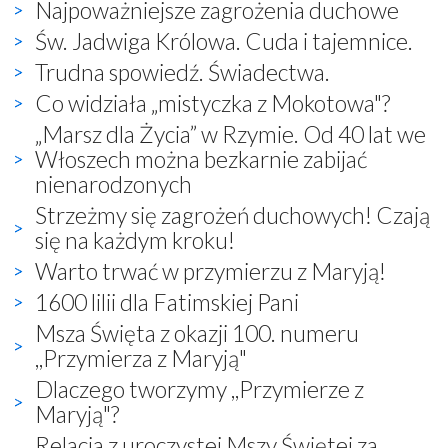
Najpoważniejsze zagrożenia duchowe
Św. Jadwiga Królowa. Cuda i tajemnice.
Trudna spowiedź. Świadectwa.
Co widziała „mistyczka z Mokotowa"?
„Marsz dla Życia” w Rzymie. Od 40 lat we
Włoszech można bezkarnie zabijać
nienarodzonych
Strzeżmy się zagrożeń duchowych! Czają
się na każdym kroku!
Warto trwać w przymierzu z Maryją!
1600 lilii dla Fatimskiej Pani
Msza Święta z okazji 100. numeru
,,Przymierza z Maryją"
Dlaczego tworzymy ,,Przymierze z
Maryją"?
Relacja z uroczystej Mszy Świętej za