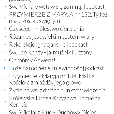
Św. Michale wstaw się za mną! [podcast]
PRZYMIERZE Z MARYJĄ nr 132, Ty też
masz zostać świętym!
Czyściec - królestwo cierpienia
Różaniec jest wielkim testem wiary
Rekolekcje ignacjańskie [podcast]
Św. Jan Kanty - jałmużnik i uczony
Obrońmy Adwent!
Boże narodzenie i niewinność [podcast]
Przymierze z Maryją nr 134, Matka
Kościoła zmiażdży jego głowę!
Życie na wsi z dwóch punktów widzenia
Królewska Droga Krzyżowa, Tomasz a
Kempis
Św. Mikołaj z Flue - Duchowy Ojciec