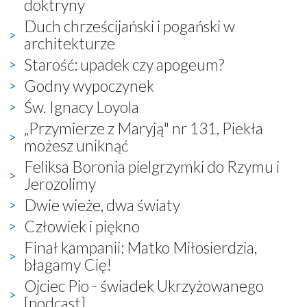
doktryny
Duch chrześcijański i pogański w
architekturze
Starość: upadek czy apogeum?
Godny wypoczynek
Św. Ignacy Loyola
„Przymierze z Maryją" nr 131, Piekła
możesz uniknąć
Feliksa Boronia pielgrzymki do Rzymu i
Jerozolimy
Dwie wieże, dwa światy
Człowiek i piękno
Finał kampanii: Matko Miłosierdzia,
błagamy Cię!
Ojciec Pio - świadek Ukrzyżowanego
[podcast]