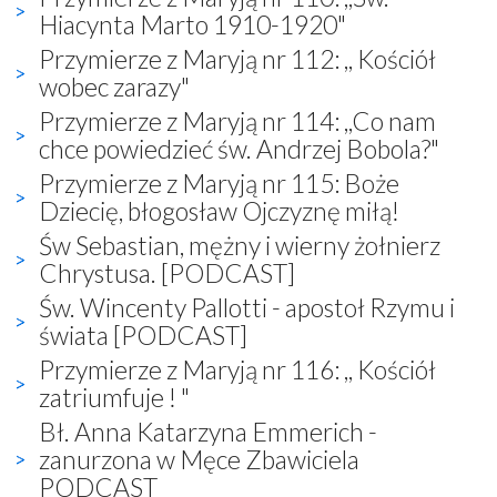
Hiacynta Marto 1910-1920"
Przymierze z Maryją nr 112: ,, Kościół
wobec zarazy"
Przymierze z Maryją nr 114: ,,Co nam
chce powiedzieć św. Andrzej Bobola?"
Przymierze z Maryją nr 115: Boże
Dziecię, błogosław Ojczyznę miłą!
Św Sebastian, mężny i wierny żołnierz
Chrystusa. [PODCAST]
Św. Wincenty Pallotti - apostoł Rzymu i
świata [PODCAST]
Przymierze z Maryją nr 116: ,, Kościół
zatriumfuje ! "
Bł. Anna Katarzyna Emmerich -
zanurzona w Męce Zbawiciela
PODCAST