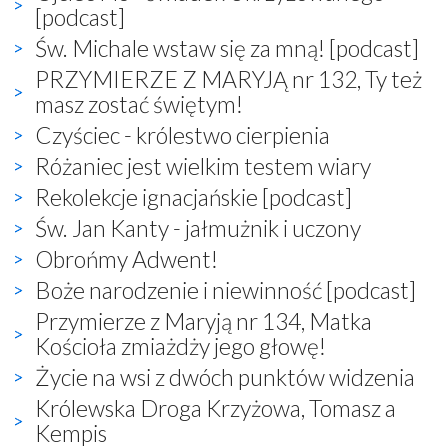
[podcast]
Św. Michale wstaw się za mną! [podcast]
PRZYMIERZE Z MARYJĄ nr 132, Ty też
masz zostać świętym!
Czyściec - królestwo cierpienia
Różaniec jest wielkim testem wiary
Rekolekcje ignacjańskie [podcast]
Św. Jan Kanty - jałmużnik i uczony
Obrońmy Adwent!
Boże narodzenie i niewinność [podcast]
Przymierze z Maryją nr 134, Matka
Kościoła zmiażdży jego głowę!
Życie na wsi z dwóch punktów widzenia
Królewska Droga Krzyżowa, Tomasz a
Kempis