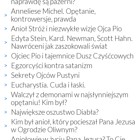
naprawdę są pazerni?
Anneliese Michel. Opętanie,
kontrowersje, prawda
Anioł Stróż i niezwykłe wizje Ojca Pio
Edyta Stein, Kard. Newman, Scott Hahn.
Nawróceni jak zaszokowali świat
Ojciec Pio i tajemnice Dusz Czyśćcowych
Egzorcyści kontra satanizm
Sekrety Ojców Pustyni
Eucharystia. Cuda i łaski.
Walczył z demonami w najsłynniejszym
opętaniu! Kim był?
Największe oszustwo Diabła?
Kim był anioł, który pocieszał Pana Jezusa
w Ogrodzie Oliwnym?
Aniołowie w życiu Pana Jezusa? To Cię