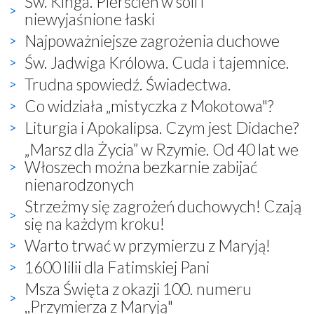
Św. Kinga. Pierścień w soli i
niewyjaśnione łaski
Najpoważniejsze zagrożenia duchowe
Św. Jadwiga Królowa. Cuda i tajemnice.
Trudna spowiedź. Świadectwa.
Co widziała „mistyczka z Mokotowa"?
Liturgia i Apokalipsa. Czym jest Didache?
„Marsz dla Życia” w Rzymie. Od 40 lat we
Włoszech można bezkarnie zabijać
nienarodzonych
Strzeżmy się zagrożeń duchowych! Czają
się na każdym kroku!
Warto trwać w przymierzu z Maryją!
1600 lilii dla Fatimskiej Pani
Msza Święta z okazji 100. numeru
,,Przymierza z Maryją"