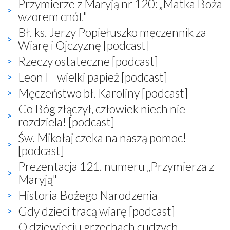
Przymierze z Maryją nr 120: „Matka Boża
wzorem cnót"
Bł. ks. Jerzy Popiełuszko męczennik za
Wiarę i Ojczyznę [podcast]
Rzeczy ostateczne [podcast]
Leon I - wielki papież [podcast]
Męczeństwo bł. Karoliny [podcast]
Co Bóg złączył, człowiek niech nie
rozdziela! [podcast]
Św. Mikołaj czeka na naszą pomoc!
[podcast]
Prezentacja 121. numeru „Przymierza z
Maryją"
Historia Bożego Narodzenia
Gdy dzieci tracą wiarę [podcast]
O dziewięciu grzechach cudzych