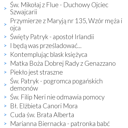
Św. Mikołaj z Flue - Duchowy Ojciec
Szwajcarii
Przymierze z Maryją nr 135, Wzór męża i
ojca
Święty Patryk - apostoł Irlandii
I będą was prześladować...
Kontemplując blask księżyca
Matka Boża Dobrej Rady z Genazzano
Piekło jest straszne
Św. Patryk - pogromca pogańskich
demonów
Św. Filip Neri nie odmawia pomocy
Bł. Elżbieta Canori Mora
Cuda św. Brata Alberta
Marianna Biernacka - patronka babć