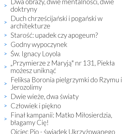
Dwa obrazy, dwie mentalności, dwie
doktryny
Duch chrześcijański i pogański w
architekturze
Starość: upadek czy apogeum?
Godny wypoczynek
Św. Ignacy Loyola
„Przymierze z Maryją" nr 131, Piekła
możesz uniknąć
Feliksa Boronia pielgrzymki do Rzymu i
Jerozolimy
Dwie wieże, dwa światy
Człowiek i piękno
Finał kampanii: Matko Miłosierdzia,
błagamy Cię!
Ojciec Pio - świadek Ukrzyżowanego