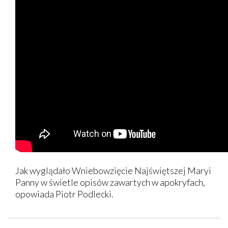
Jak wyglądało Wniebowzięcie Najświętszej Maryi
Panny w świetle opisów zawartych w apokryfach,
opowiada Piotr Podlecki.