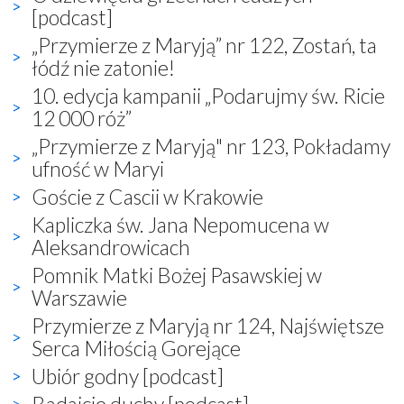
[podcast]
„Przymierze z Maryją” nr 122, Zostań, ta
łódź nie zatonie!
10. edycja kampanii „Podarujmy św. Ricie
12 000 róż”
„Przymierze z Maryją" nr 123, Pokładamy
ufność w Maryi
Goście z Cascii w Krakowie
Kapliczka św. Jana Nepomucena w
Aleksandrowicach
Pomnik Matki Bożej Pasawskiej w
Warszawie
Przymierze z Maryją nr 124, Najświętsze
Serca Miłością Gorejące
Ubiór godny [podcast]
Badajcie duchy [podcast]