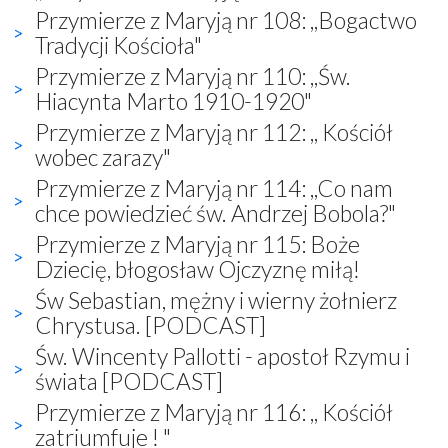
Przymierze z Maryją nr 108: ,,Bogactwo
Tradycji Kościoła"
Przymierze z Maryją nr 110: ,,Św.
Hiacynta Marto 1910-1920"
Przymierze z Maryją nr 112: ,, Kościół
wobec zarazy"
Przymierze z Maryją nr 114: ,,Co nam
chce powiedzieć św. Andrzej Bobola?"
Przymierze z Maryją nr 115: Boże
Dziecię, błogosław Ojczyznę miłą!
Św Sebastian, mężny i wierny żołnierz
Chrystusa. [PODCAST]
Św. Wincenty Pallotti - apostoł Rzymu i
świata [PODCAST]
Przymierze z Maryją nr 116: ,, Kościół
zatriumfuje ! "