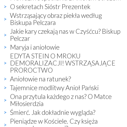
O sekretach Sióstr Prezentek
Wstrząsający obraz piekła według
Biskupa Pelczara
Jakie kary czekają nas w Czyśćcu? Biskup
Pelczar
Maryja i aniołowie
EDYTA STEIN O MROKU
DEMORALIZACJI! WSTRZĄSAJĄCE
PROROCTWO
Aniołowie na ratunek?
Tajemnice modlitwy Anioł Pański
Ona przytula każdego z nas? O Matce
Miłosierdzia
Śmierć. Jak dokładnie wygląda?
Pieniądze w Kościele. Czy księża