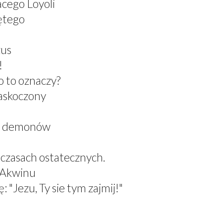
acego Loyoli
ętego
zus
!
 to oznaczy?
zaskoczony
el demonów
 czasach ostatecznych.
z Akwinu
 "Jezu, Ty sie tym zajmij!"