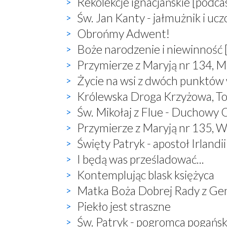
Rekolekcje ignacjańskie [podca
Św. Jan Kanty - jałmużnik i uc
Obrońmy Adwent!
Boże narodzenie i niewinność 
Przymierze z Maryją nr 134, M
Życie na wsi z dwóch punktów
Królewska Droga Krzyżowa, T
Św. Mikołaj z Flue - Duchowy O
Przymierze z Maryją nr 135, W
Święty Patryk - apostoł Irlandii
I będą was prześladować...
Kontemplując blask księżyca
Matka Boża Dobrej Rady z Ge
Piekło jest straszne
Św. Patryk - pogromca pogań