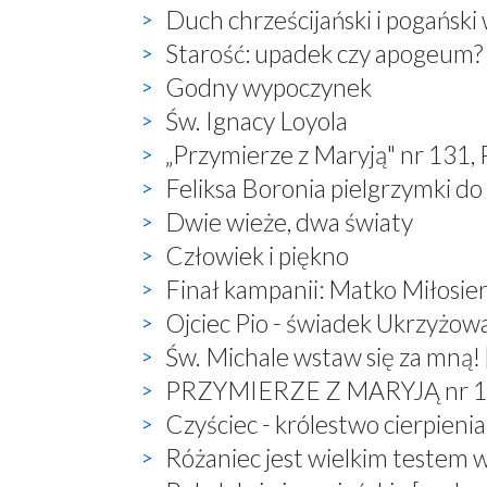
Duch chrześcijański i pogański
Starość: upadek czy apogeum?
Godny wypoczynek
Św. Ignacy Loyola
„Przymierze z Maryją" nr 131,
Feliksa Boronia pielgrzymki do
Dwie wieże, dwa światy
Człowiek i piękno
Finał kampanii: Matko Miłosier
Ojciec Pio - świadek Ukrzyżow
Św. Michale wstaw się za mną! 
PRZYMIERZE Z MARYJĄ nr 132,
Czyściec - królestwo cierpienia
Różaniec jest wielkim testem 