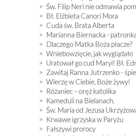
Św. Filip Neri nie odmawia po
Bł. Elżbieta Canori Mora
Cuda św. Brata Alberta
Marianna Biernacka - patronk
Dlaczego Matka Boża płacze?
Wniebowzięcie, jak wyglądało
Uratował go cud Maryi! Bł. E
Zawitaj Ranna Jutrzenko - śp
Wierzę w Ciebie, Boże żywy!
Różaniec – oręż katolika
Kameduli na Bielanach.
Św. Maria od Jezusa Ukrzyżow
Krwawe igrzyska w Paryżu
Fałszywi prorocy