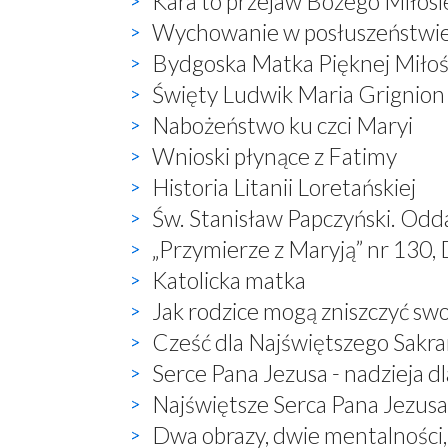
Kara to przejaw Bożego Miłosi
Wychowanie w posłuszeństwi
Bydgoska Matka Pięknej Miłoś
Święty Ludwik Maria Grignion
Nabożeństwo ku czci Maryi
Wnioski płynące z Fatimy
Historia Litanii Loretańskiej
Św. Stanisław Papczyński. Odd
„Przymierze z Maryją” nr 130, 
Katolicka matka
Jak rodzice mogą zniszczyć sw
Cześć dla Najświętszego Sak
Serce Pana Jezusa - nadzieja dl
Najświętsze Serca Pana Jezusa 
Dwa obrazy, dwie mentalności