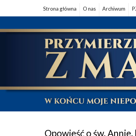
Strona główna
O nas
Archiwum
P
Opowieść o św. Annie, 