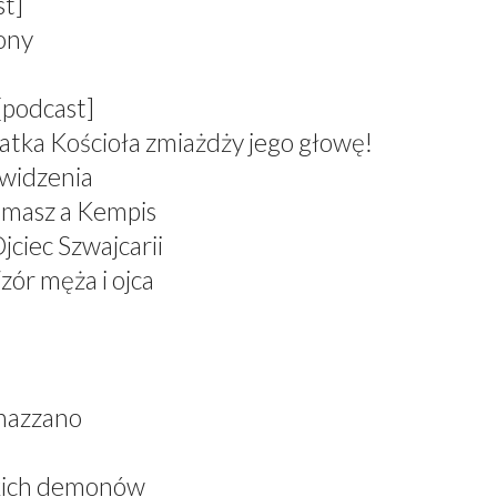
st]
zony
[podcast]
atka Kościoła zmiażdży jego głowę!
 widzenia
omasz a Kempis
jciec Szwajcarii
zór męża i ojca
nazzano
skich demonów