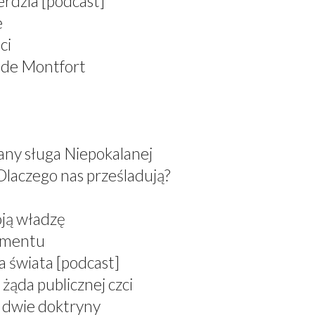
erdzia [podcast]
e
ci
 de Montfort
any sługa Niepokalanej
Dlaczego nas prześladują?
oją władzę
ramentu
a świata [podcast]
żąda publicznej czci
, dwie doktryny