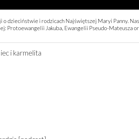
i o dzieciństwie i rodzicach Najświętszej Maryi Panny. Na
nej: Protoewangelii Jakuba, Ewangelii Pseudo-Mateusza or
iec i karmelita