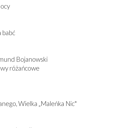
mocy
a babć
dmund Bojanowski
iewy różańcowe
anego, Wielka „Maleńka Nic"