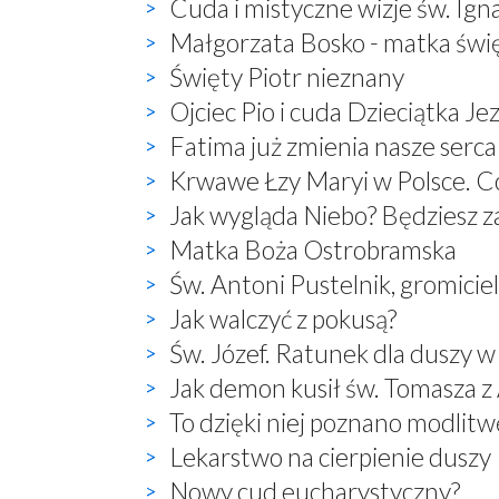
Cuda i mistyczne wizje św. Ign
Małgorzata Bosko - matka świ
Święty Piotr nieznany
Ojciec Pio i cuda Dzieciątka Je
Fatima już zmienia nasze serca
Krwawe Łzy Maryi w Polsce. Co
Jak wygląda Niebo? Będziesz 
Matka Boża Ostrobramska
Św. Antoni Pustelnik, gromici
Jak walczyć z pokusą?
Św. Józef. Ratunek dla duszy w
Jak demon kusił św. Tomasza 
To dzięki niej poznano modlitwę:
Lekarstwo na cierpienie duszy
Nowy cud eucharystyczny?