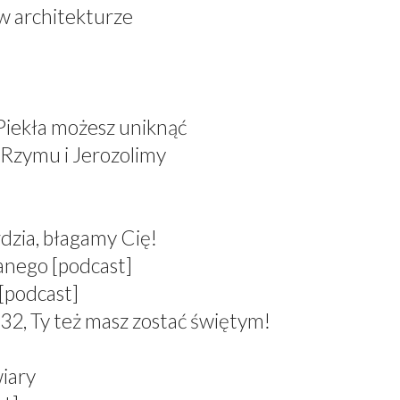
 w architekturze
 Piekła możesz uniknąć
 Rzymu i Jerozolimy
dzia, błagamy Cię!
anego [podcast]
[podcast]
 Ty też masz zostać świętym!
wiary