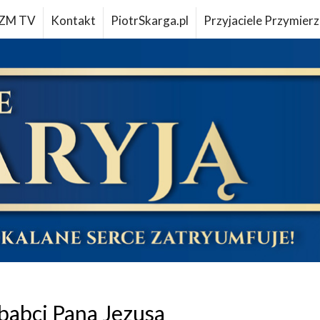
ZM TV
Kontakt
PiotrSkarga.pl
Przyjaciele Przymierz
babci Pana Jezusa