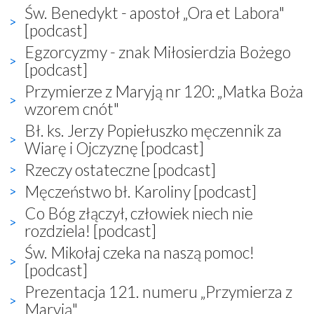
Św. Benedykt - apostoł „Ora et Labora"
[podcast]
Egzorcyzmy - znak Miłosierdzia Bożego
[podcast]
Przymierze z Maryją nr 120: „Matka Boża
wzorem cnót"
Bł. ks. Jerzy Popiełuszko męczennik za
Wiarę i Ojczyznę [podcast]
Rzeczy ostateczne [podcast]
Męczeństwo bł. Karoliny [podcast]
Co Bóg złączył, człowiek niech nie
rozdziela! [podcast]
Św. Mikołaj czeka na naszą pomoc!
[podcast]
Prezentacja 121. numeru „Przymierza z
Maryją"