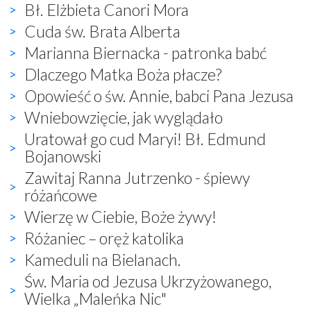
Bł. Elżbieta Canori Mora
Cuda św. Brata Alberta
Marianna Biernacka - patronka babć
Dlaczego Matka Boża płacze?
Opowieść o św. Annie, babci Pana Jezusa
Wniebowzięcie, jak wyglądało
Uratował go cud Maryi! Bł. Edmund
Bojanowski
Zawitaj Ranna Jutrzenko - śpiewy
różańcowe
Wierzę w Ciebie, Boże żywy!
Różaniec – oręż katolika
Kameduli na Bielanach.
Św. Maria od Jezusa Ukrzyżowanego,
Wielka „Maleńka Nic"