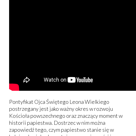
Pontyfikat Ojca Świętego Leona Wielkiego
postrzegany jest jako ważny okres w rozwoju
Kościoła powszechnego oraz znaczący moment w
historii papiestwa. Dostrzec w nim można
zapowiedź tego, czym papiestwo stanie się w