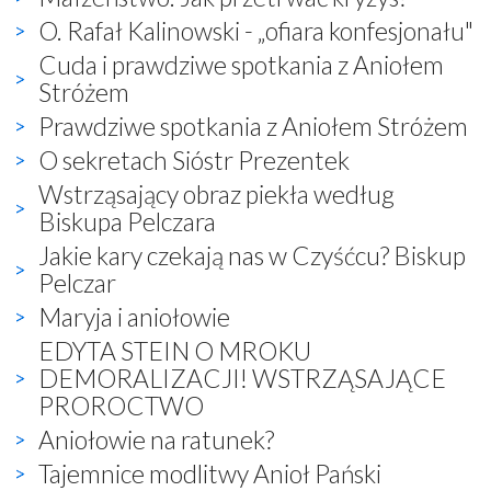
O. Rafał Kalinowski - „ofiara konfesjonału"
Cuda i prawdziwe spotkania z Aniołem
Stróżem
Prawdziwe spotkania z Aniołem Stróżem
O sekretach Sióstr Prezentek
Wstrząsający obraz piekła według
Biskupa Pelczara
Jakie kary czekają nas w Czyśćcu? Biskup
Pelczar
Maryja i aniołowie
EDYTA STEIN O MROKU
DEMORALIZACJI! WSTRZĄSAJĄCE
PROROCTWO
Aniołowie na ratunek?
Tajemnice modlitwy Anioł Pański