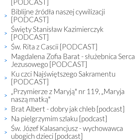
[PODCAST]
Biblijne źródła naszej cywilizacji
[PODCAST]
Święty Stanisław Kazimierczyk
[PODCAST]
Św. Rita z Cascii [PODCAST]
Magdalena Zofia Barat - służebnica Serca
Jezusowego [PODCAST]
Ku czci Najświętszego Sakramentu
[PODCAST]
„Przymierze z Maryją" nr 119, „Maryja
naszą matką"
Brat Albert - dobry jak chleb [podcast]
Na pielgrzymim szlaku [podcast]
Św. Józef Kalasancjusz - wychowawca
ubogich dzieci [podcast]