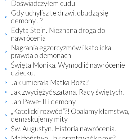
Doświadczyłem cudu
Gdy uchylisz te drzwi, obudzą się
demony...?
Edyta Stein. Nieznana droga do
nawrócenia
Nagrania egzorcyzmów i katolicka
prawda o demonach
Święta Monika. Wymodlić nawrócenie
dziecku.
Jak umierała Matka Boża?
Jak zwyciężyć szatana. Rady świętych.
Jan Paweł II i demony
„Katolicki rozwód”?! Obalamy kłamstwa,
demaskujemy mity
Św. Augustyn. Historia nawrócenia.
Małżeństwo. Jak przetrwać kryzys?