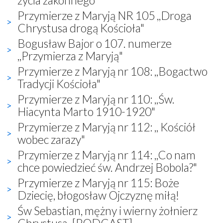
Przymierze z Maryją NR 105 ,,Droga
Chrystusa drogą Kościoła"
Bogusław Bajor o 107. numerze
,,Przymierza z Maryją"
Przymierze z Maryją nr 108: ,,Bogactwo
Tradycji Kościoła"
Przymierze z Maryją nr 110: ,,Św.
Hiacynta Marto 1910-1920"
Przymierze z Maryją nr 112: ,, Kościół
wobec zarazy"
Przymierze z Maryją nr 114: ,,Co nam
chce powiedzieć św. Andrzej Bobola?"
Przymierze z Maryją nr 115: Boże
Dziecię, błogosław Ojczyznę miłą!
Św Sebastian, mężny i wierny żołnierz
Chrystusa. [PODCAST]