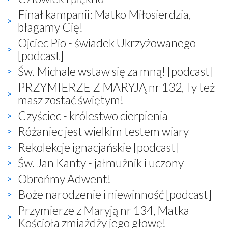
Finał kampanii: Matko Miłosierdzia,
błagamy Cię!
Ojciec Pio - świadek Ukrzyżowanego
[podcast]
Św. Michale wstaw się za mną! [podcast]
PRZYMIERZE Z MARYJĄ nr 132, Ty też
masz zostać świętym!
Czyściec - królestwo cierpienia
Różaniec jest wielkim testem wiary
Rekolekcje ignacjańskie [podcast]
Św. Jan Kanty - jałmużnik i uczony
Obrońmy Adwent!
Boże narodzenie i niewinność [podcast]
Przymierze z Maryją nr 134, Matka
Kościoła zmiażdży jego głowę!