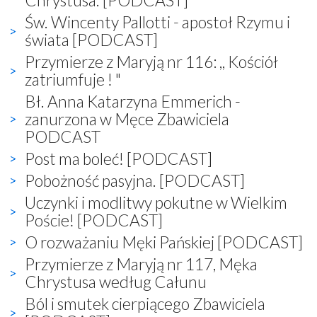
Św. Wincenty Pallotti - apostoł Rzymu i
świata [PODCAST]
Przymierze z Maryją nr 116: ,, Kościół
zatriumfuje ! "
Bł. Anna Katarzyna Emmerich -
zanurzona w Męce Zbawiciela
PODCAST
Post ma boleć! [PODCAST]
Pobożność pasyjna. [PODCAST]
Uczynki i modlitwy pokutne w Wielkim
Poście! [PODCAST]
O rozważaniu Męki Pańskiej [PODCAST]
Przymierze z Maryją nr 117, Męka
Chrystusa według Całunu
Ból i smutek cierpiącego Zbawiciela