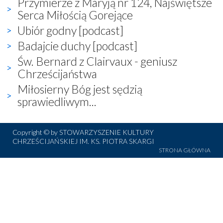
Przymierze z Maryją nr 124, Najświętsze
Serca Miłością Gorejące
Ubiór godny [podcast]
Badajcie duchy [podcast]
Św. Bernard z Clairvaux - geniusz
Chrześcijaństwa
Miłosierny Bóg jest sędzią
sprawiedliwym...
Copyright © by STOWARZYSZENIE KULTURY
CHRZEŚCIJAŃSKIEJ IM. KS. PIOTRA SKARGI
STRONA GŁÓWNA