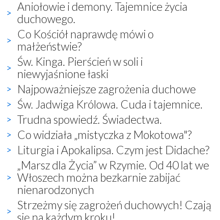
Aniołowie i demony. Tajemnice życia
duchowego.
Co Kościół naprawdę mówi o
małżeństwie?
Św. Kinga. Pierścień w soli i
niewyjaśnione łaski
Najpoważniejsze zagrożenia duchowe
Św. Jadwiga Królowa. Cuda i tajemnice.
Trudna spowiedź. Świadectwa.
Co widziała „mistyczka z Mokotowa"?
Liturgia i Apokalipsa. Czym jest Didache?
„Marsz dla Życia” w Rzymie. Od 40 lat we
Włoszech można bezkarnie zabijać
nienarodzonych
Strzeżmy się zagrożeń duchowych! Czają
się na każdym kroku!