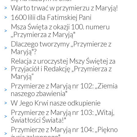
Warto trwać w przymierzu z Maryją!
1600 lilii dla Fatimskiej Pani
Msza Święta z okazji 100. numeru
,,Przymierza z Maryją"
Dlaczego tworzymy ,,Przymierze z
Maryją"?
Relacja z uroczystej Mszy Świętej za
Przyjaciół i Redakcję „Przymierza z
Maryją”
Przymierze z Maryją nr 102: ,,Ziemia
naszego zbawienia"
W Jego Krwi nasze odkupienie
Przymierze z Maryją nr 103: ,,Witaj,
Światłości Świata!"
Przymierze z Maryją nr 104: ,,Piękno
życia zakonnego"