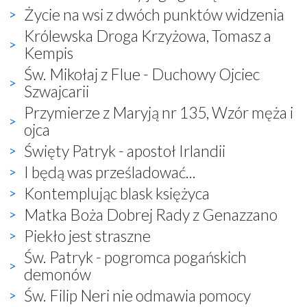
Życie na wsi z dwóch punktów widzenia
Królewska Droga Krzyżowa, Tomasz a
Kempis
Św. Mikołaj z Flue - Duchowy Ojciec
Szwajcarii
Przymierze z Maryją nr 135, Wzór męża i
ojca
Święty Patryk - apostoł Irlandii
I będą was prześladować...
Kontemplując blask księżyca
Matka Boża Dobrej Rady z Genazzano
Piekło jest straszne
Św. Patryk - pogromca pogańskich
demonów
Św. Filip Neri nie odmawia pomocy