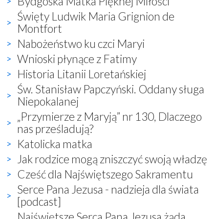
Bydgoska Matka Pięknej Miłości
Święty Ludwik Maria Grignion de
Montfort
Nabożeństwo ku czci Maryi
Wnioski płynące z Fatimy
Historia Litanii Loretańskiej
Św. Stanisław Papczyński. Oddany sługa
Niepokalanej
„Przymierze z Maryją” nr 130, Dlaczego
nas prześladują?
Katolicka matka
Jak rodzice mogą zniszczyć swoją władzę
Cześć dla Najświętszego Sakramentu
Serce Pana Jezusa - nadzieja dla świata
[podcast]
Najświętsze Serca Pana Jezusa żąda