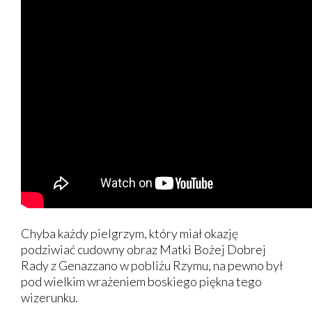
Chyba każdy pielgrzym, który miał okazję
podziwiać cudowny obraz Matki Bożej Dobrej
Rady z Genazzano w pobliżu Rzymu, na pewno był
pod wielkim wrażeniem boskiego piękna tego
wizerunku.