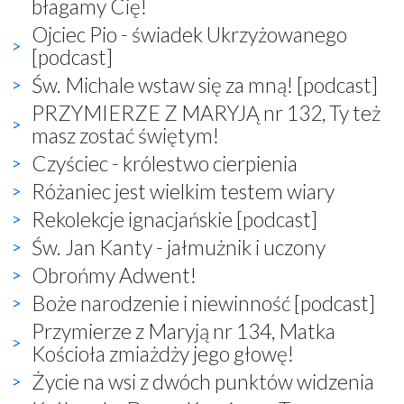
błagamy Cię!
Ojciec Pio - świadek Ukrzyżowanego
[podcast]
Św. Michale wstaw się za mną! [podcast]
PRZYMIERZE Z MARYJĄ nr 132, Ty też
masz zostać świętym!
Czyściec - królestwo cierpienia
Różaniec jest wielkim testem wiary
Rekolekcje ignacjańskie [podcast]
Św. Jan Kanty - jałmużnik i uczony
Obrońmy Adwent!
Boże narodzenie i niewinność [podcast]
Przymierze z Maryją nr 134, Matka
Kościoła zmiażdży jego głowę!
Życie na wsi z dwóch punktów widzenia