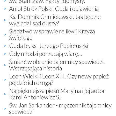
Św. Stanisław. Fakty i domysły.
Anioł Stróż Polski. Cuda i objawienia
Ks. Dominik Chmielewski: Jak będzie
wyglądał sąd duszy?
Śledztwo w sprawie relikwii Krzyża
Świętego
Cuda bł. ks. Jerzego Popiełuszki
Gdy młodzi porzucają wiarę...
Śmierć w obronie tajemnicy spowiedzi.
Wstrząsająca historia
Leon Wielki i Leon XIII. Czy nowy papież
pójdzie ich drogą?
Najpiękniejsza pieśń Maryjna i jej autor
Karol Antoniewicz SJ
Św. Jan Sarkander - męczennik tajemnicy
spowiedzi