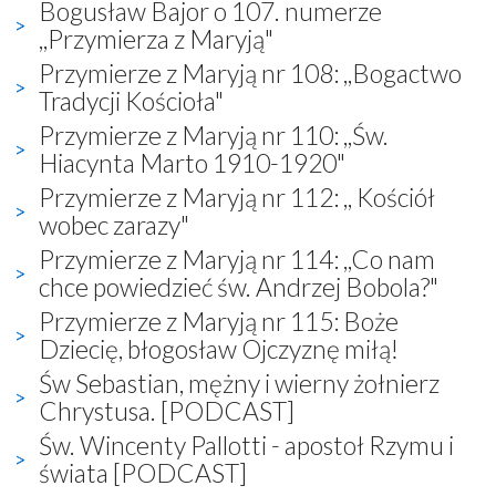
Bogusław Bajor o 107. numerze
,,Przymierza z Maryją"
Przymierze z Maryją nr 108: ,,Bogactwo
Tradycji Kościoła"
Przymierze z Maryją nr 110: ,,Św.
Hiacynta Marto 1910-1920"
Przymierze z Maryją nr 112: ,, Kościół
wobec zarazy"
Przymierze z Maryją nr 114: ,,Co nam
chce powiedzieć św. Andrzej Bobola?"
Przymierze z Maryją nr 115: Boże
Dziecię, błogosław Ojczyznę miłą!
Św Sebastian, mężny i wierny żołnierz
Chrystusa. [PODCAST]
Św. Wincenty Pallotti - apostoł Rzymu i
świata [PODCAST]