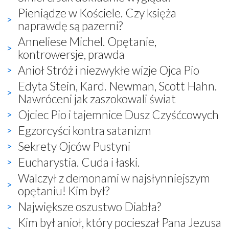
Pieniądze w Kościele. Czy księża
naprawdę są pazerni?
Anneliese Michel. Opętanie,
kontrowersje, prawda
Anioł Stróż i niezwykłe wizje Ojca Pio
Edyta Stein, Kard. Newman, Scott Hahn.
Nawróceni jak zaszokowali świat
Ojciec Pio i tajemnice Dusz Czyśćcowych
Egzorcyści kontra satanizm
Sekrety Ojców Pustyni
Eucharystia. Cuda i łaski.
Walczył z demonami w najsłynniejszym
opętaniu! Kim był?
Największe oszustwo Diabła?
Kim był anioł, który pocieszał Pana Jezusa