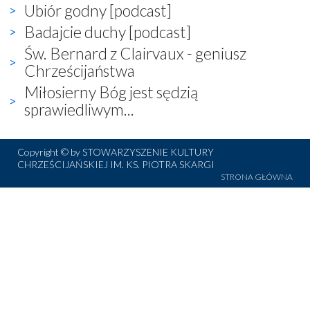
Ubiór godny [podcast]
Badajcie duchy [podcast]
Św. Bernard z Clairvaux - geniusz
Chrześcijaństwa
Miłosierny Bóg jest sędzią
sprawiedliwym...
Copyright © by STOWARZYSZENIE KULTURY
CHRZEŚCIJAŃSKIEJ IM. KS. PIOTRA SKARGI
STRONA GŁÓWNA