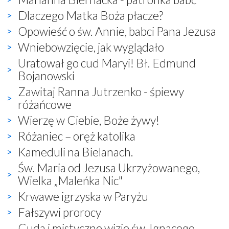
Dlaczego Matka Boża płacze?
Opowieść o św. Annie, babci Pana Jezusa
Wniebowzięcie, jak wyglądało
Uratował go cud Maryi! Bł. Edmund
Bojanowski
Zawitaj Ranna Jutrzenko - śpiewy
różańcowe
Wierzę w Ciebie, Boże żywy!
Różaniec – oręż katolika
Kameduli na Bielanach.
Św. Maria od Jezusa Ukrzyżowanego,
Wielka „Maleńka Nic"
Krwawe igrzyska w Paryżu
Fałszywi prorocy
Cuda i mistyczne wizje św. Ignacego