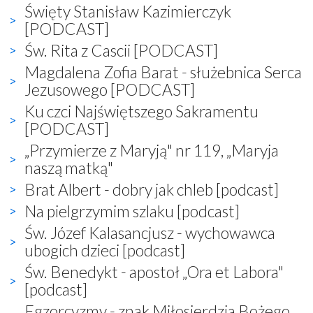
Święty Stanisław Kazimierczyk
[PODCAST]
Św. Rita z Cascii [PODCAST]
Magdalena Zofia Barat - służebnica Serca
Jezusowego [PODCAST]
Ku czci Najświętszego Sakramentu
[PODCAST]
„Przymierze z Maryją" nr 119, „Maryja
naszą matką"
Brat Albert - dobry jak chleb [podcast]
Na pielgrzymim szlaku [podcast]
Św. Józef Kalasancjusz - wychowawca
ubogich dzieci [podcast]
Św. Benedykt - apostoł „Ora et Labora"
[podcast]
Egzorcyzmy - znak Miłosierdzia Bożego