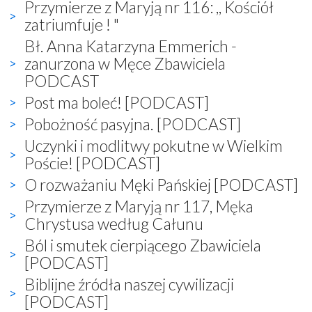
Przymierze z Maryją nr 116: ,, Kościół
zatriumfuje ! "
Bł. Anna Katarzyna Emmerich -
zanurzona w Męce Zbawiciela
PODCAST
Post ma boleć! [PODCAST]
Pobożność pasyjna. [PODCAST]
Uczynki i modlitwy pokutne w Wielkim
Poście! [PODCAST]
O rozważaniu Męki Pańskiej [PODCAST]
Przymierze z Maryją nr 117, Męka
Chrystusa według Całunu
Ból i smutek cierpiącego Zbawiciela
[PODCAST]
Biblijne źródła naszej cywilizacji
[PODCAST]