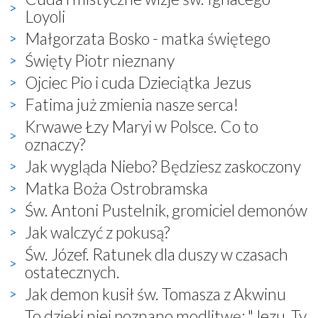
Loyoli
Małgorzata Bosko - matka świętego
Święty Piotr nieznany
Ojciec Pio i cuda Dzieciątka Jezus
Fatima już zmienia nasze serca!
Krwawe Łzy Maryi w Polsce. Co to
oznaczy?
Jak wygląda Niebo? Będziesz zaskoczony
Matka Boża Ostrobramska
Św. Antoni Pustelnik, gromiciel demonów
Jak walczyć z pokusą?
Św. Józef. Ratunek dla duszy w czasach
ostatecznych.
Jak demon kusił św. Tomasza z Akwinu
To dzięki niej poznano modlitwę: "Jezu, Ty