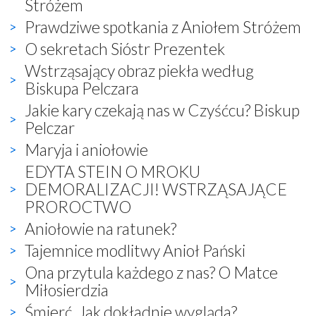
Stróżem
Prawdziwe spotkania z Aniołem Stróżem
O sekretach Sióstr Prezentek
Wstrząsający obraz piekła według
Biskupa Pelczara
Jakie kary czekają nas w Czyśćcu? Biskup
Pelczar
Maryja i aniołowie
EDYTA STEIN O MROKU
DEMORALIZACJI! WSTRZĄSAJĄCE
PROROCTWO
Aniołowie na ratunek?
Tajemnice modlitwy Anioł Pański
Ona przytula każdego z nas? O Matce
Miłosierdzia
Śmierć. Jak dokładnie wygląda?