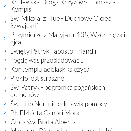
Królewska Droga Krzyżowa, Tomasz a
Kempis
Św. Mikołaj z Flue - Duchowy Ojciec
Szwajcarii
Przymierze z Maryją nr 135, Wzór męża i
ojca
Święty Patryk - apostoł Irlandii
I będą was prześladować...
Kontemplując blask księżyca
Piekło jest straszne
Św. Patryk - pogromca pogańskich
demonów
Św. Filip Neri nie odmawia pomocy
Bł. Elżbieta Canori Mora
Cuda św. Brata Alberta
Marianna Biernacka - patronka babć