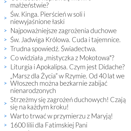
małżeństwie?
Św. Kinga. Pierścień w soli i
niewyjaśnione łaski
Najpoważniejsze zagrożenia duchowe
Św. Jadwiga Królowa. Cuda i tajemnice.
Trudna spowiedź. Świadectwa.
Co widziała „mistyczka z Mokotowa"?
Liturgia i Apokalipsa. Czym jest Didache?
„Marsz dla Życia” w Rzymie. Od 40 lat we
Włoszech można bezkarnie zabijać
nienarodzonych
Strzeżmy się zagrożeń duchowych! Czają
się na każdym kroku!
Warto trwać w przymierzu z Maryją!
1600 lilii dla Fatimskiej Pani