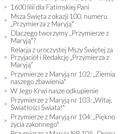
1600 lilii dla Fatimskiej Pani
Msza Święta z okazji 100. numeru
,,Przymierza z Maryją"
Dlaczego tworzymy ,,Przymierze z
Maryją"?
Relacja z uroczystej Mszy Świętej za
Przyjaciół i Redakcję „Przymierza z
Maryją”
Przymierze z Maryją nr 102: ,,Ziemia
naszego zbawienia"
W Jego Krwi nasze odkupienie
Przymierze z Maryją nr 103: ,,Witaj,
Światłości Świata!"
Przymierze z Maryją nr 104: ,,Piękno
życia zakonnego"
Przymierze z Maryją NR 105 ,,Droga