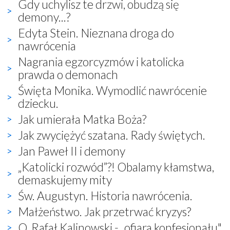
Gdy uchylisz te drzwi, obudzą się
demony...?
Edyta Stein. Nieznana droga do
nawrócenia
Nagrania egzorcyzmów i katolicka
prawda o demonach
Święta Monika. Wymodlić nawrócenie
dziecku.
Jak umierała Matka Boża?
Jak zwyciężyć szatana. Rady świętych.
Jan Paweł II i demony
„Katolicki rozwód”?! Obalamy kłamstwa,
demaskujemy mity
Św. Augustyn. Historia nawrócenia.
Małżeństwo. Jak przetrwać kryzys?
O. Rafał Kalinowski - „ofiara konfesjonału"