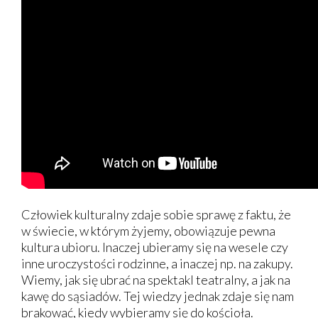
Człowiek kulturalny zdaje sobie sprawę z faktu, że
w świecie, w którym żyjemy, obowiązuje pewna
kultura ubioru. Inaczej ubieramy się na wesele czy
inne uroczystości rodzinne, a inaczej np. na zakupy.
Wiemy, jak się ubrać na spektakl teatralny, a jak na
kawę do sąsiadów. Tej wiedzy jednak zdaje się nam
brakować, kiedy wybieramy się do kościoła.