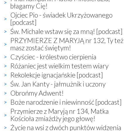
błagamy Cię!
Ojciec Pio - świadek Ukrzyżowanego
[podcast]
Św. Michale wstaw się za mną! [podcast]
PRZYMIERZE Z MARYJĄ nr 132, Ty też
masz zostać świętym!
Czyściec - królestwo cierpienia
Różaniec jest wielkim testem wiary
Rekolekcje ignacjańskie [podcast]
Św. Jan Kanty - jałmużnik i uczony
Obrońmy Adwent!
Boże narodzenie i niewinność [podcast]
Przymierze z Maryją nr 134, Matka
Kościoła zmiażdży jego głowę!
Życie na wsi z dwóch punktów widzenia