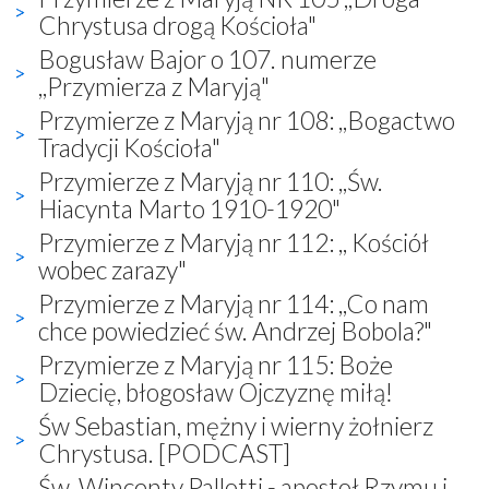
Chrystusa drogą Kościoła"
Bogusław Bajor o 107. numerze
,,Przymierza z Maryją"
Przymierze z Maryją nr 108: ,,Bogactwo
Tradycji Kościoła"
Przymierze z Maryją nr 110: ,,Św.
Hiacynta Marto 1910-1920"
Przymierze z Maryją nr 112: ,, Kościół
wobec zarazy"
Przymierze z Maryją nr 114: ,,Co nam
chce powiedzieć św. Andrzej Bobola?"
Przymierze z Maryją nr 115: Boże
Dziecię, błogosław Ojczyznę miłą!
Św Sebastian, mężny i wierny żołnierz
Chrystusa. [PODCAST]
Św. Wincenty Pallotti - apostoł Rzymu i