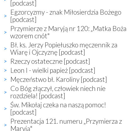
[podcast]
Egzorcyzmy - znak Miłosierdzia Bożego
[podcast]
Przymierze z Maryją nr 120: „Matka Boża
wzorem cnót"
Bł. ks. Jerzy Popiełuszko męczennik za
Wiarę i Ojczyznę [podcast]
Rzeczy ostateczne [podcast]
Leon I - wielki papież [podcast]
Męczeństwo bł. Karoliny [podcast]
Co Bóg złączył, człowiek niech nie
rozdziela! [podcast]
Św. Mikołaj czeka na naszą pomoc!
[podcast]
Prezentacja 121. numeru „Przymierza z
Maryją"