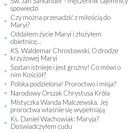
Św. Jan Sarkander - męczennik tajemnicy
spowiedzi
Czy można przesadzić z miłością do
Maryi?
Oddałem życie Maryi i złożyłem
obietnicę...
KS. Waldemar Chrostowski, O drodze
krzyżowej Maryi
Szatan istnieje i jest groźny! Co mówi o
nim Kościół?
Polska podzielona! Proroctwo i misja?
Narodowy Orszak Chrystusa Króla
Mistyczka Wanda Malczewska. Jej
proroctwa właśnie się wypełniają
Ks. Daniel Wachowiak: Maryja?
Doświadczyłem cudu