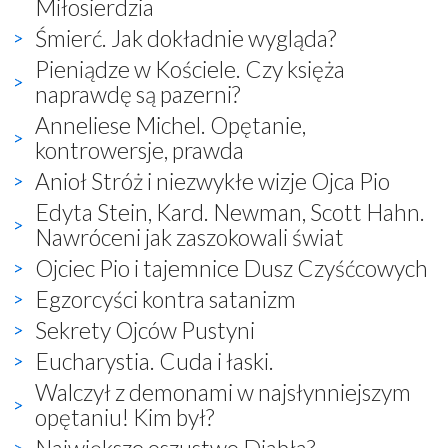
Miłosierdzia
Śmierć. Jak dokładnie wygląda?
Pieniądze w Kościele. Czy księża
naprawdę są pazerni?
Anneliese Michel. Opętanie,
kontrowersje, prawda
Anioł Stróż i niezwykłe wizje Ojca Pio
Edyta Stein, Kard. Newman, Scott Hahn.
Nawróceni jak zaszokowali świat
Ojciec Pio i tajemnice Dusz Czyśćcowych
Egzorcyści kontra satanizm
Sekrety Ojców Pustyni
Eucharystia. Cuda i łaski.
Walczył z demonami w najsłynniejszym
opętaniu! Kim był?
Największe oszustwo Diabła?