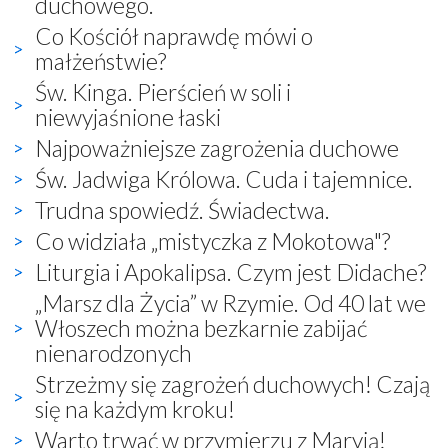
duchowego.
Co Kościół naprawdę mówi o
małżeństwie?
Św. Kinga. Pierścień w soli i
niewyjaśnione łaski
Najpoważniejsze zagrożenia duchowe
Św. Jadwiga Królowa. Cuda i tajemnice.
Trudna spowiedź. Świadectwa.
Co widziała „mistyczka z Mokotowa"?
Liturgia i Apokalipsa. Czym jest Didache?
„Marsz dla Życia” w Rzymie. Od 40 lat we
Włoszech można bezkarnie zabijać
nienarodzonych
Strzeżmy się zagrożeń duchowych! Czają
się na każdym kroku!
Warto trwać w przymierzu z Maryją!