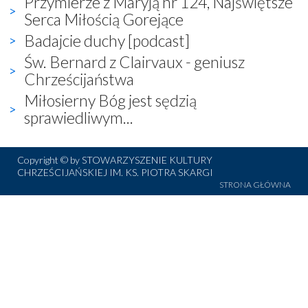
Przymierze z Maryją nr 124, Najświętsze
Serca Miłością Gorejące
Badajcie duchy [podcast]
Św. Bernard z Clairvaux - geniusz
Chrześcijaństwa
Miłosierny Bóg jest sędzią
sprawiedliwym...
Copyright © by STOWARZYSZENIE KULTURY
CHRZEŚCIJAŃSKIEJ IM. KS. PIOTRA SKARGI
STRONA GŁÓWNA