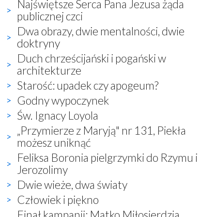
Najświętsze Serca Pana Jezusa żąda
publicznej czci
Dwa obrazy, dwie mentalności, dwie
doktryny
Duch chrześcijański i pogański w
architekturze
Starość: upadek czy apogeum?
Godny wypoczynek
Św. Ignacy Loyola
„Przymierze z Maryją" nr 131, Piekła
możesz uniknąć
Feliksa Boronia pielgrzymki do Rzymu i
Jerozolimy
Dwie wieże, dwa światy
Człowiek i piękno
Finał kampanii: Matko Miłosierdzia,