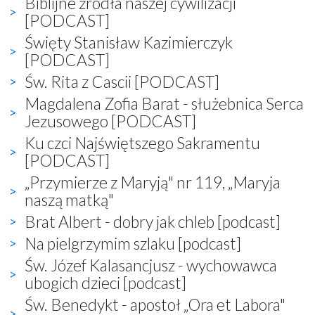
Biblijne źródła naszej cywilizacji
[PODCAST]
Święty Stanisław Kazimierczyk
[PODCAST]
Św. Rita z Cascii [PODCAST]
Magdalena Zofia Barat - służebnica Serca
Jezusowego [PODCAST]
Ku czci Najświętszego Sakramentu
[PODCAST]
„Przymierze z Maryją" nr 119, „Maryja
naszą matką"
Brat Albert - dobry jak chleb [podcast]
Na pielgrzymim szlaku [podcast]
Św. Józef Kalasancjusz - wychowawca
ubogich dzieci [podcast]
Św. Benedykt - apostoł „Ora et Labora"