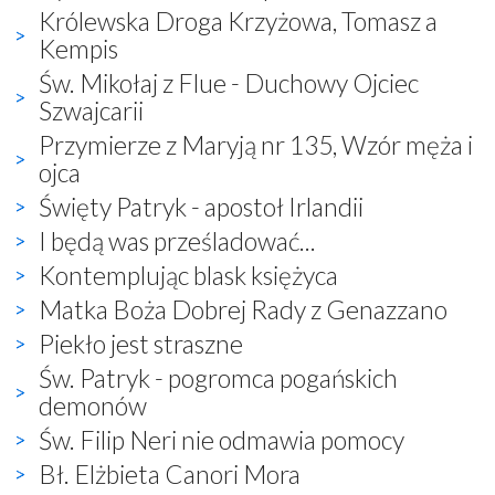
Królewska Droga Krzyżowa, Tomasz a
Kempis
Św. Mikołaj z Flue - Duchowy Ojciec
Szwajcarii
Przymierze z Maryją nr 135, Wzór męża i
ojca
Święty Patryk - apostoł Irlandii
I będą was prześladować...
Kontemplując blask księżyca
Matka Boża Dobrej Rady z Genazzano
Piekło jest straszne
Św. Patryk - pogromca pogańskich
demonów
Św. Filip Neri nie odmawia pomocy
Bł. Elżbieta Canori Mora