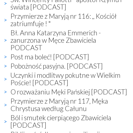
świata [PODCAST]
Przymierze z Maryją nr 116: ,, Kościół
zatriumfuje ! "
Bł. Anna Katarzyna Emmerich -
zanurzona w Męce Zbawiciela
PODCAST
Post ma boleć! [PODCAST]
Pobożność pasyjna. [PODCAST]
Uczynki i modlitwy pokutne w Wielkim
Poście! [PODCAST]
O rozważaniu Męki Pańskiej [PODCAST]
Przymierze z Maryją nr 117, Męka
Chrystusa według Całunu
Ból i smutek cierpiącego Zbawiciela
[PODCAST]