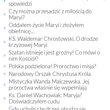
spowiedzi
Czy można przesadzić z miłością do
Maryi?
Oddałem życie Maryi i złożyłem
obietnicę...
KS. Waldemar Chrostowski, O drodze
krzyżowej Maryi
Szatan istnieje i jest groźny! Co mówi o
nim Kościół?
Polska podzielona! Proroctwo i misja?
Narodowy Orszak Chrystusa Króla
Mistyczka Wanda Malczewska. Jej
proroctwa właśnie się wypełniają
Ks. Daniel Wachowiak: Maryja?
Doświadczyłem cudu
Gdy uchylisz te drzwi, obudzą się