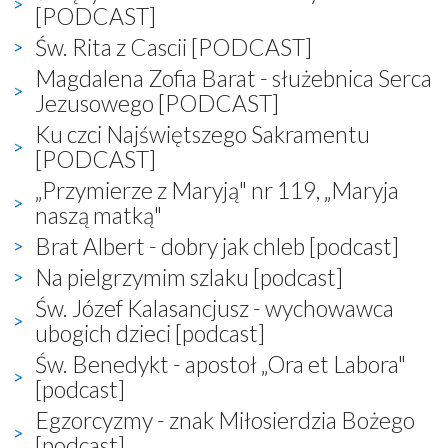
[PODCAST]
Św. Rita z Cascii [PODCAST]
Magdalena Zofia Barat - służebnica Serca
Jezusowego [PODCAST]
Ku czci Najświętszego Sakramentu
[PODCAST]
„Przymierze z Maryją" nr 119, „Maryja
naszą matką"
Brat Albert - dobry jak chleb [podcast]
Na pielgrzymim szlaku [podcast]
Św. Józef Kalasancjusz - wychowawca
ubogich dzieci [podcast]
Św. Benedykt - apostoł „Ora et Labora"
[podcast]
Egzorcyzmy - znak Miłosierdzia Bożego
[podcast]