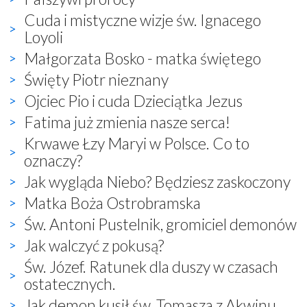
Cuda i mistyczne wizje św. Ignacego
Loyoli
Małgorzata Bosko - matka świętego
Święty Piotr nieznany
Ojciec Pio i cuda Dzieciątka Jezus
Fatima już zmienia nasze serca!
Krwawe Łzy Maryi w Polsce. Co to
oznaczy?
Jak wygląda Niebo? Będziesz zaskoczony
Matka Boża Ostrobramska
Św. Antoni Pustelnik, gromiciel demonów
Jak walczyć z pokusą?
Św. Józef. Ratunek dla duszy w czasach
ostatecznych.
Jak demon kusił św. Tomasza z Akwinu