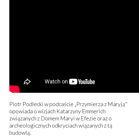
Piotr Podlecki w podcaście „Przymierza z Maryją"
opowiada o wizjach Katarzyny Emmerich
związanych z Domem Maryi w Efezie oraz o
archeologicznych odkryciach wiązanych z tą
budowlą.