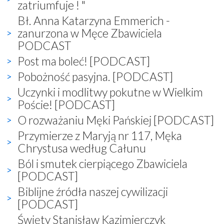
zatriumfuje ! "
Bł. Anna Katarzyna Emmerich -
zanurzona w Męce Zbawiciela
PODCAST
Post ma boleć! [PODCAST]
Pobożność pasyjna. [PODCAST]
Uczynki i modlitwy pokutne w Wielkim
Poście! [PODCAST]
O rozważaniu Męki Pańskiej [PODCAST]
Przymierze z Maryją nr 117, Męka
Chrystusa według Całunu
Ból i smutek cierpiącego Zbawiciela
[PODCAST]
Biblijne źródła naszej cywilizacji
[PODCAST]
Święty Stanisław Kazimierczyk