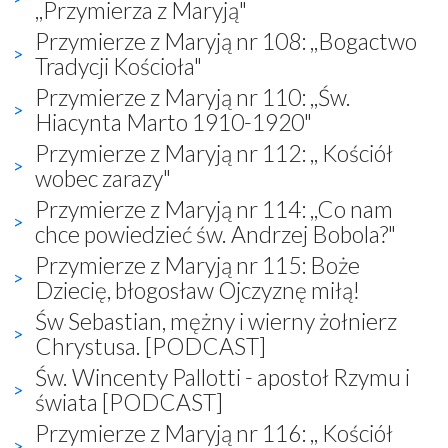
,,Przymierza z Maryją"
Przymierze z Maryją nr 108: ,,Bogactwo
Tradycji Kościoła"
Przymierze z Maryją nr 110: ,,Św.
Hiacynta Marto 1910-1920"
Przymierze z Maryją nr 112: ,, Kościół
wobec zarazy"
Przymierze z Maryją nr 114: ,,Co nam
chce powiedzieć św. Andrzej Bobola?"
Przymierze z Maryją nr 115: Boże
Dziecię, błogosław Ojczyznę miłą!
Św Sebastian, mężny i wierny żołnierz
Chrystusa. [PODCAST]
Św. Wincenty Pallotti - apostoł Rzymu i
świata [PODCAST]
Przymierze z Maryją nr 116: ,, Kościół