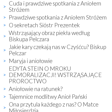
Cuda i prawdziwe spotkania z Aniołem
Stróżem
Prawdziwe spotkania z Aniołem Stróżem
O sekretach Sióstr Prezentek
Wstrząsający obraz piekła według
Biskupa Pelczara
Jakie kary czekają nas w Czyśćcu? Biskup
Pelczar
Maryja i aniołowie
EDYTA STEIN O MROKU
DEMORALIZACJI! WSTRZĄSAJĄCE
PROROCTWO
Aniołowie na ratunek?
Tajemnice modlitwy Anioł Pański
Ona przytula każdego z nas? O Matce
Miłosierdzia