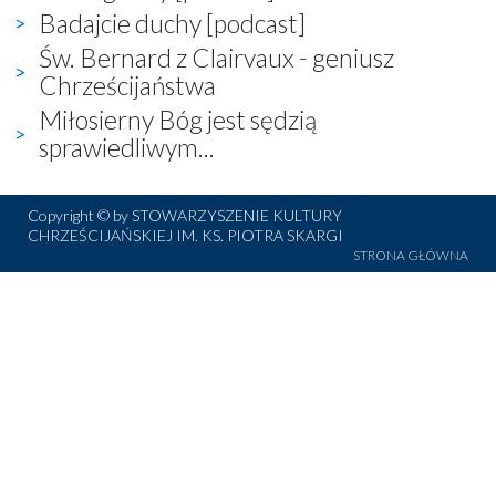
Badajcie duchy [podcast]
Św. Bernard z Clairvaux - geniusz
Chrześcijaństwa
Miłosierny Bóg jest sędzią
sprawiedliwym...
Copyright © by STOWARZYSZENIE KULTURY
CHRZEŚCIJAŃSKIEJ IM. KS. PIOTRA SKARGI
STRONA GŁÓWNA