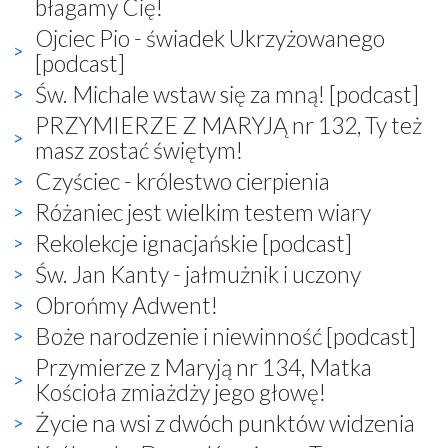
błagamy Cię!
Ojciec Pio - świadek Ukrzyżowanego
[podcast]
Św. Michale wstaw się za mną! [podcast]
PRZYMIERZE Z MARYJĄ nr 132, Ty też
masz zostać świętym!
Czyściec - królestwo cierpienia
Różaniec jest wielkim testem wiary
Rekolekcje ignacjańskie [podcast]
Św. Jan Kanty - jałmużnik i uczony
Obrońmy Adwent!
Boże narodzenie i niewinność [podcast]
Przymierze z Maryją nr 134, Matka
Kościoła zmiażdży jego głowę!
Życie na wsi z dwóch punktów widzenia