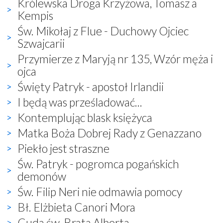
Królewska Droga Krzyżowa, Tomasz a
Kempis
Św. Mikołaj z Flue - Duchowy Ojciec
Szwajcarii
Przymierze z Maryją nr 135, Wzór męża i
ojca
Święty Patryk - apostoł Irlandii
I będą was prześladować...
Kontemplując blask księżyca
Matka Boża Dobrej Rady z Genazzano
Piekło jest straszne
Św. Patryk - pogromca pogańskich
demonów
Św. Filip Neri nie odmawia pomocy
Bł. Elżbieta Canori Mora
Cuda św. Brata Alberta