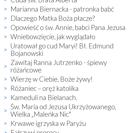
Marianna Biernacka - patronka babć
Dlaczego Matka Boża płacze?
Opowieść o św. Annie, babci Pana Jezusa
Wniebowzięcie, jak wyglądało
Uratował go cud Maryi! Bł. Edmund
Bojanowski
Zawitaj Ranna Jutrzenko - śpiewy
różańcowe
Wierzę w Ciebie, Boże żywy!
Różaniec – oręż katolika
Kameduli na Bielanach.
Św. Maria od Jezusa Ukrzyżowanego,
Wielka „Maleńka Nic"
Krwawe igrzyska w Paryżu
Fałszywi prorocy