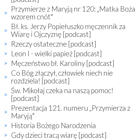
Przymierze z Maryją nr 120: „Matka Boża
wzorem cnót"
Bł. ks. Jerzy Popiełuszko męczennik za
Wiarę i Ojczyznę [podcast]
Rzeczy ostateczne [podcast]
Leon I - wielki papież [podcast]
Męczeństwo bł. Karoliny [podcast]
Co Bóg złączył, człowiek niech nie
rozdziela! [podcast]
Św. Mikołaj czeka na naszą pomoc!
[podcast]
Prezentacja 121. numeru „Przymierza z
Maryją"
Historia Bożego Narodzenia
Gdy dzieci tracą wiarę [podcast]