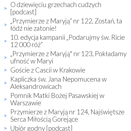
O dziewięciu grzechach cudzych
[podcast]
„Przymierze z Maryją” nr 122, Zostań, ta
łódź nie zatonie!
10. edycja kampanii „Podarujmy św. Ricie
12 000 róż”
„Przymierze z Maryją" nr 123, Pokładamy
ufność w Maryi
Goście z Cascii w Krakowie
Kapliczka św. Jana Nepomucena w
Aleksandrowicach
Pomnik Matki Bożej Pasawskiej w
Warszawie
Przymierze z Maryją nr 124, Najświętsze
Serca Miłością Gorejące
Ubiór godny [podcast]