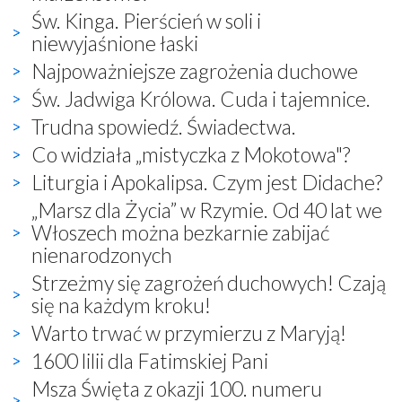
Św. Kinga. Pierścień w soli i
niewyjaśnione łaski
Najpoważniejsze zagrożenia duchowe
Św. Jadwiga Królowa. Cuda i tajemnice.
Trudna spowiedź. Świadectwa.
Co widziała „mistyczka z Mokotowa"?
Liturgia i Apokalipsa. Czym jest Didache?
„Marsz dla Życia” w Rzymie. Od 40 lat we
Włoszech można bezkarnie zabijać
nienarodzonych
Strzeżmy się zagrożeń duchowych! Czają
się na każdym kroku!
Warto trwać w przymierzu z Maryją!
1600 lilii dla Fatimskiej Pani
Msza Święta z okazji 100. numeru