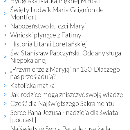
Bydgoska Matka Pięknej Miłości
Święty Ludwik Maria Grignion de
Montfort
Nabożeństwo ku czci Maryi
Wnioski płynące z Fatimy
Historia Litanii Loretańskiej
Św. Stanisław Papczyński. Oddany sługa
Niepokalanej
„Przymierze z Maryją” nr 130, Dlaczego
nas prześladują?
Katolicka matka
Jak rodzice mogą zniszczyć swoją władzę
Cześć dla Najświętszego Sakramentu
Serce Pana Jezusa - nadzieja dla świata
[podcast]
Najświętsze Serca Pana Jezusa żąda