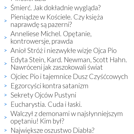
Śmierć. Jak dokładnie wygląda?
Pieniądze w Kościele. Czy księża
naprawdę są pazerni?
Anneliese Michel. Opętanie,
kontrowersje, prawda
Anioł Stróż i niezwykłe wizje Ojca Pio
Edyta Stein, Kard. Newman, Scott Hahn.
Nawróceni jak zaszokowali świat
Ojciec Pio i tajemnice Dusz Czyśćcowych
Egzorcyści kontra satanizm
Sekrety Ojców Pustyni
Eucharystia. Cuda i łaski.
Walczył z demonami w najsłynniejszym
opętaniu! Kim był?
Największe oszustwo Diabła?