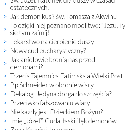
ostatecznych.
Jak demon kusił św. Tomasza z Akwinu
To dzięki niej poznano modlitwę: "Jezu, Ty
sie tym zajmij!"
Lekarstwo na cierpienie duszy
Nowy cud eucharystyczny?
Jak aniołowie bronią nas przed
demonami?
Trzecia Tajemnica Fatimska a Wielki Post
Bp Schneider w obronie wiary
Dekalog. Jedyna droga do szczęścia?
Przeciwko fałszowaniu wiary
Nie każdy jest Dzieckiem Bożym?
Imię „Józef”. Cuda, łaski i lęk demonów
Znak Krzyża i Jego moc