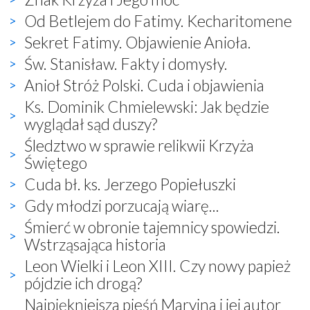
Od Betlejem do Fatimy. Kecharitomene
Sekret Fatimy. Objawienie Anioła.
Św. Stanisław. Fakty i domysły.
Anioł Stróż Polski. Cuda i objawienia
Ks. Dominik Chmielewski: Jak będzie
wyglądał sąd duszy?
Śledztwo w sprawie relikwii Krzyża
Świętego
Cuda bł. ks. Jerzego Popiełuszki
Gdy młodzi porzucają wiarę...
Śmierć w obronie tajemnicy spowiedzi.
Wstrząsająca historia
Leon Wielki i Leon XIII. Czy nowy papież
pójdzie ich drogą?
Najpiękniejsza pieśń Maryjna i jej autor