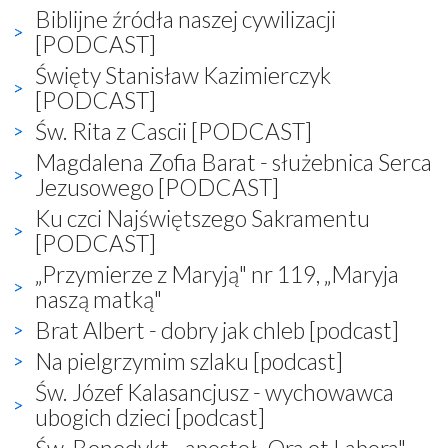
Biblijne źródła naszej cywilizacji
[PODCAST]
Święty Stanisław Kazimierczyk
[PODCAST]
Św. Rita z Cascii [PODCAST]
Magdalena Zofia Barat - służebnica Serca
Jezusowego [PODCAST]
Ku czci Najświętszego Sakramentu
[PODCAST]
„Przymierze z Maryją" nr 119, „Maryja
naszą matką"
Brat Albert - dobry jak chleb [podcast]
Na pielgrzymim szlaku [podcast]
Św. Józef Kalasancjusz - wychowawca
ubogich dzieci [podcast]
Św. Benedykt - apostoł „Ora et Labora"