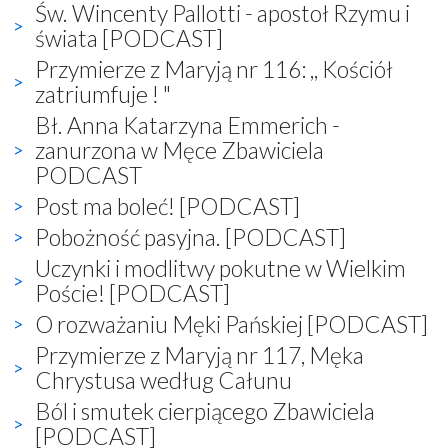
Św. Wincenty Pallotti - apostoł Rzymu i
świata [PODCAST]
Przymierze z Maryją nr 116: ,, Kościół
zatriumfuje ! "
Bł. Anna Katarzyna Emmerich -
zanurzona w Męce Zbawiciela
PODCAST
Post ma boleć! [PODCAST]
Pobożność pasyjna. [PODCAST]
Uczynki i modlitwy pokutne w Wielkim
Poście! [PODCAST]
O rozważaniu Męki Pańskiej [PODCAST]
Przymierze z Maryją nr 117, Męka
Chrystusa według Całunu
Ból i smutek cierpiącego Zbawiciela
[PODCAST]