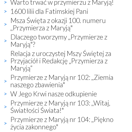
Warto trwać w przymierzu z Maryją!
1600 lilii dla Fatimskiej Pani
Msza Święta z okazji 100. numeru
,,Przymierza z Maryją"
Dlaczego tworzymy ,,Przymierze z
Maryją"?
Relacja z uroczystej Mszy Świętej za
Przyjaciół i Redakcję „Przymierza z
Maryją”
Przymierze z Maryją nr 102: ,,Ziemia
naszego zbawienia"
W Jego Krwi nasze odkupienie
Przymierze z Maryją nr 103: ,,Witaj,
Światłości Świata!"
Przymierze z Maryją nr 104: ,,Piękno
życia zakonnego"