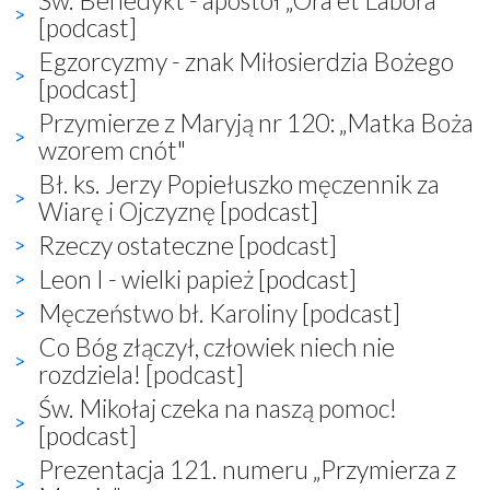
[podcast]
Egzorcyzmy - znak Miłosierdzia Bożego
[podcast]
Przymierze z Maryją nr 120: „Matka Boża
wzorem cnót"
Bł. ks. Jerzy Popiełuszko męczennik za
Wiarę i Ojczyznę [podcast]
Rzeczy ostateczne [podcast]
Leon I - wielki papież [podcast]
Męczeństwo bł. Karoliny [podcast]
Co Bóg złączył, człowiek niech nie
rozdziela! [podcast]
Św. Mikołaj czeka na naszą pomoc!
[podcast]
Prezentacja 121. numeru „Przymierza z