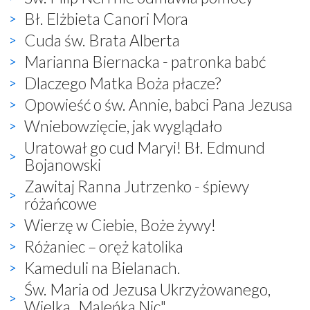
Bł. Elżbieta Canori Mora
Cuda św. Brata Alberta
Marianna Biernacka - patronka babć
Dlaczego Matka Boża płacze?
Opowieść o św. Annie, babci Pana Jezusa
Wniebowzięcie, jak wyglądało
Uratował go cud Maryi! Bł. Edmund
Bojanowski
Zawitaj Ranna Jutrzenko - śpiewy
różańcowe
Wierzę w Ciebie, Boże żywy!
Różaniec – oręż katolika
Kameduli na Bielanach.
Św. Maria od Jezusa Ukrzyżowanego,
Wielka „Maleńka Nic"