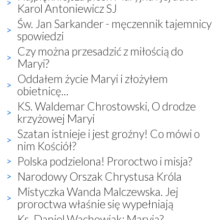
Karol Antoniewicz SJ
Św. Jan Sarkander - męczennik tajemnicy
spowiedzi
Czy można przesadzić z miłością do
Maryi?
Oddałem życie Maryi i złożyłem
obietnicę...
KS. Waldemar Chrostowski, O drodze
krzyżowej Maryi
Szatan istnieje i jest groźny! Co mówi o
nim Kościół?
Polska podzielona! Proroctwo i misja?
Narodowy Orszak Chrystusa Króla
Mistyczka Wanda Malczewska. Jej
proroctwa właśnie się wypełniają
Ks. Daniel Wachowiak: Maryja?