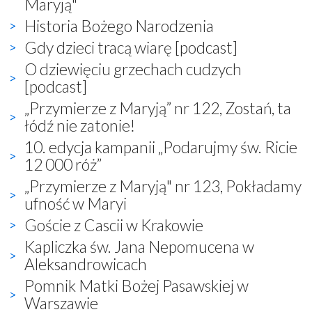
Maryją"
Historia Bożego Narodzenia
Gdy dzieci tracą wiarę [podcast]
O dziewięciu grzechach cudzych
[podcast]
„Przymierze z Maryją” nr 122, Zostań, ta
łódź nie zatonie!
10. edycja kampanii „Podarujmy św. Ricie
12 000 róż”
„Przymierze z Maryją" nr 123, Pokładamy
ufność w Maryi
Goście z Cascii w Krakowie
Kapliczka św. Jana Nepomucena w
Aleksandrowicach
Pomnik Matki Bożej Pasawskiej w
Warszawie