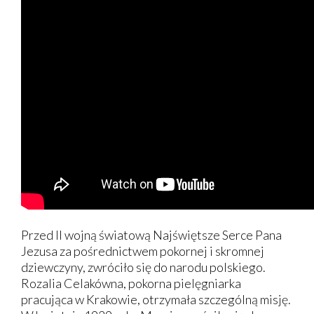
Przed II wojną światową Najświętsze Serce Pana
Jezusa za pośrednictwem pokornej i skromnej
dziewczyny, zwróciło się do narodu polskiego.
Rozalia Celakówna, pokorna pielęgniarka
pracująca w Krakowie, otrzymała szczególną misję.