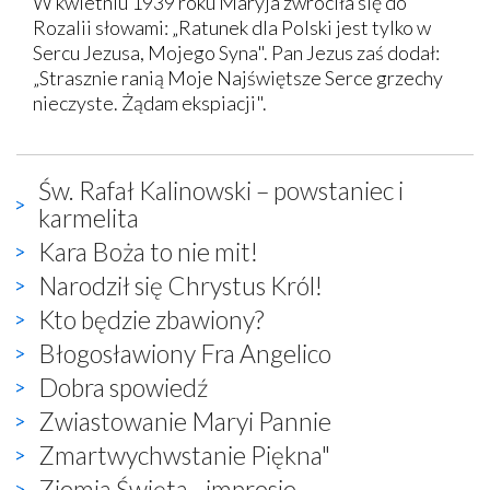
W kwietniu 1939 roku Maryja zwróciła się do
Rozalii słowami: „Ratunek dla Polski jest tylko w
Sercu Jezusa, Mojego Syna". Pan Jezus zaś dodał:
„Strasznie ranią Moje Najświętsze Serce grzechy
nieczyste. Żądam ekspiacji".
Św. Rafał Kalinowski – powstaniec i
karmelita
Kara Boża to nie mit!
Narodził się Chrystus Król!
Kto będzie zbawiony?
Błogosławiony Fra Angelico
Dobra spowiedź
Zwiastowanie Maryi Pannie
Zmartwychwstanie Piękna"
Ziemia Święta - impresje