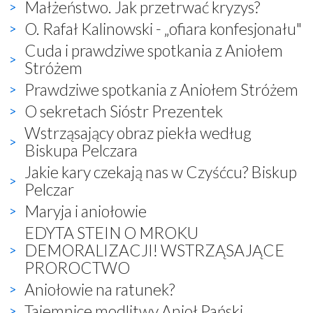
Małżeństwo. Jak przetrwać kryzys?
O. Rafał Kalinowski - „ofiara konfesjonału"
Cuda i prawdziwe spotkania z Aniołem
Stróżem
Prawdziwe spotkania z Aniołem Stróżem
O sekretach Sióstr Prezentek
Wstrząsający obraz piekła według
Biskupa Pelczara
Jakie kary czekają nas w Czyśćcu? Biskup
Pelczar
Maryja i aniołowie
EDYTA STEIN O MROKU
DEMORALIZACJI! WSTRZĄSAJĄCE
PROROCTWO
Aniołowie na ratunek?
Tajemnice modlitwy Anioł Pański