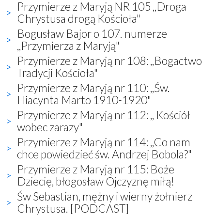
Przymierze z Maryją NR 105 ,,Droga
Chrystusa drogą Kościoła"
Bogusław Bajor o 107. numerze
,,Przymierza z Maryją"
Przymierze z Maryją nr 108: ,,Bogactwo
Tradycji Kościoła"
Przymierze z Maryją nr 110: ,,Św.
Hiacynta Marto 1910-1920"
Przymierze z Maryją nr 112: ,, Kościół
wobec zarazy"
Przymierze z Maryją nr 114: ,,Co nam
chce powiedzieć św. Andrzej Bobola?"
Przymierze z Maryją nr 115: Boże
Dziecię, błogosław Ojczyznę miłą!
Św Sebastian, mężny i wierny żołnierz
Chrystusa. [PODCAST]