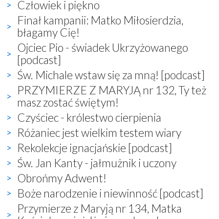
Człowiek i piękno
Finał kampanii: Matko Miłosierdzia,
błagamy Cię!
Ojciec Pio - świadek Ukrzyżowanego
[podcast]
Św. Michale wstaw się za mną! [podcast]
PRZYMIERZE Z MARYJĄ nr 132, Ty też
masz zostać świętym!
Czyściec - królestwo cierpienia
Różaniec jest wielkim testem wiary
Rekolekcje ignacjańskie [podcast]
Św. Jan Kanty - jałmużnik i uczony
Obrońmy Adwent!
Boże narodzenie i niewinność [podcast]
Przymierze z Maryją nr 134, Matka