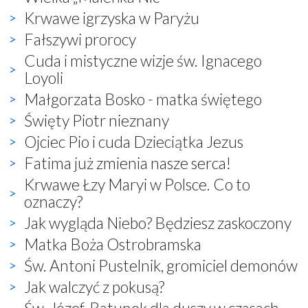
Krwawe igrzyska w Paryżu
Fałszywi prorocy
Cuda i mistyczne wizje św. Ignacego
Loyoli
Małgorzata Bosko - matka świętego
Święty Piotr nieznany
Ojciec Pio i cuda Dzieciątka Jezus
Fatima już zmienia nasze serca!
Krwawe Łzy Maryi w Polsce. Co to
oznaczy?
Jak wygląda Niebo? Będziesz zaskoczony
Matka Boża Ostrobramska
Św. Antoni Pustelnik, gromiciel demonów
Jak walczyć z pokusą?
Św. Józef. Ratunek dla duszy w czasach