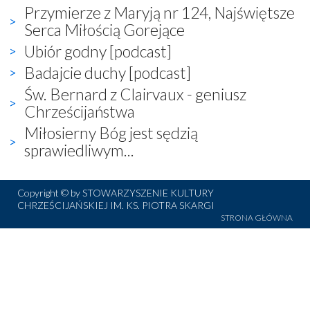
Przymierze z Maryją nr 124, Najświętsze
Serca Miłością Gorejące
Ubiór godny [podcast]
Badajcie duchy [podcast]
Św. Bernard z Clairvaux - geniusz
Chrześcijaństwa
Miłosierny Bóg jest sędzią
sprawiedliwym...
Copyright © by STOWARZYSZENIE KULTURY
CHRZEŚCIJAŃSKIEJ IM. KS. PIOTRA SKARGI
STRONA GŁÓWNA