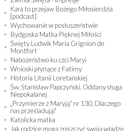
Kara to przejaw Bożego Miłosierdzia
[podcast]
Wychowanie w posłuszeństwie
Bydgoska Matka Pięknej Miłości
Święty Ludwik Maria Grignion de
Montfort
Nabożeństwo ku czci Maryi
Wnioski płynące z Fatimy
Historia Litanii Loretańskiej
Św. Stanisław Papczyński. Oddany sługa
Niepokalanej
„Przymierze z Maryją” nr 130, Dlaczego
nas prześladują?
Katolicka matka
Jak rodzice mogą zniszczyć swoją władzę