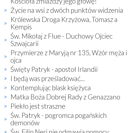
Kościoła zmiażdży jego głowę!
Życie na wsi z dwóch punktów widzenia
Królewska Droga Krzyżowa, Tomasz a
Kempis
Św. Mikołaj z Flue - Duchowy Ojciec
Szwajcarii
Przymierze z Maryją nr 135, Wzór męża i
ojca
Święty Patryk - apostoł Irlandii
I będą was prześladować...
Kontemplując blask księżyca
Matka Boża Dobrej Rady z Genazzano
Piekło jest straszne
Św. Patryk - pogromca pogańskich
demonów
Św. Filip Neri nie odmawia pomocy