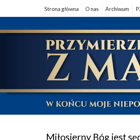
Strona główna
O nas
Archiwum
P
Miłosierny Bóg jest sę