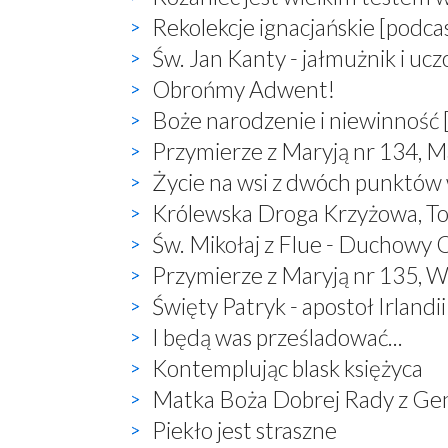
Rekolekcje ignacjańskie [podca
Św. Jan Kanty - jałmużnik i uc
Obrońmy Adwent!
Boże narodzenie i niewinność 
Przymierze z Maryją nr 134, M
Życie na wsi z dwóch punktów
Królewska Droga Krzyżowa, T
Św. Mikołaj z Flue - Duchowy O
Przymierze z Maryją nr 135, W
Święty Patryk - apostoł Irlandii
I będą was prześladować...
Kontemplując blask księżyca
Matka Boża Dobrej Rady z Ge
Piekło jest straszne