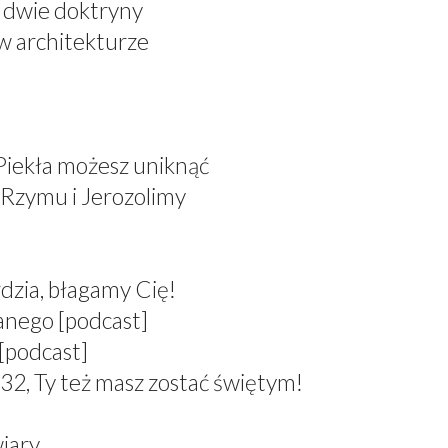
, dwie doktryny
 w architekturze
 Piekła możesz uniknąć
 Rzymu i Jerozolimy
dzia, błagamy Cię!
anego [podcast]
[podcast]
 Ty też masz zostać świętym!
wiary