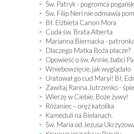
Św. Patryk - pogromca pogań
Św. Filip Neri nie odmawia po
Bł. Elżbieta Canori Mora
Cuda św. Brata Alberta
Marianna Biernacka - patronk
Dlaczego Matka Boża płacze?
Opowieść o św. Annie, babci P
Wniebowzięcie, jak wyglądało
Uratował go cud Maryi! Bł. E
Zawitaj Ranna Jutrzenko - śp
Wierzę w Ciebie, Boże żywy!
Różaniec – oręż katolika
Kameduli na Bielanach.
Św. Maria od Jezusa Ukrzyżow
Krwawe igrzyska w Paryżu