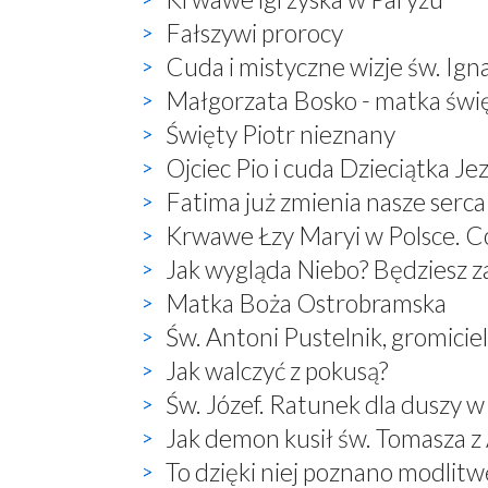
Fałszywi prorocy
Cuda i mistyczne wizje św. Ign
Małgorzata Bosko - matka świ
Święty Piotr nieznany
Ojciec Pio i cuda Dzieciątka Je
Fatima już zmienia nasze serca
Krwawe Łzy Maryi w Polsce. Co
Jak wygląda Niebo? Będziesz 
Matka Boża Ostrobramska
Św. Antoni Pustelnik, gromici
Jak walczyć z pokusą?
Św. Józef. Ratunek dla duszy w
Jak demon kusił św. Tomasza 
To dzięki niej poznano modlitwę: