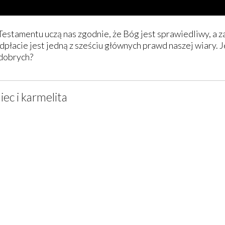
estamentu uczą nas zgodnie, że Bóg jest sprawiedliwy, a z
dpłacie jest jedną z sześciu głównych prawd naszej wiary. Je
 dobrych?
iec i karmelita