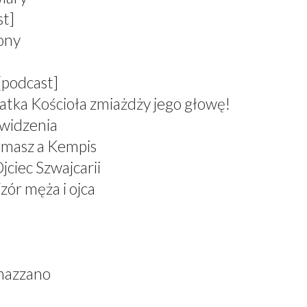
st]
zony
[podcast]
atka Kościoła zmiażdży jego głowę!
 widzenia
omasz a Kempis
jciec Szwajcarii
zór męża i ojca
nazzano