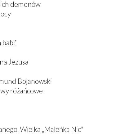
skich demonów
mocy
a babć
ana Jezusa
dmund Bojanowski
iewy różańcowe
anego, Wielka „Maleńka Nic"