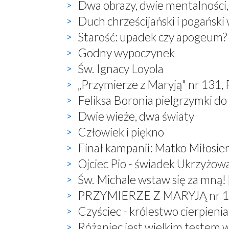
Dwa obrazy, dwie mentalności
Duch chrześcijański i pogański
Starość: upadek czy apogeum?
Godny wypoczynek
Św. Ignacy Loyola
„Przymierze z Maryją" nr 131,
Feliksa Boronia pielgrzymki do
Dwie wieże, dwa światy
Człowiek i piękno
Finał kampanii: Matko Miłosier
Ojciec Pio - świadek Ukrzyżow
Św. Michale wstaw się za mną! 
PRZYMIERZE Z MARYJĄ nr 132,
Czyściec - królestwo cierpienia
Różaniec jest wielkim testem 