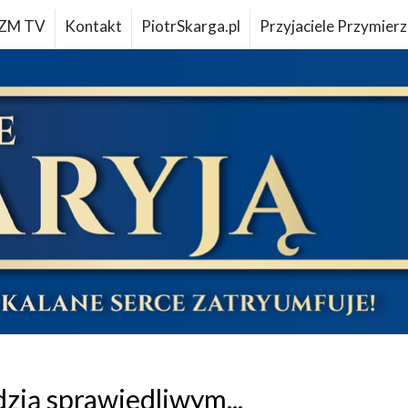
ZM TV
Kontakt
PiotrSkarga.pl
Przyjaciele Przymierz
dzią sprawiedliwym...