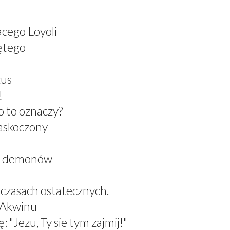
acego Loyoli
ętego
zus
!
 to oznaczy?
zaskoczony
el demonów
 czasach ostatecznych.
z Akwinu
 "Jezu, Ty sie tym zajmij!"