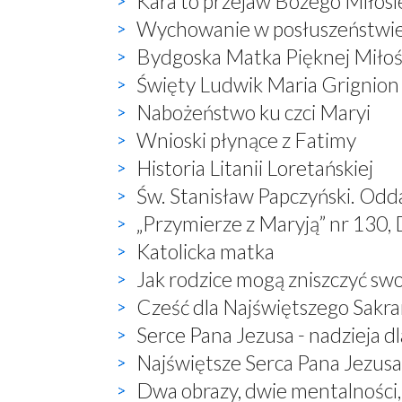
Kara to przejaw Bożego Miłosi
Wychowanie w posłuszeństwi
Bydgoska Matka Pięknej Miłoś
Święty Ludwik Maria Grignion
Nabożeństwo ku czci Maryi
Wnioski płynące z Fatimy
Historia Litanii Loretańskiej
Św. Stanisław Papczyński. Odd
„Przymierze z Maryją” nr 130, 
Katolicka matka
Jak rodzice mogą zniszczyć sw
Cześć dla Najświętszego Sak
Serce Pana Jezusa - nadzieja dl
Najświętsze Serca Pana Jezusa 
Dwa obrazy, dwie mentalności