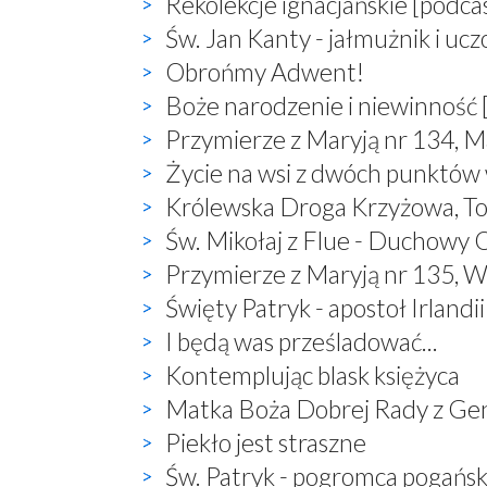
Rekolekcje ignacjańskie [podca
Św. Jan Kanty - jałmużnik i uc
Obrońmy Adwent!
Boże narodzenie i niewinność 
Przymierze z Maryją nr 134, M
Życie na wsi z dwóch punktów
Królewska Droga Krzyżowa, T
Św. Mikołaj z Flue - Duchowy O
Przymierze z Maryją nr 135, W
Święty Patryk - apostoł Irlandii
I będą was prześladować...
Kontemplując blask księżyca
Matka Boża Dobrej Rady z Ge
Piekło jest straszne
Św. Patryk - pogromca pogań