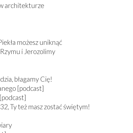
 w architekturze
 Piekła możesz uniknąć
 Rzymu i Jerozolimy
dzia, błagamy Cię!
anego [podcast]
[podcast]
 Ty też masz zostać świętym!
wiary