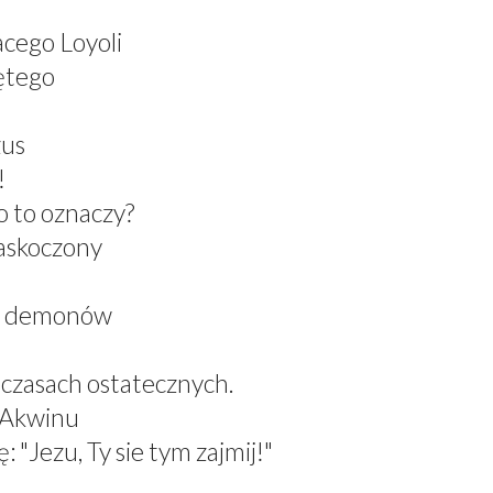
acego Loyoli
ętego
zus
!
 to oznaczy?
zaskoczony
el demonów
 czasach ostatecznych.
z Akwinu
 "Jezu, Ty sie tym zajmij!"