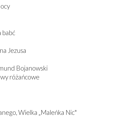
mocy
a babć
ana Jezusa
dmund Bojanowski
iewy różańcowe
anego, Wielka „Maleńka Nic"