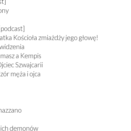
st]
zony
[podcast]
atka Kościoła zmiażdży jego głowę!
 widzenia
omasz a Kempis
jciec Szwajcarii
zór męża i ojca
nazzano
skich demonów