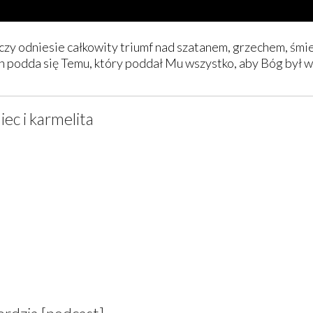
zy odniesie całkowity triumf nad szatanem, grzechem, śmi
n podda się Temu, który poddał Mu wszystko, aby Bóg był w
iec i karmelita