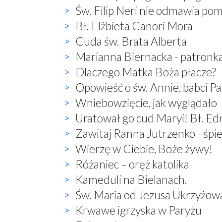
Św. Filip Neri nie odmawia po
Bł. Elżbieta Canori Mora
Cuda św. Brata Alberta
Marianna Biernacka - patronk
Dlaczego Matka Boża płacze?
Opowieść o św. Annie, babci P
Wniebowzięcie, jak wyglądało
Uratował go cud Maryi! Bł. E
Zawitaj Ranna Jutrzenko - śp
Wierzę w Ciebie, Boże żywy!
Różaniec – oręż katolika
Kameduli na Bielanach.
Św. Maria od Jezusa Ukrzyżow
Krwawe igrzyska w Paryżu