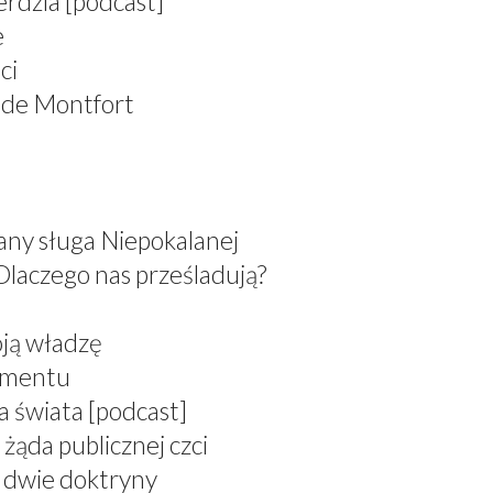
erdzia [podcast]
e
ci
 de Montfort
any sługa Niepokalanej
Dlaczego nas prześladują?
oją władzę
ramentu
a świata [podcast]
żąda publicznej czci
, dwie doktryny