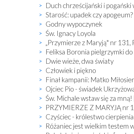
Duch chrześcijański i pogański
Starość: upadek czy apogeum?
Godny wypoczynek
Św. Ignacy Loyola
„Przymierze z Maryją" nr 131,
Feliksa Boronia pielgrzymki do
Dwie wieże, dwa światy
Człowiek i piękno
Finał kampanii: Matko Miłosier
Ojciec Pio - świadek Ukrzyżow
Św. Michale wstaw się za mną! 
PRZYMIERZE Z MARYJĄ nr 132,
Czyściec - królestwo cierpienia
Różaniec jest wielkim testem 