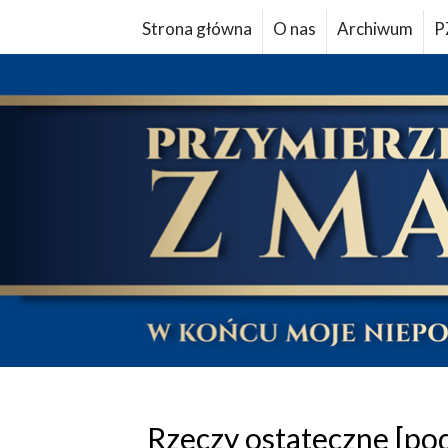
Strona główna
O nas
Archiwum
P
Rzeczy ostateczne [po