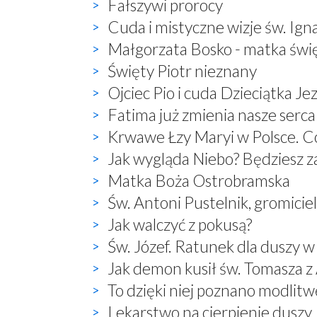
Fałszywi prorocy
Cuda i mistyczne wizje św. Ign
Małgorzata Bosko - matka świ
Święty Piotr nieznany
Ojciec Pio i cuda Dzieciątka Je
Fatima już zmienia nasze serca
Krwawe Łzy Maryi w Polsce. Co
Jak wygląda Niebo? Będziesz 
Matka Boża Ostrobramska
Św. Antoni Pustelnik, gromici
Jak walczyć z pokusą?
Św. Józef. Ratunek dla duszy w
Jak demon kusił św. Tomasza 
To dzięki niej poznano modlitwę:
Lekarstwo na cierpienie duszy