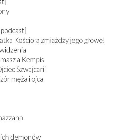
st]
zony
[podcast]
atka Kościoła zmiażdży jego głowę!
 widzenia
omasz a Kempis
jciec Szwajcarii
zór męża i ojca
nazzano
skich demonów