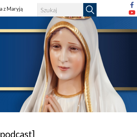
a z Maryją
[podcast]