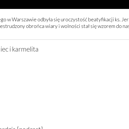
ego w Warszawie odbyła się uroczystość beatyfikacji ks. J
niestrudzony obrońca wiary i wolności stał się wzorem do n
iec i karmelita