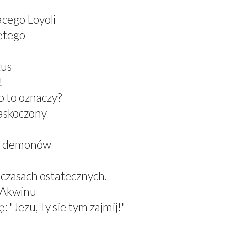
acego Loyoli
ętego
zus
!
 to oznaczy?
zaskoczony
el demonów
 czasach ostatecznych.
z Akwinu
 "Jezu, Ty sie tym zajmij!"