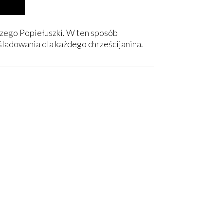
erzego Popiełuszki. W ten sposób
aśladowania dla każdego chrześcijanina.