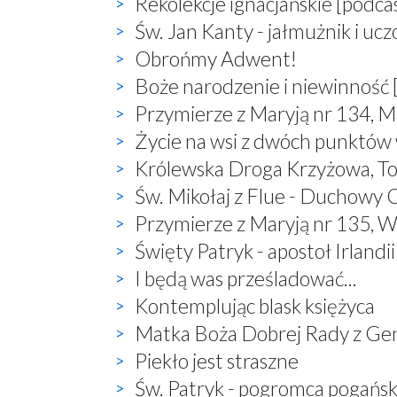
Rekolekcje ignacjańskie [podca
Św. Jan Kanty - jałmużnik i uc
Obrońmy Adwent!
Boże narodzenie i niewinność 
Przymierze z Maryją nr 134, M
Życie na wsi z dwóch punktów
Królewska Droga Krzyżowa, T
Św. Mikołaj z Flue - Duchowy O
Przymierze z Maryją nr 135, W
Święty Patryk - apostoł Irlandii
I będą was prześladować...
Kontemplując blask księżyca
Matka Boża Dobrej Rady z Ge
Piekło jest straszne
Św. Patryk - pogromca pogań