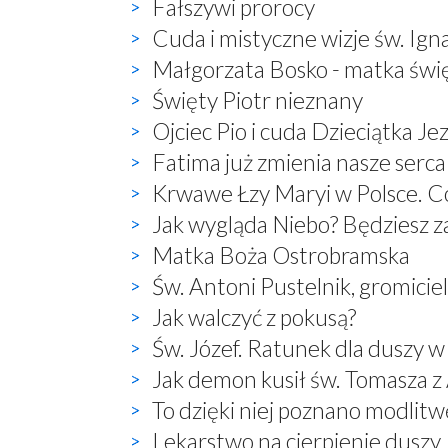
Fałszywi prorocy
Cuda i mistyczne wizje św. Ign
Małgorzata Bosko - matka świ
Święty Piotr nieznany
Ojciec Pio i cuda Dzieciątka Je
Fatima już zmienia nasze serca
Krwawe Łzy Maryi w Polsce. Co
Jak wygląda Niebo? Będziesz 
Matka Boża Ostrobramska
Św. Antoni Pustelnik, gromici
Jak walczyć z pokusą?
Św. Józef. Ratunek dla duszy w
Jak demon kusił św. Tomasza 
To dzięki niej poznano modlitwę:
Lekarstwo na cierpienie duszy