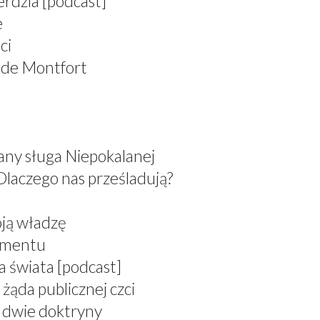
erdzia [podcast]
e
ci
 de Montfort
any sługa Niepokalanej
Dlaczego nas prześladują?
oją władzę
ramentu
a świata [podcast]
żąda publicznej czci
, dwie doktryny