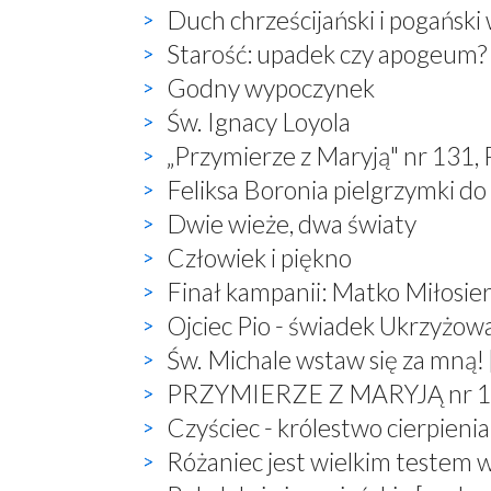
Duch chrześcijański i pogański
Starość: upadek czy apogeum?
Godny wypoczynek
Św. Ignacy Loyola
„Przymierze z Maryją" nr 131,
Feliksa Boronia pielgrzymki do
Dwie wieże, dwa światy
Człowiek i piękno
Finał kampanii: Matko Miłosier
Ojciec Pio - świadek Ukrzyżow
Św. Michale wstaw się za mną! 
PRZYMIERZE Z MARYJĄ nr 132,
Czyściec - królestwo cierpienia
Różaniec jest wielkim testem 