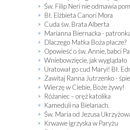
Św. Filip Neri nie odmawia po
Bł. Elżbieta Canori Mora
Cuda św. Brata Alberta
Marianna Biernacka - patronk
Dlaczego Matka Boża płacze?
Opowieść o św. Annie, babci P
Wniebowzięcie, jak wyglądało
Uratował go cud Maryi! Bł. E
Zawitaj Ranna Jutrzenko - śp
Wierzę w Ciebie, Boże żywy!
Różaniec – oręż katolika
Kameduli na Bielanach.
Św. Maria od Jezusa Ukrzyżow
Krwawe igrzyska w Paryżu