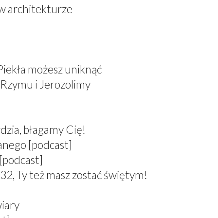
 w architekturze
 Piekła możesz uniknąć
 Rzymu i Jerozolimy
dzia, błagamy Cię!
anego [podcast]
[podcast]
 Ty też masz zostać świętym!
wiary