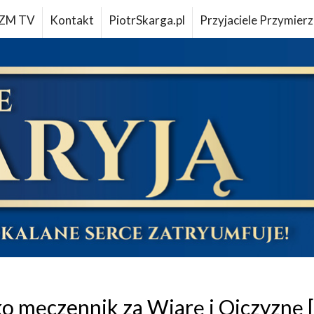
ZM TV
Kontakt
PiotrSkarga.pl
Przyjaciele Przymierz
zko męczennik za Wiarę i Ojczyznę 