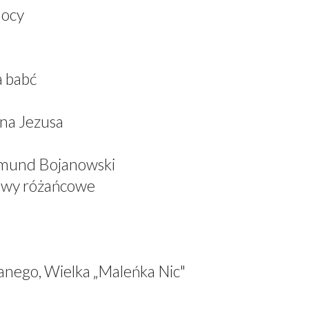
mocy
a babć
ana Jezusa
dmund Bojanowski
iewy różańcowe
anego, Wielka „Maleńka Nic"