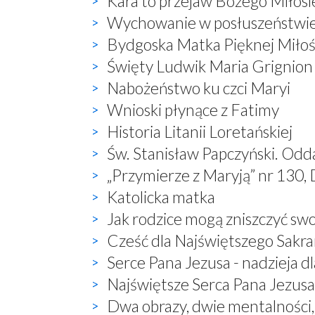
Kara to przejaw Bożego Miłosi
Wychowanie w posłuszeństwi
Bydgoska Matka Pięknej Miłoś
Święty Ludwik Maria Grignion
Nabożeństwo ku czci Maryi
Wnioski płynące z Fatimy
Historia Litanii Loretańskiej
Św. Stanisław Papczyński. Odd
„Przymierze z Maryją” nr 130, 
Katolicka matka
Jak rodzice mogą zniszczyć sw
Cześć dla Najświętszego Sak
Serce Pana Jezusa - nadzieja dl
Najświętsze Serca Pana Jezusa 
Dwa obrazy, dwie mentalności