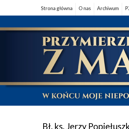
Strona główna
O nas
Archiwum
P
Bł. ks. Jerzy Popiełus