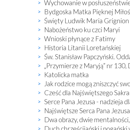
Wychowanie w posłuszeństwi
Bydgoska Matka Pięknej Miłoś
Święty Ludwik Maria Grignion
Nabożeństwo ku czci Maryi
Wnioski płynące z Fatimy
Historia Litanii Loretańskiej
Św. Stanisław Papczyński. Odd
„Przymierze z Maryją” nr 130, 
Katolicka matka
Jak rodzice mogą zniszczyć sw
Cześć dla Najświętszego Sak
Serce Pana Jezusa - nadzieja dl
Najświętsze Serca Pana Jezusa 
Dwa obrazy, dwie mentalności
Duch chrześcijański i pogański