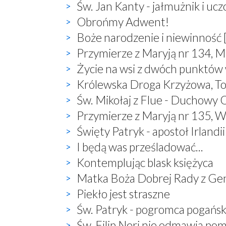
Św. Jan Kanty - jałmużnik i uc
Obrońmy Adwent!
Boże narodzenie i niewinność 
Przymierze z Maryją nr 134, M
Życie na wsi z dwóch punktów
Królewska Droga Krzyżowa, T
Św. Mikołaj z Flue - Duchowy O
Przymierze z Maryją nr 135, W
Święty Patryk - apostoł Irlandii
I będą was prześladować...
Kontemplując blask księżyca
Matka Boża Dobrej Rady z Ge
Piekło jest straszne
Św. Patryk - pogromca pogań
Św. Filip Neri nie odmawia po