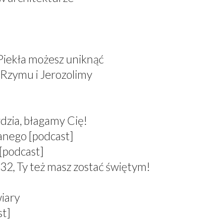
 Piekła możesz uniknąć
 Rzymu i Jerozolimy
dzia, błagamy Cię!
anego [podcast]
[podcast]
 Ty też masz zostać świętym!
wiary
st]