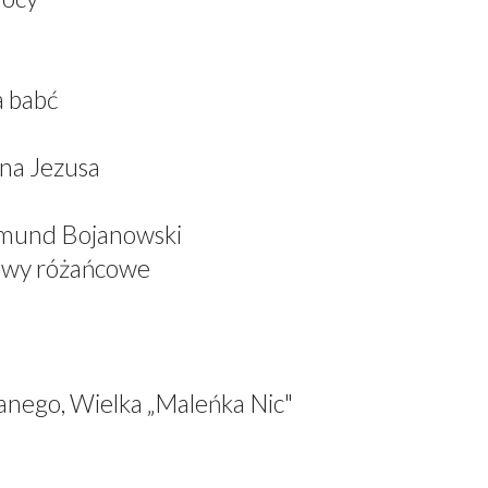
a babć
ana Jezusa
dmund Bojanowski
iewy różańcowe
anego, Wielka „Maleńka Nic"