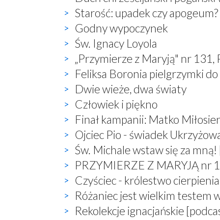
Starość: upadek czy apogeum?
Godny wypoczynek
Św. Ignacy Loyola
„Przymierze z Maryją" nr 131,
Feliksa Boronia pielgrzymki do
Dwie wieże, dwa światy
Człowiek i piękno
Finał kampanii: Matko Miłosier
Ojciec Pio - świadek Ukrzyżow
Św. Michale wstaw się za mną! 
PRZYMIERZE Z MARYJĄ nr 132,
Czyściec - królestwo cierpienia
Różaniec jest wielkim testem 
Rekolekcje ignacjańskie [podca