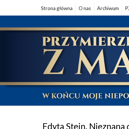
Strona główna
O nas
Archiwum
P
Edyta Stein. Nieznana