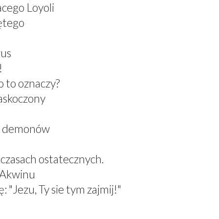
acego Loyoli
ętego
zus
!
 to oznaczy?
zaskoczony
el demonów
 czasach ostatecznych.
z Akwinu
 "Jezu, Ty sie tym zajmij!"