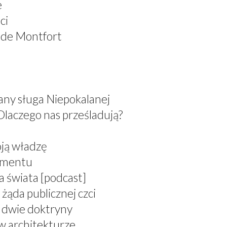
e
ci
 de Montfort
any sługa Niepokalanej
Dlaczego nas prześladują?
oją władzę
ramentu
a świata [podcast]
żąda publicznej czci
, dwie doktryny
 w architekturze