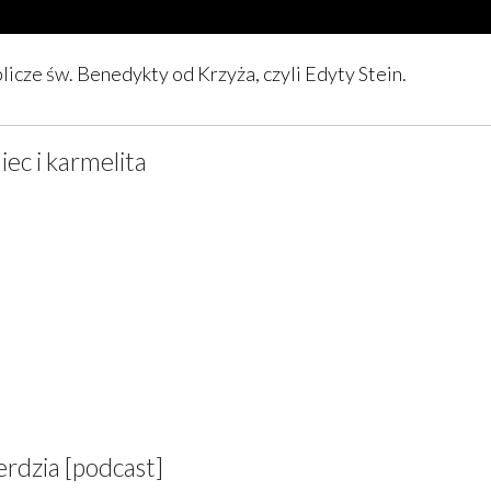
licze św. Benedykty od Krzyża, czyli Edyty Stein.
iec i karmelita
erdzia [podcast]