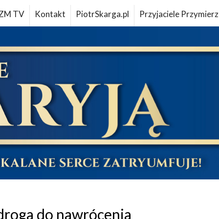
ZM TV
Kontakt
PiotrSkarga.pl
Przyjaciele Przymierz
 droga do nawrócenia