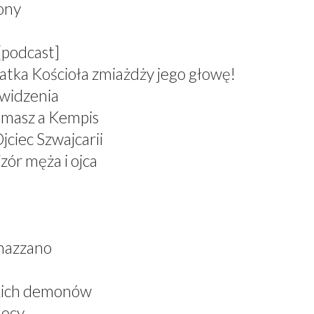
zony
[podcast]
atka Kościoła zmiażdży jego głowę!
 widzenia
omasz a Kempis
jciec Szwajcarii
zór męża i ojca
nazzano
skich demonów
mocy