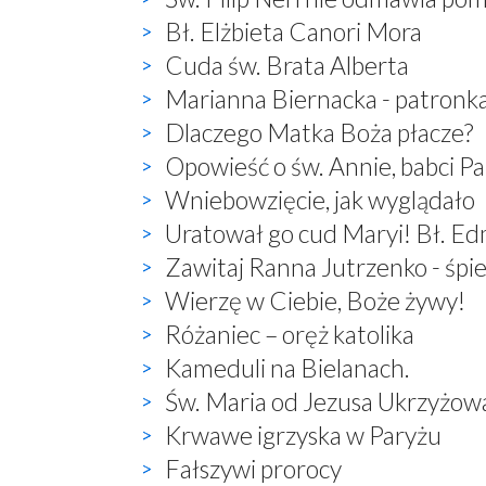
Bł. Elżbieta Canori Mora
Cuda św. Brata Alberta
Marianna Biernacka - patronk
Dlaczego Matka Boża płacze?
Opowieść o św. Annie, babci P
Wniebowzięcie, jak wyglądało
Uratował go cud Maryi! Bł. E
Zawitaj Ranna Jutrzenko - śp
Wierzę w Ciebie, Boże żywy!
Różaniec – oręż katolika
Kameduli na Bielanach.
Św. Maria od Jezusa Ukrzyżow
Krwawe igrzyska w Paryżu
Fałszywi prorocy