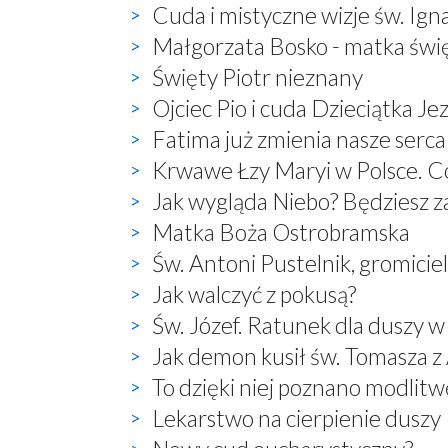
Cuda i mistyczne wizje św. Ign
Małgorzata Bosko - matka świ
Święty Piotr nieznany
Ojciec Pio i cuda Dzieciątka Je
Fatima już zmienia nasze serca
Krwawe Łzy Maryi w Polsce. Co
Jak wygląda Niebo? Będziesz 
Matka Boża Ostrobramska
Św. Antoni Pustelnik, gromici
Jak walczyć z pokusą?
Św. Józef. Ratunek dla duszy w
Jak demon kusił św. Tomasza 
To dzięki niej poznano modlitwę:
Lekarstwo na cierpienie duszy