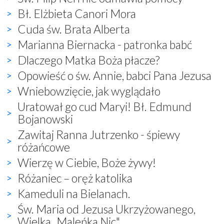
Bł. Elżbieta Canori Mora
Cuda św. Brata Alberta
Marianna Biernacka - patronka babć
Dlaczego Matka Boża płacze?
Opowieść o św. Annie, babci Pana Jezusa
Wniebowzięcie, jak wyglądało
Uratował go cud Maryi! Bł. Edmund
Bojanowski
Zawitaj Ranna Jutrzenko - śpiewy
różańcowe
Wierzę w Ciebie, Boże żywy!
Różaniec – oręż katolika
Kameduli na Bielanach.
Św. Maria od Jezusa Ukrzyżowanego,
Wielka „Maleńka Nic"