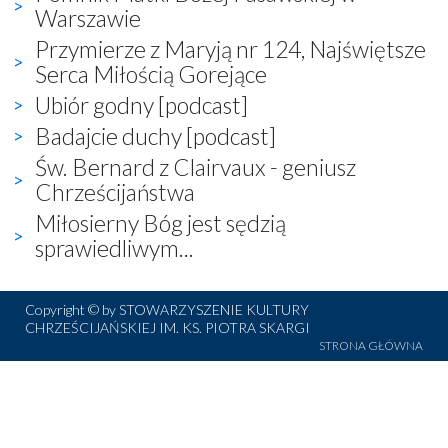
Warszawie
Przymierze z Maryją nr 124, Najświętsze
Serca Miłością Gorejące
Ubiór godny [podcast]
Badajcie duchy [podcast]
Św. Bernard z Clairvaux - geniusz
Chrześcijaństwa
Miłosierny Bóg jest sędzią
sprawiedliwym...
Copyright © by STOWARZYSZENIE KULTURY
CHRZEŚCIJAŃSKIEJ IM. KS. PIOTRA SKARGI
STRONA GŁÓWNA