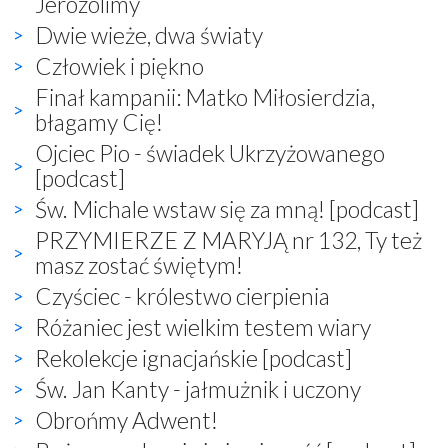
Jerozolimy
Dwie wieże, dwa światy
Człowiek i piękno
Finał kampanii: Matko Miłosierdzia,
błagamy Cię!
Ojciec Pio - świadek Ukrzyżowanego
[podcast]
Św. Michale wstaw się za mną! [podcast]
PRZYMIERZE Z MARYJĄ nr 132, Ty też
masz zostać świętym!
Czyściec - królestwo cierpienia
Różaniec jest wielkim testem wiary
Rekolekcje ignacjańskie [podcast]
Św. Jan Kanty - jałmużnik i uczony
Obrońmy Adwent!