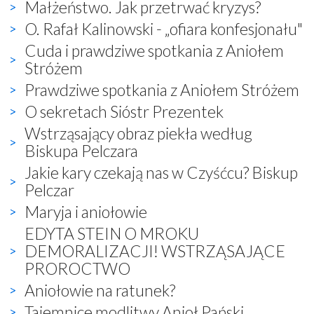
Małżeństwo. Jak przetrwać kryzys?
O. Rafał Kalinowski - „ofiara konfesjonału"
Cuda i prawdziwe spotkania z Aniołem
Stróżem
Prawdziwe spotkania z Aniołem Stróżem
O sekretach Sióstr Prezentek
Wstrząsający obraz piekła według
Biskupa Pelczara
Jakie kary czekają nas w Czyśćcu? Biskup
Pelczar
Maryja i aniołowie
EDYTA STEIN O MROKU
DEMORALIZACJI! WSTRZĄSAJĄCE
PROROCTWO
Aniołowie na ratunek?
Tajemnice modlitwy Anioł Pański