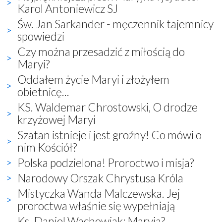
Karol Antoniewicz SJ
Św. Jan Sarkander - męczennik tajemnicy
spowiedzi
Czy można przesadzić z miłością do
Maryi?
Oddałem życie Maryi i złożyłem
obietnicę...
KS. Waldemar Chrostowski, O drodze
krzyżowej Maryi
Szatan istnieje i jest groźny! Co mówi o
nim Kościół?
Polska podzielona! Proroctwo i misja?
Narodowy Orszak Chrystusa Króla
Mistyczka Wanda Malczewska. Jej
proroctwa właśnie się wypełniają
Ks. Daniel Wachowiak: Maryja?