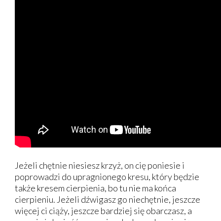
Jeżeli chętnie niesiesz krzyż, on cię poniesie i
poprowadzi do upragnionego kresu, który będzie
także kresem cierpienia, bo tu nie ma końca
cierpieniu. Jeżeli dźwigasz go niechętnie, jeszcze
więcej ci ciąży, jeszcze bardziej się obarczasz, a