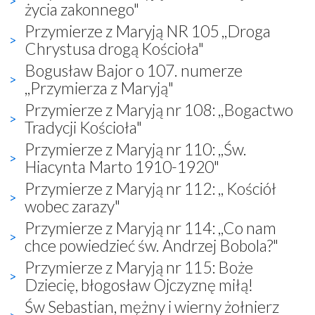
życia zakonnego"
Przymierze z Maryją NR 105 ,,Droga
Chrystusa drogą Kościoła"
Bogusław Bajor o 107. numerze
,,Przymierza z Maryją"
Przymierze z Maryją nr 108: ,,Bogactwo
Tradycji Kościoła"
Przymierze z Maryją nr 110: ,,Św.
Hiacynta Marto 1910-1920"
Przymierze z Maryją nr 112: ,, Kościół
wobec zarazy"
Przymierze z Maryją nr 114: ,,Co nam
chce powiedzieć św. Andrzej Bobola?"
Przymierze z Maryją nr 115: Boże
Dziecię, błogosław Ojczyznę miłą!
Św Sebastian, mężny i wierny żołnierz