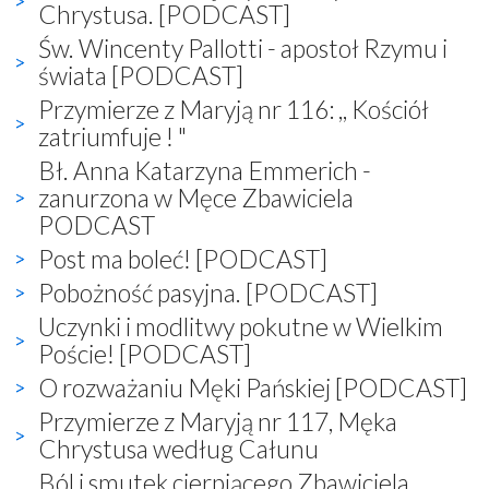
Chrystusa. [PODCAST]
Św. Wincenty Pallotti - apostoł Rzymu i
świata [PODCAST]
Przymierze z Maryją nr 116: ,, Kościół
zatriumfuje ! "
Bł. Anna Katarzyna Emmerich -
zanurzona w Męce Zbawiciela
PODCAST
Post ma boleć! [PODCAST]
Pobożność pasyjna. [PODCAST]
Uczynki i modlitwy pokutne w Wielkim
Poście! [PODCAST]
O rozważaniu Męki Pańskiej [PODCAST]
Przymierze z Maryją nr 117, Męka
Chrystusa według Całunu
Ból i smutek cierpiącego Zbawiciela