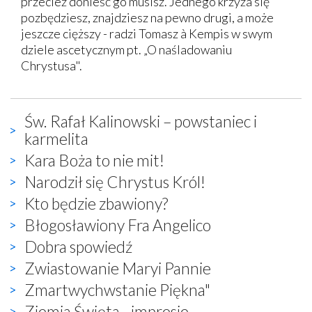
przecież donieść go musisz. Jednego krzyża się
pozbędziesz, znajdziesz na pewno drugi, a może
jeszcze cięższy - radzi Tomasz à Kempis w swym
dziele ascetycznym pt. „O naśladowaniu
Chrystusa".
Św. Rafał Kalinowski – powstaniec i
karmelita
Kara Boża to nie mit!
Narodził się Chrystus Król!
Kto będzie zbawiony?
Błogosławiony Fra Angelico
Dobra spowiedź
Zwiastowanie Maryi Pannie
Zmartwychwstanie Piękna"
Ziemia Święta - impresje