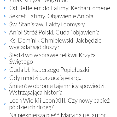
Od Betlejem do Fatimy. Kecharitomene
Sekret Fatimy. Objawienie Anioła.
Św. Stanisław. Fakty i domysły.
Anioł Stróż Polski. Cuda i objawienia
Ks. Dominik Chmielewski: Jak będzie
wyglądał sąd duszy?
Śledztwo w sprawie relikwii Krzyża
Świętego
Cuda bł. ks. Jerzego Popiełuszki
Gdy młodzi porzucają wiarę...
Śmierć w obronie tajemnicy spowiedzi.
Wstrząsająca historia
Leon Wielki i Leon XIII. Czy nowy papież
pójdzie ich drogą?
Najpiękniejsza pieśń Maryjna i jej autor