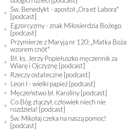
Św. Benedykt - apostoł „Ora et Labora"
[podcast]
Egzorcyzmy - znak Miłosierdzia Bożego
[podcast]
Przymierze z Maryją nr 120: „Matka Boża
wzorem cnót"
Bł. ks. Jerzy Popiełuszko męczennik za
Wiarę i Ojczyznę [podcast]
Rzeczy ostateczne [podcast]
Leon I - wielki papież [podcast]
Męczeństwo bł. Karoliny [podcast]
Co Bóg złączył, człowiek niech nie
rozdziela! [podcast]
Św. Mikołaj czeka na naszą pomoc!
[podcast]