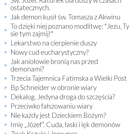
ostatecznych.
Jak demon kusił św. Tomasza z Akwinu
To dzięki niej poznano modlitwę: "Jezu, Ty
sie tym zajmij!"
Lekarstwo na cierpienie duszy
Nowy cud eucharystyczny?
Jak aniołowie bronią nas przed
demonami?
Trzecia Tajemnica Fatimska a Wielki Post
Bp Schneider w obronie wiary
Dekalog. Jedyna droga do szczęścia?
Przeciwko fałszowaniu wiary
Nie każdy jest Dzieckiem Bożym?
Imię „Józef”. Cuda, łaski i lęk demonów
Znak Krzyża i Jego moc