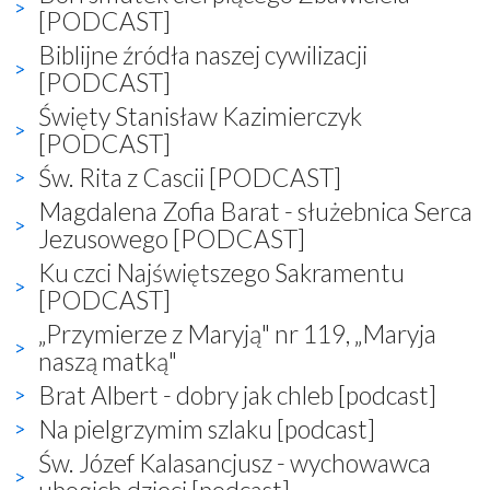
[PODCAST]
Biblijne źródła naszej cywilizacji
[PODCAST]
Święty Stanisław Kazimierczyk
[PODCAST]
Św. Rita z Cascii [PODCAST]
Magdalena Zofia Barat - służebnica Serca
Jezusowego [PODCAST]
Ku czci Najświętszego Sakramentu
[PODCAST]
„Przymierze z Maryją" nr 119, „Maryja
naszą matką"
Brat Albert - dobry jak chleb [podcast]
Na pielgrzymim szlaku [podcast]
Św. Józef Kalasancjusz - wychowawca
ubogich dzieci [podcast]