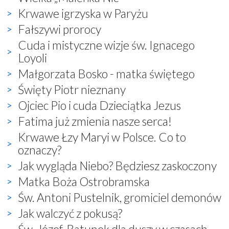
Krwawe igrzyska w Paryżu
Fałszywi prorocy
Cuda i mistyczne wizje św. Ignacego
Loyoli
Małgorzata Bosko - matka świętego
Święty Piotr nieznany
Ojciec Pio i cuda Dzieciątka Jezus
Fatima już zmienia nasze serca!
Krwawe Łzy Maryi w Polsce. Co to
oznaczy?
Jak wygląda Niebo? Będziesz zaskoczony
Matka Boża Ostrobramska
Św. Antoni Pustelnik, gromiciel demonów
Jak walczyć z pokusą?
Św. Józef. Ratunek dla duszy w czasach