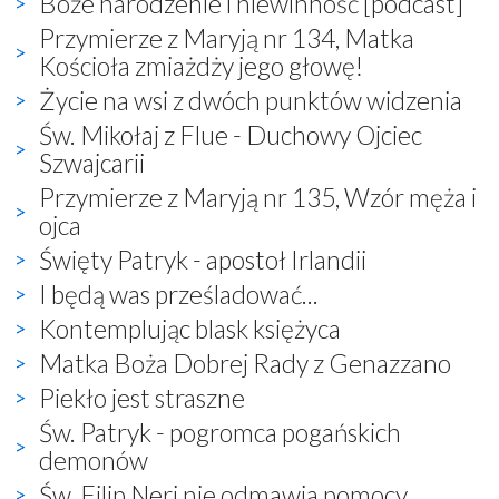
Boże narodzenie i niewinność [podcast]
Przymierze z Maryją nr 134, Matka
Kościoła zmiażdży jego głowę!
Życie na wsi z dwóch punktów widzenia
Św. Mikołaj z Flue - Duchowy Ojciec
Szwajcarii
Przymierze z Maryją nr 135, Wzór męża i
ojca
Święty Patryk - apostoł Irlandii
I będą was prześladować...
Kontemplując blask księżyca
Matka Boża Dobrej Rady z Genazzano
Piekło jest straszne
Św. Patryk - pogromca pogańskich
demonów
Św. Filip Neri nie odmawia pomocy