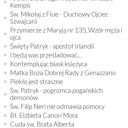
Kempis
Św. Mikołaj z Flue - Duchowy Ojciec
Szwajcarii
Przymierze z Maryją nr 135, Wzór męża i
ojca
Święty Patryk - apostoł Irlandii
I będą was prześladować...
Kontemplując blask księżyca
Matka Boża Dobrej Rady z Genazzano
Piekło jest straszne
Św. Patryk - pogromca pogańskich
demonów
Św. Filip Neri nie odmawia pomocy
Bł. Elżbieta Canori Mora
Cuda św. Brata Alberta