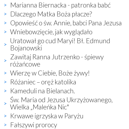
Marianna Biernacka - patronka babć
Dlaczego Matka Boża płacze?
Opowieść o św. Annie, babci Pana Jezusa
Wniebowzięcie, jak wyglądało
Uratował go cud Maryi! Bł. Edmund
Bojanowski
Zawitaj Ranna Jutrzenko - śpiewy
różańcowe
Wierzę w Ciebie, Boże żywy!
Różaniec – oręż katolika
Kameduli na Bielanach.
Św. Maria od Jezusa Ukrzyżowanego,
Wielka „Maleńka Nic"
Krwawe igrzyska w Paryżu
Fałszywi prorocy