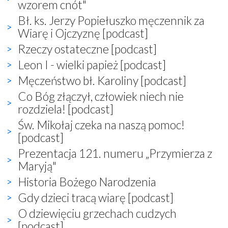
wzorem cnót"
Bł. ks. Jerzy Popiełuszko męczennik za
Wiarę i Ojczyznę [podcast]
Rzeczy ostateczne [podcast]
Leon I - wielki papież [podcast]
Męczeństwo bł. Karoliny [podcast]
Co Bóg złączył, człowiek niech nie
rozdziela! [podcast]
Św. Mikołaj czeka na naszą pomoc!
[podcast]
Prezentacja 121. numeru „Przymierza z
Maryją"
Historia Bożego Narodzenia
Gdy dzieci tracą wiarę [podcast]
O dziewięciu grzechach cudzych
[podcast]