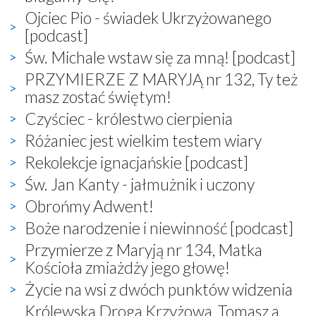
Ojciec Pio - świadek Ukrzyżowanego
[podcast]
Św. Michale wstaw się za mną! [podcast]
PRZYMIERZE Z MARYJĄ nr 132, Ty też
masz zostać świętym!
Czyściec - królestwo cierpienia
Różaniec jest wielkim testem wiary
Rekolekcje ignacjańskie [podcast]
Św. Jan Kanty - jałmużnik i uczony
Obrońmy Adwent!
Boże narodzenie i niewinność [podcast]
Przymierze z Maryją nr 134, Matka
Kościoła zmiażdży jego głowę!
Życie na wsi z dwóch punktów widzenia
Królewska Droga Krzyżowa, Tomasz a