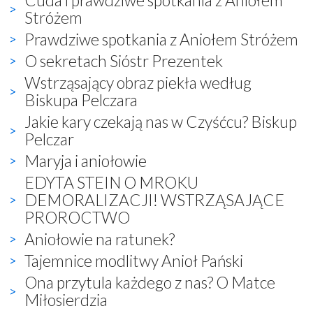
Stróżem
Prawdziwe spotkania z Aniołem Stróżem
O sekretach Sióstr Prezentek
Wstrząsający obraz piekła według
Biskupa Pelczara
Jakie kary czekają nas w Czyśćcu? Biskup
Pelczar
Maryja i aniołowie
EDYTA STEIN O MROKU
DEMORALIZACJI! WSTRZĄSAJĄCE
PROROCTWO
Aniołowie na ratunek?
Tajemnice modlitwy Anioł Pański
Ona przytula każdego z nas? O Matce
Miłosierdzia