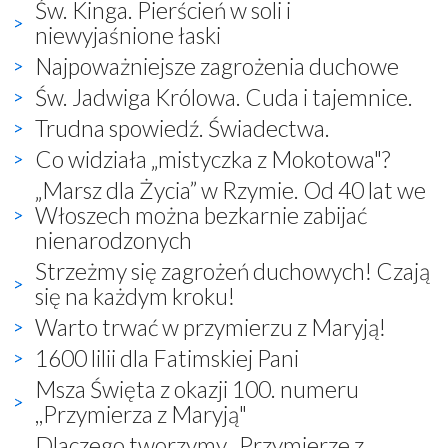
Św. Kinga. Pierścień w soli i
niewyjaśnione łaski
Najpoważniejsze zagrożenia duchowe
Św. Jadwiga Królowa. Cuda i tajemnice.
Trudna spowiedź. Świadectwa.
Co widziała „mistyczka z Mokotowa"?
„Marsz dla Życia” w Rzymie. Od 40 lat we
Włoszech można bezkarnie zabijać
nienarodzonych
Strzeżmy się zagrożeń duchowych! Czają
się na każdym kroku!
Warto trwać w przymierzu z Maryją!
1600 lilii dla Fatimskiej Pani
Msza Święta z okazji 100. numeru
,,Przymierza z Maryją"
Dlaczego tworzymy ,,Przymierze z