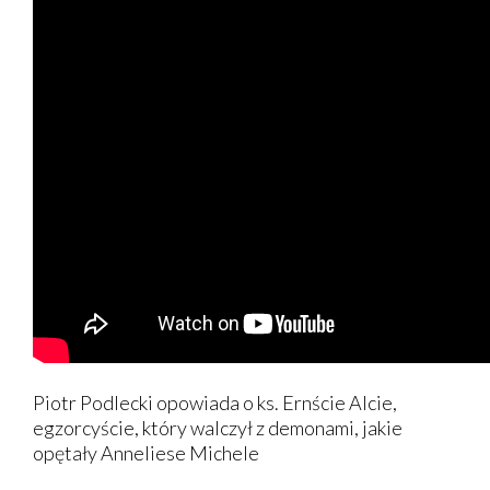
Piotr Podlecki opowiada o ks. Ernście Alcie,
egzorcyście, który walczył z demonami, jakie
opętały Anneliese Michele