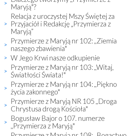
Maryją"?
Relacja z uroczystej Mszy Świętej za
Przyjaciół i Redakcję „Przymierza z
Maryją”
Przymierze z Maryją nr 102: ,,Ziemia
naszego zbawienia"
W Jego Krwi nasze odkupienie
Przymierze z Maryją nr 103: ,,Witaj,
Światłości Świata!"
Przymierze z Maryją nr 104: ,,Piękno
życia zakonnego"
Przymierze z Maryją NR 105 ,,Droga
Chrystusa drogą Kościoła"
Bogusław Bajor o 107. numerze
,,Przymierza z Maryją"
Przymierze z Maryją nr 108: ,,Bogactwo