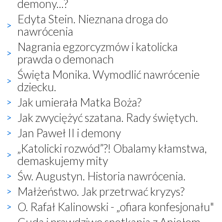
demony...?
Edyta Stein. Nieznana droga do
nawrócenia
Nagrania egzorcyzmów i katolicka
prawda o demonach
Święta Monika. Wymodlić nawrócenie
dziecku.
Jak umierała Matka Boża?
Jak zwyciężyć szatana. Rady świętych.
Jan Paweł II i demony
„Katolicki rozwód”?! Obalamy kłamstwa,
demaskujemy mity
Św. Augustyn. Historia nawrócenia.
Małżeństwo. Jak przetrwać kryzys?
O. Rafał Kalinowski - „ofiara konfesjonału"
Cuda i prawdziwe spotkania z Aniołem