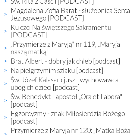
Św. Rita z Cascii [PODCAST]
Magdalena Zofia Barat - służebnica Serca
Jezusowego [PODCAST]
Ku czci Najświętszego Sakramentu
[PODCAST]
„Przymierze z Maryją" nr 119, „Maryja
naszą matką"
Brat Albert - dobry jak chleb [podcast]
Na pielgrzymim szlaku [podcast]
Św. Józef Kalasancjusz - wychowawca
ubogich dzieci [podcast]
Św. Benedykt - apostoł „Ora et Labora"
[podcast]
Egzorcyzmy - znak Miłosierdzia Bożego
[podcast]
Przymierze z Maryją nr 120: „Matka Boża