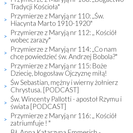
Tradycji Kościoła"
Przymierze z Maryją nr 110: ,,Św.
Hiacynta Marto 1910-1920"
Przymierze z Maryją nr 112: ,, Kościół
wobec zarazy"
Przymierze z Maryją nr 114: ,,Co nam
chce powiedzieć św. Andrzej Bobola?"
Przymierze z Maryją nr 115: Boże
Dziecię, błogosław Ojczyznę miłą!
Św Sebastian, mężny i wierny żołnierz
Chrystusa. [PODCAST]
Św. Wincenty Pallotti - apostoł Rzymu i
świata [PODCAST]
Przymierze z Maryją nr 116: ,, Kościół
zatriumfuje ! "
Bł. Anna Katarzyna Emmerich -