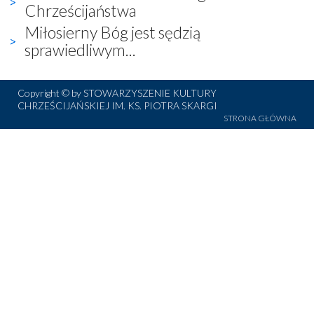
Chrześcijaństwa
Miłosierny Bóg jest sędzią
sprawiedliwym...
Copyright © by STOWARZYSZENIE KULTURY
CHRZEŚCIJAŃSKIEJ IM. KS. PIOTRA SKARGI
STRONA GŁÓWNA