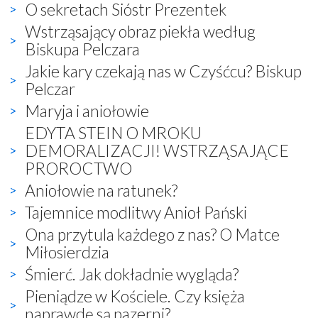
O sekretach Sióstr Prezentek
Wstrząsający obraz piekła według
Biskupa Pelczara
Jakie kary czekają nas w Czyśćcu? Biskup
Pelczar
Maryja i aniołowie
EDYTA STEIN O MROKU
DEMORALIZACJI! WSTRZĄSAJĄCE
PROROCTWO
Aniołowie na ratunek?
Tajemnice modlitwy Anioł Pański
Ona przytula każdego z nas? O Matce
Miłosierdzia
Śmierć. Jak dokładnie wygląda?
Pieniądze w Kościele. Czy księża
naprawdę są pazerni?