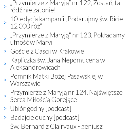
„Przymierze z Maryją” nr 122, Zostań, ta
łódź nie zatonie!
10. edycja kampanii „Podarujmy św. Ricie
12 000 róż”
„Przymierze z Maryją" nr 123, Pokładamy
ufność w Maryi
Goście z Cascii w Krakowie
Kapliczka św. Jana Nepomucena w
Aleksandrowicach
Pomnik Matki Bożej Pasawskiej w
Warszawie
Przymierze z Maryją nr 124, Najświętsze
Serca Miłością Gorejące
Ubiór godny [podcast]
Badajcie duchy [podcast]
Św. Bernard z Clairvaux - geniusz