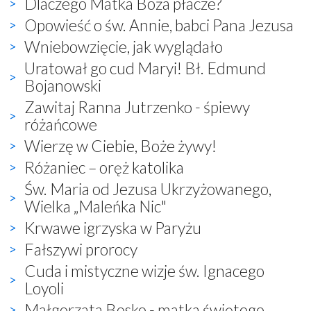
Dlaczego Matka Boża płacze?
Opowieść o św. Annie, babci Pana Jezusa
Wniebowzięcie, jak wyglądało
Uratował go cud Maryi! Bł. Edmund
Bojanowski
Zawitaj Ranna Jutrzenko - śpiewy
różańcowe
Wierzę w Ciebie, Boże żywy!
Różaniec – oręż katolika
Św. Maria od Jezusa Ukrzyżowanego,
Wielka „Maleńka Nic"
Krwawe igrzyska w Paryżu
Fałszywi prorocy
Cuda i mistyczne wizje św. Ignacego
Loyoli
Małgorzata Bosko - matka świętego