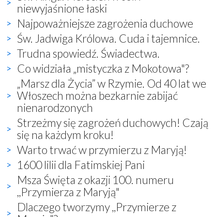
niewyjaśnione łaski
Najpoważniejsze zagrożenia duchowe
Św. Jadwiga Królowa. Cuda i tajemnice.
Trudna spowiedź. Świadectwa.
Co widziała „mistyczka z Mokotowa"?
„Marsz dla Życia” w Rzymie. Od 40 lat we
Włoszech można bezkarnie zabijać
nienarodzonych
Strzeżmy się zagrożeń duchowych! Czają
się na każdym kroku!
Warto trwać w przymierzu z Maryją!
1600 lilii dla Fatimskiej Pani
Msza Święta z okazji 100. numeru
,,Przymierza z Maryją"
Dlaczego tworzymy ,,Przymierze z