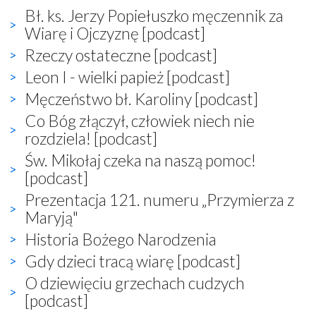
Bł. ks. Jerzy Popiełuszko męczennik za
Wiarę i Ojczyznę [podcast]
Rzeczy ostateczne [podcast]
Leon I - wielki papież [podcast]
Męczeństwo bł. Karoliny [podcast]
Co Bóg złączył, człowiek niech nie
rozdziela! [podcast]
Św. Mikołaj czeka na naszą pomoc!
[podcast]
Prezentacja 121. numeru „Przymierza z
Maryją"
Historia Bożego Narodzenia
Gdy dzieci tracą wiarę [podcast]
O dziewięciu grzechach cudzych
[podcast]