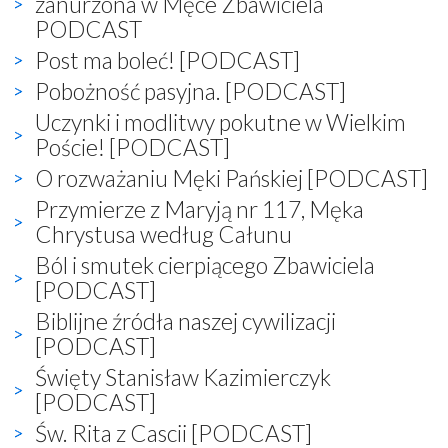
zanurzona w Męce Zbawiciela
PODCAST
Post ma boleć! [PODCAST]
Pobożność pasyjna. [PODCAST]
Uczynki i modlitwy pokutne w Wielkim
Poście! [PODCAST]
O rozważaniu Męki Pańskiej [PODCAST]
Przymierze z Maryją nr 117, Męka
Chrystusa według Całunu
Ból i smutek cierpiącego Zbawiciela
[PODCAST]
Biblijne źródła naszej cywilizacji
[PODCAST]
Święty Stanisław Kazimierczyk
[PODCAST]
Św. Rita z Cascii [PODCAST]