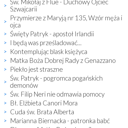
Św. Mikołaj z Flue - Duchowy Ojciec
Szwajcarii
Przymierze z Maryją nr 135, Wzór męża i
ojca
Święty Patryk - apostoł Irlandii
I będą was prześladować...
Kontemplując blask księżyca
Matka Boża Dobrej Rady z Genazzano
Piekło jest straszne
Św. Patryk - pogromca pogańskich
demonów
Św. Filip Neri nie odmawia pomocy
Bł. Elżbieta Canori Mora
Cuda św. Brata Alberta
Marianna Biernacka - patronka babć