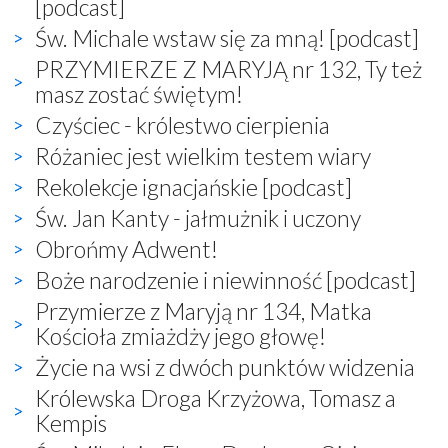
[podcast]
Św. Michale wstaw się za mną! [podcast]
PRZYMIERZE Z MARYJĄ nr 132, Ty też
masz zostać świętym!
Czyściec - królestwo cierpienia
Różaniec jest wielkim testem wiary
Rekolekcje ignacjańskie [podcast]
Św. Jan Kanty - jałmużnik i uczony
Obrońmy Adwent!
Boże narodzenie i niewinność [podcast]
Przymierze z Maryją nr 134, Matka
Kościoła zmiażdży jego głowę!
Życie na wsi z dwóch punktów widzenia
Królewska Droga Krzyżowa, Tomasz a
Kempis