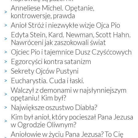
Anneliese Michel. Opętanie,
kontrowersje, prawda
Anioł Stróż i niezwykłe wizje Ojca Pio
Edyta Stein, Kard. Newman, Scott Hahn.
Nawróceni jak zaszokowali świat
Ojciec Pio i tajemnice Dusz Czyśćcowych
Egzorcyści kontra satanizm
Sekrety Ojców Pustyni
Eucharystia. Cuda i łaski.
Walczył z demonami w najsłynniejszym
opętaniu! Kim był?
Największe oszustwo Diabła?
Kim był anioł, który pocieszał Pana Jezusa
w Ogrodzie Oliwnym?
Aniołowie w życiu Pana Jezusa? To Cię