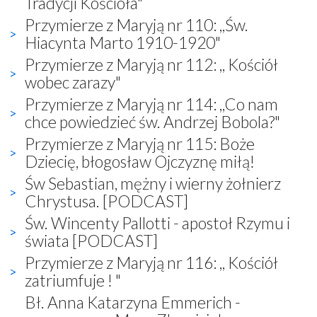
Tradycji Kościoła"
Przymierze z Maryją nr 110: ,,Św.
Hiacynta Marto 1910-1920"
Przymierze z Maryją nr 112: ,, Kościół
wobec zarazy"
Przymierze z Maryją nr 114: ,,Co nam
chce powiedzieć św. Andrzej Bobola?"
Przymierze z Maryją nr 115: Boże
Dziecię, błogosław Ojczyznę miłą!
Św Sebastian, mężny i wierny żołnierz
Chrystusa. [PODCAST]
Św. Wincenty Pallotti - apostoł Rzymu i
świata [PODCAST]
Przymierze z Maryją nr 116: ,, Kościół
zatriumfuje ! "
Bł. Anna Katarzyna Emmerich -