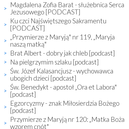
Magdalena Zofia Barat - służebnica Serca
Jezusowego [PODCAST]
Ku czci Najświętszego Sakramentu
[PODCAST]
„Przymierze z Maryją" nr 119, „Maryja
naszą matką"
Brat Albert - dobry jak chleb [podcast]
Na pielgrzymim szlaku [podcast]
Św. Józef Kalasancjusz - wychowawca
ubogich dzieci [podcast]
Św. Benedykt - apostoł „Ora et Labora"
[podcast]
Egzorcyzmy - znak Miłosierdzia Bożego
[podcast]
Przymierze z Maryją nr 120: „Matka Boża
wzorem cnót"