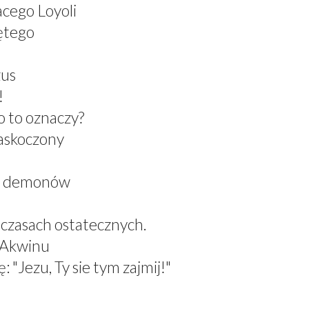
acego Loyoli
ętego
zus
!
 to oznaczy?
zaskoczony
el demonów
 czasach ostatecznych.
z Akwinu
 "Jezu, Ty sie tym zajmij!"