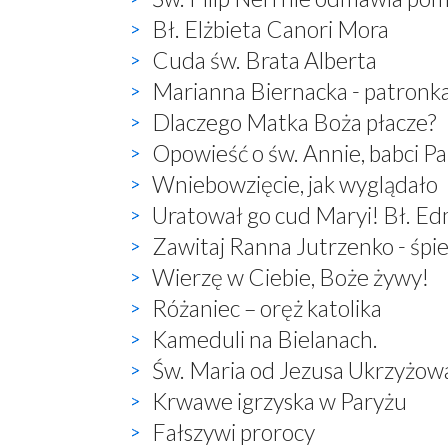
Bł. Elżbieta Canori Mora
Cuda św. Brata Alberta
Marianna Biernacka - patronk
Dlaczego Matka Boża płacze?
Opowieść o św. Annie, babci P
Wniebowzięcie, jak wyglądało
Uratował go cud Maryi! Bł. E
Zawitaj Ranna Jutrzenko - śp
Wierzę w Ciebie, Boże żywy!
Różaniec – oręż katolika
Kameduli na Bielanach.
Św. Maria od Jezusa Ukrzyżow
Krwawe igrzyska w Paryżu
Fałszywi prorocy