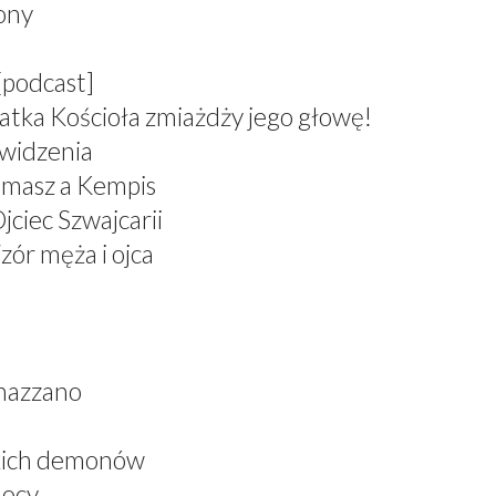
zony
[podcast]
atka Kościoła zmiażdży jego głowę!
 widzenia
omasz a Kempis
jciec Szwajcarii
zór męża i ojca
nazzano
skich demonów
mocy