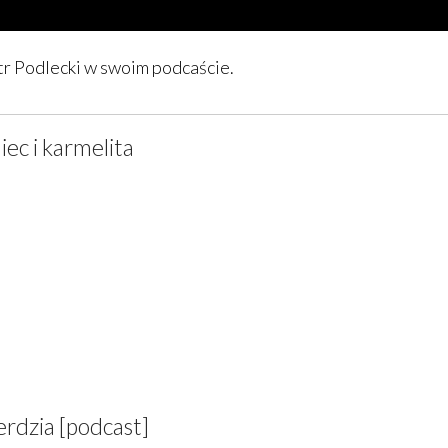
tr Podlecki w swoim podcaście.
iec i karmelita
erdzia [podcast]