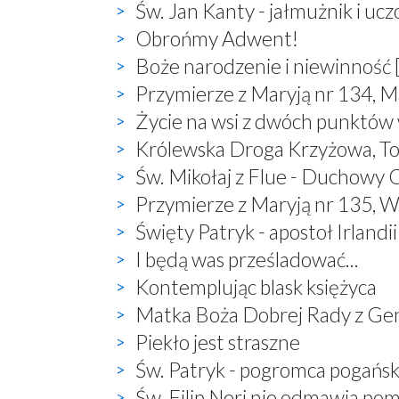
Św. Jan Kanty - jałmużnik i uc
Obrońmy Adwent!
Boże narodzenie i niewinność 
Przymierze z Maryją nr 134, M
Życie na wsi z dwóch punktów
Królewska Droga Krzyżowa, T
Św. Mikołaj z Flue - Duchowy O
Przymierze z Maryją nr 135, W
Święty Patryk - apostoł Irlandii
I będą was prześladować...
Kontemplując blask księżyca
Matka Boża Dobrej Rady z Ge
Piekło jest straszne
Św. Patryk - pogromca pogań
Św. Filip Neri nie odmawia po