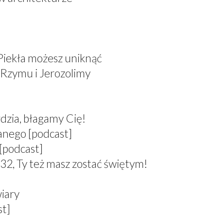
 Piekła możesz uniknąć
 Rzymu i Jerozolimy
dzia, błagamy Cię!
anego [podcast]
[podcast]
 Ty też masz zostać świętym!
wiary
st]