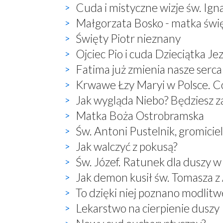
Cuda i mistyczne wizje św. Ign
Małgorzata Bosko - matka świ
Święty Piotr nieznany
Ojciec Pio i cuda Dzieciątka Je
Fatima już zmienia nasze serca
Krwawe Łzy Maryi w Polsce. Co
Jak wygląda Niebo? Będziesz 
Matka Boża Ostrobramska
Św. Antoni Pustelnik, gromici
Jak walczyć z pokusą?
Św. Józef. Ratunek dla duszy w
Jak demon kusił św. Tomasza 
To dzięki niej poznano modlitwę:
Lekarstwo na cierpienie duszy