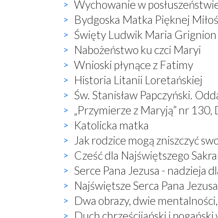
Wychowanie w posłuszeństwi
Bydgoska Matka Pięknej Miłoś
Święty Ludwik Maria Grignion
Nabożeństwo ku czci Maryi
Wnioski płynące z Fatimy
Historia Litanii Loretańskiej
Św. Stanisław Papczyński. Odd
„Przymierze z Maryją” nr 130, 
Katolicka matka
Jak rodzice mogą zniszczyć sw
Cześć dla Najświętszego Sak
Serce Pana Jezusa - nadzieja dl
Najświętsze Serca Pana Jezusa 
Dwa obrazy, dwie mentalności
Duch chrześcijański i pogański