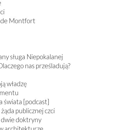
e
ci
 de Montfort
any sługa Niepokalanej
Dlaczego nas prześladują?
oją władzę
ramentu
a świata [podcast]
żąda publicznej czci
, dwie doktryny
 w architekturze