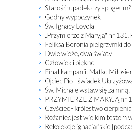
Starość: upadek czy apogeum?
Godny wypoczynek
Św. Ignacy Loyola
„Przymierze z Maryją" nr 131,
Feliksa Boronia pielgrzymki do
Dwie wieże, dwa światy
Człowiek i piękno
Finał kampanii: Matko Miłosier
Ojciec Pio - świadek Ukrzyżow
Św. Michale wstaw się za mną! 
PRZYMIERZE Z MARYJĄ nr 132,
Czyściec - królestwo cierpienia
Różaniec jest wielkim testem 
Rekolekcje ignacjańskie [podca