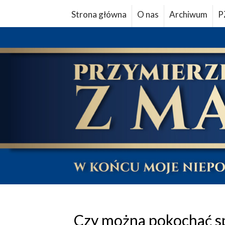
Strona główna
O nas
Archiwum
P
Czy można pokochać s