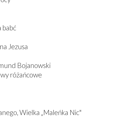
a babć
ana Jezusa
dmund Bojanowski
iewy różańcowe
anego, Wielka „Maleńka Nic"