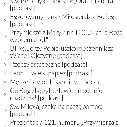
Św. Benedykt - apostoł „Ora et Labora"
[podcast]
Egzorcyzmy - znak Miłosierdzia Bożego
[podcast]
Przymierze z Maryją nr 120: „Matka Boża
wzorem cnót"
Bł. ks. Jerzy Popiełuszko męczennik za
Wiarę i Ojczyznę [podcast]
Rzeczy ostateczne [podcast]
Leon I - wielki papież [podcast]
Męczeństwo bł. Karoliny [podcast]
Co Bóg złączył, człowiek niech nie
rozdziela! [podcast]
Św. Mikołaj czeka na naszą pomoc!
[podcast]
Prezentacja 121. numeru „Przymierza z