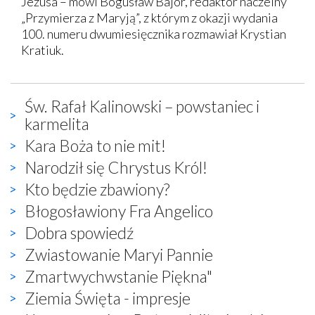
Jezusa – mówi Bogusław Bajor, redaktor naczelny
„Przymierza z Maryją”, z którym z okazji wydania
100. numeru dwumiesięcznika rozmawiał Krystian
Kratiuk.
Św. Rafał Kalinowski – powstaniec i
karmelita
Kara Boża to nie mit!
Narodził się Chrystus Król!
Kto będzie zbawiony?
Błogosławiony Fra Angelico
Dobra spowiedź
Zwiastowanie Maryi Pannie
Zmartwychwstanie Piękna"
Ziemia Święta - impresje