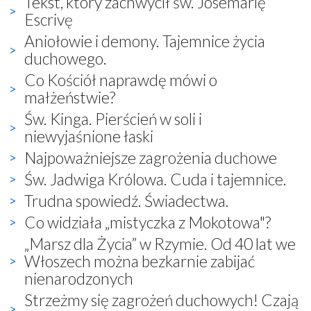
Tekst, który zachwycił św. Josemarię
Escrivę
Aniołowie i demony. Tajemnice życia
duchowego.
Co Kościół naprawdę mówi o
małżeństwie?
Św. Kinga. Pierścień w soli i
niewyjaśnione łaski
Najpoważniejsze zagrożenia duchowe
Św. Jadwiga Królowa. Cuda i tajemnice.
Trudna spowiedź. Świadectwa.
Co widziała „mistyczka z Mokotowa"?
„Marsz dla Życia” w Rzymie. Od 40 lat we
Włoszech można bezkarnie zabijać
nienarodzonych
Strzeżmy się zagrożeń duchowych! Czają