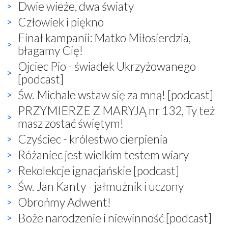
Dwie wieże, dwa światy
Człowiek i piękno
Finał kampanii: Matko Miłosierdzia,
błagamy Cię!
Ojciec Pio - świadek Ukrzyżowanego
[podcast]
Św. Michale wstaw się za mną! [podcast]
PRZYMIERZE Z MARYJĄ nr 132, Ty też
masz zostać świętym!
Czyściec - królestwo cierpienia
Różaniec jest wielkim testem wiary
Rekolekcje ignacjańskie [podcast]
Św. Jan Kanty - jałmużnik i uczony
Obrońmy Adwent!
Boże narodzenie i niewinność [podcast]