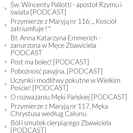
Św. Wincenty Pallotti - apostoł Rzymu i
świata [PODCAST]
Przymierze z Maryją nr 116: ,, Kościół
zatriumfuje ! "
Bł. Anna Katarzyna Emmerich -
zanurzona w Męce Zbawiciela
PODCAST
Post ma boleć! [PODCAST]
Pobożność pasyjna. [PODCAST]
Uczynki i modlitwy pokutne w Wielkim
Poście! [PODCAST]
O rozważaniu Męki Pańskiej [PODCAST]
Przymierze z Maryją nr 117, Męka
Chrystusa według Całunu
Ból i smutek cierpiącego Zbawiciela
[PODCAST]