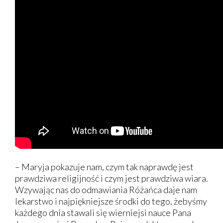
– Maryja pokazuje nam, czym tak naprawdę jest
prawdziwa religijność i czym jest prawdziwa wiara.
Wzywając nas do odmawiania Różańca daje nam
lekarstwo i najpiękniejsze środki do tego, żebyśmy
każdego dnia stawali się wierniejsi nauce Pana