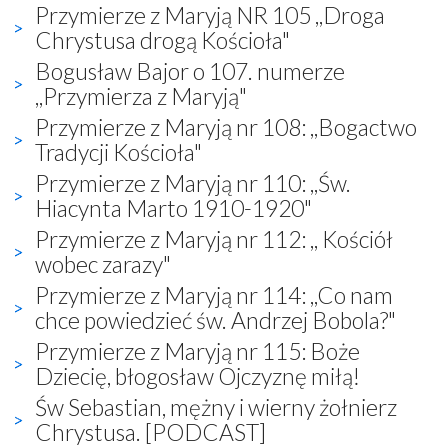
Przymierze z Maryją NR 105 ,,Droga
Chrystusa drogą Kościoła"
Bogusław Bajor o 107. numerze
,,Przymierza z Maryją"
Przymierze z Maryją nr 108: ,,Bogactwo
Tradycji Kościoła"
Przymierze z Maryją nr 110: ,,Św.
Hiacynta Marto 1910-1920"
Przymierze z Maryją nr 112: ,, Kościół
wobec zarazy"
Przymierze z Maryją nr 114: ,,Co nam
chce powiedzieć św. Andrzej Bobola?"
Przymierze z Maryją nr 115: Boże
Dziecię, błogosław Ojczyznę miłą!
Św Sebastian, mężny i wierny żołnierz
Chrystusa. [PODCAST]