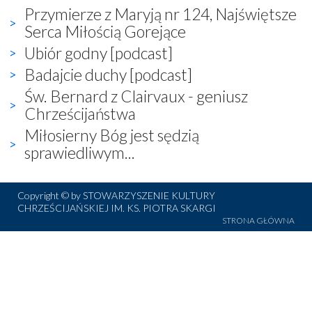
Przymierze z Maryją nr 124, Najświętsze
Serca Miłością Gorejące
Ubiór godny [podcast]
Badajcie duchy [podcast]
Św. Bernard z Clairvaux - geniusz
Chrześcijaństwa
Miłosierny Bóg jest sędzią
sprawiedliwym...
Copyright © by STOWARZYSZENIE KULTURY
CHRZEŚCIJAŃSKIEJ IM. KS. PIOTRA SKARGI
STRONA GŁÓWNA