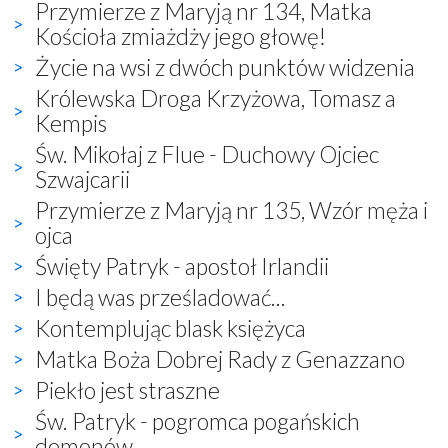
Przymierze z Maryją nr 134, Matka
Kościoła zmiażdży jego głowę!
Życie na wsi z dwóch punktów widzenia
Królewska Droga Krzyżowa, Tomasz a
Kempis
Św. Mikołaj z Flue - Duchowy Ojciec
Szwajcarii
Przymierze z Maryją nr 135, Wzór męża i
ojca
Święty Patryk - apostoł Irlandii
I będą was prześladować...
Kontemplując blask księżyca
Matka Boża Dobrej Rady z Genazzano
Piekło jest straszne
Św. Patryk - pogromca pogańskich
demonów