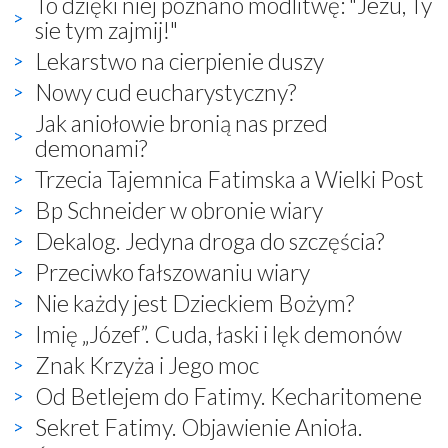
To dzięki niej poznano modlitwę: "Jezu, Ty
sie tym zajmij!"
Lekarstwo na cierpienie duszy
Nowy cud eucharystyczny?
Jak aniołowie bronią nas przed
demonami?
Trzecia Tajemnica Fatimska a Wielki Post
Bp Schneider w obronie wiary
Dekalog. Jedyna droga do szczęścia?
Przeciwko fałszowaniu wiary
Nie każdy jest Dzieckiem Bożym?
Imię „Józef”. Cuda, łaski i lęk demonów
Znak Krzyża i Jego moc
Od Betlejem do Fatimy. Kecharitomene
Sekret Fatimy. Objawienie Anioła.