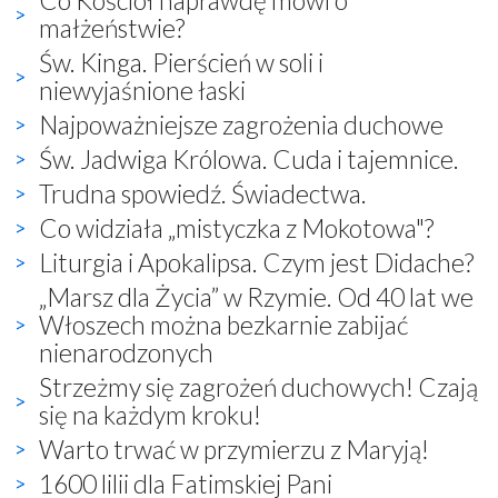
małżeństwie?
Św. Kinga. Pierścień w soli i
niewyjaśnione łaski
Najpoważniejsze zagrożenia duchowe
Św. Jadwiga Królowa. Cuda i tajemnice.
Trudna spowiedź. Świadectwa.
Co widziała „mistyczka z Mokotowa"?
Liturgia i Apokalipsa. Czym jest Didache?
„Marsz dla Życia” w Rzymie. Od 40 lat we
Włoszech można bezkarnie zabijać
nienarodzonych
Strzeżmy się zagrożeń duchowych! Czają
się na każdym kroku!
Warto trwać w przymierzu z Maryją!
1600 lilii dla Fatimskiej Pani