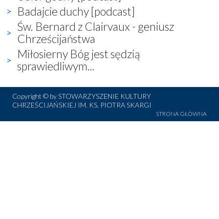
Badajcie duchy [podcast]
Św. Bernard z Clairvaux - geniusz
Chrześcijaństwa
Miłosierny Bóg jest sędzią
sprawiedliwym...
Copyright © by STOWARZYSZENIE KULTURY
CHRZEŚCIJAŃSKIEJ IM. KS. PIOTRA SKARGI
STRONA GŁÓWNA