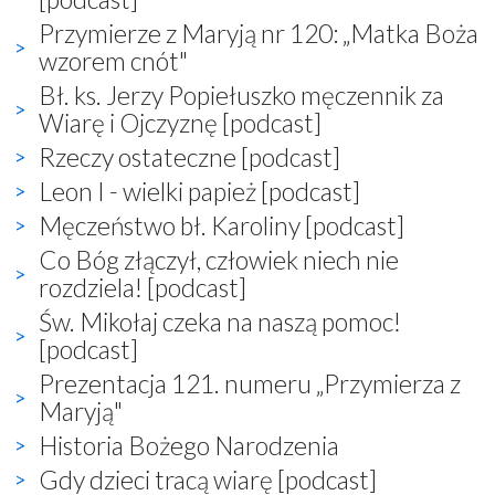
Przymierze z Maryją nr 120: „Matka Boża
wzorem cnót"
Bł. ks. Jerzy Popiełuszko męczennik za
Wiarę i Ojczyznę [podcast]
Rzeczy ostateczne [podcast]
Leon I - wielki papież [podcast]
Męczeństwo bł. Karoliny [podcast]
Co Bóg złączył, człowiek niech nie
rozdziela! [podcast]
Św. Mikołaj czeka na naszą pomoc!
[podcast]
Prezentacja 121. numeru „Przymierza z
Maryją"
Historia Bożego Narodzenia
Gdy dzieci tracą wiarę [podcast]