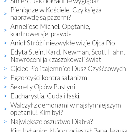
Śmierć. Jak dokładnie wygląda?
Pieniądze w Kościele. Czy księża
naprawdę są pazerni?
Anneliese Michel. Opętanie,
kontrowersje, prawda
Anioł Stróż i niezwykłe wizje Ojca Pio
Edyta Stein, Kard. Newman, Scott Hahn.
Nawróceni jak zaszokowali świat
Ojciec Pio i tajemnice Dusz Czyśćcowych
Egzorcyści kontra satanizm
Sekrety Ojców Pustyni
Eucharystia. Cuda i łaski.
Walczył z demonami w najsłynniejszym
opętaniu! Kim był?
Największe oszustwo Diabła?
Kim był anioł, który pocieszał Pana Jezusa