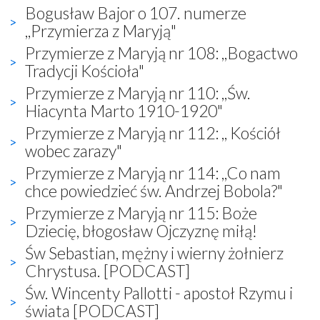
Bogusław Bajor o 107. numerze
,,Przymierza z Maryją"
Przymierze z Maryją nr 108: ,,Bogactwo
Tradycji Kościoła"
Przymierze z Maryją nr 110: ,,Św.
Hiacynta Marto 1910-1920"
Przymierze z Maryją nr 112: ,, Kościół
wobec zarazy"
Przymierze z Maryją nr 114: ,,Co nam
chce powiedzieć św. Andrzej Bobola?"
Przymierze z Maryją nr 115: Boże
Dziecię, błogosław Ojczyznę miłą!
Św Sebastian, mężny i wierny żołnierz
Chrystusa. [PODCAST]
Św. Wincenty Pallotti - apostoł Rzymu i
świata [PODCAST]