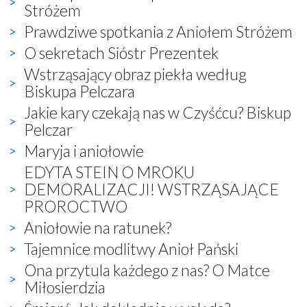
Stróżem
Prawdziwe spotkania z Aniołem Stróżem
O sekretach Sióstr Prezentek
Wstrząsający obraz piekła według
Biskupa Pelczara
Jakie kary czekają nas w Czyśćcu? Biskup
Pelczar
Maryja i aniołowie
EDYTA STEIN O MROKU
DEMORALIZACJI! WSTRZĄSAJĄCE
PROROCTWO
Aniołowie na ratunek?
Tajemnice modlitwy Anioł Pański
Ona przytula każdego z nas? O Matce
Miłosierdzia