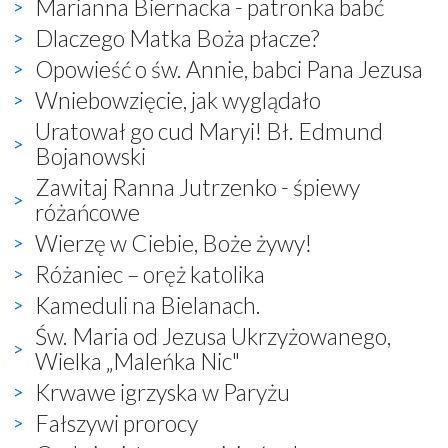
Marianna Biernacka - patronka babć
Dlaczego Matka Boża płacze?
Opowieść o św. Annie, babci Pana Jezusa
Wniebowzięcie, jak wyglądało
Uratował go cud Maryi! Bł. Edmund
Bojanowski
Zawitaj Ranna Jutrzenko - śpiewy
różańcowe
Wierzę w Ciebie, Boże żywy!
Różaniec – oręż katolika
Kameduli na Bielanach.
Św. Maria od Jezusa Ukrzyżowanego,
Wielka „Maleńka Nic"
Krwawe igrzyska w Paryżu
Fałszywi prorocy