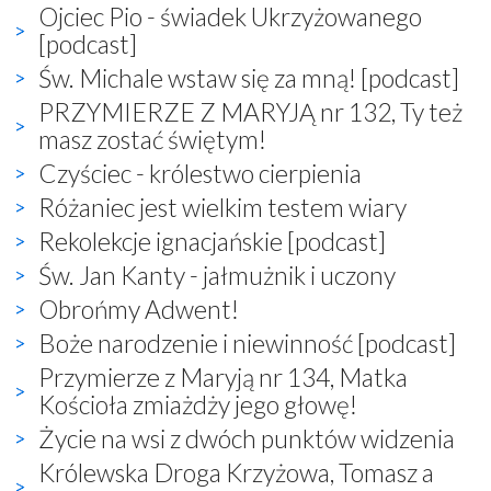
Ojciec Pio - świadek Ukrzyżowanego
[podcast]
Św. Michale wstaw się za mną! [podcast]
PRZYMIERZE Z MARYJĄ nr 132, Ty też
masz zostać świętym!
Czyściec - królestwo cierpienia
Różaniec jest wielkim testem wiary
Rekolekcje ignacjańskie [podcast]
Św. Jan Kanty - jałmużnik i uczony
Obrońmy Adwent!
Boże narodzenie i niewinność [podcast]
Przymierze z Maryją nr 134, Matka
Kościoła zmiażdży jego głowę!
Życie na wsi z dwóch punktów widzenia
Królewska Droga Krzyżowa, Tomasz a