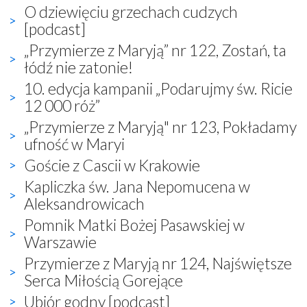
O dziewięciu grzechach cudzych
[podcast]
„Przymierze z Maryją” nr 122, Zostań, ta
łódź nie zatonie!
10. edycja kampanii „Podarujmy św. Ricie
12 000 róż”
„Przymierze z Maryją" nr 123, Pokładamy
ufność w Maryi
Goście z Cascii w Krakowie
Kapliczka św. Jana Nepomucena w
Aleksandrowicach
Pomnik Matki Bożej Pasawskiej w
Warszawie
Przymierze z Maryją nr 124, Najświętsze
Serca Miłością Gorejące
Ubiór godny [podcast]