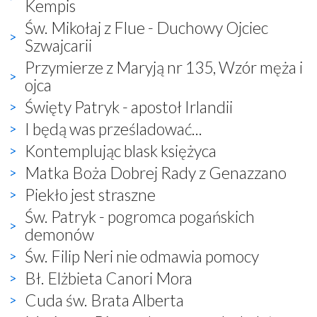
Kempis
Św. Mikołaj z Flue - Duchowy Ojciec
Szwajcarii
Przymierze z Maryją nr 135, Wzór męża i
ojca
Święty Patryk - apostoł Irlandii
I będą was prześladować...
Kontemplując blask księżyca
Matka Boża Dobrej Rady z Genazzano
Piekło jest straszne
Św. Patryk - pogromca pogańskich
demonów
Św. Filip Neri nie odmawia pomocy
Bł. Elżbieta Canori Mora
Cuda św. Brata Alberta