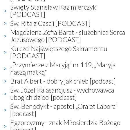
Święty Stanisław Kazimierczyk
[PODCAST]
Św. Rita z Cascii [PODCAST]
Magdalena Zofia Barat - służebnica Serca
Jezusowego [PODCAST]
Ku czci Najświętszego Sakramentu
[PODCAST]
„Przymierze z Maryją" nr 119, „Maryja
naszą matką"
Brat Albert - dobry jak chleb [podcast]
Św. Józef Kalasancjusz - wychowawca
ubogich dzieci [podcast]
Św. Benedykt - apostoł „Ora et Labora"
[podcast]
Egzorcyzmy - znak Miłosierdzia Bożego
[podcast]