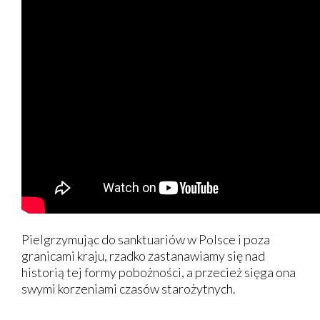
Pielgrzymując do sanktuariów w Polsce i poza
granicami kraju, rzadko zastanawiamy się nad
historią tej formy pobożności, a przecież sięga ona
swymi korzeniami czasów starożytnych.