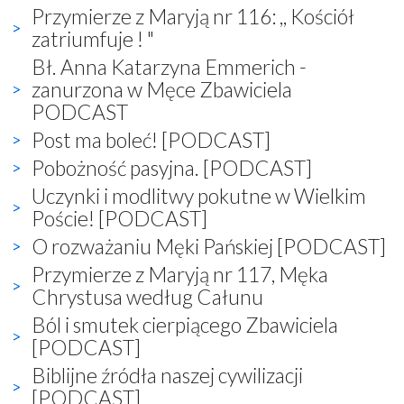
Przymierze z Maryją nr 116: ,, Kościół
zatriumfuje ! "
Bł. Anna Katarzyna Emmerich -
zanurzona w Męce Zbawiciela
PODCAST
Post ma boleć! [PODCAST]
Pobożność pasyjna. [PODCAST]
Uczynki i modlitwy pokutne w Wielkim
Poście! [PODCAST]
O rozważaniu Męki Pańskiej [PODCAST]
Przymierze z Maryją nr 117, Męka
Chrystusa według Całunu
Ból i smutek cierpiącego Zbawiciela
[PODCAST]
Biblijne źródła naszej cywilizacji
[PODCAST]