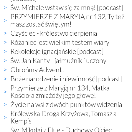
Św. Michale wstaw się za mną! [podcast]
PRZYMIERZE Z MARYJĄ nr 132, Ty też
masz zostać świętym!
Czyściec - królestwo cierpienia
Różaniec jest wielkim testem wiary
Rekolekcje ignacjańskie [podcast]
Św. Jan Kanty - jałmużnik i uczony
Obrońmy Adwent!
Boże narodzenie i niewinność [podcast]
Przymierze z Maryją nr 134, Matka
Kościoła zmiażdży jego głowę!
Życie na wsi z dwóch punktów widzenia
Królewska Droga Krzyżowa, Tomasz a
Kempis
Św. Mikołaj z Flue - Duchowy Ojciec