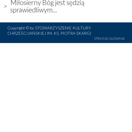
Miłosierny Bóg jest sędzią
sprawiedliwym...
Copyright © by STOWARZYSZENIE KULTURY
CHRZEŚCIJAŃSKIEJ IM. KS. PIOTRA SKARGI
STRONA GŁÓWNA