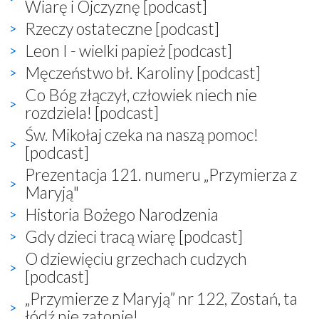
Wiarę i Ojczyznę [podcast]
Rzeczy ostateczne [podcast]
Leon I - wielki papież [podcast]
Męczeństwo bł. Karoliny [podcast]
Co Bóg złączył, człowiek niech nie
rozdziela! [podcast]
Św. Mikołaj czeka na naszą pomoc!
[podcast]
Prezentacja 121. numeru „Przymierza z
Maryją"
Historia Bożego Narodzenia
Gdy dzieci tracą wiarę [podcast]
O dziewięciu grzechach cudzych
[podcast]
„Przymierze z Maryją” nr 122, Zostań, ta
łódź nie zatonie!