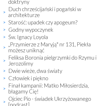
doktryny
Duch chrześcijański i pogański w
architekturze
Starość: upadek czy apogeum?
Godny wypoczynek
Św. Ignacy Loyola
„Przymierze z Maryją" nr 131, Piekła
możesz uniknąć
Feliksa Boronia pielgrzymki do Rzymu i
Jerozolimy
Dwie wieże, dwa światy
Człowiek i piękno
Finał kampanii: Matko Miłosierdzia,
błagamy Cię!
Ojciec Pio - świadek Ukrzyżowanego
[podcast]