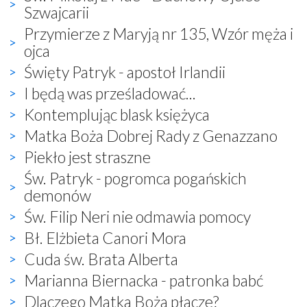
Szwajcarii
Przymierze z Maryją nr 135, Wzór męża i
ojca
Święty Patryk - apostoł Irlandii
I będą was prześladować...
Kontemplując blask księżyca
Matka Boża Dobrej Rady z Genazzano
Piekło jest straszne
Św. Patryk - pogromca pogańskich
demonów
Św. Filip Neri nie odmawia pomocy
Bł. Elżbieta Canori Mora
Cuda św. Brata Alberta
Marianna Biernacka - patronka babć
Dlaczego Matka Boża płacze?