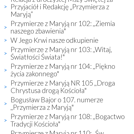
Przyjaciół i Redakcję „Przymierza z
Maryją”
Przymierze z Maryją nr 102: ,,Ziemia
naszego zbawienia"
W Jego Krwi nasze odkupienie
Przymierze z Maryją nr 103: ,,Witaj,
Światłości Świata!"
Przymierze z Maryją nr 104: ,,Piękno
życia zakonnego"
Przymierze z Maryją NR 105 ,,Droga
Chrystusa drogą Kościoła"
Bogusław Bajor o 107. numerze
,,Przymierza z Maryją"
Przymierze z Maryją nr 108: ,,Bogactwo
Tradycji Kościoła"
Przymierze z Maryją nr 110: ,,Św.