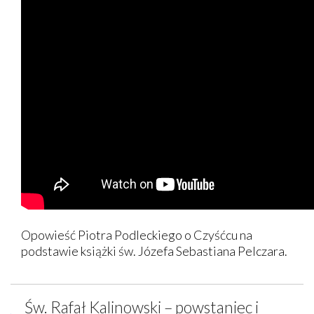
Opowieść Piotra Podleckiego o Czyśćcu na
podstawie książki św. Józefa Sebastiana Pelczara.
Św. Rafał Kalinowski – powstaniec i