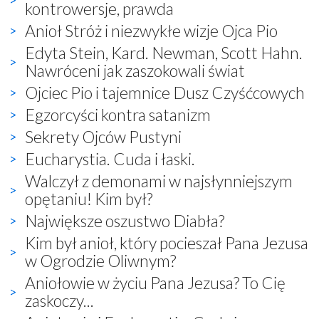
kontrowersje, prawda
Anioł Stróż i niezwykłe wizje Ojca Pio
Edyta Stein, Kard. Newman, Scott Hahn.
Nawróceni jak zaszokowali świat
Ojciec Pio i tajemnice Dusz Czyśćcowych
Egzorcyści kontra satanizm
Sekrety Ojców Pustyni
Eucharystia. Cuda i łaski.
Walczył z demonami w najsłynniejszym
opętaniu! Kim był?
Największe oszustwo Diabła?
Kim był anioł, który pocieszał Pana Jezusa
w Ogrodzie Oliwnym?
Aniołowie w życiu Pana Jezusa? To Cię
zaskoczy...