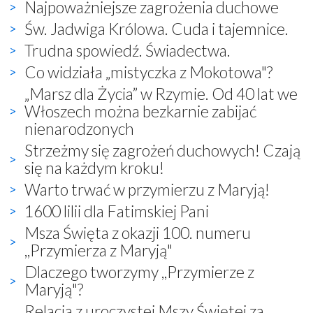
Najpoważniejsze zagrożenia duchowe
Św. Jadwiga Królowa. Cuda i tajemnice.
Trudna spowiedź. Świadectwa.
Co widziała „mistyczka z Mokotowa"?
„Marsz dla Życia” w Rzymie. Od 40 lat we
Włoszech można bezkarnie zabijać
nienarodzonych
Strzeżmy się zagrożeń duchowych! Czają
się na każdym kroku!
Warto trwać w przymierzu z Maryją!
1600 lilii dla Fatimskiej Pani
Msza Święta z okazji 100. numeru
,,Przymierza z Maryją"
Dlaczego tworzymy ,,Przymierze z
Maryją"?
Relacja z uroczystej Mszy Świętej za