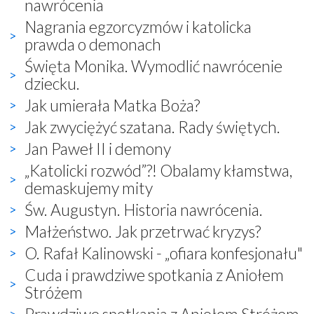
nawrócenia
Nagrania egzorcyzmów i katolicka
prawda o demonach
Święta Monika. Wymodlić nawrócenie
dziecku.
Jak umierała Matka Boża?
Jak zwyciężyć szatana. Rady świętych.
Jan Paweł II i demony
„Katolicki rozwód”?! Obalamy kłamstwa,
demaskujemy mity
Św. Augustyn. Historia nawrócenia.
Małżeństwo. Jak przetrwać kryzys?
O. Rafał Kalinowski - „ofiara konfesjonału"
Cuda i prawdziwe spotkania z Aniołem
Stróżem
Prawdziwe spotkania z Aniołem Stróżem