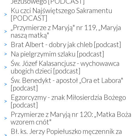
Jezusowego [PODCAST]
Ku czci Najświętszego Sakramentu
[PODCAST]
„Przymierze z Maryją" nr 119, „Maryja
naszą matką"
Brat Albert - dobry jak chleb [podcast]
Na pielgrzymim szlaku [podcast]
Św. Józef Kalasancjusz - wychowawca
ubogich dzieci [podcast]
Św. Benedykt - apostoł „Ora et Labora"
[podcast]
Egzorcyzmy - znak Miłosierdzia Bożego
[podcast]
Przymierze z Maryją nr 120: „Matka Boża
wzorem cnót"
Bł. ks. Jerzy Popiełuszko męczennik za