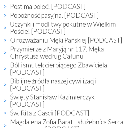
Post ma boleć! [PODCAST]
Pobożność pasyjna. [PODCAST]
Uczynki i modlitwy pokutne w Wielkim
Poście! [PODCAST]
O rozważaniu Męki Pańskiej [PODCAST]
Przymierze z Maryją nr 117, Męka
Chrystusa według Całunu
Ból i smutek cierpiącego Zbawiciela
[PODCAST]
Biblijne źródła naszej cywilizacji
[PODCAST]
Święty Stanisław Kazimierczyk
[PODCAST]
Św. Rita z Cascii [PODCAST]
Magdalena Zofia Barat - służebnica Serca