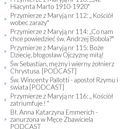
Hiacynta Marto 1910-1920"
Przymierze z Maryją nr 112: ,, Kościół
wobec zarazy"
Przymierze z Maryją nr 114: ,,Co nam
chce powiedzieć św. Andrzej Bobola?"
Przymierze z Maryją nr 115: Boże
Dziecię, błogosław Ojczyznę miłą!
Św Sebastian, mężny i wierny żołnierz
Chrystusa. [PODCAST]
Św. Wincenty Pallotti - apostoł Rzymu i
świata [PODCAST]
Przymierze z Maryją nr 116: ,, Kościół
zatriumfuje ! "
Bł. Anna Katarzyna Emmerich -
zanurzona w Męce Zbawiciela
PODCAST