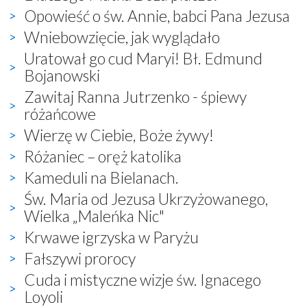
Opowieść o św. Annie, babci Pana Jezusa
Wniebowzięcie, jak wyglądało
Uratował go cud Maryi! Bł. Edmund
Bojanowski
Zawitaj Ranna Jutrzenko - śpiewy
różańcowe
Wierzę w Ciebie, Boże żywy!
Różaniec – oręż katolika
Kameduli na Bielanach.
Św. Maria od Jezusa Ukrzyżowanego,
Wielka „Maleńka Nic"
Krwawe igrzyska w Paryżu
Fałszywi prorocy
Cuda i mistyczne wizje św. Ignacego
Loyoli