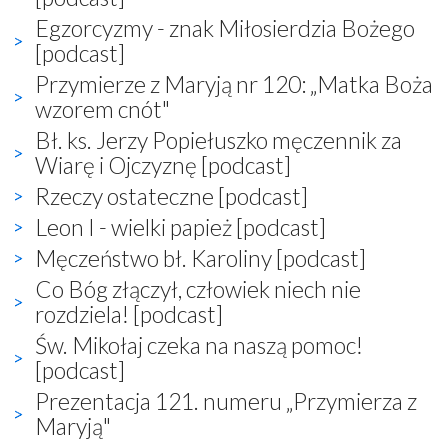
Egzorcyzmy - znak Miłosierdzia Bożego
[podcast]
Przymierze z Maryją nr 120: „Matka Boża
wzorem cnót"
Bł. ks. Jerzy Popiełuszko męczennik za
Wiarę i Ojczyznę [podcast]
Rzeczy ostateczne [podcast]
Leon I - wielki papież [podcast]
Męczeństwo bł. Karoliny [podcast]
Co Bóg złączył, człowiek niech nie
rozdziela! [podcast]
Św. Mikołaj czeka na naszą pomoc!
[podcast]
Prezentacja 121. numeru „Przymierza z
Maryją"