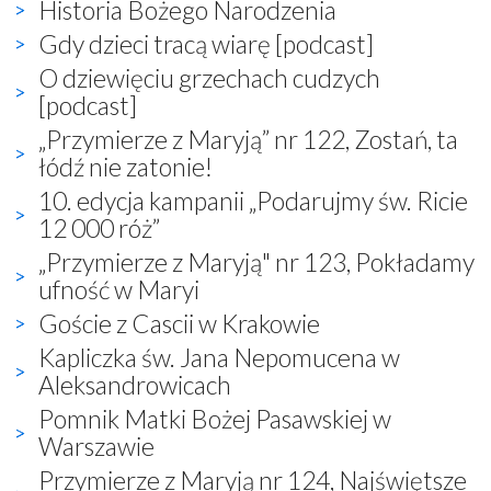
Historia Bożego Narodzenia
Gdy dzieci tracą wiarę [podcast]
O dziewięciu grzechach cudzych
[podcast]
„Przymierze z Maryją” nr 122, Zostań, ta
łódź nie zatonie!
10. edycja kampanii „Podarujmy św. Ricie
12 000 róż”
„Przymierze z Maryją" nr 123, Pokładamy
ufność w Maryi
Goście z Cascii w Krakowie
Kapliczka św. Jana Nepomucena w
Aleksandrowicach
Pomnik Matki Bożej Pasawskiej w
Warszawie
Przymierze z Maryją nr 124, Najświętsze