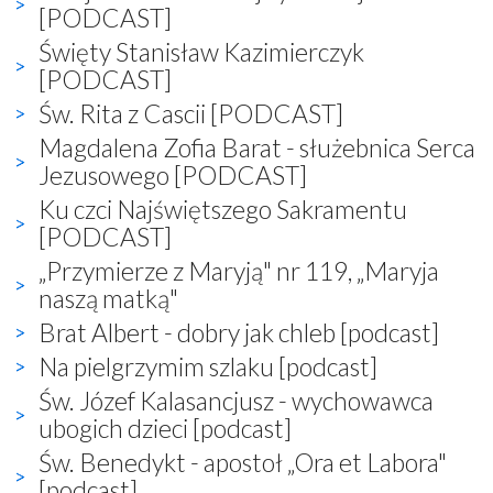
[PODCAST]
Święty Stanisław Kazimierczyk
[PODCAST]
Św. Rita z Cascii [PODCAST]
Magdalena Zofia Barat - służebnica Serca
Jezusowego [PODCAST]
Ku czci Najświętszego Sakramentu
[PODCAST]
„Przymierze z Maryją" nr 119, „Maryja
naszą matką"
Brat Albert - dobry jak chleb [podcast]
Na pielgrzymim szlaku [podcast]
Św. Józef Kalasancjusz - wychowawca
ubogich dzieci [podcast]
Św. Benedykt - apostoł „Ora et Labora"
[podcast]