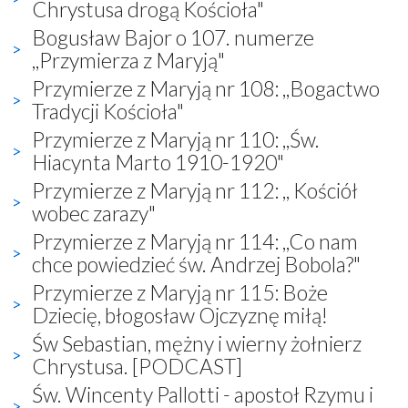
Chrystusa drogą Kościoła"
Bogusław Bajor o 107. numerze
,,Przymierza z Maryją"
Przymierze z Maryją nr 108: ,,Bogactwo
Tradycji Kościoła"
Przymierze z Maryją nr 110: ,,Św.
Hiacynta Marto 1910-1920"
Przymierze z Maryją nr 112: ,, Kościół
wobec zarazy"
Przymierze z Maryją nr 114: ,,Co nam
chce powiedzieć św. Andrzej Bobola?"
Przymierze z Maryją nr 115: Boże
Dziecię, błogosław Ojczyznę miłą!
Św Sebastian, mężny i wierny żołnierz
Chrystusa. [PODCAST]
Św. Wincenty Pallotti - apostoł Rzymu i