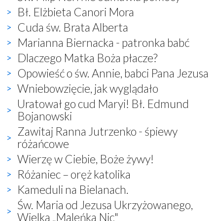
Bł. Elżbieta Canori Mora
Cuda św. Brata Alberta
Marianna Biernacka - patronka babć
Dlaczego Matka Boża płacze?
Opowieść o św. Annie, babci Pana Jezusa
Wniebowzięcie, jak wyglądało
Uratował go cud Maryi! Bł. Edmund
Bojanowski
Zawitaj Ranna Jutrzenko - śpiewy
różańcowe
Wierzę w Ciebie, Boże żywy!
Różaniec – oręż katolika
Kameduli na Bielanach.
Św. Maria od Jezusa Ukrzyżowanego,
Wielka „Maleńka Nic"