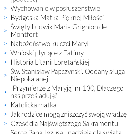
Wychowanie w posłuszeństwie
Bydgoska Matka Pięknej Miłości
Święty Ludwik Maria Grignion de
Montfort
Nabożeństwo ku czci Maryi
Wnioski płynące z Fatimy
Historia Litanii Loretańskiej
Św. Stanisław Papczyński. Oddany sługa
Niepokalanej
„Przymierze z Maryją” nr 130, Dlaczego
nas prześladują?
Katolicka matka
Jak rodzice mogą zniszczyć swoją władzę
Cześć dla Najświętszego Sakramentu
Serce Pana Jezusa - nadzieja dla świata