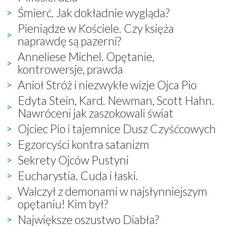
Śmierć. Jak dokładnie wygląda?
Pieniądze w Kościele. Czy księża
naprawdę są pazerni?
Anneliese Michel. Opętanie,
kontrowersje, prawda
Anioł Stróż i niezwykłe wizje Ojca Pio
Edyta Stein, Kard. Newman, Scott Hahn.
Nawróceni jak zaszokowali świat
Ojciec Pio i tajemnice Dusz Czyśćcowych
Egzorcyści kontra satanizm
Sekrety Ojców Pustyni
Eucharystia. Cuda i łaski.
Walczył z demonami w najsłynniejszym
opętaniu! Kim był?
Największe oszustwo Diabła?