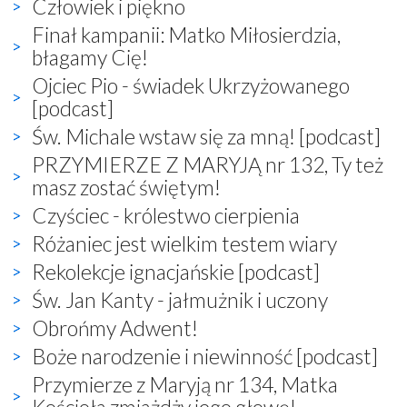
Człowiek i piękno
Finał kampanii: Matko Miłosierdzia,
błagamy Cię!
Ojciec Pio - świadek Ukrzyżowanego
[podcast]
Św. Michale wstaw się za mną! [podcast]
PRZYMIERZE Z MARYJĄ nr 132, Ty też
masz zostać świętym!
Czyściec - królestwo cierpienia
Różaniec jest wielkim testem wiary
Rekolekcje ignacjańskie [podcast]
Św. Jan Kanty - jałmużnik i uczony
Obrońmy Adwent!
Boże narodzenie i niewinność [podcast]
Przymierze z Maryją nr 134, Matka
Kościoła zmiażdży jego głowę!