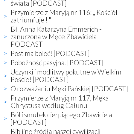
świata [PODCAST]
Przymierze z Maryją nr 116: ,, Kościół
zatriumfuje ! "
Bł. Anna Katarzyna Emmerich -
zanurzona w Męce Zbawiciela
PODCAST
Post ma boleć! [PODCAST]
Pobożność pasyjna. [PODCAST]
Uczynki i modlitwy pokutne w Wielkim
Poście! [PODCAST]
O rozważaniu Męki Pańskiej [PODCAST]
Przymierze z Maryją nr 117, Męka
Chrystusa według Całunu
Ból i smutek cierpiącego Zbawiciela
[PODCAST]
Biblijne źródła naszej cywilizacji