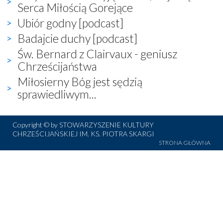
Serca Miłością Gorejące
Ubiór godny [podcast]
Badajcie duchy [podcast]
Św. Bernard z Clairvaux - geniusz
Chrześcijaństwa
Miłosierny Bóg jest sędzią
sprawiedliwym...
Copyright © by STOWARZYSZENIE KULTURY
CHRZEŚCIJAŃSKIEJ IM. KS. PIOTRA SKARGI
STRONA GŁÓWNA