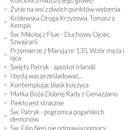
Życie na wsi z dwóch punktów widzenia
Królewska Droga Krzyżowa, Tomasz a
Kempis
Św. Mikołaj z Flue - Duchowy Ojciec
Szwajcarii
Przymierze z Maryją nr 135, Wzór męża i
ojca
Święty Patryk - apostoł Irlandii
I będą was prześladować...
Kontemplując blask księżyca
Matka Boża Dobrej Rady z Genazzano
Piekło jest straszne
Św. Patryk - pogromca pogańskich
demonów
Św. Filip Neri nie odmawia pomocy