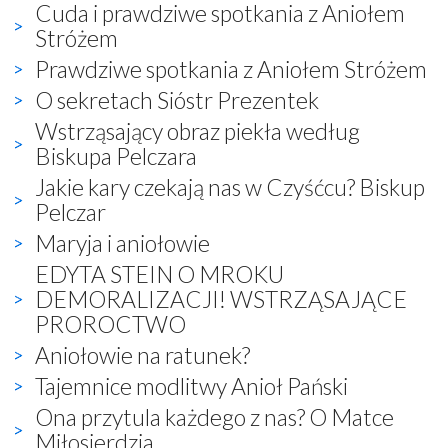
Cuda i prawdziwe spotkania z Aniołem
Stróżem
Prawdziwe spotkania z Aniołem Stróżem
O sekretach Sióstr Prezentek
Wstrząsający obraz piekła według
Biskupa Pelczara
Jakie kary czekają nas w Czyśćcu? Biskup
Pelczar
Maryja i aniołowie
EDYTA STEIN O MROKU
DEMORALIZACJI! WSTRZĄSAJĄCE
PROROCTWO
Aniołowie na ratunek?
Tajemnice modlitwy Anioł Pański
Ona przytula każdego z nas? O Matce
Miłosierdzia