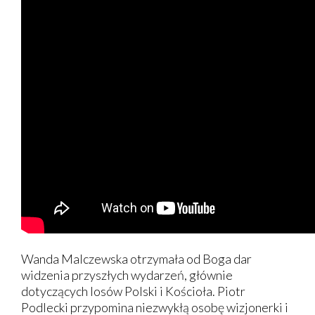
Wanda Malczewska otrzymała od Boga dar
widzenia przyszłych wydarzeń, głównie
dotyczących losów Polski i Kościoła. Piotr
Podlecki przypomina niezwykłą osobę wizjonerki i