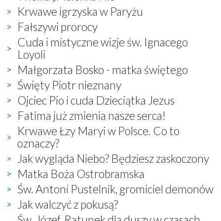
Krwawe igrzyska w Paryżu
Fałszywi prorocy
Cuda i mistyczne wizje św. Ignacego
Loyoli
Małgorzata Bosko - matka świętego
Święty Piotr nieznany
Ojciec Pio i cuda Dzieciątka Jezus
Fatima już zmienia nasze serca!
Krwawe Łzy Maryi w Polsce. Co to
oznaczy?
Jak wygląda Niebo? Będziesz zaskoczony
Matka Boża Ostrobramska
Św. Antoni Pustelnik, gromiciel demonów
Jak walczyć z pokusą?
Św. Józef. Ratunek dla duszy w czasach