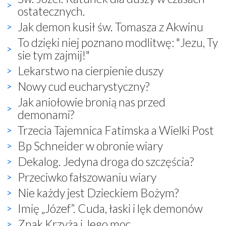
ostatecznych.
Jak demon kusił św. Tomasza z Akwinu
To dzięki niej poznano modlitwę: "Jezu, Ty
sie tym zajmij!"
Lekarstwo na cierpienie duszy
Nowy cud eucharystyczny?
Jak aniołowie bronią nas przed
demonami?
Trzecia Tajemnica Fatimska a Wielki Post
Bp Schneider w obronie wiary
Dekalog. Jedyna droga do szczęścia?
Przeciwko fałszowaniu wiary
Nie każdy jest Dzieckiem Bożym?
Imię „Józef”. Cuda, łaski i lęk demonów
Znak Krzyża i Jego moc