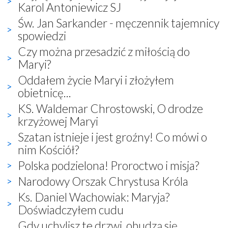
Karol Antoniewicz SJ
Św. Jan Sarkander - męczennik tajemnicy
spowiedzi
Czy można przesadzić z miłością do
Maryi?
Oddałem życie Maryi i złożyłem
obietnicę...
KS. Waldemar Chrostowski, O drodze
krzyżowej Maryi
Szatan istnieje i jest groźny! Co mówi o
nim Kościół?
Polska podzielona! Proroctwo i misja?
Narodowy Orszak Chrystusa Króla
Ks. Daniel Wachowiak: Maryja?
Doświadczyłem cudu
Gdy uchylisz te drzwi, obudzą się