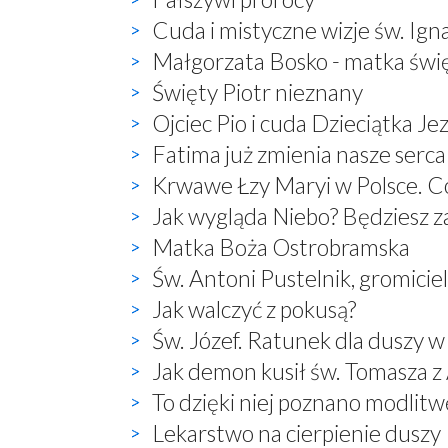
Cuda i mistyczne wizje św. Ign
Małgorzata Bosko - matka świ
Święty Piotr nieznany
Ojciec Pio i cuda Dzieciątka Je
Fatima już zmienia nasze serca
Krwawe Łzy Maryi w Polsce. Co
Jak wygląda Niebo? Będziesz 
Matka Boża Ostrobramska
Św. Antoni Pustelnik, gromici
Jak walczyć z pokusą?
Św. Józef. Ratunek dla duszy w
Jak demon kusił św. Tomasza 
To dzięki niej poznano modlitwę:
Lekarstwo na cierpienie duszy