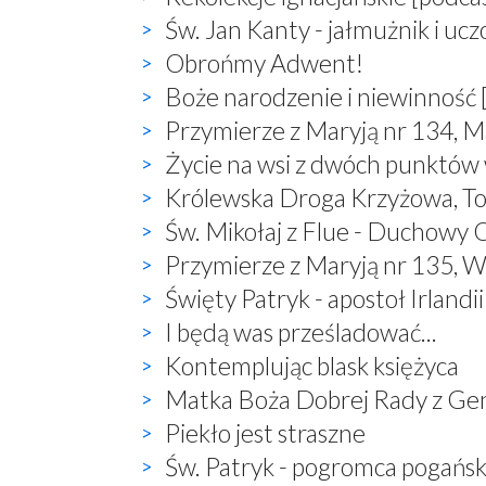
Św. Jan Kanty - jałmużnik i uc
Obrońmy Adwent!
Boże narodzenie i niewinność 
Przymierze z Maryją nr 134, M
Życie na wsi z dwóch punktów
Królewska Droga Krzyżowa, T
Św. Mikołaj z Flue - Duchowy O
Przymierze z Maryją nr 135, W
Święty Patryk - apostoł Irlandii
I będą was prześladować...
Kontemplując blask księżyca
Matka Boża Dobrej Rady z Ge
Piekło jest straszne
Św. Patryk - pogromca pogań