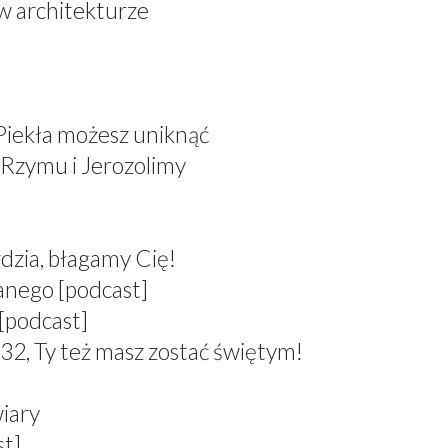
 w architekturze
 Piekła możesz uniknąć
 Rzymu i Jerozolimy
dzia, błagamy Cię!
anego [podcast]
[podcast]
 Ty też masz zostać świętym!
wiary
st]