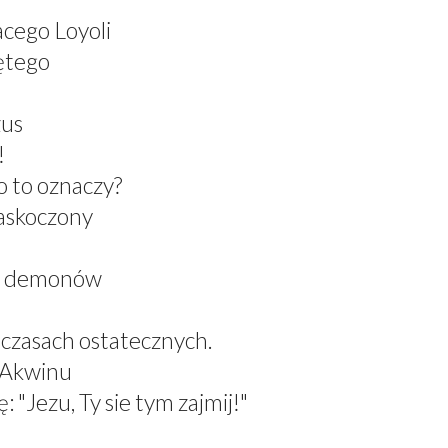
acego Loyoli
ętego
zus
!
 to oznaczy?
zaskoczony
el demonów
 czasach ostatecznych.
z Akwinu
 "Jezu, Ty sie tym zajmij!"