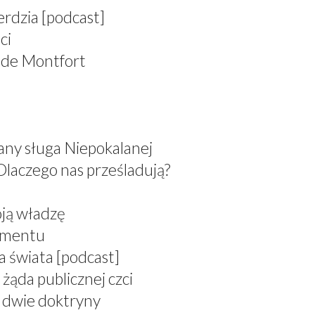
erdzia [podcast]
ci
 de Montfort
any sługa Niepokalanej
Dlaczego nas prześladują?
oją władzę
ramentu
a świata [podcast]
żąda publicznej czci
, dwie doktryny