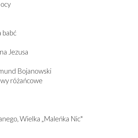
mocy
a babć
ana Jezusa
dmund Bojanowski
iewy różańcowe
anego, Wielka „Maleńka Nic"