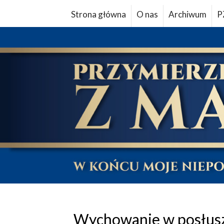
Strona główna
O nas
Archiwum
P
Wychowanie w posłus