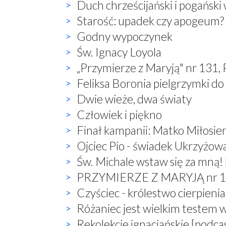
Duch chrześcijański i pogański
Starość: upadek czy apogeum?
Godny wypoczynek
Św. Ignacy Loyola
„Przymierze z Maryją" nr 131,
Feliksa Boronia pielgrzymki do
Dwie wieże, dwa światy
Człowiek i piękno
Finał kampanii: Matko Miłosier
Ojciec Pio - świadek Ukrzyżow
Św. Michale wstaw się za mną! 
PRZYMIERZE Z MARYJĄ nr 132,
Czyściec - królestwo cierpienia
Różaniec jest wielkim testem 
Rekolekcje ignacjańskie [podca