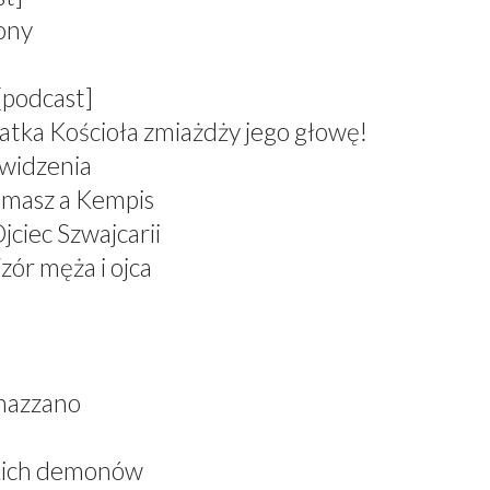
zony
[podcast]
atka Kościoła zmiażdży jego głowę!
 widzenia
omasz a Kempis
jciec Szwajcarii
zór męża i ojca
nazzano
skich demonów