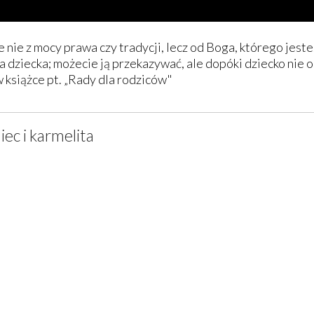
nie z mocy prawa czy tradycji, lecz od Boga, którego jeste
a dziecka; możecie ją przekazywać, ale dopóki dziecko nie o
w książce pt. „Rady dla rodziców"
iec i karmelita