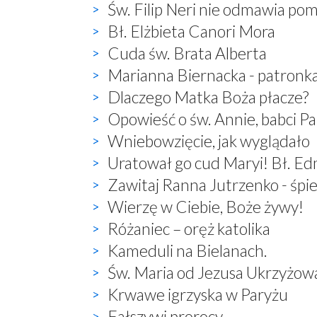
Św. Filip Neri nie odmawia po
Bł. Elżbieta Canori Mora
Cuda św. Brata Alberta
Marianna Biernacka - patronk
Dlaczego Matka Boża płacze?
Opowieść o św. Annie, babci P
Wniebowzięcie, jak wyglądało
Uratował go cud Maryi! Bł. E
Zawitaj Ranna Jutrzenko - śp
Wierzę w Ciebie, Boże żywy!
Różaniec – oręż katolika
Kameduli na Bielanach.
Św. Maria od Jezusa Ukrzyżow
Krwawe igrzyska w Paryżu
Fałszywi prorocy