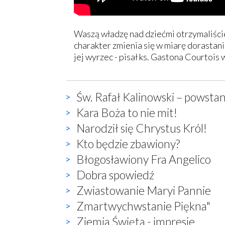
Waszą władzę nad dziećmi otrzymaliście 
charakter zmienia się w miarę dorastani
jej wyrzec - pisał ks. Gastona Courtois 
Św. Rafał Kalinowski – powstan
Kara Boża to nie mit!
Narodził się Chrystus Król!
Kto będzie zbawiony?
Błogosławiony Fra Angelico
Dobra spowiedź
Zwiastowanie Maryi Pannie
Zmartwychwstanie Piękna"
Ziemia Święta - impresje