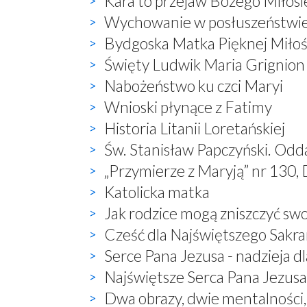
Kara to przejaw Bożego Miłosi
Wychowanie w posłuszeństwi
Bydgoska Matka Pięknej Miłoś
Święty Ludwik Maria Grignion
Nabożeństwo ku czci Maryi
Wnioski płynące z Fatimy
Historia Litanii Loretańskiej
Św. Stanisław Papczyński. Odd
„Przymierze z Maryją” nr 130, 
Katolicka matka
Jak rodzice mogą zniszczyć sw
Cześć dla Najświętszego Sak
Serce Pana Jezusa - nadzieja dl
Najświętsze Serca Pana Jezusa 
Dwa obrazy, dwie mentalności