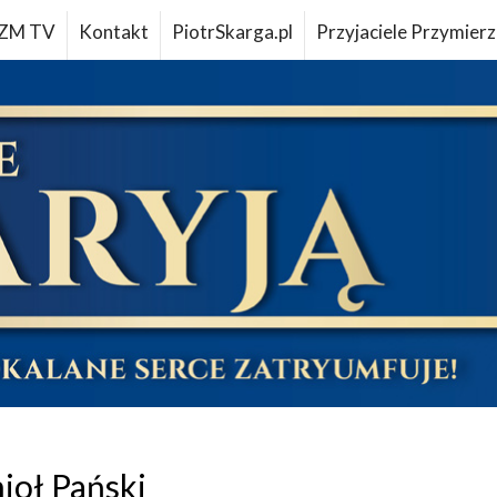
ZM TV
Kontakt
PiotrSkarga.pl
Przyjaciele Przymierz
ioł Pański