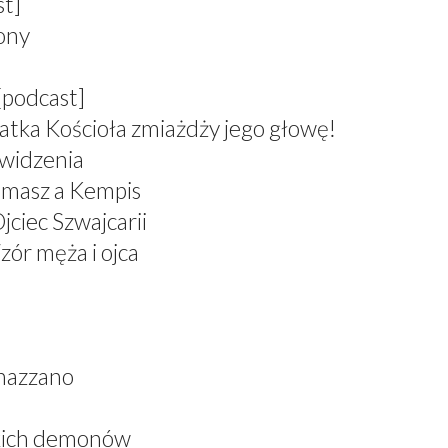
st]
zony
[podcast]
atka Kościoła zmiażdży jego głowę!
 widzenia
omasz a Kempis
jciec Szwajcarii
zór męża i ojca
nazzano
skich demonów