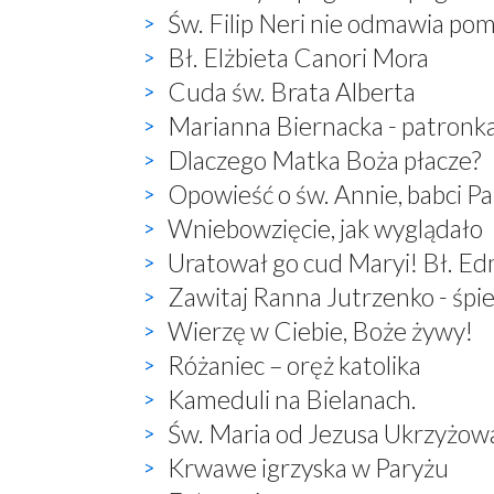
Św. Filip Neri nie odmawia po
Bł. Elżbieta Canori Mora
Cuda św. Brata Alberta
Marianna Biernacka - patronk
Dlaczego Matka Boża płacze?
Opowieść o św. Annie, babci P
Wniebowzięcie, jak wyglądało
Uratował go cud Maryi! Bł. E
Zawitaj Ranna Jutrzenko - śp
Wierzę w Ciebie, Boże żywy!
Różaniec – oręż katolika
Kameduli na Bielanach.
Św. Maria od Jezusa Ukrzyżow
Krwawe igrzyska w Paryżu