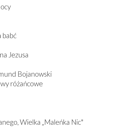
mocy
a babć
ana Jezusa
dmund Bojanowski
iewy różańcowe
anego, Wielka „Maleńka Nic"