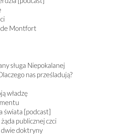
erdzia [podcast]
e
ci
 de Montfort
any sługa Niepokalanej
Dlaczego nas prześladują?
oją władzę
ramentu
a świata [podcast]
żąda publicznej czci
, dwie doktryny