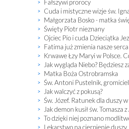
Fałszywi prorocy
Cuda i mistyczne wizje św. Ign
Małgorzata Bosko - matka świ
Święty Piotr nieznany
Ojciec Pio i cuda Dzieciątka Je
Fatima już zmienia nasze serca
Krwawe Łzy Maryi w Polsce. Co
Jak wygląda Niebo? Będziesz 
Matka Boża Ostrobramska
Św. Antoni Pustelnik, gromici
Jak walczyć z pokusą?
Św. Józef. Ratunek dla duszy w
Jak demon kusił św. Tomasza 
To dzięki niej poznano modlitwę:
Lekarstwo na cierpienie duszy