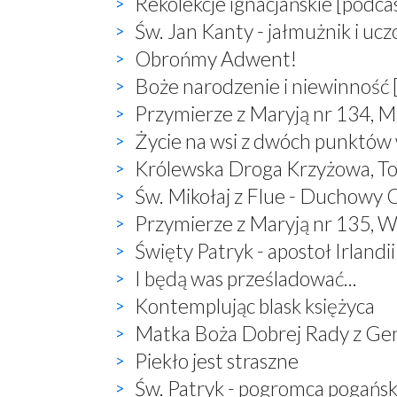
Rekolekcje ignacjańskie [podca
Św. Jan Kanty - jałmużnik i uc
Obrońmy Adwent!
Boże narodzenie i niewinność 
Przymierze z Maryją nr 134, M
Życie na wsi z dwóch punktów
Królewska Droga Krzyżowa, T
Św. Mikołaj z Flue - Duchowy O
Przymierze z Maryją nr 135, W
Święty Patryk - apostoł Irlandii
I będą was prześladować...
Kontemplując blask księżyca
Matka Boża Dobrej Rady z Ge
Piekło jest straszne
Św. Patryk - pogromca pogań