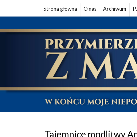
Strona główna
O nas
Archiwum
P
Tajemnice modlitwy An