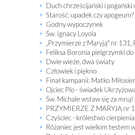
Duch chrześcijański i pogański
Starość: upadek czy apogeum?
Godny wypoczynek
Św. Ignacy Loyola
„Przymierze z Maryją" nr 131,
Feliksa Boronia pielgrzymki do
Dwie wieże, dwa światy
Człowiek i piękno
Finał kampanii: Matko Miłosier
Ojciec Pio - świadek Ukrzyżow
Św. Michale wstaw się za mną! 
PRZYMIERZE Z MARYJĄ nr 132,
Czyściec - królestwo cierpienia
Różaniec jest wielkim testem 