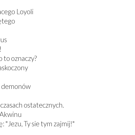
acego Loyoli
ętego
zus
!
 to oznaczy?
zaskoczony
el demonów
 czasach ostatecznych.
z Akwinu
 "Jezu, Ty sie tym zajmij!"