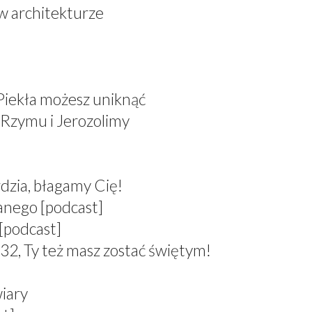
 w architekturze
 Piekła możesz uniknąć
 Rzymu i Jerozolimy
dzia, błagamy Cię!
anego [podcast]
[podcast]
 Ty też masz zostać świętym!
wiary