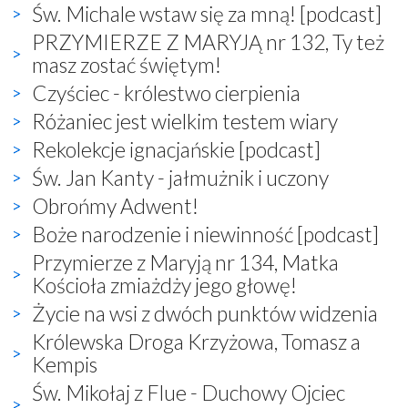
Św. Michale wstaw się za mną! [podcast]
PRZYMIERZE Z MARYJĄ nr 132, Ty też
masz zostać świętym!
Czyściec - królestwo cierpienia
Różaniec jest wielkim testem wiary
Rekolekcje ignacjańskie [podcast]
Św. Jan Kanty - jałmużnik i uczony
Obrońmy Adwent!
Boże narodzenie i niewinność [podcast]
Przymierze z Maryją nr 134, Matka
Kościoła zmiażdży jego głowę!
Życie na wsi z dwóch punktów widzenia
Królewska Droga Krzyżowa, Tomasz a
Kempis
Św. Mikołaj z Flue - Duchowy Ojciec