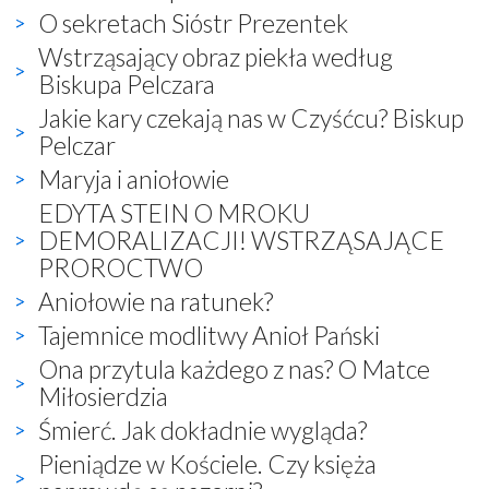
O sekretach Sióstr Prezentek
Wstrząsający obraz piekła według
Biskupa Pelczara
Jakie kary czekają nas w Czyśćcu? Biskup
Pelczar
Maryja i aniołowie
EDYTA STEIN O MROKU
DEMORALIZACJI! WSTRZĄSAJĄCE
PROROCTWO
Aniołowie na ratunek?
Tajemnice modlitwy Anioł Pański
Ona przytula każdego z nas? O Matce
Miłosierdzia
Śmierć. Jak dokładnie wygląda?
Pieniądze w Kościele. Czy księża