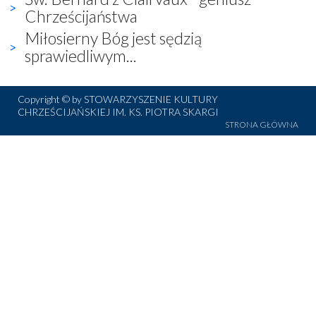
Chrześcijaństwa
Miłosierny Bóg jest sędzią
sprawiedliwym...
Copyright © by STOWARZYSZENIE KULTURY
CHRZEŚCIJAŃSKIEJ IM. KS. PIOTRA SKARGI
STRONA GŁÓWNA