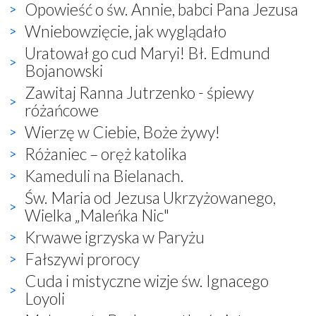
Opowieść o św. Annie, babci Pana Jezusa
Wniebowzięcie, jak wyglądało
Uratował go cud Maryi! Bł. Edmund
Bojanowski
Zawitaj Ranna Jutrzenko - śpiewy
różańcowe
Wierzę w Ciebie, Boże żywy!
Różaniec – oręż katolika
Kameduli na Bielanach.
Św. Maria od Jezusa Ukrzyżowanego,
Wielka „Maleńka Nic"
Krwawe igrzyska w Paryżu
Fałszywi prorocy
Cuda i mistyczne wizje św. Ignacego
Loyoli