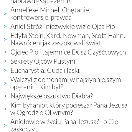
naprawdę są pazerni?
Anneliese Michel. Opętanie,
kontrowersje, prawda
Anioł Stróż i niezwykłe wizje Ojca Pio
Edyta Stein, Kard. Newman, Scott Hahn.
Nawróceni jak zaszokowali świat
Ojciec Pio i tajemnice Dusz Czyśćcowych
Sekrety Ojców Pustyni
Eucharystia. Cuda i łaski.
Walczył z demonami w najsłynniejszym
opętaniu! Kim był?
Największe oszustwo Diabła?
Kim był anioł, który pocieszał Pana Jezusa
w Ogrodzie Oliwnym?
Aniołowie w życiu Pana Jezusa? To Cię
zaskoczy...