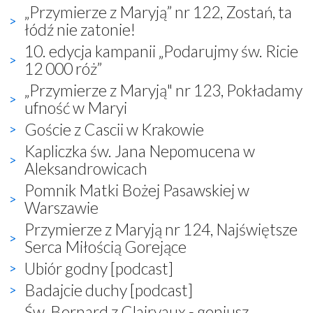
„Przymierze z Maryją” nr 122, Zostań, ta
łódź nie zatonie!
10. edycja kampanii „Podarujmy św. Ricie
12 000 róż”
„Przymierze z Maryją" nr 123, Pokładamy
ufność w Maryi
Goście z Cascii w Krakowie
Kapliczka św. Jana Nepomucena w
Aleksandrowicach
Pomnik Matki Bożej Pasawskiej w
Warszawie
Przymierze z Maryją nr 124, Najświętsze
Serca Miłością Gorejące
Ubiór godny [podcast]
Badajcie duchy [podcast]
Św. Bernard z Clairvaux - geniusz