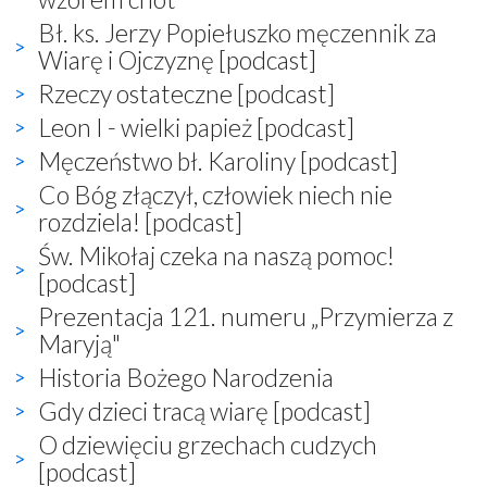
Bł. ks. Jerzy Popiełuszko męczennik za
Wiarę i Ojczyznę [podcast]
Rzeczy ostateczne [podcast]
Leon I - wielki papież [podcast]
Męczeństwo bł. Karoliny [podcast]
Co Bóg złączył, człowiek niech nie
rozdziela! [podcast]
Św. Mikołaj czeka na naszą pomoc!
[podcast]
Prezentacja 121. numeru „Przymierza z
Maryją"
Historia Bożego Narodzenia
Gdy dzieci tracą wiarę [podcast]
O dziewięciu grzechach cudzych
[podcast]