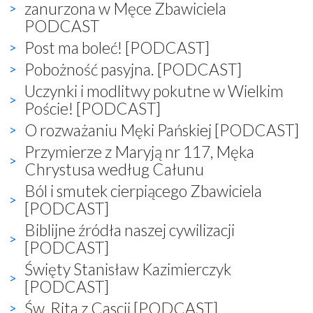
zanurzona w Męce Zbawiciela
PODCAST
Post ma boleć! [PODCAST]
Pobożność pasyjna. [PODCAST]
Uczynki i modlitwy pokutne w Wielkim
Poście! [PODCAST]
O rozważaniu Męki Pańskiej [PODCAST]
Przymierze z Maryją nr 117, Męka
Chrystusa według Całunu
Ból i smutek cierpiącego Zbawiciela
[PODCAST]
Biblijne źródła naszej cywilizacji
[PODCAST]
Święty Stanisław Kazimierczyk
[PODCAST]
Św. Rita z Cascii [PODCAST]