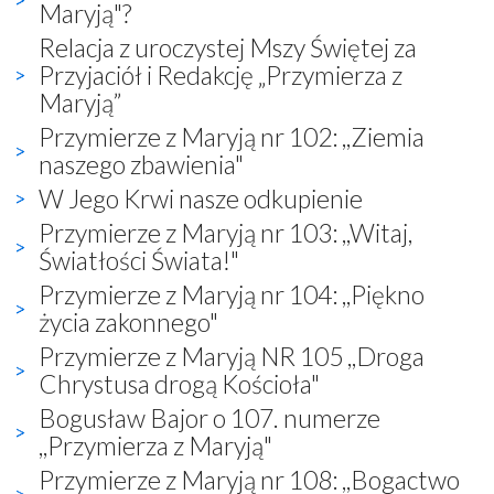
Maryją"?
Relacja z uroczystej Mszy Świętej za
Przyjaciół i Redakcję „Przymierza z
Maryją”
Przymierze z Maryją nr 102: ,,Ziemia
naszego zbawienia"
W Jego Krwi nasze odkupienie
Przymierze z Maryją nr 103: ,,Witaj,
Światłości Świata!"
Przymierze z Maryją nr 104: ,,Piękno
życia zakonnego"
Przymierze z Maryją NR 105 ,,Droga
Chrystusa drogą Kościoła"
Bogusław Bajor o 107. numerze
,,Przymierza z Maryją"
Przymierze z Maryją nr 108: ,,Bogactwo