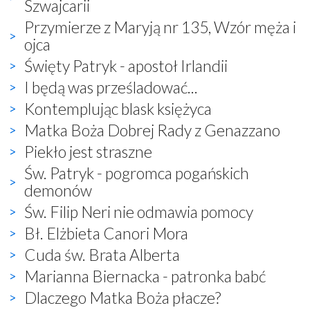
Szwajcarii
Przymierze z Maryją nr 135, Wzór męża i
ojca
Święty Patryk - apostoł Irlandii
I będą was prześladować...
Kontemplując blask księżyca
Matka Boża Dobrej Rady z Genazzano
Piekło jest straszne
Św. Patryk - pogromca pogańskich
demonów
Św. Filip Neri nie odmawia pomocy
Bł. Elżbieta Canori Mora
Cuda św. Brata Alberta
Marianna Biernacka - patronka babć
Dlaczego Matka Boża płacze?