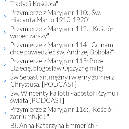
Tradycji Kościoła"
Przymierze z Maryją nr 110: ,,Św.
Hiacynta Marto 1910-1920"
Przymierze z Maryją nr 112: ,, Kościół
wobec zarazy"
Przymierze z Maryją nr 114: ,,Co nam
chce powiedzieć św. Andrzej Bobola?"
Przymierze z Maryją nr 115: Boże
Dziecię, błogosław Ojczyznę miłą!
Św Sebastian, mężny i wierny żołnierz
Chrystusa. [PODCAST]
Św. Wincenty Pallotti - apostoł Rzymu i
świata [PODCAST]
Przymierze z Maryją nr 116: ,, Kościół
zatriumfuje ! "
Bł. Anna Katarzyna Emmerich -