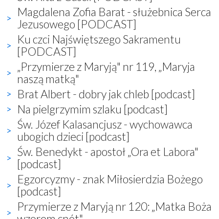
Magdalena Zofia Barat - służebnica Serca
Jezusowego [PODCAST]
Ku czci Najświętszego Sakramentu
[PODCAST]
„Przymierze z Maryją" nr 119, „Maryja
naszą matką"
Brat Albert - dobry jak chleb [podcast]
Na pielgrzymim szlaku [podcast]
Św. Józef Kalasancjusz - wychowawca
ubogich dzieci [podcast]
Św. Benedykt - apostoł „Ora et Labora"
[podcast]
Egzorcyzmy - znak Miłosierdzia Bożego
[podcast]
Przymierze z Maryją nr 120: „Matka Boża
wzorem cnót"