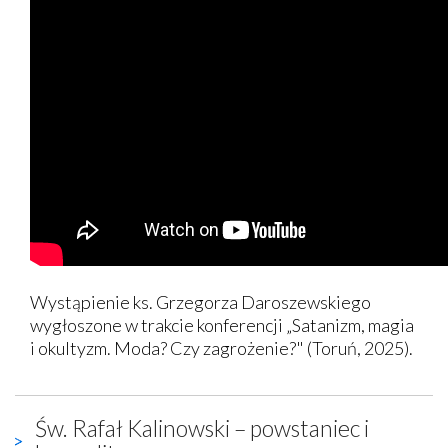
Wystąpienie ks. Grzegorza Daroszewskiego
wygłoszone w trakcie konferencji „Satanizm, magia
i okultyzm. Moda? Czy zagrożenie?" (Toruń, 2025).
Św. Rafał Kalinowski – powstaniec i