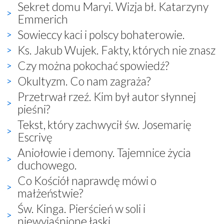
Sekret domu Maryi. Wizja bł. Katarzyny
Emmerich
Sowieccy kaci i polscy bohaterowie.
Ks. Jakub Wujek. Fakty, których nie znasz
Czy można pokochać spowiedź?
Okultyzm. Co nam zagraża?
Przetrwał rzeź. Kim był autor słynnej
pieśni?
Tekst, który zachwycił św. Josemarię
Escrivę
Aniołowie i demony. Tajemnice życia
duchowego.
Co Kościół naprawdę mówi o
małżeństwie?
Św. Kinga. Pierścień w soli i
niewyjaśnione łaski