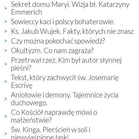
Sekret domu Maryi. Wizja bł. Katarzyny
Emmerich
Sowieccy kaci i polscy bohaterowie.
Ks. Jakub Wujek. Fakty, których nie znasz
Czy można pokochać spowiedź?
Okultyzm. Co nam zagraża?
Przetrwał rzeź. Kim był autor słynnej
pieśni?
Tekst, który zachwycił św. Josemarię
Escrivę
Aniołowie i demony. Tajemnice życia
duchowego.
Co Kościół naprawdę mówi o
małżeństwie?
Św. Kinga. Pierścień w soli i
niewyjaśnione łaski