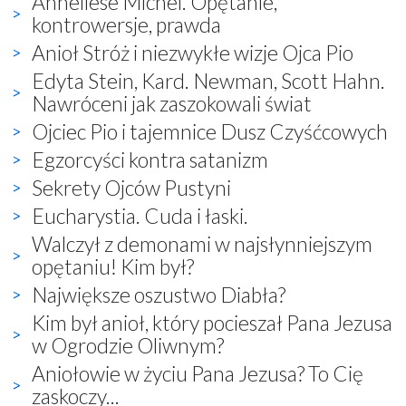
Anneliese Michel. Opętanie,
kontrowersje, prawda
Anioł Stróż i niezwykłe wizje Ojca Pio
Edyta Stein, Kard. Newman, Scott Hahn.
Nawróceni jak zaszokowali świat
Ojciec Pio i tajemnice Dusz Czyśćcowych
Egzorcyści kontra satanizm
Sekrety Ojców Pustyni
Eucharystia. Cuda i łaski.
Walczył z demonami w najsłynniejszym
opętaniu! Kim był?
Największe oszustwo Diabła?
Kim był anioł, który pocieszał Pana Jezusa
w Ogrodzie Oliwnym?
Aniołowie w życiu Pana Jezusa? To Cię
zaskoczy...