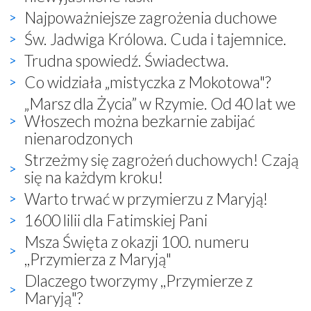
Najpoważniejsze zagrożenia duchowe
Św. Jadwiga Królowa. Cuda i tajemnice.
Trudna spowiedź. Świadectwa.
Co widziała „mistyczka z Mokotowa"?
„Marsz dla Życia” w Rzymie. Od 40 lat we
Włoszech można bezkarnie zabijać
nienarodzonych
Strzeżmy się zagrożeń duchowych! Czają
się na każdym kroku!
Warto trwać w przymierzu z Maryją!
1600 lilii dla Fatimskiej Pani
Msza Święta z okazji 100. numeru
,,Przymierza z Maryją"
Dlaczego tworzymy ,,Przymierze z
Maryją"?