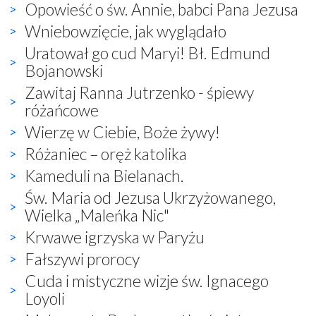
Opowieść o św. Annie, babci Pana Jezusa
Wniebowzięcie, jak wyglądało
Uratował go cud Maryi! Bł. Edmund
Bojanowski
Zawitaj Ranna Jutrzenko - śpiewy
różańcowe
Wierzę w Ciebie, Boże żywy!
Różaniec – oręż katolika
Kameduli na Bielanach.
Św. Maria od Jezusa Ukrzyżowanego,
Wielka „Maleńka Nic"
Krwawe igrzyska w Paryżu
Fałszywi prorocy
Cuda i mistyczne wizje św. Ignacego
Loyoli