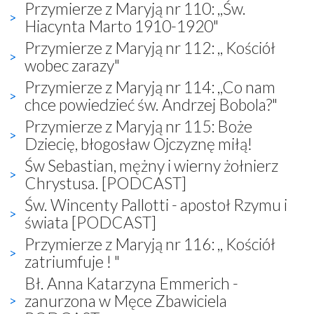
Przymierze z Maryją nr 110: ,,Św.
Hiacynta Marto 1910-1920"
Przymierze z Maryją nr 112: ,, Kościół
wobec zarazy"
Przymierze z Maryją nr 114: ,,Co nam
chce powiedzieć św. Andrzej Bobola?"
Przymierze z Maryją nr 115: Boże
Dziecię, błogosław Ojczyznę miłą!
Św Sebastian, mężny i wierny żołnierz
Chrystusa. [PODCAST]
Św. Wincenty Pallotti - apostoł Rzymu i
świata [PODCAST]
Przymierze z Maryją nr 116: ,, Kościół
zatriumfuje ! "
Bł. Anna Katarzyna Emmerich -
zanurzona w Męce Zbawiciela