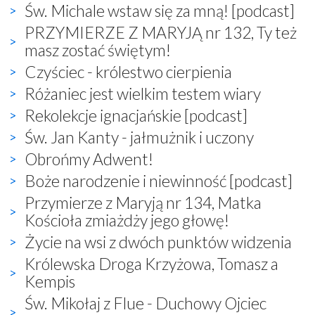
Św. Michale wstaw się za mną! [podcast]
PRZYMIERZE Z MARYJĄ nr 132, Ty też
masz zostać świętym!
Czyściec - królestwo cierpienia
Różaniec jest wielkim testem wiary
Rekolekcje ignacjańskie [podcast]
Św. Jan Kanty - jałmużnik i uczony
Obrońmy Adwent!
Boże narodzenie i niewinność [podcast]
Przymierze z Maryją nr 134, Matka
Kościoła zmiażdży jego głowę!
Życie na wsi z dwóch punktów widzenia
Królewska Droga Krzyżowa, Tomasz a
Kempis
Św. Mikołaj z Flue - Duchowy Ojciec