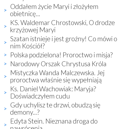
Oddałem życie Maryi i złożyłem
obietnicę...
KS. Waldemar Chrostowski, O drodze
krzyżowej Maryi
Szatan istnieje i jest groźny! Co mówi o
nim Kościół?
Polska podzielona! Proroctwo i misja?
Narodowy Orszak Chrystusa Króla
Mistyczka Wanda Malczewska. Jej
proroctwa właśnie się wypełniają
Ks. Daniel Wachowiak: Maryja?
Doświadczyłem cudu
Gdy uchylisz te drzwi, obudzą się
demony...?
Edyta Stein. Nieznana droga do
nawrócenia