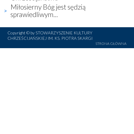
Miłosierny Bóg jest sędzią
sprawiedliwym...
Copyright © by STOWARZYSZENIE KULTURY
CHRZEŚCIJAŃSKIEJ IM. KS. PIOTRA SKARGI
STRONA GŁÓWNA