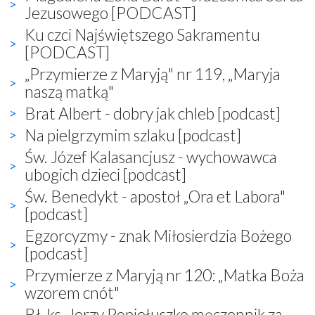
Jezusowego [PODCAST]
Ku czci Najświętszego Sakramentu
[PODCAST]
„Przymierze z Maryją" nr 119, „Maryja
naszą matką"
Brat Albert - dobry jak chleb [podcast]
Na pielgrzymim szlaku [podcast]
Św. Józef Kalasancjusz - wychowawca
ubogich dzieci [podcast]
Św. Benedykt - apostoł „Ora et Labora"
[podcast]
Egzorcyzmy - znak Miłosierdzia Bożego
[podcast]
Przymierze z Maryją nr 120: „Matka Boża
wzorem cnót"
Bł. ks. Jerzy Popiełuszko męczennik za