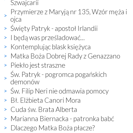
Szwajcarii
Przymierze z Maryją nr 135, Wzór męża i
ojca
Święty Patryk - apostoł Irlandii
I będą was prześladować...
Kontemplując blask księżyca
Matka Boża Dobrej Rady z Genazzano
Piekło jest straszne
Św. Patryk - pogromca pogańskich
demonów
Św. Filip Neri nie odmawia pomocy
Bł. Elżbieta Canori Mora
Cuda św. Brata Alberta
Marianna Biernacka - patronka babć
Dlaczego Matka Boża płacze?