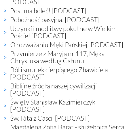
PODCAST
Post ma boleć! [PODCAST]
Pobożność pasyjna. [PODCAST]
Uczynki i modlitwy pokutne w Wielkim
Poście! [PODCAST]
O rozważaniu Męki Pańskiej [PODCAST]
Przymierze z Maryją nr 117, Męka
Chrystusa według Całunu
Ból i smutek cierpiącego Zbawiciela
[PODCAST]
Biblijne źródła naszej cywilizacji
[PODCAST]
Święty Stanisław Kazimierczyk
[PODCAST]
Św. Rita z Cascii [PODCAST]
Magdalena Zofia Barat - służebnica Serca