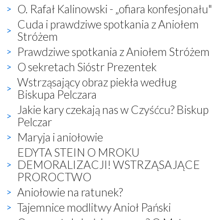
O. Rafał Kalinowski - „ofiara konfesjonału"
Cuda i prawdziwe spotkania z Aniołem
Stróżem
Prawdziwe spotkania z Aniołem Stróżem
O sekretach Sióstr Prezentek
Wstrząsający obraz piekła według
Biskupa Pelczara
Jakie kary czekają nas w Czyśćcu? Biskup
Pelczar
Maryja i aniołowie
EDYTA STEIN O MROKU
DEMORALIZACJI! WSTRZĄSAJĄCE
PROROCTWO
Aniołowie na ratunek?
Tajemnice modlitwy Anioł Pański