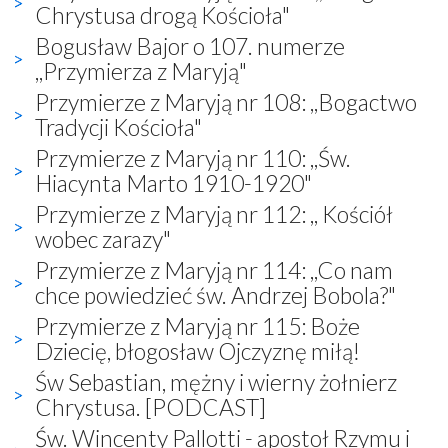
Chrystusa drogą Kościoła"
Bogusław Bajor o 107. numerze
,,Przymierza z Maryją"
Przymierze z Maryją nr 108: ,,Bogactwo
Tradycji Kościoła"
Przymierze z Maryją nr 110: ,,Św.
Hiacynta Marto 1910-1920"
Przymierze z Maryją nr 112: ,, Kościół
wobec zarazy"
Przymierze z Maryją nr 114: ,,Co nam
chce powiedzieć św. Andrzej Bobola?"
Przymierze z Maryją nr 115: Boże
Dziecię, błogosław Ojczyznę miłą!
Św Sebastian, mężny i wierny żołnierz
Chrystusa. [PODCAST]
Św. Wincenty Pallotti - apostoł Rzymu i