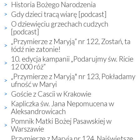
Historia Bożego Narodzenia
Gdy dzieci tracą wiarę [podcast]
O dziewięciu grzechach cudzych
[podcast]
„Przymierze z Maryją” nr 122, Zostań, ta
łódź nie zatonie!
10. edycja kampanii „Podarujmy św. Ricie
12 000 róż”
„Przymierze z Maryją" nr 123, Pokładamy
ufność w Maryi
Goście z Cascii w Krakowie
Kapliczka św. Jana Nepomucena w
Aleksandrowicach
Pomnik Matki Bożej Pasawskiej w
Warszawie
Przymierze z Maryją nr 124, Najświętsze