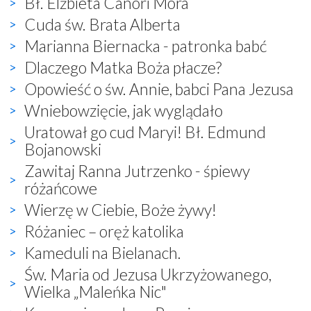
Bł. Elżbieta Canori Mora
Cuda św. Brata Alberta
Marianna Biernacka - patronka babć
Dlaczego Matka Boża płacze?
Opowieść o św. Annie, babci Pana Jezusa
Wniebowzięcie, jak wyglądało
Uratował go cud Maryi! Bł. Edmund
Bojanowski
Zawitaj Ranna Jutrzenko - śpiewy
różańcowe
Wierzę w Ciebie, Boże żywy!
Różaniec – oręż katolika
Kameduli na Bielanach.
Św. Maria od Jezusa Ukrzyżowanego,
Wielka „Maleńka Nic"