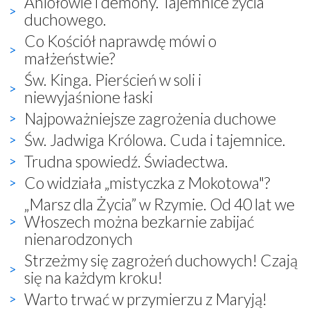
Aniołowie i demony. Tajemnice życia
duchowego.
Co Kościół naprawdę mówi o
małżeństwie?
Św. Kinga. Pierścień w soli i
niewyjaśnione łaski
Najpoważniejsze zagrożenia duchowe
Św. Jadwiga Królowa. Cuda i tajemnice.
Trudna spowiedź. Świadectwa.
Co widziała „mistyczka z Mokotowa"?
„Marsz dla Życia” w Rzymie. Od 40 lat we
Włoszech można bezkarnie zabijać
nienarodzonych
Strzeżmy się zagrożeń duchowych! Czają
się na każdym kroku!
Warto trwać w przymierzu z Maryją!