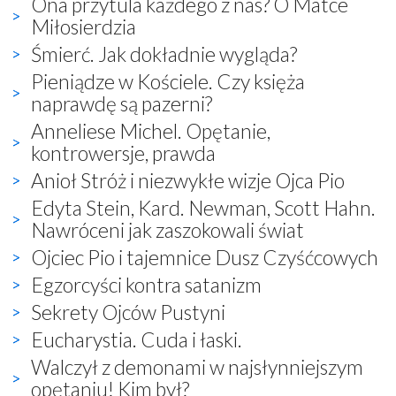
Ona przytula każdego z nas? O Matce
Miłosierdzia
Śmierć. Jak dokładnie wygląda?
Pieniądze w Kościele. Czy księża
naprawdę są pazerni?
Anneliese Michel. Opętanie,
kontrowersje, prawda
Anioł Stróż i niezwykłe wizje Ojca Pio
Edyta Stein, Kard. Newman, Scott Hahn.
Nawróceni jak zaszokowali świat
Ojciec Pio i tajemnice Dusz Czyśćcowych
Egzorcyści kontra satanizm
Sekrety Ojców Pustyni
Eucharystia. Cuda i łaski.
Walczył z demonami w najsłynniejszym
opętaniu! Kim był?