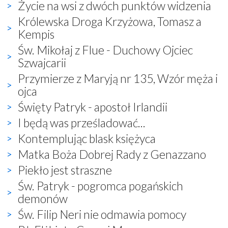
Życie na wsi z dwóch punktów widzenia
Królewska Droga Krzyżowa, Tomasz a
Kempis
Św. Mikołaj z Flue - Duchowy Ojciec
Szwajcarii
Przymierze z Maryją nr 135, Wzór męża i
ojca
Święty Patryk - apostoł Irlandii
I będą was prześladować...
Kontemplując blask księżyca
Matka Boża Dobrej Rady z Genazzano
Piekło jest straszne
Św. Patryk - pogromca pogańskich
demonów
Św. Filip Neri nie odmawia pomocy