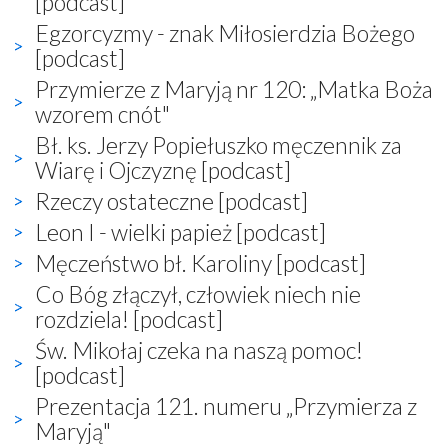
[podcast]
Egzorcyzmy - znak Miłosierdzia Bożego
[podcast]
Przymierze z Maryją nr 120: „Matka Boża
wzorem cnót"
Bł. ks. Jerzy Popiełuszko męczennik za
Wiarę i Ojczyznę [podcast]
Rzeczy ostateczne [podcast]
Leon I - wielki papież [podcast]
Męczeństwo bł. Karoliny [podcast]
Co Bóg złączył, człowiek niech nie
rozdziela! [podcast]
Św. Mikołaj czeka na naszą pomoc!
[podcast]
Prezentacja 121. numeru „Przymierza z
Maryją"