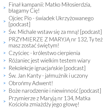
Finał kampanii: Matko Miłosierdzia,
błagamy Cię!
Ojciec Pio - świadek Ukrzyżowanego
[podcast]
Św. Michale wstaw się za mną! [podcast]
PRZYMIERZE Z MARYJĄ nr 132, Ty też
masz zostać świętym!
Czyściec - królestwo cierpienia
Różaniec jest wielkim testem wiary
Rekolekcje ignacjańskie [podcast]
Św. Jan Kanty - jałmużnik i uczony
Obrońmy Adwent!
Boże narodzenie i niewinność [podcast]
Przymierze z Maryją nr 134, Matka
Kościoła zmiażdży jego głowę!