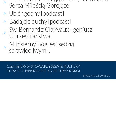
Serca Miłością Gorejące
Ubiór godny [podcast]
Badajcie duchy [podcast]
Św. Bernard z Clairvaux - geniusz
Chrześcijaństwa
Miłosierny Bóg jest sędzią
sprawiedliwym...
Copyright © by STOWARZYSZENIE KULTURY
CHRZEŚCIJAŃSKIEJ IM. KS. PIOTRA SKARGI
STRONA GŁÓWNA