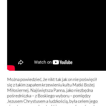
Można powiedzieć, że nikt tak jak on nie poświęcił
się z takim zapałem krzewieniu kultu Matki Bożej
Miłosiernej. Najświętsza Panna, jako niezbędna
pośredniczka – z Boskiego wyboru – pomiędzy
Jezusem Chrystusem a ludzkością, była celem jego