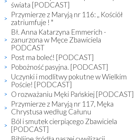
świata [PODCAST]
Przymierze z Maryją nr 116: ,, Kościół
zatriumfuje ! "
Bł. Anna Katarzyna Emmerich -
zanurzona w Męce Zbawiciela
PODCAST
Post ma boleć! [PODCAST]
Pobożność pasyjna. [PODCAST]
Uczynki i modlitwy pokutne w Wielkim
Poście! [PODCAST]
O rozważaniu Męki Pańskiej [PODCAST]
Przymierze z Maryją nr 117, Męka
Chrystusa według Całunu
Ból i smutek cierpiącego Zbawiciela
[PODCAST]
Biblijne źródła naszej cywilizacji