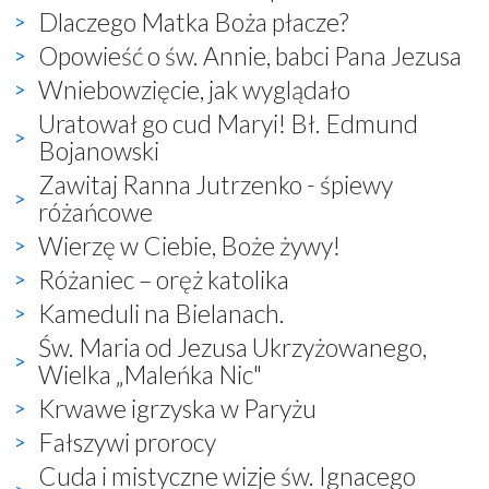
Dlaczego Matka Boża płacze?
Opowieść o św. Annie, babci Pana Jezusa
Wniebowzięcie, jak wyglądało
Uratował go cud Maryi! Bł. Edmund
Bojanowski
Zawitaj Ranna Jutrzenko - śpiewy
różańcowe
Wierzę w Ciebie, Boże żywy!
Różaniec – oręż katolika
Kameduli na Bielanach.
Św. Maria od Jezusa Ukrzyżowanego,
Wielka „Maleńka Nic"
Krwawe igrzyska w Paryżu
Fałszywi prorocy
Cuda i mistyczne wizje św. Ignacego