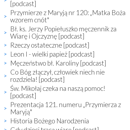
[podcast]
Przymierze z Maryją nr 120: „Matka Boża
wzorem cnót"
Bł. ks. Jerzy Popiełuszko męczennik za
Wiarę i Ojczyznę [podcast]
Rzeczy ostateczne [podcast]
Leon I - wielki papież [podcast]
Męczeństwo bł. Karoliny [podcast]
Co Bóg złączył, człowiek niech nie
rozdziela! [podcast]
Św. Mikołaj czeka na naszą pomoc!
[podcast]
Prezentacja 121. numeru „Przymierza z
Maryją"
Historia Bożego Narodzenia
Gdy dzieci tracą wiarę [podcast]