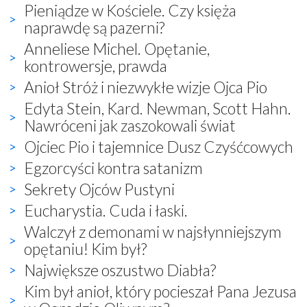
Pieniądze w Kościele. Czy księża
naprawdę są pazerni?
Anneliese Michel. Opętanie,
kontrowersje, prawda
Anioł Stróż i niezwykłe wizje Ojca Pio
Edyta Stein, Kard. Newman, Scott Hahn.
Nawróceni jak zaszokowali świat
Ojciec Pio i tajemnice Dusz Czyśćcowych
Egzorcyści kontra satanizm
Sekrety Ojców Pustyni
Eucharystia. Cuda i łaski.
Walczył z demonami w najsłynniejszym
opętaniu! Kim był?
Największe oszustwo Diabła?
Kim był anioł, który pocieszał Pana Jezusa