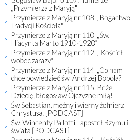
,,Przymierza z Maryją"
Przymierze z Maryją nr 108: ,,Bogactwo
Tradycji Kościoła"
Przymierze z Maryją nr 110: ,,Św.
Hiacynta Marto 1910-1920"
Przymierze z Maryją nr 112: ,, Kościół
wobec zarazy"
Przymierze z Maryją nr 114: ,,Co nam
chce powiedzieć św. Andrzej Bobola?"
Przymierze z Maryją nr 115: Boże
Dziecię, błogosław Ojczyznę miłą!
Św Sebastian, mężny i wierny żołnierz
Chrystusa. [PODCAST]
Św. Wincenty Pallotti - apostoł Rzymu i
świata [PODCAST]
Przymierze z Maryją nr 116: ,, Kościół