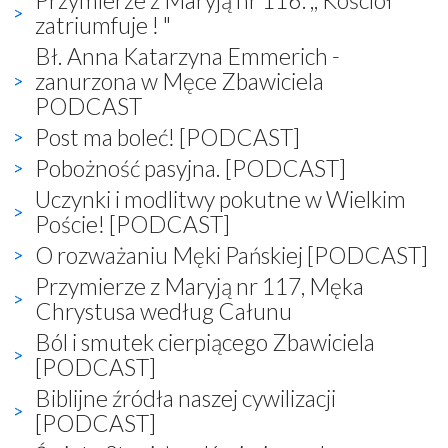
zatriumfuje ! "
Bł. Anna Katarzyna Emmerich -
zanurzona w Męce Zbawiciela
PODCAST
Post ma boleć! [PODCAST]
Pobożność pasyjna. [PODCAST]
Uczynki i modlitwy pokutne w Wielkim
Poście! [PODCAST]
O rozważaniu Męki Pańskiej [PODCAST]
Przymierze z Maryją nr 117, Męka
Chrystusa według Całunu
Ból i smutek cierpiącego Zbawiciela
[PODCAST]
Biblijne źródła naszej cywilizacji
[PODCAST]