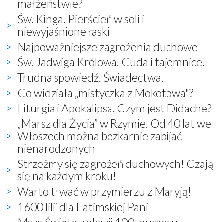
małżeństwie?
Św. Kinga. Pierścień w soli i
niewyjaśnione łaski
Najpoważniejsze zagrożenia duchowe
Św. Jadwiga Królowa. Cuda i tajemnice.
Trudna spowiedź. Świadectwa.
Co widziała „mistyczka z Mokotowa"?
Liturgia i Apokalipsa. Czym jest Didache?
„Marsz dla Życia” w Rzymie. Od 40 lat we
Włoszech można bezkarnie zabijać
nienarodzonych
Strzeżmy się zagrożeń duchowych! Czają
się na każdym kroku!
Warto trwać w przymierzu z Maryją!
1600 lilii dla Fatimskiej Pani
Msza Święta z okazji 100. numeru