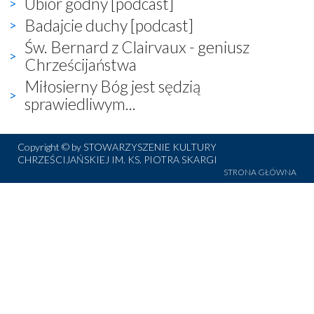
Ubiór godny [podcast]
Badajcie duchy [podcast]
Św. Bernard z Clairvaux - geniusz
Chrześcijaństwa
Miłosierny Bóg jest sędzią
sprawiedliwym...
Copyright © by STOWARZYSZENIE KULTURY
CHRZEŚCIJAŃSKIEJ IM. KS. PIOTRA SKARGI
STRONA GŁÓWNA