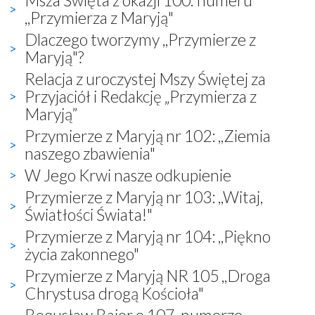
,,Przymierza z Maryją"
Dlaczego tworzymy ,,Przymierze z
Maryją"?
Relacja z uroczystej Mszy Świętej za
Przyjaciół i Redakcję „Przymierza z
Maryją”
Przymierze z Maryją nr 102: ,,Ziemia
naszego zbawienia"
W Jego Krwi nasze odkupienie
Przymierze z Maryją nr 103: ,,Witaj,
Światłości Świata!"
Przymierze z Maryją nr 104: ,,Piękno
życia zakonnego"
Przymierze z Maryją NR 105 ,,Droga
Chrystusa drogą Kościoła"
Bogusław Bajor o 107. numerze