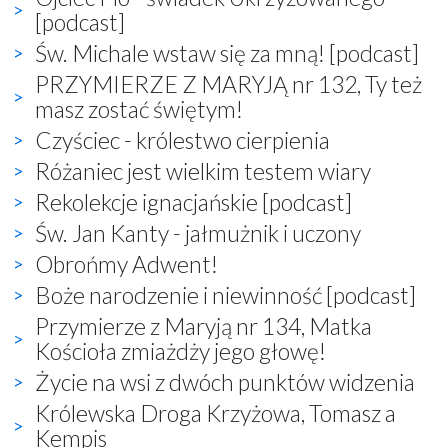
[podcast]
Św. Michale wstaw się za mną! [podcast]
PRZYMIERZE Z MARYJĄ nr 132, Ty też
masz zostać świętym!
Czyściec - królestwo cierpienia
Różaniec jest wielkim testem wiary
Rekolekcje ignacjańskie [podcast]
Św. Jan Kanty - jałmużnik i uczony
Obrońmy Adwent!
Boże narodzenie i niewinność [podcast]
Przymierze z Maryją nr 134, Matka
Kościoła zmiażdży jego głowę!
Życie na wsi z dwóch punktów widzenia
Królewska Droga Krzyżowa, Tomasz a
Kempis