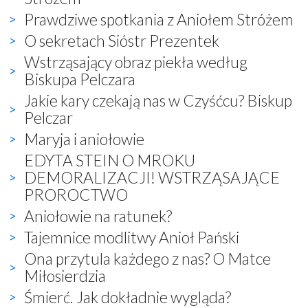
Prawdziwe spotkania z Aniołem Stróżem
O sekretach Sióstr Prezentek
Wstrząsający obraz piekła według
Biskupa Pelczara
Jakie kary czekają nas w Czyśćcu? Biskup
Pelczar
Maryja i aniołowie
EDYTA STEIN O MROKU
DEMORALIZACJI! WSTRZĄSAJĄCE
PROROCTWO
Aniołowie na ratunek?
Tajemnice modlitwy Anioł Pański
Ona przytula każdego z nas? O Matce
Miłosierdzia
Śmierć. Jak dokładnie wygląda?