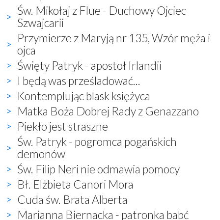
Św. Mikołaj z Flue - Duchowy Ojciec
Szwajcarii
Przymierze z Maryją nr 135, Wzór męża i
ojca
Święty Patryk - apostoł Irlandii
I będą was prześladować...
Kontemplując blask księżyca
Matka Boża Dobrej Rady z Genazzano
Piekło jest straszne
Św. Patryk - pogromca pogańskich
demonów
Św. Filip Neri nie odmawia pomocy
Bł. Elżbieta Canori Mora
Cuda św. Brata Alberta
Marianna Biernacka - patronka babć