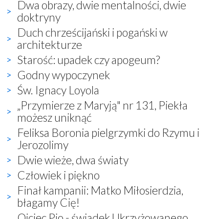
Dwa obrazy, dwie mentalności, dwie
doktryny
Duch chrześcijański i pogański w
architekturze
Starość: upadek czy apogeum?
Godny wypoczynek
Św. Ignacy Loyola
„Przymierze z Maryją" nr 131, Piekła
możesz uniknąć
Feliksa Boronia pielgrzymki do Rzymu i
Jerozolimy
Dwie wieże, dwa światy
Człowiek i piękno
Finał kampanii: Matko Miłosierdzia,
błagamy Cię!
Ojciec Pio - świadek Ukrzyżowanego