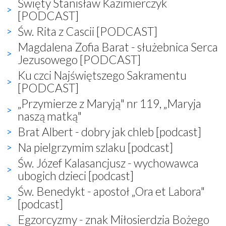
Święty Stanisław Kazimierczyk
[PODCAST]
Św. Rita z Cascii [PODCAST]
Magdalena Zofia Barat - służebnica Serca
Jezusowego [PODCAST]
Ku czci Najświętszego Sakramentu
[PODCAST]
„Przymierze z Maryją" nr 119, „Maryja
naszą matką"
Brat Albert - dobry jak chleb [podcast]
Na pielgrzymim szlaku [podcast]
Św. Józef Kalasancjusz - wychowawca
ubogich dzieci [podcast]
Św. Benedykt - apostoł „Ora et Labora"
[podcast]
Egzorcyzmy - znak Miłosierdzia Bożego