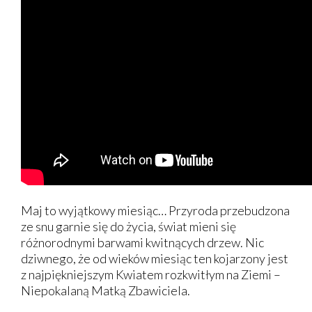
Maj to wyjątkowy miesiąc… Przyroda przebudzona
ze snu garnie się do życia, świat mieni się
różnorodnymi barwami kwitnących drzew. Nic
dziwnego, że od wieków miesiąc ten kojarzony jest
z najpiękniejszym Kwiatem rozkwitłym na Ziemi –
Niepokalaną Matką Zbawiciela.