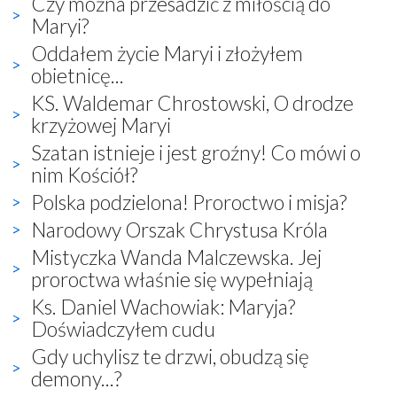
Czy można przesadzić z miłością do
Maryi?
Oddałem życie Maryi i złożyłem
obietnicę...
KS. Waldemar Chrostowski, O drodze
krzyżowej Maryi
Szatan istnieje i jest groźny! Co mówi o
nim Kościół?
Polska podzielona! Proroctwo i misja?
Narodowy Orszak Chrystusa Króla
Mistyczka Wanda Malczewska. Jej
proroctwa właśnie się wypełniają
Ks. Daniel Wachowiak: Maryja?
Doświadczyłem cudu
Gdy uchylisz te drzwi, obudzą się
demony...?