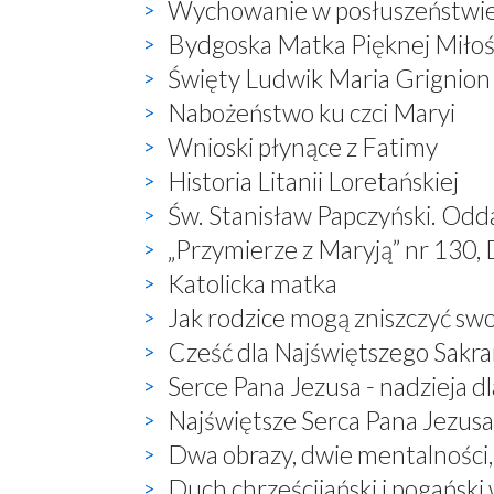
Wychowanie w posłuszeństwi
Bydgoska Matka Pięknej Miłoś
Święty Ludwik Maria Grignion
Nabożeństwo ku czci Maryi
Wnioski płynące z Fatimy
Historia Litanii Loretańskiej
Św. Stanisław Papczyński. Odd
„Przymierze z Maryją” nr 130, 
Katolicka matka
Jak rodzice mogą zniszczyć sw
Cześć dla Najświętszego Sak
Serce Pana Jezusa - nadzieja dl
Najświętsze Serca Pana Jezusa 
Dwa obrazy, dwie mentalności
Duch chrześcijański i pogański