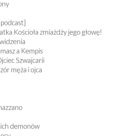
zony
[podcast]
atka Kościoła zmiażdży jego głowę!
 widzenia
omasz a Kempis
jciec Szwajcarii
zór męża i ojca
nazzano
skich demonów
mocy