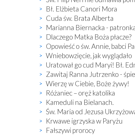
Bł. Elżbieta Canori Mora
Cuda św. Brata Alberta
Marianna Biernacka - patronk
Dlaczego Matka Boża płacze?
Opowieść o św. Annie, babci P
Wniebowzięcie, jak wyglądało
Uratował go cud Maryi! Bł. E
Zawitaj Ranna Jutrzenko - śp
Wierzę w Ciebie, Boże żywy!
Różaniec – oręż katolika
Kameduli na Bielanach.
Św. Maria od Jezusa Ukrzyżow
Krwawe igrzyska w Paryżu
Fałszywi prorocy