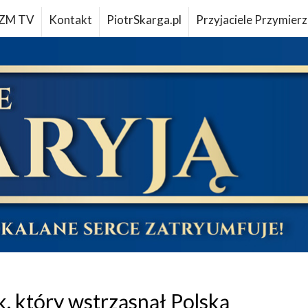
ZM TV
Kontakt
PiotrSkarga.pl
Przyjaciele Przymierz
, który wstrząsnął Polską