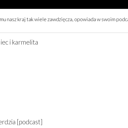
emu nasz kraj tak wiele zawdzięcza, opowiada w swoim podca
iec i karmelita
erdzia [podcast]