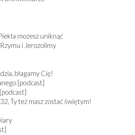
 Piekła możesz uniknąć
 Rzymu i Jerozolimy
dzia, błagamy Cię!
anego [podcast]
[podcast]
 Ty też masz zostać świętym!
wiary
st]