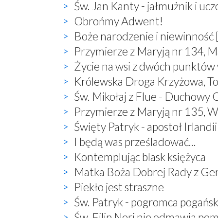
Św. Jan Kanty - jałmużnik i uc
Obrońmy Adwent!
Boże narodzenie i niewinność 
Przymierze z Maryją nr 134, M
Życie na wsi z dwóch punktów
Królewska Droga Krzyżowa, T
Św. Mikołaj z Flue - Duchowy O
Przymierze z Maryją nr 135, W
Święty Patryk - apostoł Irlandii
I będą was prześladować...
Kontemplując blask księżyca
Matka Boża Dobrej Rady z Ge
Piekło jest straszne
Św. Patryk - pogromca pogań
Św. Filip Neri nie odmawia po