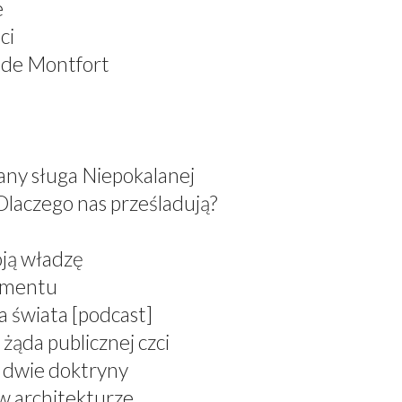
e
ci
 de Montfort
any sługa Niepokalanej
Dlaczego nas prześladują?
oją władzę
ramentu
a świata [podcast]
żąda publicznej czci
, dwie doktryny
 w architekturze