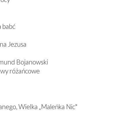
a babć
ana Jezusa
dmund Bojanowski
iewy różańcowe
anego, Wielka „Maleńka Nic"