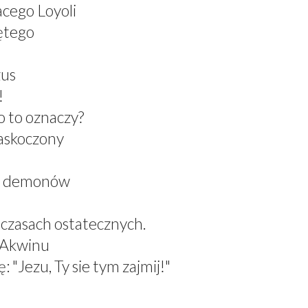
acego Loyoli
ętego
zus
!
 to oznaczy?
zaskoczony
el demonów
 czasach ostatecznych.
z Akwinu
 "Jezu, Ty sie tym zajmij!"