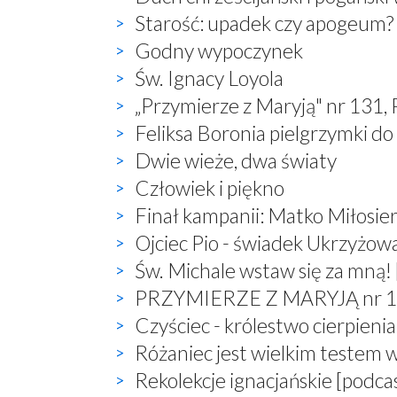
Starość: upadek czy apogeum?
Godny wypoczynek
Św. Ignacy Loyola
„Przymierze z Maryją" nr 131,
Feliksa Boronia pielgrzymki do
Dwie wieże, dwa światy
Człowiek i piękno
Finał kampanii: Matko Miłosier
Ojciec Pio - świadek Ukrzyżow
Św. Michale wstaw się za mną! 
PRZYMIERZE Z MARYJĄ nr 132,
Czyściec - królestwo cierpienia
Różaniec jest wielkim testem 
Rekolekcje ignacjańskie [podca