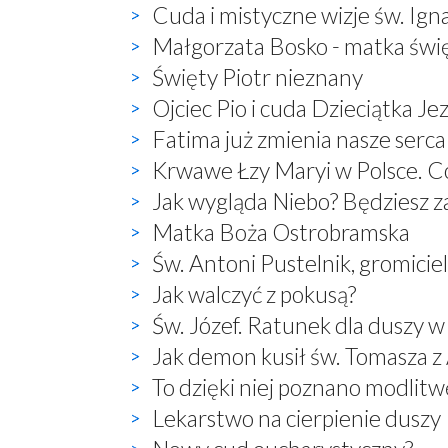
Cuda i mistyczne wizje św. Ign
Małgorzata Bosko - matka świ
Święty Piotr nieznany
Ojciec Pio i cuda Dzieciątka Je
Fatima już zmienia nasze serca
Krwawe Łzy Maryi w Polsce. Co
Jak wygląda Niebo? Będziesz 
Matka Boża Ostrobramska
Św. Antoni Pustelnik, gromici
Jak walczyć z pokusą?
Św. Józef. Ratunek dla duszy w
Jak demon kusił św. Tomasza 
To dzięki niej poznano modlitwę:
Lekarstwo na cierpienie duszy