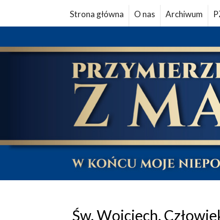
Strona główna
O nas
Archiwum
P
Św. Wojciech. Człowiek