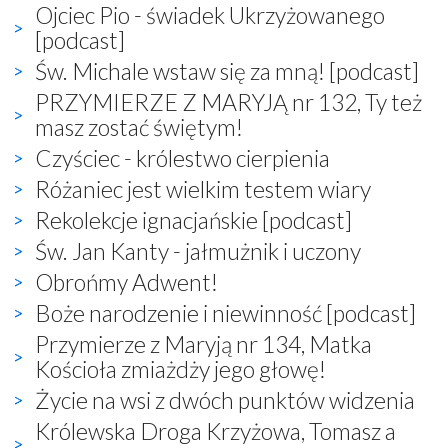
Ojciec Pio - świadek Ukrzyżowanego
[podcast]
Św. Michale wstaw się za mną! [podcast]
PRZYMIERZE Z MARYJĄ nr 132, Ty też
masz zostać świętym!
Czyściec - królestwo cierpienia
Różaniec jest wielkim testem wiary
Rekolekcje ignacjańskie [podcast]
Św. Jan Kanty - jałmużnik i uczony
Obrońmy Adwent!
Boże narodzenie i niewinność [podcast]
Przymierze z Maryją nr 134, Matka
Kościoła zmiażdży jego głowę!
Życie na wsi z dwóch punktów widzenia
Królewska Droga Krzyżowa, Tomasz a