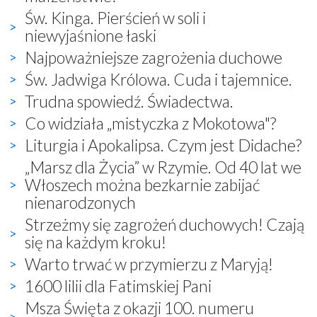
Św. Kinga. Pierścień w soli i
niewyjaśnione łaski
Najpoważniejsze zagrożenia duchowe
Św. Jadwiga Królowa. Cuda i tajemnice.
Trudna spowiedź. Świadectwa.
Co widziała „mistyczka z Mokotowa"?
Liturgia i Apokalipsa. Czym jest Didache?
„Marsz dla Życia” w Rzymie. Od 40 lat we
Włoszech można bezkarnie zabijać
nienarodzonych
Strzeżmy się zagrożeń duchowych! Czają
się na każdym kroku!
Warto trwać w przymierzu z Maryją!
1600 lilii dla Fatimskiej Pani
Msza Święta z okazji 100. numeru