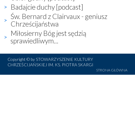
Badajcie duchy [podcast]
Św. Bernard z Clairvaux - geniusz
Chrześcijaństwa
Miłosierny Bóg jest sędzią
sprawiedliwym...
Copyright © by STOWARZYSZENIE KULTURY
CHRZEŚCIJAŃSKIEJ IM. KS. PIOTRA SKARGI
STRONA GŁÓWNA