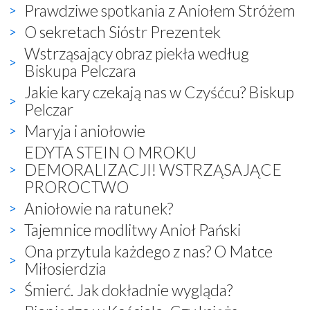
Prawdziwe spotkania z Aniołem Stróżem
O sekretach Sióstr Prezentek
Wstrząsający obraz piekła według
Biskupa Pelczara
Jakie kary czekają nas w Czyśćcu? Biskup
Pelczar
Maryja i aniołowie
EDYTA STEIN O MROKU
DEMORALIZACJI! WSTRZĄSAJĄCE
PROROCTWO
Aniołowie na ratunek?
Tajemnice modlitwy Anioł Pański
Ona przytula każdego z nas? O Matce
Miłosierdzia
Śmierć. Jak dokładnie wygląda?