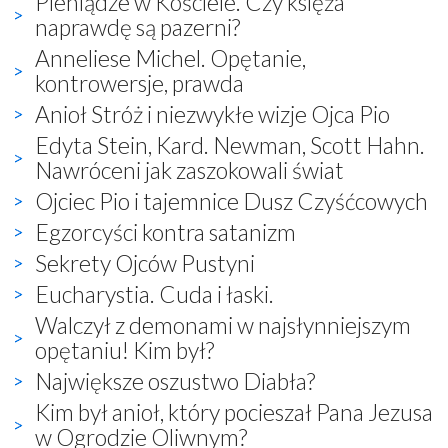
Pieniądze w Kościele. Czy księża
naprawdę są pazerni?
Anneliese Michel. Opętanie,
kontrowersje, prawda
Anioł Stróż i niezwykłe wizje Ojca Pio
Edyta Stein, Kard. Newman, Scott Hahn.
Nawróceni jak zaszokowali świat
Ojciec Pio i tajemnice Dusz Czyśćcowych
Egzorcyści kontra satanizm
Sekrety Ojców Pustyni
Eucharystia. Cuda i łaski.
Walczył z demonami w najsłynniejszym
opętaniu! Kim był?
Największe oszustwo Diabła?
Kim był anioł, który pocieszał Pana Jezusa
w Ogrodzie Oliwnym?