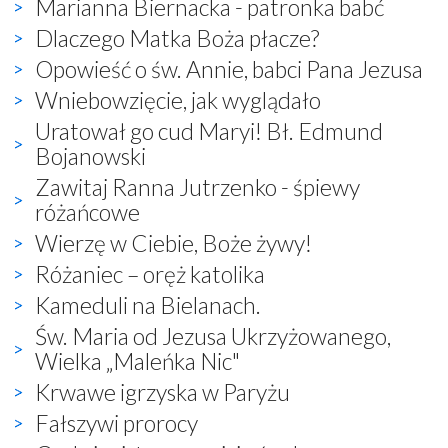
Marianna Biernacka - patronka babć
Dlaczego Matka Boża płacze?
Opowieść o św. Annie, babci Pana Jezusa
Wniebowzięcie, jak wyglądało
Uratował go cud Maryi! Bł. Edmund
Bojanowski
Zawitaj Ranna Jutrzenko - śpiewy
różańcowe
Wierzę w Ciebie, Boże żywy!
Różaniec – oręż katolika
Kameduli na Bielanach.
Św. Maria od Jezusa Ukrzyżowanego,
Wielka „Maleńka Nic"
Krwawe igrzyska w Paryżu
Fałszywi prorocy