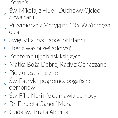
Kempis
Św. Mikołaj z Flue - Duchowy Ojciec
Szwajcarii
Przymierze z Maryją nr 135, Wzór męża i
ojca
Święty Patryk - apostoł Irlandii
I będą was prześladować...
Kontemplując blask księżyca
Matka Boża Dobrej Rady z Genazzano
Piekło jest straszne
Św. Patryk - pogromca pogańskich
demonów
Św. Filip Neri nie odmawia pomocy
Bł. Elżbieta Canori Mora
Cuda św. Brata Alberta