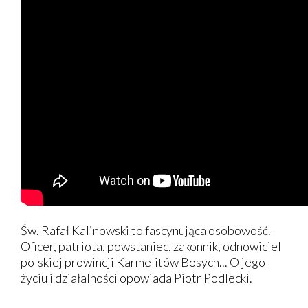
Św. Rafał Kalinowski to fascynująca osobowość.
Oficer, patriota, powstaniec, zakonnik, odnowiciel
polskiej prowincji Karmelitów Bosych... O jego
życiu i działalności opowiada Piotr Podlecki.