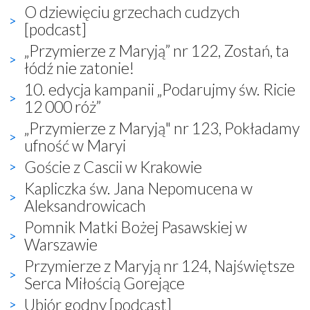
O dziewięciu grzechach cudzych
[podcast]
„Przymierze z Maryją” nr 122, Zostań, ta
łódź nie zatonie!
10. edycja kampanii „Podarujmy św. Ricie
12 000 róż”
„Przymierze z Maryją" nr 123, Pokładamy
ufność w Maryi
Goście z Cascii w Krakowie
Kapliczka św. Jana Nepomucena w
Aleksandrowicach
Pomnik Matki Bożej Pasawskiej w
Warszawie
Przymierze z Maryją nr 124, Najświętsze
Serca Miłością Gorejące
Ubiór godny [podcast]