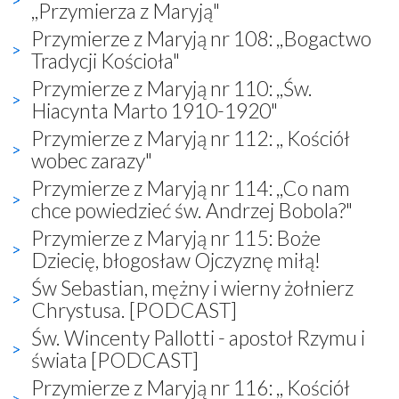
,,Przymierza z Maryją"
Przymierze z Maryją nr 108: ,,Bogactwo
Tradycji Kościoła"
Przymierze z Maryją nr 110: ,,Św.
Hiacynta Marto 1910-1920"
Przymierze z Maryją nr 112: ,, Kościół
wobec zarazy"
Przymierze z Maryją nr 114: ,,Co nam
chce powiedzieć św. Andrzej Bobola?"
Przymierze z Maryją nr 115: Boże
Dziecię, błogosław Ojczyznę miłą!
Św Sebastian, mężny i wierny żołnierz
Chrystusa. [PODCAST]
Św. Wincenty Pallotti - apostoł Rzymu i
świata [PODCAST]
Przymierze z Maryją nr 116: ,, Kościół