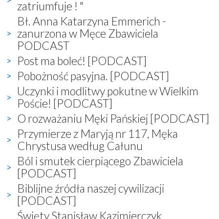
zatriumfuje ! "
Bł. Anna Katarzyna Emmerich -
zanurzona w Męce Zbawiciela
PODCAST
Post ma boleć! [PODCAST]
Pobożność pasyjna. [PODCAST]
Uczynki i modlitwy pokutne w Wielkim
Poście! [PODCAST]
O rozważaniu Męki Pańskiej [PODCAST]
Przymierze z Maryją nr 117, Męka
Chrystusa według Całunu
Ból i smutek cierpiącego Zbawiciela
[PODCAST]
Biblijne źródła naszej cywilizacji
[PODCAST]
Święty Stanisław Kazimierczyk