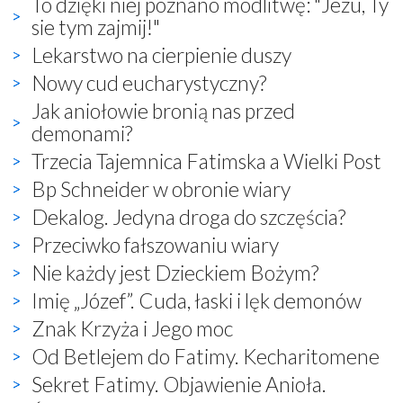
To dzięki niej poznano modlitwę: "Jezu, Ty
sie tym zajmij!"
Lekarstwo na cierpienie duszy
Nowy cud eucharystyczny?
Jak aniołowie bronią nas przed
demonami?
Trzecia Tajemnica Fatimska a Wielki Post
Bp Schneider w obronie wiary
Dekalog. Jedyna droga do szczęścia?
Przeciwko fałszowaniu wiary
Nie każdy jest Dzieckiem Bożym?
Imię „Józef”. Cuda, łaski i lęk demonów
Znak Krzyża i Jego moc
Od Betlejem do Fatimy. Kecharitomene
Sekret Fatimy. Objawienie Anioła.