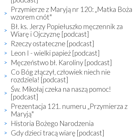
Przymierze z Maryją nr 120: „Matka Boża
wzorem cnót"
Bł. ks. Jerzy Popiełuszko męczennik za
Wiarę i Ojczyznę [podcast]
Rzeczy ostateczne [podcast]
Leon I - wielki papież [podcast]
Męczeństwo bł. Karoliny [podcast]
Co Bóg złączył, człowiek niech nie
rozdziela! [podcast]
Św. Mikołaj czeka na naszą pomoc!
[podcast]
Prezentacja 121. numeru „Przymierza z
Maryją"
Historia Bożego Narodzenia
Gdy dzieci tracą wiarę [podcast]