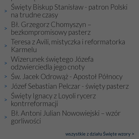
bez obecności duszpasterza – księdza Krzysztofa.
Święty Biskup Stanisław - patron Polski
Oprócz zapewnienia nam możliwości codziennego
na trudne czasy
wysłuchania Mszy Świętej, dawał on wyrazy swej
niezwykłej czci dla Matki Bożej śpiewem
Godzinek
i
Bł. Grzegorz Chomyszyn –
pięknych pieśni.
bezkompromisowy pasterz
Teresa z Avili, mistyczka i reformatorka
Każdy z nas przywiózł Matce Bożej bagaż własnych
Karmelu
intencji, od tych najbardziej osobistych po zbiorowe –
dotyczące Kościoła i Ojczyzny. Każdy też otrzymał w
Wizerunek świętego Józefa
duchowym wymiarze to, czego najbardziej potrzebował.
odzwierciedla jego cnoty
To doświadczenie znają wszyscy pielgrzymujący ze
Św. Jacek Odrowąż - Apostoł Północy
szczerą intencją w miejsca szczególnie wybrane przez
Pana Boga i przez Maryję.
Józef Sebastian Pelczar - święty pasterz
Wśród tych niezwykłych miejsc jest też Fatima, niosąca
Święty Ignacy z Loyoli rycerz
do Nieba już od ponad wieku nieprzerwany strumień
kontrreformacji
ludzkiej modlitwy.
Bł. Antoni Julian Nowowiejski – wzór
gorliwości
wszystkie z działu Święte wzory >