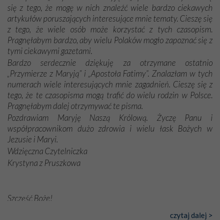
się z tego, że mogę w nich znaleźć wiele bardzo ciekawych
artykułów poruszających interesujące mnie tematy. Cieszę się
z tego, że wiele osób może korzystać z tych czasopism.
Pragnęłabym bardzo, aby wielu Polaków mogło zapoznać się z
tymi ciekawymi gazetami.
Bardzo serdecznie dziękuję za otrzymane ostatnio
„Przymierze z Maryją” i „Apostoła Fatimy”. Znalazłam w tych
numerach wiele interesujących mnie zagadnień. Cieszę się z
tego, że te czasopisma mogą trafić do wielu rodzin w Polsce.
Pragnęłabym dalej otrzymywać te pisma.
Pozdrawiam Maryję Naszą Królową. Życzę Panu i
współpracownikom dużo zdrowia i wielu łask Bożych w
Jezusie i Maryi.
Wdzięczna Czytelniczka
Krystyna z Pruszkowa
Szczęść Boże!
Bardzo dziękuję za przysyłanie mi „Przymierza z Maryją”. Jest
czytaj dalej >