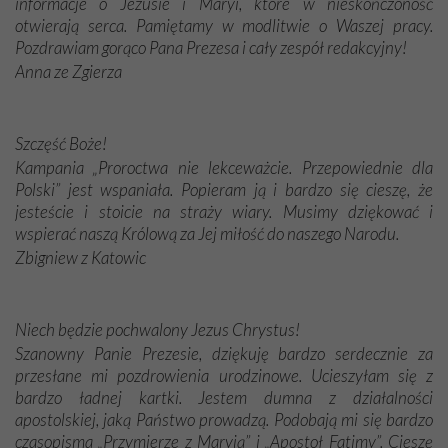
informacje o Jezusie i Maryi, które w nieskończoność
otwierają serca. Pamiętamy w modlitwie o Waszej pracy.
Pozdrawiam gorąco Pana Prezesa i cały zespół redakcyjny!
Anna ze Zgierza
Szczęść Boże!
Kampania „Proroctwa nie lekceważcie. Przepowiednie dla
Polski” jest wspaniała. Popieram ją i bardzo się cieszę, że
jesteście i stoicie na straży wiary. Musimy dziękować i
wspierać naszą Królową za Jej miłość do naszego Narodu.
Zbigniew z Katowic
Niech będzie pochwalony Jezus Chrystus!
Szanowny Panie Prezesie, dziękuję bardzo serdecznie za
przesłane mi pozdrowienia urodzinowe. Ucieszyłam się z
bardzo ładnej kartki. Jestem dumna z działalności
apostolskiej, jaką Państwo prowadzą. Podobają mi się bardzo
czasopisma „Przymierze z Maryją” i „Apostoł Fatimy”. Cieszę