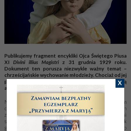
Publikujemy fragment encykliki Ojca Świętego Piusa
XI
Divini illius Magistri
z 31 grudnia 1929 roku.
Dokument ten porusza niezwykle ważny temat –
chrześcijańskie wychowanie młodzieży. Chociaż od jej
publikacji minął prawie wiek, wciąż uderza swą
X
aktualnością!
Nigdy nie powinno się tracić z oczu, że przedmiotem
chrześcijańskiego wychowania jest cały człowiek, duch
złączony z ciałem w jedności natury, ze wszystkimi
swoimi władzami przyrodzonymi i nadprzyrodzonymi, jak
go nam przedstawia zdrowy rozum i Objawienie; przeto