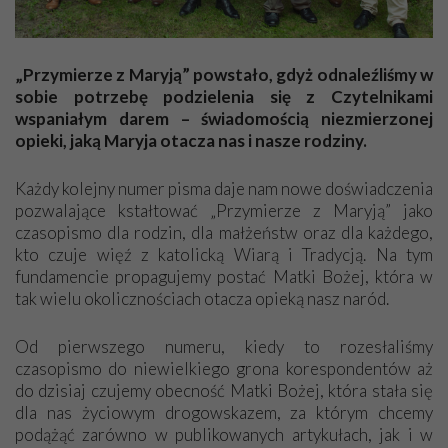
Szanowni Państwo!
Dziękuję za wszystkie numery „Przymierza…”, bo to ciekawe
„Przymierze z Maryją” powstało, gdyż odnaleźliśmy w
czasopismo. Warto je prenumerować. Dużo opisujecie i dużo
sobie potrzebę podzielenia się z Czytelnikami
się dowiadujemy, co się dzieje teraz i kiedyś – jak to było na
wspaniałym darem – świadomością niezmierzonej
świecie dawno temu, w tamtych wiekach. Życzę Wam wielu
opieki, jaką Maryja otacza nas i nasze rodziny.
łask Bożych i siły w dalszym działaniu. Nie poddawajcie się
siłom zła, które próbują zniszczyć wszystko, co Boże. Któż jak
Każdy kolejny numer pisma daje nam nowe doświadczenia
Bóg! Pozdrawiam Was serdecznie,
pozwalające kstałtować „Przymierze z Maryją” jako
Maria
czasopismo dla rodzin, dla małżeństw oraz dla każdego,
kto czuje więź z katolicką Wiarą i Tradycją. Na tym
fundamencie propagujemy postać Matki Bożej, która w
Niech będzie pochwalony Jezus Chrystus!
tak wielu okolicznościach otacza opieką nasz naród.
Dziękuję z całego serca za cudowne „Przymierze z Maryją”.
Jestem szczęśliwa, że otrzymuję to pismo. Jest tam dużo
Od pierwszego numeru, kiedy to rozesłaliśmy
pięknych, cudownych tekstów o Maryi i Jezusie Chrystusie, a
czasopismo do niewielkiego grona korespondentów aż
także dużo o wierze katolickiej i o naszej kulturze. Są tam
do dzisiaj czujemy obecność Matki Bożej, która stała się
piękne tematy i bardzo dobre dla naszego życia wiadomości.
dla nas życiowym drogowskazem, za którym chcemy
Jestem szczęśliwa, że otrzymuję „Przymierze z Maryją”.
podążąć zarówno w publikowanych artykułach, jak i w
Dziękuję, modlę się za cały Apostolat Fatimy i za Pana