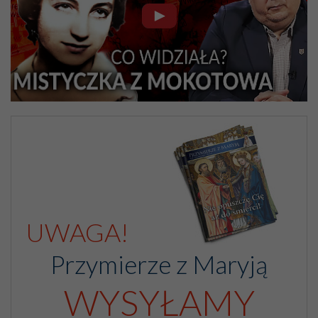
nawet samo doświadczenie życia, z którego widać, że
właśnie w młodzieży występki przeciw obyczajności nie
są tyle następstwem braku znajomości rzeczy, ile przede
wszystkim słabości woli wystawionej na
niebezpieczeństwa i niewspieranej środkami łaski.
W tej tak bardzo delikatnej materii, jeżeli, zważywszy
wszystkie okoliczności, jakieś pouczenie indywidualne w
odpowiednim czasie ze strony tych, którym Bóg dał
wychowawcze posłannictwo i łaskę stanu, okazałoby się
konieczne, należy zachować wszelką ostrożność, dobrze
znaną tradycyjnemu chrześcijańskiemu wychowaniu.
Źródło: www.ekai.pl/dokumenty/encyklika-divini-illius-
magistri/. Tytuł pochodzi od Redakcji.
UWAGA!
Przymierze z Maryją
WYSYŁAMY