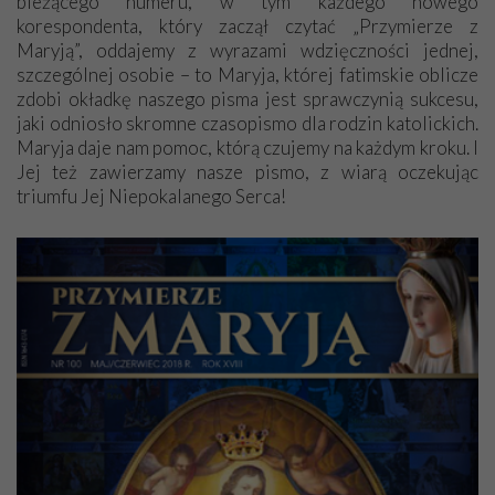
bieżącego numeru, w tym każdego nowego
korespondenta, który zaczął czytać „Przymierze z
Maryją”, oddajemy z wyrazami wdzięczności jednej,
szczególnej osobie – to Maryja, której fatimskie oblicze
zdobi okładkę naszego pisma jest sprawczynią sukcesu,
jaki odniosło skromne czasopismo dla rodzin katolickich.
Maryja daje nam pomoc, którą czujemy na każdym kroku. I
Jej też zawierzamy nasze pismo, z wiarą oczekując
triumfu Jej Niepokalanego Serca!