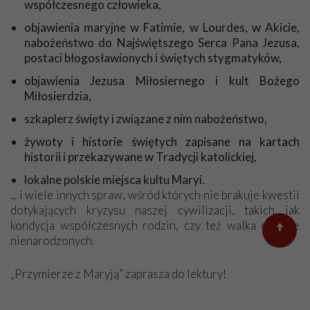
współczesnego człowieka,
Księdza Piotra Skargi: za życzenia urodzinowe, za listy Pana
objawienia maryjne w Fatimie, w Lourdes, w Akicie,
Sławomira i wszystkie pamiątki, a szczególnie za koronę Matki
nabożeństwo do Najświętszego Serca Pana Jezusa,
Bożej Fatimskiej. Jak stawałam przed Fatimską Panią,
postaci błogosławionych i świętych stygmatyków,
mówiłam w duchu: „Jesteś taka skromniutka, skromniutka
bez korony”… A teraz moja Dostojna Pani ma koronę!
objawienia Jezusa Miłosiernego i kult Bożego
Serdecznie dziękuję, bardzo się cieszę.
Miłosierdzia,
A jeszcze kilka słów o mnie… Jestem schorowaną osobą,
szkaplerz święty i związane z nim nabożeństwo,
chodzę o lasce. Nie mam już nawet siły iść sama do kościoła –
to około 1 kilometra, ale mój sąsiad zawozi mnie co niedzielę
żywoty i historie świętych zapisane na kartach
na Mszę. Mam też problemy ze słuchem. Aparat słuchowy nie
historii i przekazywane w Tradycji katolickiej,
wszędzie zdaje egzamin, szczególnie w kościele, jak kapłan
lokalne polskie miejsca kultu Maryi.
mówi dalej od mikrofonu, to robi się pogłos, ale jakoś daję
... i wiele innych spraw, wśród których nie brakuje kwestii
sobie radę. Nie narzekam, bo mam dużą rodzinę i opiekuje się
dotykających kryzysu naszej cywilizacji, takich jak
mną córka. Praktycznie przejęła wszystkie moje obowiązki.
kondycja współczesnych rodzin, czy też walka o życie
Przepraszam, że nie nadążam za waszymi propozycjami, ale w
nienarodzonych.
miarę możliwości będę wspomagać Stowarzyszenie. Życzę
Wam wszystkim zdrowia i błogosławieństwa.
„Przymierze z Maryją” zaprasza do lektury!
Z Panem Bogiem!
Genowefa