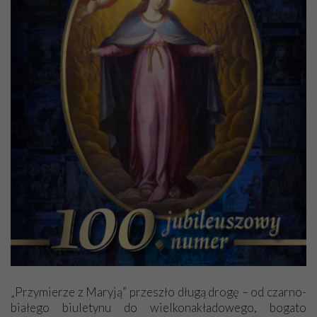
„Przymierze z Maryją” przeszło długą drogę – od czarno-
białego biuletynu do wielkonakładowego, bogato