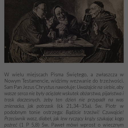
W wielu miejscach Pisma Świętego, a zwłaszcza w
Nowym Testamencie, widzimy wezwanie do trzeźwości.
Sam Pan Jezus Chrystus nawołuje:
Uważajcie na siebie, aby
wasze serca nie były ociężałe wskutek obżarstwa, pijaństwa i
trosk doczesnych, żeby ten dzień nie przypadł na was
znienacka, jak potrzask
(Łk 21,34–35a). Św. Piotr w
podobnym tonie ostrzega:
Bądźcie trzeźwi! Czuwajcie!
Przeciwnik wasz, diabeł, jak lew ryczący krąży szukając kogo
pożreć
(1 P 5,8) Św. Paweł mówi wprost o wiecznym