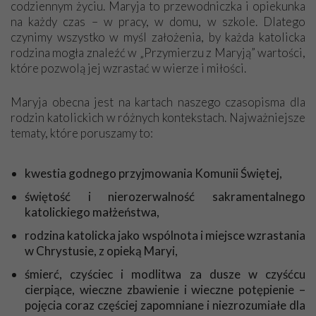
codziennym życiu. Maryja to przewodniczka i opiekunka
Prezesa.
na każdy czas – w pracy, w domu, w szkole. Dlatego
Janina z Włocławka
czynimy wszystko w myśl założenia, by każda katolicka
rodzina mogła znaleźć w „Przymierzu z Maryją” wartości,
które pozwolą jej wzrastać w wierze i miłości.
Niech będzie pochwalony Jezus Chrystus!
Panie Sławomirze, w liście zadał mi Pan pytanie, czy jestem
Maryja obecna jest na kartach naszego czasopisma dla
dumna z otrzymywanego pisma „Przymierze z Maryją”. Jestem
rodzin katolickich w różnych kontekstach. Najważniejsze
dumna! A dlaczego? Bo jest to pismo jedyne w swoim rodzaju.
tematy, które poruszamy to:
To ogromna wiedza. Każdy artykuł bogaty w wydarzenia,
emanuje częścią historii o naszej wierze katolickiej. Bardzo
kwestia godnego przyjmowania Komunii Świętej,
dużo przeczytałam dobrych książek (bo lubię czytać), ale
pismo „Przymierze z Maryją” stawiam na pierwszym miejscu,
świętość i nierozerwalność sakramentalnego
bo porusza serce, ubogaca duszę i umysł. O wielu sprawach
katolickiego małżeństwa,
opisanych w artykułach wcześniej nie miałam wiedzy. Ale
rodzina katolicka jako wspólnota i miejsce wzrastania
teraz mając 86 lat jestem poniekąd uczennicą „Przymierza z
w Chrystusie, z opieką Maryi,
Maryją”. Mówi się, że człowiek uczy się do końca życia,
prawda? Bóg zapłać za tę wiedzę. Z szacunkiem chylę czoło
śmierć, czyściec i modlitwa za dusze w czyśćcu
przed wszystkimi osobami za pracę i trud w tworzeniu pisma.
cierpiące, wieczne zbawienie i wieczne potępienie –
A Matka Boża, nasza Królowa, niech Was błogosławi. Przy
pojęcia coraz częściej zapomniane i niezrozumiałe dla
okazji „Bóg zapłać” za wszystko co dostaję od Stowarzyszenia