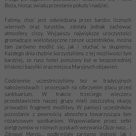
Boża, niosąc światu przesłanie pokuty i nadziei.
Fatima, choć jest odwiedzana przez bardzo licznych
wiernych oraz turystów, zdołała jednak zachować
atmosferę ciszy. Wyjąwszy największe uroczystości
gromadzące wielotysięczne rzesze uczestników, można
tam zarówno modlić się, jak i słuchać w skupieniu.
Każdego dnia chętnie korzystaliśmy z tej możliwości tym
bardziej, że nasz hotel położony był w bezpośredniej
bliskości bazyliki oraz miejsca Maryjnych objawień.
Codziennie uczestniczyliśmy też w tradycyjnych
nabożeństwach i procesjach na olbrzymim placu przed
sanktuarium. W trakcie trzeciego wieczoru
przedstawiciele naszej grupy mieli zaszczytną okazję
prowadzić fragment modlitwy. W pamięci uczestników
pozostanie z pewnością atmosfera towarzysząca tym
różańcowym spotkaniom. Wypowiadane przez setki
pielgrzymów w różnych językach wezwania
Ojcze nasz
… i
Zdrowaś Maryjo
… podkreślały zarówno jedność jak i