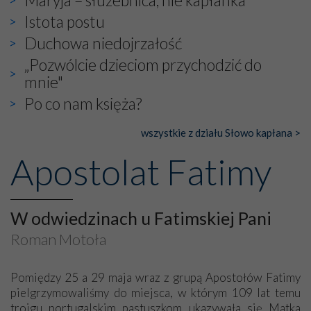
Maryja – służebnica, nie kapłanka
Istota postu
Duchowa niedojrzałość
„Pozwólcie dzieciom przychodzić do
mnie"
Po co nam księża?
wszystkie z działu Słowo kapłana >
Apostolat Fatimy
W odwiedzinach u Fatimskiej Pani
Roman Motoła
Pomiędzy 25 a 29 maja wraz z grupą Apostołów Fatimy
pielgrzymowaliśmy do miejsca, w którym 109 lat temu
trojgu portugalskim pastuszkom ukazywała się Matka