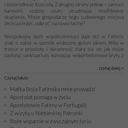
różnorodność Kościoła. Z drugiej strony jednak – zamiast
harmonii rodziły szum, utrudniając modlitewne
skupienie. Może gospodarze tego cudownego miejsca
zechcą kiedyś „odkryć” na nowo łacinę?
Niespokojny duch współczesności daje też w Fatimie
znać o sobie w sposób widoczny gołym okiem. Niby w
trosce o prostotę i skromność stara się on jak może
zasłonić sanktuarium, wznosząc wokół betonowe bryły, z
których niektóre nawet zostały poświęcone jako miejsca
katolickiego kultu. Tylko co wspólnego z żywą,
czytaj dalej >
autentyczną wiarą mogą mieć płaskie, szare bunkry albo
Czytaj także:
kaplice, w których Tabernakulum przypomina bardziej
skrzynkę na narzędzia? Albo co powiedzieć o ustawionym
Matka Boża Fatimska mnie prowadzi
tuż przy nowej bazylice wielkim krzyżu, na którym
Apostolat pomaga w życiu
zamiast Chrystusa umieszczono dziwaczną postać jakby
Apostołowie Fatimy w Portugalii
wyjętą ze starożytnych hieroglifów? W kulturowym
kontekście naszych czasów to raczej karykatura niż godny
Z wizytą u Niebieskiej Patronki
wizerunek Zbawiciela…
Boże wsparcie w zwyczajnym życiu
Zatem nawet w bezpośrednim otoczeniu sanktuarium