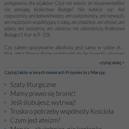
potępieniu dla pijaków:
Czyż nie wiecie, że niesprawiedliwi
nie posiądą Królestwa Bożego? Nie łudźcie się! Ani
rozpustnicy, ani bałwochwalcy, ani cudzołożnicy, ani rozwięźli,
ani mężczyźni współżyjący z sobą, ani złodzieje, ani chciwi, ani
pijacy, ani oszczercy, ani zdziercy nie odziedziczą Królestwa
Bożego
(1 Kor 6,9–10).
Czy zatem spożywanie alkoholu jest samo w sobie złe?
Nie, gdyż Słowo Boże podchodzi do tej kwestii również
pozytywnie. [...]
czytaj dalej >
[Pełny tekst w wydaniu papierowym]
Czytaj także w innych numerach Przymierza z Maryją:
Szaty liturgiczne
Mamy prawo się bronić!
Jeśli ślubujesz, wytrwaj!
Troska o potrzeby wspólnoty Kościoła
Czym jest ateizm?