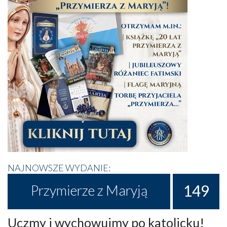
NAJNOWSZE WYDANIE:
149
Przymierze z Maryją
Uczmy i wychowujmy po katolicku!