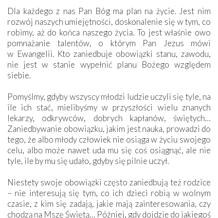
Dla każdego z nas Pan Bóg ma plan na życie. Jest nim
rozwój naszych umiejętności, doskonalenie się w tym, co
robimy, aż do końca naszego życia. To jest właśnie owo
pomnażanie talentów, o którym Pan Jezus mówi
w Ewangelii. Kto zaniedbuje obowiązki stanu, zawodu,
nie jest w stanie wypełnić planu Bożego względem
siebie.
Pomyślmy, gdyby wszyscy młodzi ludzie uczyli się tyle, na
ile ich stać, mielibyśmy w przyszłości wielu znanych
lekarzy, odkrywców, dobrych kapłanów, świętych…
Zaniedbywanie obowiązku, jakim jest nauka, prowadzi do
tego, że albo młody człowiek nie osiąga w życiu swojego
celu, albo może nawet uda mu się coś osiągnąć, ale nie
tyle, ile by mu się udało, gdyby się pilnie uczył.
Niestety swoje obowiązki często zaniedbują też rodzice
– nie interesują się tym, co ich dzieci robią w wolnym
czasie, z kim się zadają, jakie mają zainteresowania, czy
chodzą na Mszę Świętą… Później, gdy dojdzie do jakiegoś