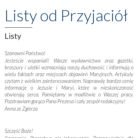
przeniosły nas do czasów, gdy świątynie bez wątpienia
Listy od Przyjaciół
wznoszono na chwałę Bożą, na przykład – w podzięce za
Opatrznościową pomoc w wygranej bitwie o
niepodległość kraju. Zachwyt budziła potężna, a zarazem
misterna architektura tych monumentalnych dzieł,
Listy
wspaniałe zdobienia, dbałość ich twórców o detale,
połączenie talentów z wytrwałością i pracowitością
Szanowni Państwo!
budowniczych.
Jesteście wspaniali! Wasze wydawnictwa oraz gazetki,
broszury i ulotki wzmacniają naszą duchowość i informują o
Podążyliśmy też śladami fatimskich wizjonerów – Łucji
wielu faktach oraz miejscach objawień Maryjnych. Artykuły
dos Santos oraz świętych Hiacynty i Franciszka Marto.
czytam z wielkim zainteresowaniem. Naprawdę bardzo cenię
Modliliśmy się przy ich grobach. Odprawiliśmy Drogę
informacje o Jezusie i Maryi, które w nieskończoność
Krzyżową w ich rodzinnych stronach, odwiedziliśmy
otwierają serca. Pamiętamy w modlitwie o Waszej pracy.
domy, w których żyli.
Pozdrawiam gorąco Pana Prezesa i cały zespół redakcyjny!
Anna ze Zgierza
W miejscu objawień Matki Bożej zapaliliśmy świece
przywiezione wraz z intencjami powierzonymi nam przez
Darczyńców w ramach akcji „Twoje światło w Fatimie”.
Podczas tej kilkudniowej wyprawy na każdym kroku
Szczęść Boże!
spotykaliśmy się z serdeczną otwartością