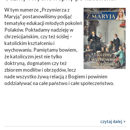
W tym numerze „Przymierza z
Maryją” postanowiliśmy podjąć
tematykę edukacji młodych pokoleń
Polaków. Pokładamy nadzieję w
chrześcijańskim, czy też ściślej –
katolickim kształceniu i
wychowaniu. Pamiętamy bowiem,
że katolicyzm jest nie tylko
doktryną, dogmatem czy też
zbiorem modlitw i obrzędów, lecz
nade wszystko żywą relacją z Bogiem i powinien
oddziaływać na całe państwo i całe społeczeństwo.
czytaj dalej >