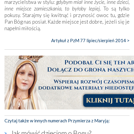
marzycielstwa w stylu:
gdybym miał inne życie, inne dzieci,
inne miejsce zamieszkania, to byłoby lepiej
. To są tylko
pokusy. Starajmy się kwitnąć i przynosić owoc tu, gdzie
Pan Bóg nas posiał. Każde miejsce jest dobre, jeżeli się je
napełni miłością.
Artykuł z PzM 77 lipiec/sierpień 2014 >
Czytaj także w innych numerach Przymierza z Maryją:
Jak mówić dzieciom o Bogu?