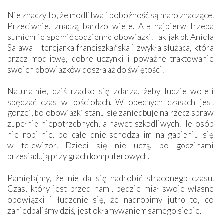
Nie znaczy to, że modlitwa i pobożność są mało znaczące.
Przeciwnie, znaczą bardzo wiele. Ale najpierw trzeba
sumiennie spełnić codzienne obowiązki. Tak jak bł. Aniela
Salawa – tercjarka franciszkańska i zwykła służąca, która
przez modlitwę, dobre uczynki i poważne traktowanie
swoich obowiązków doszła aż do świętości.
Naturalnie, dziś rzadko się zdarza, żeby ludzie woleli
spędzać czas w kościołach. W obecnych czasach jest
gorzej, bo obowiązki stanu się zaniedbuje na rzecz spraw
zupełnie niepotrzebnych, a nawet szkodliwych. Ile osób
nie robi nic, bo całe dnie schodzą im na gapieniu się
w telewizor. Dzieci się nie uczą, bo godzinami
przesiadują przy grach komputerowych.
Pamiętajmy, że nie da się nadrobić straconego czasu.
Czas, który jest przed nami, będzie miał swoje własne
obowiązki i łudzenie się, że nadrobimy jutro to, co
zaniedbaliśmy dziś, jest okłamywaniem samego siebie.