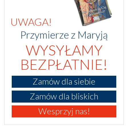
UWAGA!
Przymierze z Maryją
WYSYŁAMY
BEZPŁATNIE!
Zamów dla siebie
Zamów dla bliskich
Wesprzyj nas!