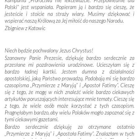
Kampania „Proroctwa nie lekceważcie. Przepowiednie dla
Portugalczyków. Podziwialiśmy ich ludową sztukę i
Polski” jest wspaniała. Popieram ją i bardzo się cieszę, że
zwyczaje. Mimo że nasze kraje są od siebie bardzo
jesteście i stoicie na straży wiary. Musimy dziękować i
oddalone, w żaden sposób nie czuliśmy się obco.
wspierać naszą Królową za Jej miłość do naszego Narodu.
Sprawiła to oczywiście sama Matka Boża, ale też
Zbigniew z Katowic
kulturowa bliskość biorąca swój początek w naszej
wspólnej wierze. Podczas wyjazdów do historycznych
miejsc, które znalazły się na trasie naszej pielgrzymki,
Niech będzie pochwalony Jezus Chrystus!
mieliśmy okazję przekonać się, że Maryja swoją opieką
Szanowny Panie Prezesie, dziękuję bardzo serdecznie za
otacza nie tylko nasz naród, lecz wszystkie nacje, które
przesłane mi pozdrowienia urodzinowe. Ucieszyłam się z
się Jej ufnie oddają, a także każdą osobę, która zawierza
bardzo ładnej kartki. Jestem dumna z działalności
Jej siebie oraz swych bliskich.
apostolskiej, jaką Państwo prowadzą. Podobają mi się bardzo
czasopisma „Przymierze z Maryją” i „Apostoł Fatimy”. Cieszę
Dzieje Portugalii to również historia wierności Bogu i
się z tego, że mogę w nich znaleźć wiele bardzo ciekawych
odstępstw, także w życiu władców. Trudne momenty w
artykułów poruszających interesujące mnie tematy. Cieszę się
wymiarze tak osobistym, jak i zbiorowym, przypominają o
z tego, że wiele osób może korzystać z tych czasopism.
konieczności ciągłego zabiegania o własną duszę i o łaskę
Pragnęłabym bardzo, aby wielu Polaków mogło zapoznać się z
Opatrzności. Wierność przynosi pomyślność –
tymi ciekawymi gazetami.
przynajmniej w życiu duchowym. Odstępstwo owocuje
Bardzo serdecznie dziękuję za otrzymane ostatnio
nieszczęściem i śmiercią. Te uniwersalne prawdy
„Przymierze z Maryją” i „Apostoła Fatimy”. Znalazłam w tych
przychodziły na myśl, gdy słuchaliśmy opowieści