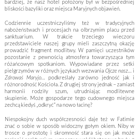
bardziej, że nasz hotel położony był w bezpośredniej
bliskości bazyliki oraz miejsca Maryjnych objawień.
Codziennie uczestniczyliśmy też w tradycyjnych
nabożeństwach i procesjach na olbrzymim placu przed
sanktuarium. W trakcie trzeciego wieczoru
przedstawiciele naszej grupy mieli zaszczytną okazję
prowadzić fragment modlitwy. W pamięci uczestników
pozostanie z pewnością atmosfera towarzysząca tym
różańcowym spotkaniom. Wypowiadane przez setki
pielgrzymów w różnych językach wezwania
Ojcze nasz
… i
Zdrowaś Maryjo
… podkreślały zarówno jedność jak i
różnorodność Kościoła. Z drugiej strony jednak – zamiast
harmonii rodziły szum, utrudniając modlitewne
skupienie. Może gospodarze tego cudownego miejsca
zechcą kiedyś „odkryć” na nowo łacinę?
Niespokojny duch współczesności daje też w Fatimie
znać o sobie w sposób widoczny gołym okiem. Niby w
trosce o prostotę i skromność stara się on jak może