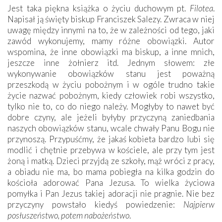
Jest taka piękna książka o życiu duchowym pt.
Filotea
.
Napisał ją święty biskup Franciszek Salezy. Zwraca w niej
uwagę między innymi na to, że w zależności od tego, jaki
zawód wykonujemy, mamy różne obowiązki. Autor
wspomina, że inne obowiązki ma biskup, a inne mnich,
jeszcze inne żołnierz itd. Jednym słowem: złe
wykonywanie obowiązków stanu jest poważną
przeszkodą w życiu pobożnym i w ogóle trudno takie
życie nazwać pobożnym, kiedy człowiek robi wszystko,
tylko nie to, co do niego należy. Mogłyby to nawet być
dobre czyny, ale jeżeli byłyby przyczyną zaniedbania
naszych obowiązków stanu, wcale chwały Panu Bogu nie
przynoszą. ­Przypuść­my, że jakaś kobieta bardzo lubi się
modlić i chętnie przebywa w kościele, ale przy tym jest
żoną i matką. Dzieci przyjdą ze szkoły, mąż wróci z pracy,
a obiadu nie ma, bo mama pobiegła na kilka godzin do
kościoła adorować Pana Jezusa. To wielka życiowa
pomyłka i Pan Jezus takiej adoracji nie pragnie. Nie bez
przyczyny powstało kiedyś powiedzenie:
Najpierw
posłuszeństwo, potem nabożeństwo
.