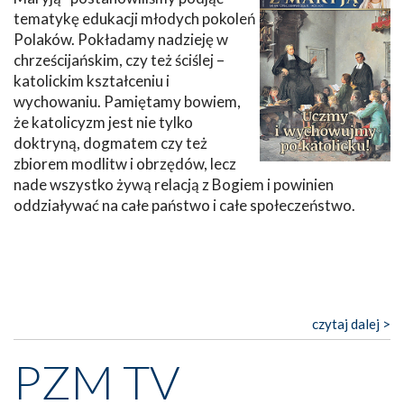
tematykę edukacji młodych pokoleń
Polaków. Pokładamy nadzieję w
chrześcijańskim, czy też ściślej –
katolickim kształceniu i
wychowaniu. Pamiętamy bowiem,
że katolicyzm jest nie tylko
doktryną, dogmatem czy też
zbiorem modlitw i obrzędów, lecz
nade wszystko żywą relacją z Bogiem i powinien
oddziaływać na całe państwo i całe społeczeństwo.
czytaj dalej >
PZM TV