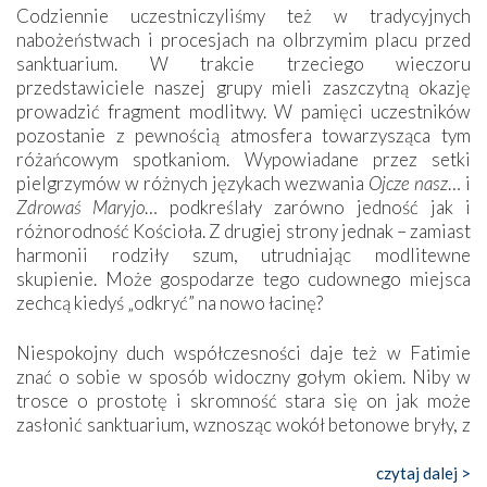
Codziennie uczestniczyliśmy też w tradycyjnych
nabożeństwach i procesjach na olbrzymim placu przed
sanktuarium. W trakcie trzeciego wieczoru
przedstawiciele naszej grupy mieli zaszczytną okazję
prowadzić fragment modlitwy. W pamięci uczestników
pozostanie z pewnością atmosfera towarzysząca tym
różańcowym spotkaniom. Wypowiadane przez setki
pielgrzymów w różnych językach wezwania
Ojcze nasz
… i
Zdrowaś Maryjo
… podkreślały zarówno jedność jak i
różnorodność Kościoła. Z drugiej strony jednak – zamiast
harmonii rodziły szum, utrudniając modlitewne
skupienie. Może gospodarze tego cudownego miejsca
zechcą kiedyś „odkryć” na nowo łacinę?
Niespokojny duch współczesności daje też w Fatimie
znać o sobie w sposób widoczny gołym okiem. Niby w
trosce o prostotę i skromność stara się on jak może
zasłonić sanktuarium, wznosząc wokół betonowe bryły, z
których niektóre nawet zostały poświęcone jako miejsca
katolickiego kultu. Tylko co wspólnego z żywą,
czytaj dalej >