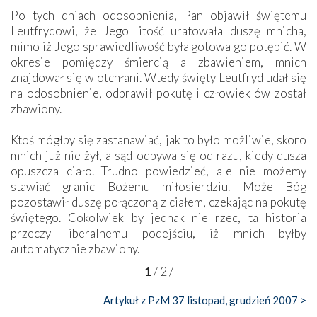
Po tych dniach odosobnienia, Pan objawił świętemu
Leutfrydowi, że Jego litość uratowała duszę mnicha,
mimo iż Jego sprawiedliwość była gotowa go potępić. W
okresie pomiędzy śmiercią a zbawieniem, mnich
znajdował się w otchłani. Wtedy święty Leutfryd udał się
na odosobnienie, odprawił pokutę i człowiek ów został
zbawiony.
Ktoś mógłby się zastanawiać, jak to było możliwie, skoro
mnich już nie żył, a sąd odbywa się od razu, kiedy dusza
opuszcza ciało. Trudno powiedzieć, ale nie możemy
stawiać granic Bożemu miłosierdziu. Może Bóg
pozostawił duszę połączoną z ciałem, czekając na pokutę
świętego. Cokolwiek by jednak nie rzec, ta historia
przeczy liberalnemu podejściu, iż mnich byłby
automatycznie zbawiony.
1
/
2
/
Artykuł z PzM 37 listopad, grudzień 2007 >