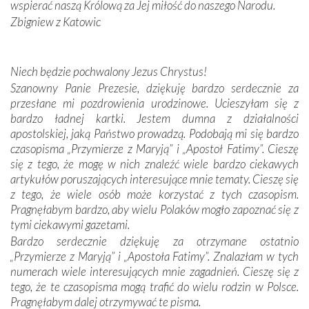
oddalone, w żaden sposób nie czuliśmy się obco.
wspierać naszą Królową za Jej miłość do naszego Narodu.
Sprawiła to oczywiście sama Matka Boża, ale też
Zbigniew z Katowic
kulturowa bliskość biorąca swój początek w naszej
wspólnej wierze. Podczas wyjazdów do historycznych
miejsc, które znalazły się na trasie naszej pielgrzymki,
Niech będzie pochwalony Jezus Chrystus!
mieliśmy okazję przekonać się, że Maryja swoją opieką
Szanowny Panie Prezesie, dziękuję bardzo serdecznie za
otacza nie tylko nasz naród, lecz wszystkie nacje, które
przesłane mi pozdrowienia urodzinowe. Ucieszyłam się z
się Jej ufnie oddają, a także każdą osobę, która zawierza
bardzo ładnej kartki. Jestem dumna z działalności
Jej siebie oraz swych bliskich.
apostolskiej, jaką Państwo prowadzą. Podobają mi się bardzo
czasopisma „Przymierze z Maryją” i „Apostoł Fatimy”. Cieszę
Dzieje Portugalii to również historia wierności Bogu i
się z tego, że mogę w nich znaleźć wiele bardzo ciekawych
odstępstw, także w życiu władców. Trudne momenty w
artykułów poruszających interesujące mnie tematy. Cieszę się
wymiarze tak osobistym, jak i zbiorowym, przypominają o
z tego, że wiele osób może korzystać z tych czasopism.
konieczności ciągłego zabiegania o własną duszę i o łaskę
Pragnęłabym bardzo, aby wielu Polaków mogło zapoznać się z
Opatrzności. Wierność przynosi pomyślność –
tymi ciekawymi gazetami.
przynajmniej w życiu duchowym. Odstępstwo owocuje
Bardzo serdecznie dziękuję za otrzymane ostatnio
nieszczęściem i śmiercią. Te uniwersalne prawdy
„Przymierze z Maryją” i „Apostoła Fatimy”. Znalazłam w tych
przychodziły na myśl, gdy słuchaliśmy opowieści
numerach wiele interesujących mnie zagadnień. Cieszę się z
przewodników o portugalskich monarchach i wodzach,
tego, że te czasopisma mogą trafić do wielu rodzin w Polsce.
zwycięskich bitwach i nieszczęśliwych losach grzesznych
Pragnęłabym dalej otrzymywać te pisma.
kochanków.