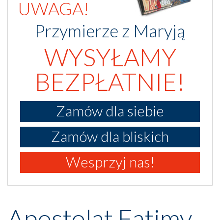
UWAGA!
Przymierze z Maryją
WYSYŁAMY
BEZPŁATNIE!
Zamów dla siebie
Zamów dla bliskich
Wesprzyj nas!
Apostolat Fatimy