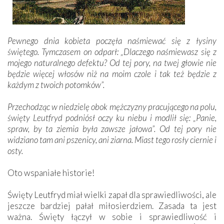
Pewnego dnia kobieta poczęła naśmiewać się z łysiny
świętego. Tymczasem on odparł: „Dlaczego naśmiewasz się z
mojego naturalnego defektu? Od tej pory, na twej głowie nie
będzie więcej włosów niż na moim czole i tak też będzie z
każdym z twoich potomków”.
Przechodząc w niedzielę obok mężczyzny pracującego na polu,
święty Leutfryd podniósł oczy ku niebu i modlił się: „Panie,
spraw, by ta ziemia była zawsze jałowa”. Od tej pory nie
widziano tam ani pszenicy, ani ziarna. Miast tego rosły ciernie i
osty.
Oto wspaniałe historie!
Święty Leutfryd miał wielki zapał dla sprawiedliwości, ale
jeszcze bardziej pałał miłosierdziem. Zasada ta jest
ważna. Święty łączył w sobie i sprawiedliwość i