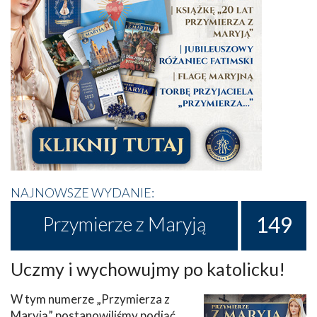
NAJNOWSZE WYDANIE:
149
Przymierze z Maryją
Uczmy i wychowujmy po katolicku!
W tym numerze „Przymierza z
Maryją” postanowiliśmy podjąć