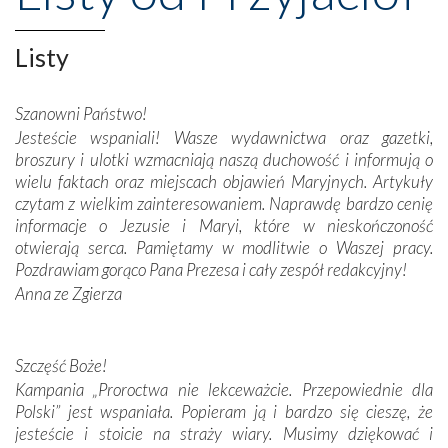
Opatrznościową pomoc w wygranej bitwie o
niepodległość kraju. Zachwyt budziła potężna, a zarazem
misterna architektura tych monumentalnych dzieł,
Listy
wspaniałe zdobienia, dbałość ich twórców o detale,
połączenie talentów z wytrwałością i pracowitością
Szanowni Państwo!
budowniczych.
Jesteście wspaniali! Wasze wydawnictwa oraz gazetki,
broszury i ulotki wzmacniają naszą duchowość i informują o
Podążyliśmy też śladami fatimskich wizjonerów – Łucji
wielu faktach oraz miejscach objawień Maryjnych. Artykuły
dos Santos oraz świętych Hiacynty i Franciszka Marto.
czytam z wielkim zainteresowaniem. Naprawdę bardzo cenię
Modliliśmy się przy ich grobach. Odprawiliśmy Drogę
informacje o Jezusie i Maryi, które w nieskończoność
Krzyżową w ich rodzinnych stronach, odwiedziliśmy
otwierają serca. Pamiętamy w modlitwie o Waszej pracy.
domy, w których żyli.
Pozdrawiam gorąco Pana Prezesa i cały zespół redakcyjny!
Anna ze Zgierza
W miejscu objawień Matki Bożej zapaliliśmy świece
przywiezione wraz z intencjami powierzonymi nam przez
Darczyńców w ramach akcji „Twoje światło w Fatimie”.
Podczas tej kilkudniowej wyprawy na każdym kroku
Szczęść Boże!
spotykaliśmy się z serdeczną otwartością
Kampania „Proroctwa nie lekceważcie. Przepowiednie dla
Portugalczyków. Podziwialiśmy ich ludową sztukę i
Polski” jest wspaniała. Popieram ją i bardzo się cieszę, że
zwyczaje. Mimo że nasze kraje są od siebie bardzo
jesteście i stoicie na straży wiary. Musimy dziękować i