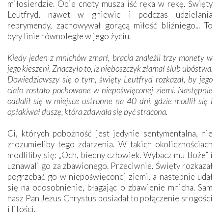
miłosierdzie. Obie cnoty muszą iść ręka w rękę. Święty
Leutfryd, nawet w gniewie i podczas udzielania
reprymendy, zachowywał gorącą miłość bliźniego... To
były linie równoległe w jego życiu.
Kiedy jeden z mnichów zmarł, bracia znaleźli trzy monety w
jego kieszeni. Znaczyło to, iż nieboszczyk złamał ślub ubóstwa.
Dowiedziawszy się o tym, święty Leutfryd rozkazał, by jego
ciało zostało pochowane w niepoświęconej ziemi. Następnie
oddalił się w miejsce ustronne na 40 dni, gdzie modlił się i
opłakiwał duszę, która zdawała się być stracona.
Ci, których pobożność jest jedynie sentymentalna, nie
zrozumieliby tego zdarzenia. W takich okolicznościach
modliliby się: „Och, biedny człowiek. Wybacz mu Boże” i
uznawali go za zbawionego. Przeciwnie. Święty rozkazał
pogrzebać go w niepoświęconej ziemi, a następnie udał
się na odosobnienie, błagając o zbawienie mnicha. Sam
nasz Pan Jezus Chrystus posiadał to połączenie srogości
i litości.