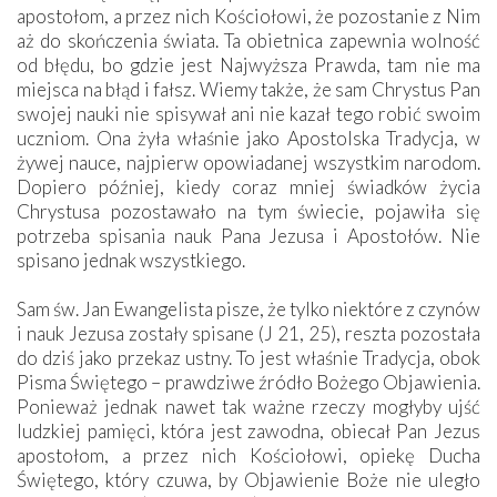
apostołom, a przez nich Kościołowi, że pozostanie z Nim
aż do skończenia świata. Ta obietnica zapewnia wolność
od błędu, bo gdzie jest Najwyższa Prawda, tam nie ma
miejsca na błąd i fałsz. Wiemy także, że sam Chrystus Pan
swojej nauki nie spisywał ani nie kazał tego robić swoim
uczniom. Ona żyła właśnie jako Apostolska Tradycja, w
żywej nauce, najpierw opowiadanej wszystkim narodom.
Dopiero później, kiedy coraz mniej świadków życia
Chrystusa pozostawało na tym świecie, pojawiła się
potrzeba spisania nauk Pana Jezusa i Apostołów. Nie
spisano jednak wszystkiego.
Sam św. Jan Ewangelista pisze, że tylko niektóre z czynów
i nauk Jezusa zostały spisane (J 21, 25), reszta pozostała
do dziś jako przekaz ustny. To jest właśnie Tradycja, obok
Pisma Świętego – prawdziwe źródło Bożego Objawienia.
Ponieważ jednak nawet tak ważne rzeczy mogłyby ujść
ludzkiej pamięci, która jest zawodna, obiecał Pan Jezus
apostołom, a przez nich Kościołowi, opiekę Ducha
Świętego, który czuwa, by Objawienie Boże nie uległo