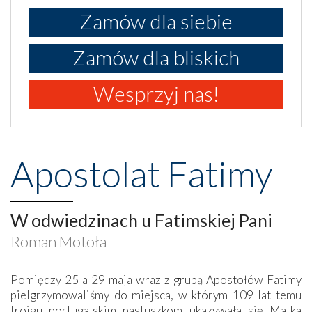
Zamów dla siebie
Zamów dla bliskich
Wesprzyj nas!
Apostolat Fatimy
W odwiedzinach u Fatimskiej Pani
Roman Motoła
Pomiędzy 25 a 29 maja wraz z grupą Apostołów Fatimy
pielgrzymowaliśmy do miejsca, w którym 109 lat temu
trojgu portugalskim pastuszkom ukazywała się Matka