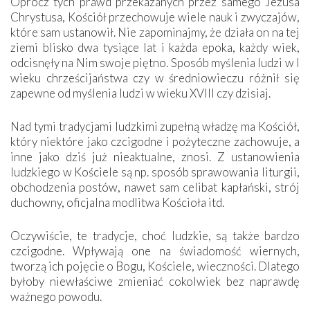
Oprócz tych prawd przekazanych przez samego Jezusa
Chrystusa, Kościół przechowuje wiele nauk i zwyczajów,
które sam ustanowił. Nie zapominajmy, że działa on na tej
ziemi blisko dwa tysiące lat i każda epoka, każdy wiek,
odcisnęły na Nim swoje piętno. Sposób myślenia ludzi w I
wieku chrześcijaństwa czy w średniowieczu różnił się
zapewne od myślenia ludzi w wieku XVIII czy dzisiaj.
Nad tymi tradycjami ludzkimi zupełną władzę ma Kościół,
który niektóre jako czcigodne i pożyteczne zachowuje, a
inne jako dziś już nieaktualne, znosi. Z ustanowienia
ludzkiego w Kościele są np. sposób sprawowania liturgii,
obchodzenia postów, nawet sam celibat kapłański, strój
duchowny, oficjalna modlitwa Kościoła itd.
Oczywiście, te tradycje, choć ludzkie, są także bardzo
czcigodne. Wpływają one na świadomość wiernych,
tworzą ich pojęcie o Bogu, Kościele, wieczności. Dlatego
byłoby niewłaściwe zmieniać cokolwiek bez naprawdę
ważnego powodu.