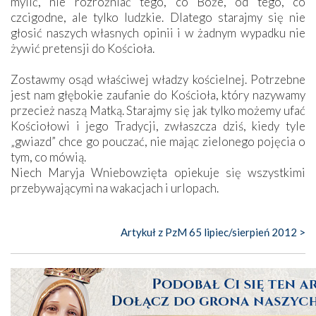
mylić, nie rozróżniać tego, co Boże, od tego, co
czcigodne, ale tylko ludzkie. Dlatego starajmy się nie
głosić naszych własnych opinii i w żadnym wypadku nie
żywić pretensji do Kościoła.
Zostawmy osąd właściwej władzy kościelnej. Potrzebne
jest nam głębokie zaufanie do Kościoła, który nazywamy
przecież naszą Matką. Starajmy się jak tylko możemy ufać
Kościołowi i jego Tradycji, zwłaszcza dziś, kiedy tyle
„gwiazd” chce go pouczać, nie mając zielonego pojęcia o
tym, co mówią.
Niech Maryja Wniebowzięta opiekuje się wszystkimi
przebywającymi na wakacjach i urlopach.
Artykuł z PzM 65 lipiec/sierpień 2012 >