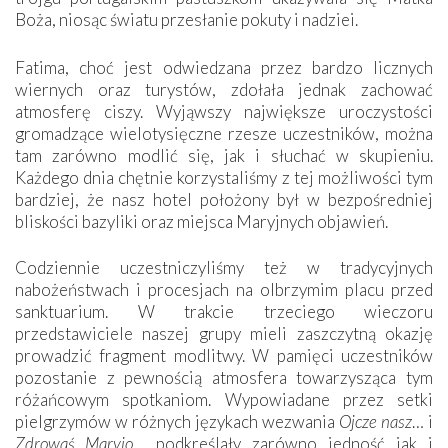
Boża, niosąc światu przesłanie pokuty i nadziei.
Fatima, choć jest odwiedzana przez bardzo licznych
wiernych oraz turystów, zdołała jednak zachować
atmosferę ciszy. Wyjąwszy największe uroczystości
gromadzące wielotysięczne rzesze uczestników, można
tam zarówno modlić się, jak i słuchać w skupieniu.
Każdego dnia chętnie korzystaliśmy z tej możliwości tym
bardziej, że nasz hotel położony był w bezpośredniej
bliskości bazyliki oraz miejsca Maryjnych objawień.
Codziennie uczestniczyliśmy też w tradycyjnych
nabożeństwach i procesjach na olbrzymim placu przed
sanktuarium. W trakcie trzeciego wieczoru
przedstawiciele naszej grupy mieli zaszczytną okazję
prowadzić fragment modlitwy. W pamięci uczestników
pozostanie z pewnością atmosfera towarzysząca tym
różańcowym spotkaniom. Wypowiadane przez setki
pielgrzymów w różnych językach wezwania
Ojcze nasz
… i
Zdrowaś Maryjo
… podkreślały zarówno jedność jak i