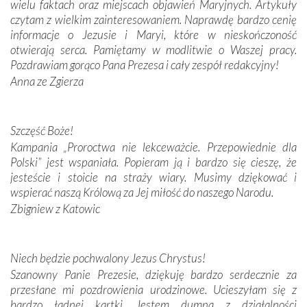
wielu faktach oraz miejscach objawień Maryjnych. Artykuły
Modliliśmy się przy ich grobach. Odprawiliśmy Drogę
czytam z wielkim zainteresowaniem. Naprawdę bardzo cenię
Krzyżową w ich rodzinnych stronach, odwiedziliśmy
informacje o Jezusie i Maryi, które w nieskończoność
domy, w których żyli.
otwierają serca. Pamiętamy w modlitwie o Waszej pracy.
Pozdrawiam gorąco Pana Prezesa i cały zespół redakcyjny!
W miejscu objawień Matki Bożej zapaliliśmy świece
Anna ze Zgierza
przywiezione wraz z intencjami powierzonymi nam przez
Darczyńców w ramach akcji „Twoje światło w Fatimie”.
Podczas tej kilkudniowej wyprawy na każdym kroku
spotykaliśmy się z serdeczną otwartością
Szczęść Boże!
Portugalczyków. Podziwialiśmy ich ludową sztukę i
Kampania „Proroctwa nie lekceważcie. Przepowiednie dla
zwyczaje. Mimo że nasze kraje są od siebie bardzo
Polski” jest wspaniała. Popieram ją i bardzo się cieszę, że
oddalone, w żaden sposób nie czuliśmy się obco.
jesteście i stoicie na straży wiary. Musimy dziękować i
Sprawiła to oczywiście sama Matka Boża, ale też
wspierać naszą Królową za Jej miłość do naszego Narodu.
kulturowa bliskość biorąca swój początek w naszej
Zbigniew z Katowic
wspólnej wierze. Podczas wyjazdów do historycznych
miejsc, które znalazły się na trasie naszej pielgrzymki,
mieliśmy okazję przekonać się, że Maryja swoją opieką
Niech będzie pochwalony Jezus Chrystus!
otacza nie tylko nasz naród, lecz wszystkie nacje, które
Szanowny Panie Prezesie, dziękuję bardzo serdecznie za
się Jej ufnie oddają, a także każdą osobę, która zawierza
przesłane mi pozdrowienia urodzinowe. Ucieszyłam się z
Jej siebie oraz swych bliskich.
bardzo ładnej kartki. Jestem dumna z działalności