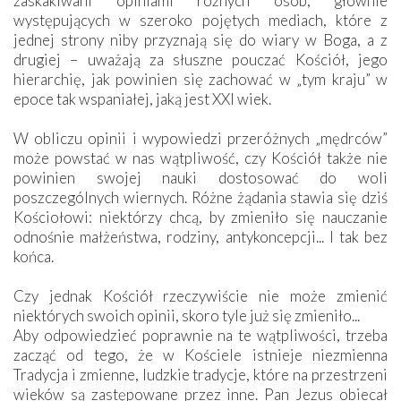
zaskakiwani opiniami różnych osób, głównie
występujących w szeroko pojętych mediach, które z
jednej strony niby przyznają się do wiary w Boga, a z
drugiej – uważają za słuszne pouczać Kościół, jego
hierarchię, jak powinien się zachować w „tym kraju” w
epoce tak wspaniałej, jaką jest XXI wiek.
W obliczu opinii i wypowiedzi przeróżnych „mędrców”
może powstać w nas wątpliwość, czy Kościół także nie
powinien swojej nauki dostosować do woli
poszczególnych wiernych. Różne żądania stawia się dziś
Kościołowi: niektórzy chcą, by zmieniło się nauczanie
odnośnie małżeństwa, rodziny, antykoncepcji... I tak bez
końca.
Czy jednak Kościół rzeczywiście nie może zmienić
niektórych swoich opinii, skoro tyle już się zmieniło...
Aby odpowiedzieć poprawnie na te wątpliwości, trzeba
zacząć od tego, że w Kościele istnieje niezmienna
Tradycja i zmienne, ludzkie tradycje, które na przestrzeni
wieków są zastępowane przez inne. Pan Jezus obiecał