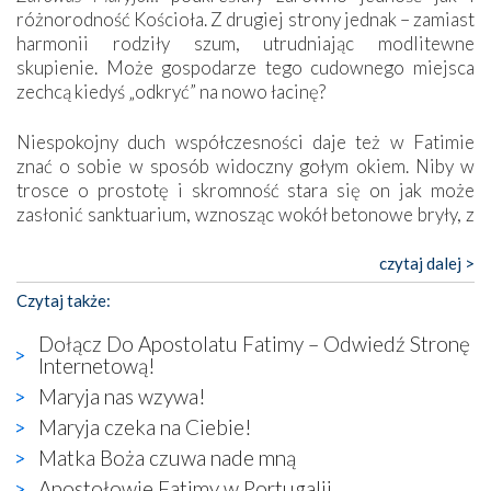
różnorodność Kościoła. Z drugiej strony jednak – zamiast
harmonii rodziły szum, utrudniając modlitewne
skupienie. Może gospodarze tego cudownego miejsca
zechcą kiedyś „odkryć” na nowo łacinę?
Niespokojny duch współczesności daje też w Fatimie
znać o sobie w sposób widoczny gołym okiem. Niby w
trosce o prostotę i skromność stara się on jak może
zasłonić sanktuarium, wznosząc wokół betonowe bryły, z
których niektóre nawet zostały poświęcone jako miejsca
katolickiego kultu. Tylko co wspólnego z żywą,
czytaj dalej >
autentyczną wiarą mogą mieć płaskie, szare bunkry albo
Czytaj także:
kaplice, w których Tabernakulum przypomina bardziej
skrzynkę na narzędzia? Albo co powiedzieć o ustawionym
Dołącz Do Apostolatu Fatimy – Odwiedź Stronę
tuż przy nowej bazylice wielkim krzyżu, na którym
Internetową!
zamiast Chrystusa umieszczono dziwaczną postać jakby
Maryja nas wzywa!
wyjętą ze starożytnych hieroglifów? W kulturowym
Maryja czeka na Ciebie!
kontekście naszych czasów to raczej karykatura niż godny
wizerunek Zbawiciela…
Matka Boża czuwa nade mną
Zatem nawet w bezpośrednim otoczeniu sanktuarium
Apostołowie Fatimy w Portugalii