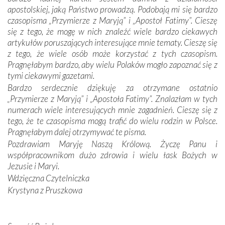
apostolskiej, jaką Państwo prowadzą. Podobają mi się bardzo
Dzieje Portugalii to również historia wierności Bogu i
czasopisma „Przymierze z Maryją” i „Apostoł Fatimy”. Cieszę
odstępstw, także w życiu władców. Trudne momenty w
się z tego, że mogę w nich znaleźć wiele bardzo ciekawych
wymiarze tak osobistym, jak i zbiorowym, przypominają o
artykułów poruszających interesujące mnie tematy. Cieszę się
konieczności ciągłego zabiegania o własną duszę i o łaskę
z tego, że wiele osób może korzystać z tych czasopism.
Opatrzności. Wierność przynosi pomyślność –
Pragnęłabym bardzo, aby wielu Polaków mogło zapoznać się z
przynajmniej w życiu duchowym. Odstępstwo owocuje
tymi ciekawymi gazetami.
nieszczęściem i śmiercią. Te uniwersalne prawdy
Bardzo serdecznie dziękuję za otrzymane ostatnio
przychodziły na myśl, gdy słuchaliśmy opowieści
„Przymierze z Maryją” i „Apostoła Fatimy”. Znalazłam w tych
przewodników o portugalskich monarchach i wodzach,
numerach wiele interesujących mnie zagadnień. Cieszę się z
zwycięskich bitwach i nieszczęśliwych losach grzesznych
tego, że te czasopisma mogą trafić do wielu rodzin w Polsce.
kochanków.
Pragnęłabym dalej otrzymywać te pisma.
Pozdrawiam Maryję Naszą Królową. Życzę Panu i
Byli tym razem pośród Apostołów Fatimy reprezentanci
współpracownikom dużo zdrowia i wielu łask Bożych w
każdego spośród żyjących pokoleń. Najmłodszy uczestnik
Jezusie i Maryi.
liczył sobie 13 lat, zaś senior, pan Zdzisław – już 94.
–
Wdzięczna Czytelniczka
Całe życie marzyłem, by tu przyjechać
– przyznał w
Krystyna z Pruszkowa
rozmowie.
Nasza pielgrzymka nie byłaby tak bogata w duchową treść