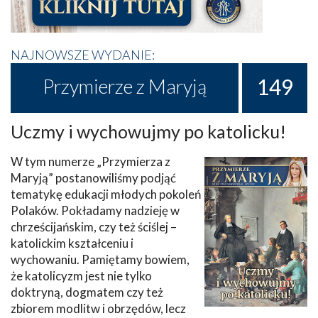
NAJNOWSZE WYDANIE:
149
Przymierze z Maryją
Uczmy i wychowujmy po katolicku!
W tym numerze „Przymierza z
Maryją” postanowiliśmy podjąć
tematykę edukacji młodych pokoleń
Polaków. Pokładamy nadzieję w
chrześcijańskim, czy też ściślej –
katolickim kształceniu i
wychowaniu. Pamiętamy bowiem,
że katolicyzm jest nie tylko
doktryną, dogmatem czy też
zbiorem modlitw i obrzędów, lecz