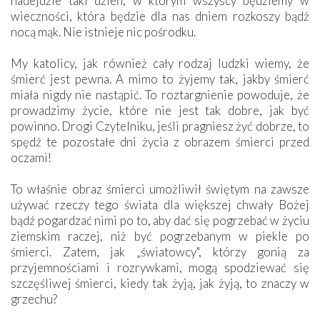
nadejdzie taki dzień, w którym wszyscy będziemy w
wieczności, która będzie dla nas dniem rozkoszy bądź
nocą mąk. Nie istnieje nic pośrodku.
My katolicy, jak również cały rodzaj ludzki wiemy, że
śmierć jest pewna. A mimo to żyjemy tak, jakby śmierć
miała nigdy nie nastąpić. To roztargnienie powoduje, że
prowadzimy życie, które nie jest tak dobre, jak być
powinno. Drogi Czytelniku, jeśli pragniesz żyć dobrze, to
spędź te pozostałe dni życia z obrazem śmierci przed
oczami!
To właśnie obraz śmierci umożliwił świętym na zawsze
używać rzeczy tego świata dla większej chwały Bożej
bądź pogardzać nimi po to, aby dać się pogrzebać w życiu
ziemskim raczej, niż być pogrzebanym w piekle po
śmierci. Zatem, jak „światowcy", którzy gonią za
przyjemnościami i rozrywkami, mogą spodziewać się
szczęśliwej śmierci, kiedy tak żyją, jak żyją, to znaczy w
grzechu?