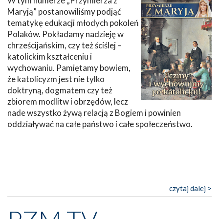
W tym numerze „Przymierza z
Maryją” postanowiliśmy podjąć
tematykę edukacji młodych pokoleń
Polaków. Pokładamy nadzieję w
chrześcijańskim, czy też ściślej –
katolickim kształceniu i
wychowaniu. Pamiętamy bowiem,
że katolicyzm jest nie tylko
doktryną, dogmatem czy też
zbiorem modlitw i obrzędów, lecz
nade wszystko żywą relacją z Bogiem i powinien
oddziaływać na całe państwo i całe społeczeństwo.
czytaj dalej >