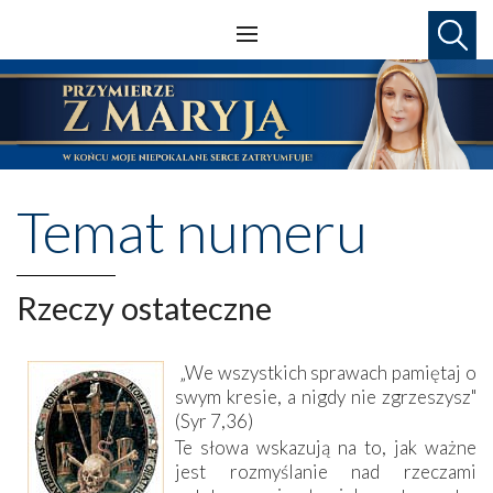
Temat numeru
Rzeczy ostateczne
„We wszystkich sprawach pamiętaj o
swym kresie, a nigdy nie zgrzeszysz"
(Syr 7,36)
Te słowa wskazują na to, jak ważne
jest rozmyślanie nad rzeczami