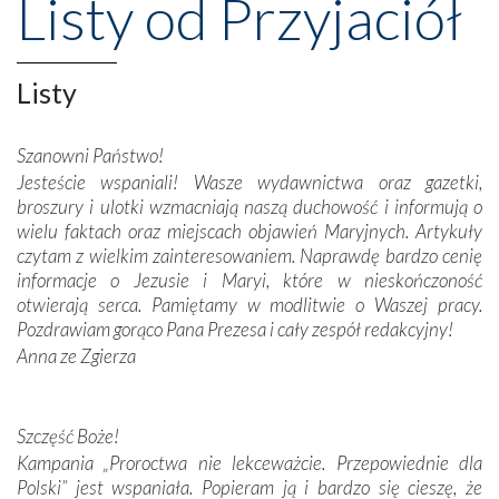
Listy od Przyjaciół
wznoszono na chwałę Bożą, na przykład – w podzięce za
Opatrznościową pomoc w wygranej bitwie o
niepodległość kraju. Zachwyt budziła potężna, a zarazem
misterna architektura tych monumentalnych dzieł,
Listy
wspaniałe zdobienia, dbałość ich twórców o detale,
połączenie talentów z wytrwałością i pracowitością
Szanowni Państwo!
budowniczych.
Jesteście wspaniali! Wasze wydawnictwa oraz gazetki,
broszury i ulotki wzmacniają naszą duchowość i informują o
Podążyliśmy też śladami fatimskich wizjonerów – Łucji
wielu faktach oraz miejscach objawień Maryjnych. Artykuły
dos Santos oraz świętych Hiacynty i Franciszka Marto.
czytam z wielkim zainteresowaniem. Naprawdę bardzo cenię
Modliliśmy się przy ich grobach. Odprawiliśmy Drogę
informacje o Jezusie i Maryi, które w nieskończoność
Krzyżową w ich rodzinnych stronach, odwiedziliśmy
otwierają serca. Pamiętamy w modlitwie o Waszej pracy.
domy, w których żyli.
Pozdrawiam gorąco Pana Prezesa i cały zespół redakcyjny!
Anna ze Zgierza
W miejscu objawień Matki Bożej zapaliliśmy świece
przywiezione wraz z intencjami powierzonymi nam przez
Darczyńców w ramach akcji „Twoje światło w Fatimie”.
Podczas tej kilkudniowej wyprawy na każdym kroku
Szczęść Boże!
spotykaliśmy się z serdeczną otwartością
Kampania „Proroctwa nie lekceważcie. Przepowiednie dla
Portugalczyków. Podziwialiśmy ich ludową sztukę i
Polski” jest wspaniała. Popieram ją i bardzo się cieszę, że