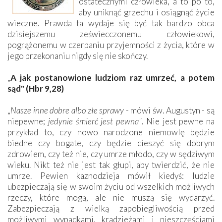
ostatecznymi człowieka, a to po to,
aby uniknąć grzechu i osiągnąć życie
wieczne. Prawda ta wydaje się być tak bardzo obca
dzisiejszemu zeświecczonemu człowiekowi,
pogrążonemu w czerpaniu przyjemności z życia, które w
jego przekonaniu nigdy się nie skończy.
„
A jak postanowione ludziom raz umrzeć, a potem
sąd" (Hbr 9,28)
„
Nasze inne dobre albo złe sprawy
- mówi św. Augustyn - są
niepewne;
jedynie śmierć jest pewna"
. Nie jest pewne na
przykład to, czy nowo narodzone niemowlę będzie
biedne czy bogate, czy będzie cieszyć się dobrym
zdrowiem, czy też nie, czy umrze młodo, czy w sędziwym
wieku. Nikt też nie jest tak głupi, aby twierdzić, że nie
umrze. Pewien kaznodzieja mówił kiedyś: ludzie
ubezpieczają się w swoim życiu od wszelkich możliwych
rzeczy, które mogą, ale nie muszą się wydarzyć.
Zabezpieczają z wielką zapobiegliwością przed
możliwymi wypadkami, kradzieżami i nieszczęściami