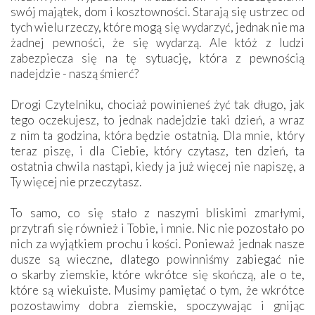
swój majątek, dom i kosztowności. Starają się ustrzec od
tych wielu rzeczy, które mogą się wydarzyć, jednak nie ma
żadnej pewności, że się wydarzą. Ale któż z ludzi
zabezpiecza się na tę sytuację, która z pewnością
nadejdzie - naszą śmierć?
Drogi Czytelniku, chociaż powinieneś żyć tak długo, jak
tego oczekujesz, to jednak nadejdzie taki dzień, a wraz
z nim ta godzina, która będzie ostatnią. Dla mnie, który
teraz piszę, i dla Ciebie, który czytasz, ten dzień, ta
ostatnia chwila nastąpi, kiedy ja już więcej nie napiszę, a
Ty więcej nie przeczytasz.
To samo, co się stało z naszymi bliskimi zmarłymi,
przytrafi się również i Tobie, i mnie. Nic nie pozostało po
nich za wyjątkiem prochu i kości. Ponieważ jednak nasze
dusze są wieczne, dlatego powinniśmy zabiegać nie
o skarby ziemskie, które wkrótce się skończą, ale o te,
które są wiekuiste. Musimy pamiętać o tym, że wkrótce
pozostawimy dobra ziemskie, spoczywając i gnijąc