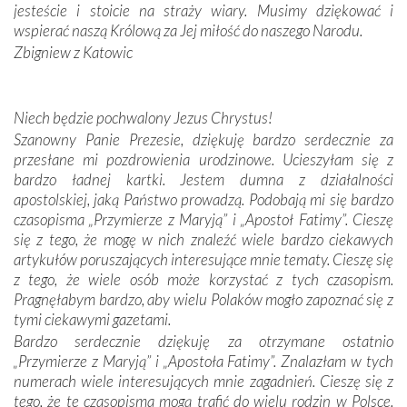
zwyczaje. Mimo że nasze kraje są od siebie bardzo
jesteście i stoicie na straży wiary. Musimy dziękować i
oddalone, w żaden sposób nie czuliśmy się obco.
wspierać naszą Królową za Jej miłość do naszego Narodu.
Sprawiła to oczywiście sama Matka Boża, ale też
Zbigniew z Katowic
kulturowa bliskość biorąca swój początek w naszej
wspólnej wierze. Podczas wyjazdów do historycznych
miejsc, które znalazły się na trasie naszej pielgrzymki,
Niech będzie pochwalony Jezus Chrystus!
mieliśmy okazję przekonać się, że Maryja swoją opieką
Szanowny Panie Prezesie, dziękuję bardzo serdecznie za
otacza nie tylko nasz naród, lecz wszystkie nacje, które
przesłane mi pozdrowienia urodzinowe. Ucieszyłam się z
się Jej ufnie oddają, a także każdą osobę, która zawierza
bardzo ładnej kartki. Jestem dumna z działalności
Jej siebie oraz swych bliskich.
apostolskiej, jaką Państwo prowadzą. Podobają mi się bardzo
czasopisma „Przymierze z Maryją” i „Apostoł Fatimy”. Cieszę
Dzieje Portugalii to również historia wierności Bogu i
się z tego, że mogę w nich znaleźć wiele bardzo ciekawych
odstępstw, także w życiu władców. Trudne momenty w
artykułów poruszających interesujące mnie tematy. Cieszę się
wymiarze tak osobistym, jak i zbiorowym, przypominają o
z tego, że wiele osób może korzystać z tych czasopism.
konieczności ciągłego zabiegania o własną duszę i o łaskę
Pragnęłabym bardzo, aby wielu Polaków mogło zapoznać się z
Opatrzności. Wierność przynosi pomyślność –
tymi ciekawymi gazetami.
przynajmniej w życiu duchowym. Odstępstwo owocuje
Bardzo serdecznie dziękuję za otrzymane ostatnio
nieszczęściem i śmiercią. Te uniwersalne prawdy
„Przymierze z Maryją” i „Apostoła Fatimy”. Znalazłam w tych
przychodziły na myśl, gdy słuchaliśmy opowieści
numerach wiele interesujących mnie zagadnień. Cieszę się z
przewodników o portugalskich monarchach i wodzach,
tego, że te czasopisma mogą trafić do wielu rodzin w Polsce.