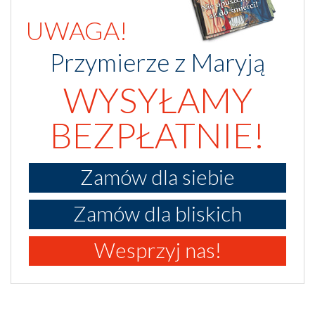
UWAGA!
Przymierze z Maryją
WYSYŁAMY
BEZPŁATNIE!
Zamów dla siebie
Zamów dla bliskich
Wesprzyj nas!