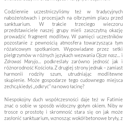
Codziennie uczestniczyliśmy też w tradycyjnych
nabożeństwach i procesjach na olbrzymim placu przed
sanktuarium. W trakcie trzeciego wieczoru
przedstawiciele naszej grupy mieli zaszczytną okazję
prowadzić fragment modlitwy. W pamięci uczestników
pozostanie z pewnością atmosfera towarzysząca tym
różańcowym spotkaniom. Wypowiadane przez setki
pielgrzymów w różnych językach wezwania
Ojcze nasz
… i
Zdrowaś Maryjo
… podkreślały zarówno jedność jak i
różnorodność Kościoła. Z drugiej strony jednak – zamiast
harmonii rodziły szum, utrudniając modlitewne
skupienie. Może gospodarze tego cudownego miejsca
zechcą kiedyś „odkryć” na nowo łacinę?
Niespokojny duch współczesności daje też w Fatimie
znać o sobie w sposób widoczny gołym okiem. Niby w
trosce o prostotę i skromność stara się on jak może
zasłonić sanktuarium, wznosząc wokół betonowe bryły, z
których niektóre nawet zostały poświęcone jako miejsca