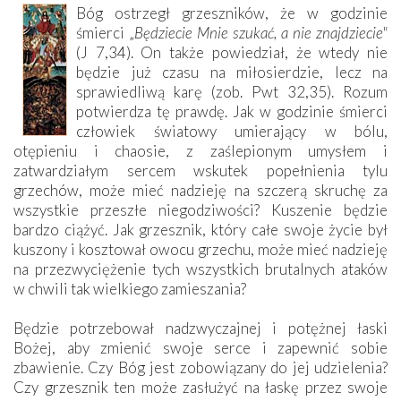
Bóg ostrzegł grzeszników, że w godzinie
śmierci „
Będziecie Mnie szukać, a nie znajdziecie"
(J 7,34). On także powiedział, że wtedy nie
będzie już czasu na miłosierdzie, lecz na
sprawiedliwą karę (zob. Pwt 32,35). Rozum
potwierdza tę prawdę. Jak w godzinie śmierci
człowiek światowy umierający w bólu,
otępieniu i chaosie, z zaślepionym umysłem i
zatwardziałym sercem wskutek popełnienia tylu
grzechów, może mieć nadzieję na szczerą skruchę za
wszystkie przeszłe niegodziwości? Kuszenie będzie
bardzo ciążyć. Jak grzesznik, który całe swoje życie był
kuszony i kosztował owocu grzechu, może mieć nadzieję
na przezwyciężenie tych wszystkich brutalnych ataków
w chwili tak wielkiego zamieszania?
Będzie potrzebował nadzwyczajnej i potężnej łaski
Bożej, aby zmienić swoje serce i zapewnić sobie
zbawienie. Czy Bóg jest zobowiązany do jej udzielenia?
Czy grzesznik ten może zasłużyć na łaskę przez swoje