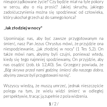
nieuporządkowane życie? Czy będzie miał na tyle pokory
w sercu, aby o nią prosić? Jakiej skruchy, jakiego
zadośćuczynienia można się spodziewać od człowieka,
który ukochał grzech aż do samego końca?
„
Jak złodziej w nocy"
Upominając nas, aby być zawsze przygotowanym na
śmierć, nasz Pan Jezus Chrystus mówi, że przyjdzie ona
niespodziewanie, „jak złodziej w nocy" (1 Tes 5,2). On
także mówi nam, abyśmy byli czujni, ponieważ wtedy,
kiedy się tego najmniej spodziewamy, On przyjdzie, aby
nas osądzić (zob. Łk 12,40). Św. Grzegorz powiada, że
„
Bóg skrywa przed nami godzinę śmierci dla naszego dobra,
abyśmy zawsze byli przygotowani na nią".
Wszyscy wiedzą, że muszą umrzeć, jednak nieszczęście
polega na tym, że wielu widzi śmierć w odległej
perspektywie, tracąc ją zupełnie z pola ­widzenia.
1
/
2
/