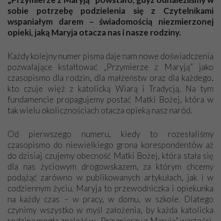
czasopismo. Warto je prenumerować. Dużo opisujecie i dużo
sobie potrzebę podzielenia się z Czytelnikami
się dowiadujemy, co się dzieje teraz i kiedyś – jak to było na
wspaniałym darem – świadomością niezmierzonej
świecie dawno temu, w tamtych wiekach. Życzę Wam wielu
opieki, jaką Maryja otacza nas i nasze rodziny.
łask Bożych i siły w dalszym działaniu. Nie poddawajcie się
siłom zła, które próbują zniszczyć wszystko, co Boże. Któż jak
Każdy kolejny numer pisma daje nam nowe doświadczenia
Bóg! Pozdrawiam Was serdecznie,
pozwalające kstałtować „Przymierze z Maryją” jako
Maria
czasopismo dla rodzin, dla małżeństw oraz dla każdego,
kto czuje więź z katolicką Wiarą i Tradycją. Na tym
fundamencie propagujemy postać Matki Bożej, która w
Niech będzie pochwalony Jezus Chrystus!
tak wielu okolicznościach otacza opieką nasz naród.
Dziękuję z całego serca za cudowne „Przymierze z Maryją”.
Jestem szczęśliwa, że otrzymuję to pismo. Jest tam dużo
Od pierwszego numeru, kiedy to rozesłaliśmy
pięknych, cudownych tekstów o Maryi i Jezusie Chrystusie, a
czasopismo do niewielkiego grona korespondentów aż
także dużo o wierze katolickiej i o naszej kulturze. Są tam
do dzisiaj czujemy obecność Matki Bożej, która stała się
piękne tematy i bardzo dobre dla naszego życia wiadomości.
dla nas życiowym drogowskazem, za którym chcemy
Jestem szczęśliwa, że otrzymuję „Przymierze z Maryją”.
podążąć zarówno w publikowanych artykułach, jak i w
Dziękuję, modlę się za cały Apostolat Fatimy i za Pana
codziennym życiu. Maryja to przewodniczka i opiekunka
Prezesa.
na każdy czas – w pracy, w domu, w szkole. Dlatego
Janina z Włocławka
czynimy wszystko w myśl założenia, by każda katolicka
rodzina mogła znaleźć w „Przymierzu z Maryją” wartości,