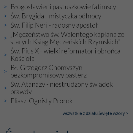
bez obecności duszpasterza – księdza Krzysztofa.
Błogosławieni pastuszkowie fatimscy
Oprócz zapewnienia nam możliwości codziennego
wysłuchania Mszy Świętej, dawał on wyrazy swej
Św. Brygida - mistyczka północy
niezwykłej czci dla Matki Bożej śpiewem
Godzinek
i
Św. Filip Neri - radosny apostoł
pięknych pieśni.
„Męczeństwo św. Walentego kapłana ze
Każdy z nas przywiózł Matce Bożej bagaż własnych
starych Ksiąg Męczeńskich Rzymskich"
intencji, od tych najbardziej osobistych po zbiorowe –
Św. Pius X - wielki reformator i obrońca
dotyczące Kościoła i Ojczyzny. Każdy też otrzymał w
Kościoła
duchowym wymiarze to, czego najbardziej potrzebował.
To doświadczenie znają wszyscy pielgrzymujący ze
Bł. Grzegorz Chomyszyn –
szczerą intencją w miejsca szczególnie wybrane przez
bezkompromisowy pasterz
Pana Boga i przez Maryję.
Św. Atanazy - niestrudzony świadek
Wśród tych niezwykłych miejsc jest też Fatima, niosąca
prawdy
do Nieba już od ponad wieku nieprzerwany strumień
ludzkiej modlitwy.
Eliasz, Ognisty Prorok
wszystkie z działu Święte wzory >