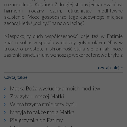
różnorodność Kościoła. Z drugiej strony jednak – zamiast
harmonii rodziły szum, utrudniając modlitewne
skupienie. Może gospodarze tego cudownego miejsca
zechcą kiedyś „odkryć” na nowo łacinę?
Niespokojny duch współczesności daje też w Fatimie
znać o sobie w sposób widoczny gołym okiem. Niby w
trosce o prostotę i skromność stara się on jak może
zasłonić sanktuarium, wznosząc wokół betonowe bryły, z
których niektóre nawet zostały poświęcone jako miejsca
katolickiego kultu. Tylko co wspólnego z żywą,
czytaj dalej >
autentyczną wiarą mogą mieć płaskie, szare bunkry albo
Czytaj także:
kaplice, w których Tabernakulum przypomina bardziej
skrzynkę na narzędzia? Albo co powiedzieć o ustawionym
Matka Boża wysłuchała moich modlitw
tuż przy nowej bazylice wielkim krzyżu, na którym
Z wizytą u naszej Matki
zamiast Chrystusa umieszczono dziwaczną postać jakby
Wiara trzyma mnie przy życiu
wyjętą ze starożytnych hieroglifów? W kulturowym
kontekście naszych czasów to raczej karykatura niż godny
Maryja to także moja Matka
wizerunek Zbawiciela…
Pielgrzymka do Fatimy
Zatem nawet w bezpośrednim otoczeniu sanktuarium