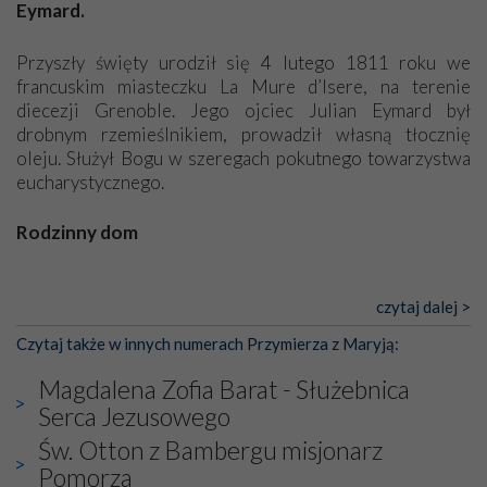
Eymard.
Dzieje Portugalii to również historia wierności Bogu i
odstępstw, także w życiu władców. Trudne momenty w
Przyszły święty urodził się 4 lutego 1811 roku we
wymiarze tak osobistym, jak i zbiorowym, przypominają o
francuskim miasteczku La Mure d’Isere, na terenie
konieczności ciągłego zabiegania o własną duszę i o łaskę
diecezji Grenoble. Jego ojciec Julian Eymard był
Opatrzności. Wierność przynosi pomyślność –
drobnym rzemieślnikiem, prowadził własną tłocznię
przynajmniej w życiu duchowym. Odstępstwo owocuje
oleju. Służył Bogu w szeregach pokutnego towarzystwa
nieszczęściem i śmiercią. Te uniwersalne prawdy
eucharystycznego.
przychodziły na myśl, gdy słuchaliśmy opowieści
przewodników o portugalskich monarchach i wodzach,
Rodzinny dom
zwycięskich bitwach i nieszczęśliwych losach grzesznych
kochanków.
Piotr Julian to owoc drugiego małżeństwa ojca z Marią
Magdaleną Pelorce. Pierwsza żona, podobnie jak kilkoro
czytaj dalej >
Byli tym razem pośród Apostołów Fatimy reprezentanci
dzieci z obu związków, zmarła przedwcześnie. (...)
każdego spośród żyjących pokoleń. Najmłodszy uczestnik
Czytaj także w innych numerach Przymierza z Maryją:
liczył sobie 13 lat, zaś senior, pan Zdzisław – już 94.
–
[Pełny tekst w wydaniu papierowym]
Magdalena Zofia Barat - Służebnica
Całe życie marzyłem, by tu przyjechać
– przyznał w
Serca Jezusowego
rozmowie.
Św. Otton z Bambergu misjonarz
Nasza pielgrzymka nie byłaby tak bogata w duchową treść
Pomorza