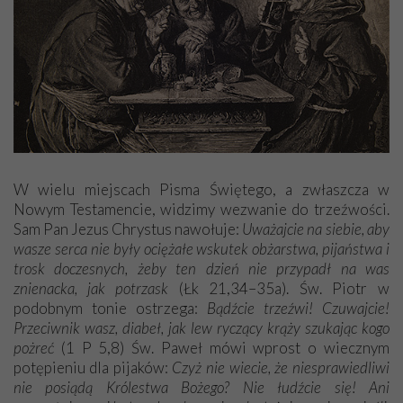
W wielu miejscach Pisma Świętego, a zwłaszcza w
Nowym Testamencie, widzimy wezwanie do trzeźwości.
Sam Pan Jezus Chrystus nawołuje:
Uważajcie na siebie, aby
wasze serca nie były ociężałe wskutek obżarstwa, pijaństwa i
trosk doczesnych, żeby ten dzień nie przypadł na was
znienacka, jak potrzask
(Łk 21,34–35a). Św. Piotr w
podobnym tonie ostrzega:
Bądźcie trzeźwi! Czuwajcie!
Przeciwnik wasz, diabeł, jak lew ryczący krąży szukając kogo
pożreć
(1 P 5,8) Św. Paweł mówi wprost o wiecznym
potępieniu dla pijaków:
Czyż nie wiecie, że niesprawiedliwi
nie posiądą Królestwa Bożego? Nie łudźcie się! Ani