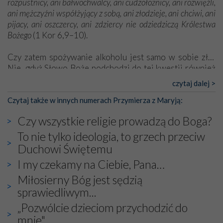
rozpustnicy, ani bałwochwalcy, ani cudzołożnicy, ani rozwięźli,
ani mężczyźni współżyjący z sobą, ani złodzieje, ani chciwi, ani
pijacy, ani oszczercy, ani zdziercy nie odziedziczą Królestwa
Bożego
(1 Kor 6,9–10).
Czy zatem spożywanie alkoholu jest samo w sobie złe?
Nie, gdyż Słowo Boże podchodzi do tej kwestii również
pozytywnie. [...]
czytaj dalej >
[Pełny tekst w wydaniu papierowym]
Czytaj także w innych numerach Przymierza z Maryją:
Czy wszystkie religie prowadzą do Boga?
To nie tylko ideologia, to grzech przeciw
Duchowi Świętemu
I my czekamy na Ciebie, Pana…
Miłosierny Bóg jest sędzią
sprawiedliwym...
„Pozwólcie dzieciom przychodzić do
mnie"