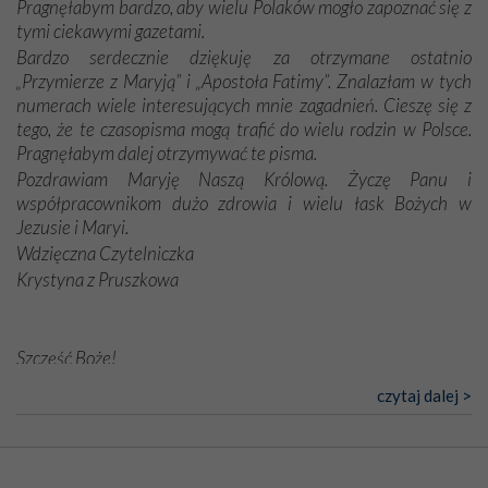
Pragnęłabym bardzo, aby wielu Polaków mogło zapoznać się z
tymi ciekawymi gazetami.
Bardzo serdecznie dziękuję za otrzymane ostatnio
„Przymierze z Maryją” i „Apostoła Fatimy”. Znalazłam w tych
numerach wiele interesujących mnie zagadnień. Cieszę się z
tego, że te czasopisma mogą trafić do wielu rodzin w Polsce.
Pragnęłabym dalej otrzymywać te pisma.
Pozdrawiam Maryję Naszą Królową. Życzę Panu i
współpracownikom dużo zdrowia i wielu łask Bożych w
Jezusie i Maryi.
Wdzięczna Czytelniczka
Krystyna z Pruszkowa
Szczęść Boże!
Bardzo dziękuję za przysyłanie mi „Przymierza z Maryją”. Jest
czytaj dalej >
to pismo, które bardzo sobie cenię i szanuję. Redagujecie
ciekawe artykuły. Zawsze czekam na nowe numery i pragnę
poinformować, że zawsze będę Was wspierać. Niech Pan Bóg
nas prowadzi!