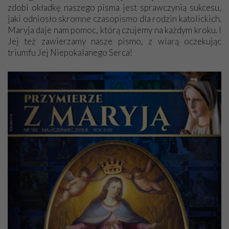
zdobi okładkę naszego pisma jest sprawczynią sukcesu,
jaki odniosło skromne czasopismo dla rodzin katolickich.
Maryja daje nam pomoc, którą czujemy na każdym kroku. I
Jej też zawierzamy nasze pismo, z wiarą oczekując
triumfu Jej Niepokalanego Serca!