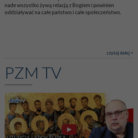
Wychowanie seksualne
nade wszystko żywą relacją z Bogiem i powinien
oddziaływać na całe państwo i całe społeczeństwo.
Najbardziej wszakże niebezpiecznym jest ów naturalizm,
który w naszych czasach przenika dziedzinę wychowania
w materii najbardziej delikatnej, jaką jest czystość
obyczajów. Bardzo rozpowszechniony jest błąd tych,
którzy w zgubnym uroszczeniu, brudnymi słowami,
uprawiają tzw. seksualne wychowanie, fałszywie sądząc,
czytaj dalej >
że będą mogli ustrzec młodzież przed
niebezpieczeństwami zmysłów za pomocą czysto
PZM TV
naturalnych środków, jakimi są lekkomyślne
uświadomienie i prewencyjne pouczenie dla wszystkich
bez różnicy, nawet publicznie, a co gorsza, za pomocą
wystawiania młodzieży przez pewien czas na okazje, żeby
ją, jak powiadają, do nich przyzwyczaić i jak gdyby
zahartować dusze przeciw tego rodzaju
niebezpieczeństwom.
Bardzo oni błądzą, nie chcąc uznać przyrodzonej
ułomności natury ludzkiej i prawa, o którym mówił
Apostoł, sprzeciwiającego się prawu umysłu i zapoznając