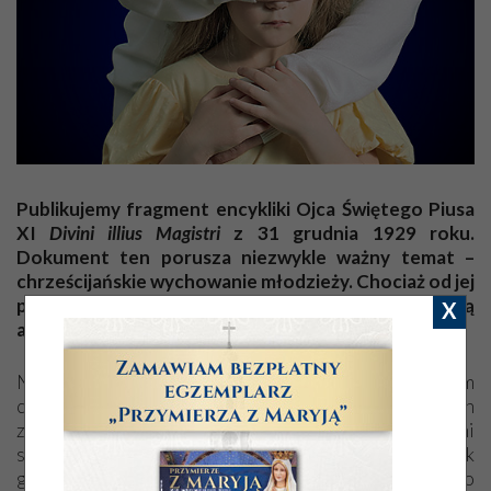
Publikujemy fragment encykliki Ojca Świętego Piusa
XI
Divini illius Magistri
z 31 grudnia 1929 roku.
Dokument ten porusza niezwykle ważny temat –
chrześcijańskie wychowanie młodzieży. Chociaż od jej
publikacji minął prawie wiek, wciąż uderza swą
X
aktualnością!
Nigdy nie powinno się tracić z oczu, że przedmiotem
chrześcijańskiego wychowania jest cały człowiek, duch
złączony z ciałem w jedności natury, ze wszystkimi
swoimi władzami przyrodzonymi i nadprzyrodzonymi, jak
go nam przedstawia zdrowy rozum i Objawienie; przeto