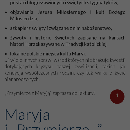
postaci błogosławionych i świętych stygmatyków,
mówiłam w duchu: „Jesteś taka skromniutka, skromniutka
bez korony”… A teraz moja Dostojna Pani ma koronę!
objawienia Jezusa Miłosiernego i kult Bożego
Serdecznie dziękuję, bardzo się cieszę.
Miłosierdzia,
A jeszcze kilka słów o mnie… Jestem schorowaną osobą,
szkaplerz święty i związane z nim nabożeństwo,
chodzę o lasce. Nie mam już nawet siły iść sama do kościoła –
to około 1 kilometra, ale mój sąsiad zawozi mnie co niedzielę
żywoty i historie świętych zapisane na kartach
na Mszę. Mam też problemy ze słuchem. Aparat słuchowy nie
historii i przekazywane w Tradycji katolickiej,
wszędzie zdaje egzamin, szczególnie w kościele, jak kapłan
lokalne polskie miejsca kultu Maryi.
mówi dalej od mikrofonu, to robi się pogłos, ale jakoś daję
... i wiele innych spraw, wśród których nie brakuje kwestii
sobie radę. Nie narzekam, bo mam dużą rodzinę i opiekuje się
dotykających kryzysu naszej cywilizacji, takich jak
mną córka. Praktycznie przejęła wszystkie moje obowiązki.
kondycja współczesnych rodzin, czy też walka o życie
Przepraszam, że nie nadążam za waszymi propozycjami, ale w
nienarodzonych.
miarę możliwości będę wspomagać Stowarzyszenie. Życzę
Wam wszystkim zdrowia i błogosławieństwa.
„Przymierze z Maryją” zaprasza do lektury!
Z Panem Bogiem!
Genowefa
Maryja
i „Przymierze...”