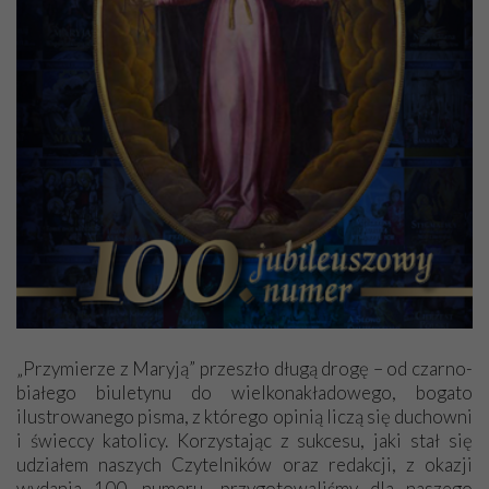
„Przymierze z Maryją” przeszło długą drogę – od czarno-
białego biuletynu do wielkonakładowego, bogato
ilustrowanego pisma, z którego opinią liczą się duchowni
i świeccy katolicy. Korzystając z sukcesu, jaki stał się
udziałem naszych Czytelników oraz redakcji, z okazji
wydania 100. numeru, przygotowaliśmy dla naszego