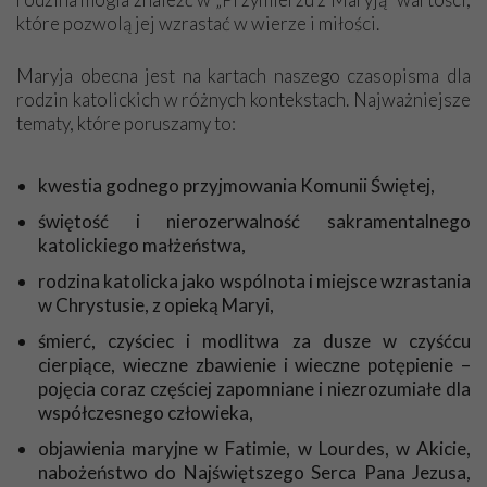
które pozwolą jej wzrastać w wierze i miłości.
Niech będzie pochwalony Jezus Chrystus!
Panie Sławomirze, w liście zadał mi Pan pytanie, czy jestem
Maryja obecna jest na kartach naszego czasopisma dla
dumna z otrzymywanego pisma „Przymierze z Maryją”. Jestem
rodzin katolickich w różnych kontekstach. Najważniejsze
dumna! A dlaczego? Bo jest to pismo jedyne w swoim rodzaju.
tematy, które poruszamy to:
To ogromna wiedza. Każdy artykuł bogaty w wydarzenia,
emanuje częścią historii o naszej wierze katolickiej. Bardzo
kwestia godnego przyjmowania Komunii Świętej,
dużo przeczytałam dobrych książek (bo lubię czytać), ale
pismo „Przymierze z Maryją” stawiam na pierwszym miejscu,
świętość i nierozerwalność sakramentalnego
bo porusza serce, ubogaca duszę i umysł. O wielu sprawach
katolickiego małżeństwa,
opisanych w artykułach wcześniej nie miałam wiedzy. Ale
rodzina katolicka jako wspólnota i miejsce wzrastania
teraz mając 86 lat jestem poniekąd uczennicą „Przymierza z
w Chrystusie, z opieką Maryi,
Maryją”. Mówi się, że człowiek uczy się do końca życia,
prawda? Bóg zapłać za tę wiedzę. Z szacunkiem chylę czoło
śmierć, czyściec i modlitwa za dusze w czyśćcu
przed wszystkimi osobami za pracę i trud w tworzeniu pisma.
cierpiące, wieczne zbawienie i wieczne potępienie –
A Matka Boża, nasza Królowa, niech Was błogosławi. Przy
pojęcia coraz częściej zapomniane i niezrozumiałe dla
okazji „Bóg zapłać” za wszystko co dostaję od Stowarzyszenia
współczesnego człowieka,
Księdza Piotra Skargi: za życzenia urodzinowe, za listy Pana
objawienia maryjne w Fatimie, w Lourdes, w Akicie,
Sławomira i wszystkie pamiątki, a szczególnie za koronę Matki
nabożeństwo do Najświętszego Serca Pana Jezusa,
Bożej Fatimskiej. Jak stawałam przed Fatimską Panią,