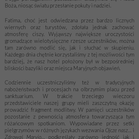
Boża, niosąc światu przesłanie pokuty i nadziei.
Fatima, choć jest odwiedzana przez bardzo licznych
wiernych oraz turystów, zdołała jednak zachować
atmosferę ciszy. Wyjąwszy największe uroczystości
gromadzące wielotysięczne rzesze uczestników, można
tam zarówno modlić się, jak i słuchać w skupieniu.
Każdego dnia chętnie korzystaliśmy z tej możliwości tym
bardziej, że nasz hotel położony był w bezpośredniej
bliskości bazyliki oraz miejsca Maryjnych objawień.
Codziennie uczestniczyliśmy też w tradycyjnych
nabożeństwach i procesjach na olbrzymim placu przed
sanktuarium. W trakcie trzeciego wieczoru
przedstawiciele naszej grupy mieli zaszczytną okazję
prowadzić fragment modlitwy. W pamięci uczestników
pozostanie z pewnością atmosfera towarzysząca tym
różańcowym spotkaniom. Wypowiadane przez setki
pielgrzymów w różnych językach wezwania
Ojcze nasz
… i
Zdrowaś Maryjo
… podkreślały zarówno jedność jak i