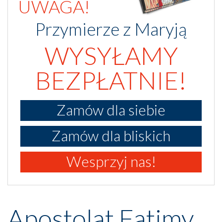
UWAGA!
Przymierze z Maryją
WYSYŁAMY
BEZPŁATNIE!
Zamów dla siebie
Zamów dla bliskich
Wesprzyj nas!
Apostolat Fatimy