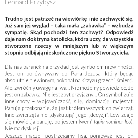
Leonard Przybysz
Trudno jest patrzeć na wiewiórkę i nie zachwycić się.
Już sam jej wygląd – taka mała „zabawka” – wzbudza
sympatię. Skąd pochodzi ten zachwyt? Odpowiedź
daje nam doktryna katolicka, która uczy, że wszystkie
stworzone rzeczy w mniejszym lub w większym
stopniu odbijają nieskończone piękno Stworzyciela.
Dla nas baranek na przykład jest symbolem niewinności.
Jest on porównywany do Pana Jezusa, który będąc
absolutnie niewinnym, pokonał na Krzyżu grzech i śmierć.
Ale, zwróćmy uwagę na lwa… Nie możemy powiedzieć, że
jest on zabawką. Nie jest zbyt przyjazny… On symbolizuje
inne cnoty – wojowniczość, siłę, dominację, majestat.
Panuje przekonanie, że jest królem wszystkich zwierząt.
Inne zwierzęta nie „dyskutują” jego „decyzji”. Lew zdaje
się mówić „ja panuję, bo jestem lwem” (
quia nominor leo
).
Nie ma dyskusji.
Jeszcze inaczej postrzegamy lisa, ponieważ jest on