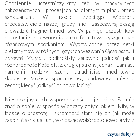
Codziennie uczestniczyliśmy też w tradycyjnych
nabożeństwach i procesjach na olbrzymim placu przed
sanktuarium. W trakcie trzeciego wieczoru
przedstawiciele naszej grupy mieli zaszczytną okazję
prowadzić fragment modlitwy. W pamięci uczestników
pozostanie z pewnością atmosfera towarzysząca tym
różańcowym spotkaniom. Wypowiadane przez setki
pielgrzymów w różnych językach wezwania
Ojcze nasz
… i
Zdrowaś Maryjo
… podkreślały zarówno jedność jak i
różnorodność Kościoła. Z drugiej strony jednak – zamiast
harmonii rodziły szum, utrudniając modlitewne
skupienie. Może gospodarze tego cudownego miejsca
zechcą kiedyś „odkryć” na nowo łacinę?
Niespokojny duch współczesności daje też w Fatimie
znać o sobie w sposób widoczny gołym okiem. Niby w
trosce o prostotę i skromność stara się on jak może
zasłonić sanktuarium, wznosząc wokół betonowe bryły, z
których niektóre nawet zostały poświęcone jako miejsca
katolickiego kultu. Tylko co wspólnego z żywą,
czytaj dalej >