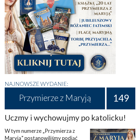
NAJNOWSZE WYDANIE:
149
Przymierze z Maryją
Uczmy i wychowujmy po katolicku!
W tym numerze „Przymierza z
Maryją” postanowiliśmy podjąć