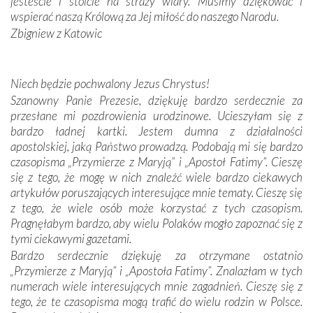
jesteście i stoicie na straży wiary. Musimy dziękować i
Sprawiła to oczywiście sama Matka Boża, ale też
wspierać naszą Królową za Jej miłość do naszego Narodu.
kulturowa bliskość biorąca swój początek w naszej
Zbigniew z Katowic
wspólnej wierze. Podczas wyjazdów do historycznych
miejsc, które znalazły się na trasie naszej pielgrzymki,
mieliśmy okazję przekonać się, że Maryja swoją opieką
Niech będzie pochwalony Jezus Chrystus!
otacza nie tylko nasz naród, lecz wszystkie nacje, które
Szanowny Panie Prezesie, dziękuję bardzo serdecznie za
się Jej ufnie oddają, a także każdą osobę, która zawierza
przesłane mi pozdrowienia urodzinowe. Ucieszyłam się z
Jej siebie oraz swych bliskich.
bardzo ładnej kartki. Jestem dumna z działalności
apostolskiej, jaką Państwo prowadzą. Podobają mi się bardzo
Dzieje Portugalii to również historia wierności Bogu i
czasopisma „Przymierze z Maryją” i „Apostoł Fatimy”. Cieszę
odstępstw, także w życiu władców. Trudne momenty w
się z tego, że mogę w nich znaleźć wiele bardzo ciekawych
wymiarze tak osobistym, jak i zbiorowym, przypominają o
artykułów poruszających interesujące mnie tematy. Cieszę się
konieczności ciągłego zabiegania o własną duszę i o łaskę
z tego, że wiele osób może korzystać z tych czasopism.
Opatrzności. Wierność przynosi pomyślność –
Pragnęłabym bardzo, aby wielu Polaków mogło zapoznać się z
przynajmniej w życiu duchowym. Odstępstwo owocuje
tymi ciekawymi gazetami.
nieszczęściem i śmiercią. Te uniwersalne prawdy
Bardzo serdecznie dziękuję za otrzymane ostatnio
przychodziły na myśl, gdy słuchaliśmy opowieści
„Przymierze z Maryją” i „Apostoła Fatimy”. Znalazłam w tych
przewodników o portugalskich monarchach i wodzach,
numerach wiele interesujących mnie zagadnień. Cieszę się z
zwycięskich bitwach i nieszczęśliwych losach grzesznych
tego, że te czasopisma mogą trafić do wielu rodzin w Polsce.
kochanków.