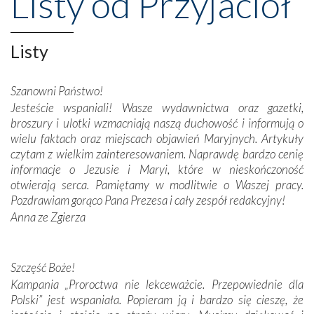
Listy od Przyjaciół
Opatrznościową pomoc w wygranej bitwie o
niepodległość kraju. Zachwyt budziła potężna, a zarazem
misterna architektura tych monumentalnych dzieł,
wspaniałe zdobienia, dbałość ich twórców o detale,
Listy
połączenie talentów z wytrwałością i pracowitością
budowniczych.
Szanowni Państwo!
Jesteście wspaniali! Wasze wydawnictwa oraz gazetki,
Podążyliśmy też śladami fatimskich wizjonerów – Łucji
broszury i ulotki wzmacniają naszą duchowość i informują o
dos Santos oraz świętych Hiacynty i Franciszka Marto.
wielu faktach oraz miejscach objawień Maryjnych. Artykuły
Modliliśmy się przy ich grobach. Odprawiliśmy Drogę
czytam z wielkim zainteresowaniem. Naprawdę bardzo cenię
Krzyżową w ich rodzinnych stronach, odwiedziliśmy
informacje o Jezusie i Maryi, które w nieskończoność
domy, w których żyli.
otwierają serca. Pamiętamy w modlitwie o Waszej pracy.
Pozdrawiam gorąco Pana Prezesa i cały zespół redakcyjny!
W miejscu objawień Matki Bożej zapaliliśmy świece
Anna ze Zgierza
przywiezione wraz z intencjami powierzonymi nam przez
Darczyńców w ramach akcji „Twoje światło w Fatimie”.
Podczas tej kilkudniowej wyprawy na każdym kroku
spotykaliśmy się z serdeczną otwartością
Szczęść Boże!
Portugalczyków. Podziwialiśmy ich ludową sztukę i
Kampania „Proroctwa nie lekceważcie. Przepowiednie dla
zwyczaje. Mimo że nasze kraje są od siebie bardzo
Polski” jest wspaniała. Popieram ją i bardzo się cieszę, że
oddalone, w żaden sposób nie czuliśmy się obco.