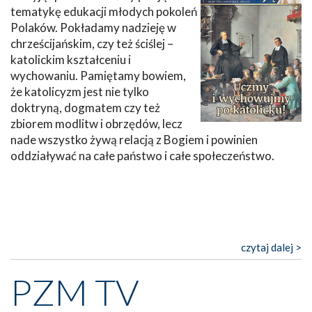
tematykę edukacji młodych pokoleń
Polaków. Pokładamy nadzieję w
chrześcijańskim, czy też ściślej –
katolickim kształceniu i
wychowaniu. Pamiętamy bowiem,
że katolicyzm jest nie tylko
doktryną, dogmatem czy też
zbiorem modlitw i obrzędów, lecz
nade wszystko żywą relacją z Bogiem i powinien
oddziaływać na całe państwo i całe społeczeństwo.
czytaj dalej >
PZM TV