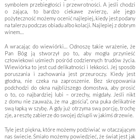
symbolem przebiegłości i przewrotności. A jeśli chodzi
o zająca, to bardzo ciekawe zwierzę, ale jego
pożyteczność możemy ocenić najlepiej, kiedy jest podany
na talerzu podczas obiadu albo kolacji. Najlepiej z dobrym
winem…
A wracając do wiewiórki… Odnoszę takie wrażenie, że
Pan Bóg ją stworzył po to, aby mogła przynieść
człowiekowi uśmiech pośród codziennych trudów życia.
Wiewiórka to jest cud delikatności i lekkości. Jej sposób
poruszania i zachowania jest przeuroczy. Kiedy jest
głodna, nie czeka na zaproszenie. Bez skrępowania
podchodzi do okna najbliższego domostwa, aby prosić
o to, co najbardziej lubi – orzechy, migdały. Jeśli nikt
z domu nie zauważa, że ma „gościa”, ona puka delikatnie
swą łapką w szybę. A gdy już otrzyma swą porcję, trochę
zje, a resztę zabierze do swojej dziupli w jakimś drzewie.
Tyle jest piękna, które możemy podziwiać w otaczającym
nas świecie. Śmiało możemy powiedzieć, że świat jest jak