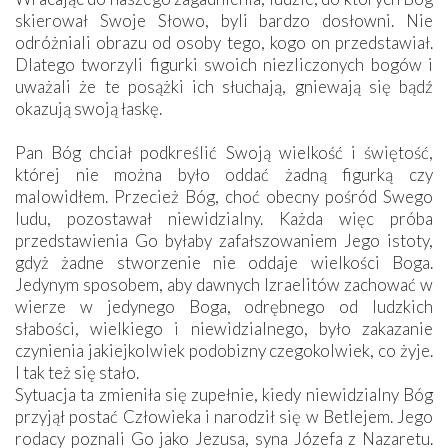
skierował Swoje Słowo, byli bardzo dosłowni. Nie
odróżniali obrazu od osoby tego, kogo on przedstawiał.
Dlatego tworzyli figurki swoich niezliczonych bogów i
uważali że te posążki ich słuchają, gniewają się bądź
okazują swoją łaskę.
Pan Bóg chciał podkreślić Swoją wielkość i świętość,
której nie można było oddać żadną figurką czy
malowidłem. Przecież Bóg, choć obecny pośród Swego
ludu, pozostawał niewidzialny. Każda więc próba
przedstawienia Go byłaby zafałszowaniem Jego istoty,
gdyż żadne stworzenie nie oddaje wielkości Boga.
Jedynym sposobem, aby dawnych Izraelitów zachować w
wierze w jedynego Boga, odrębnego od ludzkich
słabości, wielkiego i niewidzialnego, było zakazanie
czynienia jakiejkolwiek podobizny czegokolwiek, co żyje.
I tak też się stało.
Sytuacja ta zmieniła się zupełnie, kiedy niewidzialny Bóg
przyjął postać Człowieka i narodził się w Betlejem. Jego
rodacy poznali Go jako Jezusa, syna Józefa z Nazaretu.