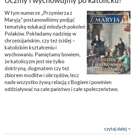
W tym numerze „Przymierza z
Maryją” postanowiliśmy podjąć
tematykę edukacji młodych pokoleń
Polaków. Pokładamy nadzieję w
chrześcijańskim, czy też ściślej –
katolickim kształceniu i
wychowaniu. Pamiętamy bowiem,
że katolicyzm jest nie tylko
doktryną, dogmatem czy też
zbiorem modlitw i obrzędów, lecz
nade wszystko żywą relacją z Bogiem i powinien
oddziaływać na całe państwo i całe społeczeństwo.
czytaj dalej >