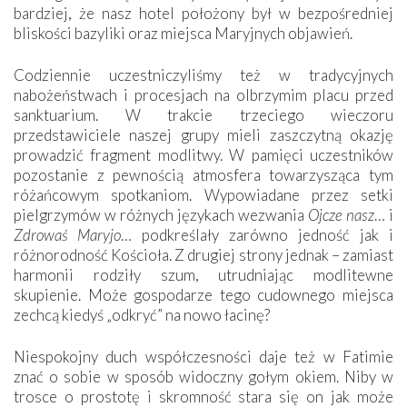
bardziej, że nasz hotel położony był w bezpośredniej
bliskości bazyliki oraz miejsca Maryjnych objawień.
Codziennie uczestniczyliśmy też w tradycyjnych
nabożeństwach i procesjach na olbrzymim placu przed
sanktuarium. W trakcie trzeciego wieczoru
przedstawiciele naszej grupy mieli zaszczytną okazję
prowadzić fragment modlitwy. W pamięci uczestników
pozostanie z pewnością atmosfera towarzysząca tym
różańcowym spotkaniom. Wypowiadane przez setki
pielgrzymów w różnych językach wezwania
Ojcze nasz
… i
Zdrowaś Maryjo
… podkreślały zarówno jedność jak i
różnorodność Kościoła. Z drugiej strony jednak – zamiast
harmonii rodziły szum, utrudniając modlitewne
skupienie. Może gospodarze tego cudownego miejsca
zechcą kiedyś „odkryć” na nowo łacinę?
Niespokojny duch współczesności daje też w Fatimie
znać o sobie w sposób widoczny gołym okiem. Niby w
trosce o prostotę i skromność stara się on jak może