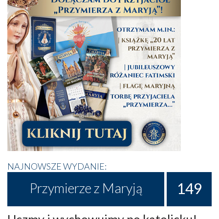
NAJNOWSZE WYDANIE:
149
Przymierze z Maryją
Uczmy i wychowujmy po katolicku!