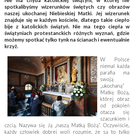
Nie ma chyba katolickiej świątyni, w której nie
spotkalibyśmy wizerunków świętych czy obrazów
naszej ukochanej Niebieskiej Matki. Jej wizerunek
znajduje się w każdym kościele, dlatego takie ciepło
bije z katolickich świątyń. Nie ma tego ciepła w
świątyniach protestanckich różnych wyznań, gdzie
możemy spotkać tylko tynk na ścianach i ewentualnie
krzyż.
W Polsce
niemal każda
parafia ma
swoją
„ukochaną”
Matkę Bożą,
której obraz
od pokoleń
otacza się
szacunkiem i
czcią. Nazywa się Ją „naszą Matką Bożą”. Oczywiście,
każdy człowiek dobrej woli rozumie, że są to tylko