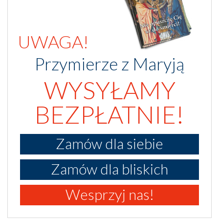
UWAGA!
Przymierze z Maryją
WYSYŁAMY
BEZPŁATNIE!
Zamów dla siebie
Zamów dla bliskich
Wesprzyj nas!