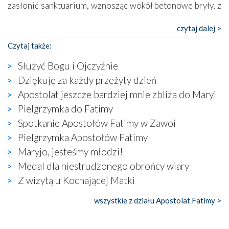
zasłonić sanktuarium, wznosząc wokół betonowe bryły, z
których niektóre nawet zostały poświęcone jako miejsca
katolickiego kultu. Tylko co wspólnego z żywą,
czytaj dalej >
autentyczną wiarą mogą mieć płaskie, szare bunkry albo
Czytaj także:
kaplice, w których Tabernakulum przypomina bardziej
skrzynkę na narzędzia? Albo co powiedzieć o ustawionym
Służyć Bogu i Ojczyźnie
tuż przy nowej bazylice wielkim krzyżu, na którym
Dziękuję za każdy przeżyty dzień
zamiast Chrystusa umieszczono dziwaczną postać jakby
Apostolat jeszcze bardziej mnie zbliża do Maryi
wyjętą ze starożytnych hieroglifów? W kulturowym
kontekście naszych czasów to raczej karykatura niż godny
Pielgrzymka do Fatimy
wizerunek Zbawiciela…
Spotkanie Apostołów Fatimy w Zawoi
Zatem nawet w bezpośrednim otoczeniu sanktuarium
Pielgrzymka Apostołów Fatimy
naocznie przekonaliśmy się, że wewnątrz Kościoła toczy
Maryjo, jesteśmy młodzi!
się ogromna walka o kształt katolicyzmu i o serca
wierzących. Do czego to zmaganie może prowadzić,
Medal dla niestrudzonego obrońcy wiary
widzieliśmy w urokliwym, niewielkim mieście Obidos,
Z wizytą u Kochającej Matki
gdzie w miejscu dawnego kościoła działa dzisiaj…
księgarnia.
wszystkie z działu Apostolat Fatimy >
Nasze pielgrzymkowe wyprawy, których celem były