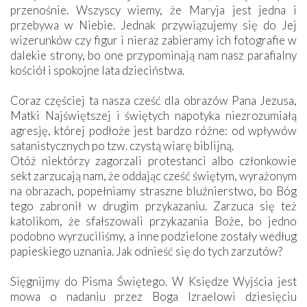
przenośnie. Wszyscy wiemy, że Maryja jest jedna i
przebywa w Niebie. Jednak przywiązujemy się do Jej
wizerunków czy figur i nieraz zabieramy ich fotografie w
dalekie strony, bo one przypominają nam nasz parafialny
kościół i spokojne lata dzieciństwa.
Coraz częściej ta nasza cześć dla obrazów Pana Jezusa,
Matki Najświętszej i świętych napotyka niezrozumiałą
agresję, której podłoże jest bardzo różne: od wpływów
satanistycznych po tzw. czystą wiarę biblijną.
Otóż niektórzy zagorzali protestanci albo członkowie
sekt zarzucają nam, że oddając cześć świętym, wyrażonym
na obrazach, popełniamy straszne bluźnierstwo, bo Bóg
tego zabronił w drugim przykazaniu. Zarzuca się też
katolikom, że sfałszowali przykazania Boże, bo jedno
podobno wyrzuciliśmy, a inne podzielone zostały według
papieskiego uznania. Jak odnieść się do tych zarzutów?
Sięgnijmy do Pisma Świętego. W Księdze Wyjścia jest
mowa o nadaniu przez Boga Izraelowi dziesięciu