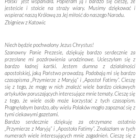
Polski” jest wspaniała. Popieram ją i bardzo się cieszę, że
spotykaliśmy się z serdeczną otwartością
jesteście i stoicie na straży wiary. Musimy dziękować i
Portugalczyków. Podziwialiśmy ich ludową sztukę i
wspierać naszą Królową za Jej miłość do naszego Narodu.
zwyczaje. Mimo że nasze kraje są od siebie bardzo
oddalone, w żaden sposób nie czuliśmy się obco.
Zbigniew z Katowic
Sprawiła to oczywiście sama Matka Boża, ale też
kulturowa bliskość biorąca swój początek w naszej
wspólnej wierze. Podczas wyjazdów do historycznych
Niech będzie pochwalony Jezus Chrystus!
miejsc, które znalazły się na trasie naszej pielgrzymki,
Szanowny Panie Prezesie, dziękuję bardzo serdecznie za
mieliśmy okazję przekonać się, że Maryja swoją opieką
przesłane mi pozdrowienia urodzinowe. Ucieszyłam się z
otacza nie tylko nasz naród, lecz wszystkie nacje, które
bardzo ładnej kartki. Jestem dumna z działalności
się Jej ufnie oddają, a także każdą osobę, która zawierza
apostolskiej, jaką Państwo prowadzą. Podobają mi się bardzo
Jej siebie oraz swych bliskich.
czasopisma „Przymierze z Maryją” i „Apostoł Fatimy”. Cieszę
się z tego, że mogę w nich znaleźć wiele bardzo ciekawych
Dzieje Portugalii to również historia wierności Bogu i
artykułów poruszających interesujące mnie tematy. Cieszę się
odstępstw, także w życiu władców. Trudne momenty w
z tego, że wiele osób może korzystać z tych czasopism.
wymiarze tak osobistym, jak i zbiorowym, przypominają o
Pragnęłabym bardzo, aby wielu Polaków mogło zapoznać się z
konieczności ciągłego zabiegania o własną duszę i o łaskę
tymi ciekawymi gazetami.
Opatrzności. Wierność przynosi pomyślność –
Bardzo serdecznie dziękuję za otrzymane ostatnio
przynajmniej w życiu duchowym. Odstępstwo owocuje
„Przymierze z Maryją” i „Apostoła Fatimy”. Znalazłam w tych
nieszczęściem i śmiercią. Te uniwersalne prawdy
numerach wiele interesujących mnie zagadnień. Cieszę się z
przychodziły na myśl, gdy słuchaliśmy opowieści