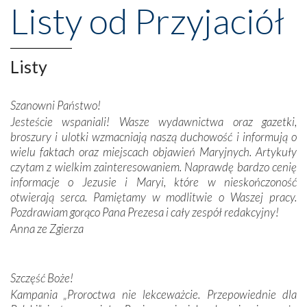
wspaniałe klasztory w miasteczku Alcobaça czy w Batalhi,
Listy od Przyjaciół
przeniosły nas do czasów, gdy świątynie bez wątpienia
wznoszono na chwałę Bożą, na przykład – w podzięce za
Opatrznościową pomoc w wygranej bitwie o
Listy
niepodległość kraju. Zachwyt budziła potężna, a zarazem
misterna architektura tych monumentalnych dzieł,
wspaniałe zdobienia, dbałość ich twórców o detale,
Szanowni Państwo!
połączenie talentów z wytrwałością i pracowitością
Jesteście wspaniali! Wasze wydawnictwa oraz gazetki,
budowniczych.
broszury i ulotki wzmacniają naszą duchowość i informują o
wielu faktach oraz miejscach objawień Maryjnych. Artykuły
Podążyliśmy też śladami fatimskich wizjonerów – Łucji
czytam z wielkim zainteresowaniem. Naprawdę bardzo cenię
dos Santos oraz świętych Hiacynty i Franciszka Marto.
informacje o Jezusie i Maryi, które w nieskończoność
Modliliśmy się przy ich grobach. Odprawiliśmy Drogę
otwierają serca. Pamiętamy w modlitwie o Waszej pracy.
Krzyżową w ich rodzinnych stronach, odwiedziliśmy
Pozdrawiam gorąco Pana Prezesa i cały zespół redakcyjny!
domy, w których żyli.
Anna ze Zgierza
W miejscu objawień Matki Bożej zapaliliśmy świece
przywiezione wraz z intencjami powierzonymi nam przez
Szczęść Boże!
Darczyńców w ramach akcji „Twoje światło w Fatimie”.
Kampania „Proroctwa nie lekceważcie. Przepowiednie dla
Podczas tej kilkudniowej wyprawy na każdym kroku