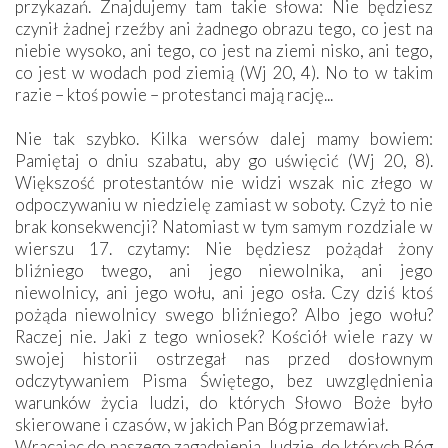
przykazań. Znajdujemy tam takie słowa: Nie będziesz
czynił żadnej rzeźby ani żadnego obrazu tego, co jest na
niebie wysoko, ani tego, co jest na ziemi nisko, ani tego,
co jest w wodach pod ziemią (Wj 20, 4). No to w takim
razie – ktoś powie – protestanci mają rację...
Nie tak szybko. Kilka wersów dalej mamy bowiem:
Pamiętaj o dniu szabatu, aby go uświęcić (Wj 20, 8).
Większość protestantów nie widzi wszak nic złego w
odpoczywaniu w niedzielę zamiast w soboty. Czyż to nie
brak konsekwencji? Natomiast w tym samym rozdziale w
wierszu 17. czytamy: Nie będziesz pożądał żony
bliźniego twego, ani jego niewolnika, ani jego
niewolnicy, ani jego wołu, ani jego osła. Czy dziś ktoś
pożąda niewolnicy swego bliźniego? Albo jego wołu?
Raczej nie. Jaki z tego wniosek? Kościół wiele razy w
swojej historii ostrzegał nas przed dosłownym
odczytywaniem Pisma Świętego, bez uwzględnienia
warunków życia ludzi, do których Słowo Boże było
skierowane i czasów, w jakich Pan Bóg przemawiał.
Wracając do naszego zagadnienia, ludzie, do których Bóg