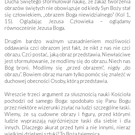
Ducha Świętego sformułował naukę, że zakaz tworzenia
obrazów świętych nie obowiązuje od kiedy Syn Boży stał
się człowiekiem, „obrazem Boga niewidzialnego” (Kol 1,
15). Oglądając Jezusa Człowieka – oglądamy
równocześnie Jezusa Boga.
Drugim bardzo ważnym uzasadnieniem możliwości
oddawania czci obrazom jest fakt, że nikt z nas nie czci
obrazu. Czci postać, jaką obraz przedstawia. Niewłaściwe
jest sformułowanie, że modlimy się do obrazu. Niech nas
Bóg broni. Modlimy się „przed obrazem”, nigdy „do
obrazu”. Bowiem obraz ma nam tylko pomóc się znaleźć w
duchowej obecności Osoby, którą przedstawia.
Wreszcie trzeci argument za słusznością nauki Kościoła
pochodzi od samego Boga: spodobało się Panu Bogu
przez niektóre wizerunki zsyłać na ludzi szczególne łaski.
Wiemy, że są cudowne obrazy i figury, przed którymi
ludzie wypraszają najróżniejsze łaski dla siebie i dla
innych. Dlaczego akurat przed tymi a nie innymi, nieraz
wielkimi dziełami sztuki? To Boża tajemnica.