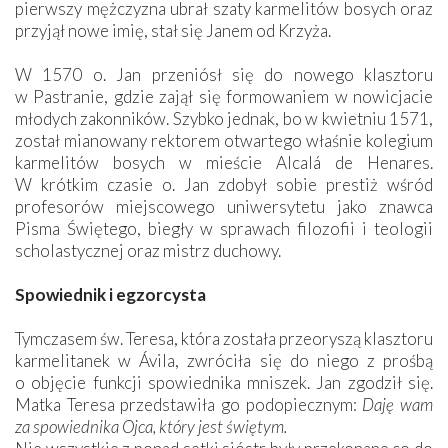
pierwszy mężczyzna ubrał szaty karmelitów bosych oraz
przyjął nowe imię, stał się Janem od Krzyża.
W 1570 o. Jan przeniósł się do nowego klasztoru
w Pastranie, gdzie zajął się formowaniem w nowicjacie
młodych zakonników. Szybko jednak, bo w kwietniu 1571,
został mianowany rektorem otwartego właśnie kolegium
karmelitów bosych w mieście Alcalá de Henares.
W krótkim czasie o. Jan zdobył sobie prestiż wśród
profesorów miejscowego uniwersytetu jako znawca
Pisma Świętego, biegły w sprawach filozofii i teologii
scholastycznej oraz mistrz duchowy.
Spowiednik i egzorcysta
Tymczasem św. Teresa, która została przeoryszą klasztoru
karmelitanek w Ávila, zwróciła się do niego z prośbą
o objęcie funkcji spowiednika mniszek. Jan zgodził się.
Matka Teresa przedstawiła go podopiecznym:
Daję wam
za spowiednika Ojca, który jest świętym.