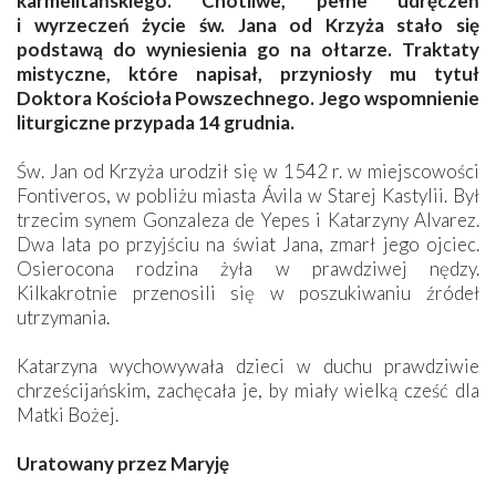
karmelitańskiego. Cnotliwe, pełne udręczeń
i wyrzeczeń życie św. Jana od Krzyża stało się
podstawą do wyniesienia go na ołtarze. Traktaty
mistyczne, które napisał, przyniosły mu tytuł
Doktora Kościoła Powszechnego. Jego wspomnienie
liturgiczne przypada 14 grudnia.
Św. Jan od Krzyża urodził się w 1542 r. w miejscowości
Fontiveros, w pobliżu miasta Ávila w Starej Kastylii. Był
trzecim synem Gonzaleza de Yepes i Katarzyny Alvarez.
Dwa lata po przyjściu na świat Jana, zmarł jego ojciec.
Osierocona rodzina żyła w prawdziwej nędzy.
Kilkakrotnie przenosili się w poszukiwaniu źródeł
utrzymania.
Katarzyna wychowywała dzieci w duchu prawdziwie
chrześcijańskim, zachęcała je, by miały wielką cześć dla
Matki Bożej.
Uratowany przez Maryję