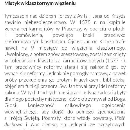
Mistyk w klasztornym więzieniu
Tymczasem nad dziełem Teresy z Avila i Jana od Krzyża
zawisło niebezpieczeństwo. W 1575 r. na kapitule
generalnej karmelitów w Piacenzy, w oparciu o plotki
i pomówienia, powzięto kroki przeciwko
zreformowanym klasztorom. Ojciec Jan od Krzyża trafił
nawet na 9 miesięcy do więzienia klasztornego.
Uwolniony, a potem znów aresztowany, został zamknięty
w toledańskim klasztorze karmelitów bosych (1577 r.).
Tam przeciwnicy reformy starali się nakłonić go, by
wyparł się reformy. Jednak nie pomogły namowy, a nawet
próby przekupienia go złotym krucyfiksem, biblioteką,
objęciem funkcji przeora. Św. Jan trwał przy idei reformy
zakonu. W tych trudnych miesiącach jedyną radością były
dla niego pociechy mistyczne, które otrzymywał od Boga.
Głosił konieczność całkowitego ogołocenia
wewnętrznego, aby dojść do pełnego zjednoczenia
z Trójcą Świętą. Poematy, które wtedy powstały,
Pieśń
duchowa
i
Noc ciemna
, są jednymi ze szczytowych