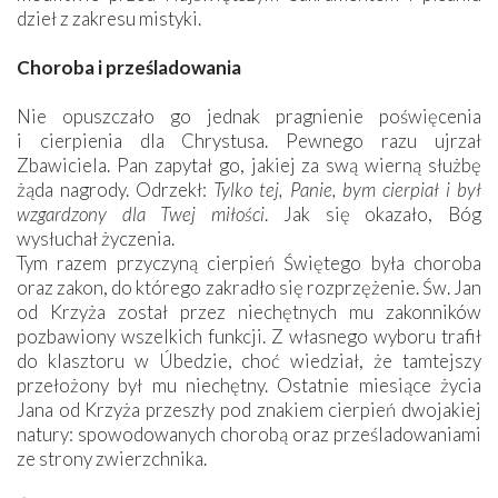
dzieł z zakresu mistyki.
Choroba i prześladowania
Nie opuszczało go jednak pragnienie poświęcenia
i cierpienia dla Chrystusa. Pewnego razu ujrzał
Zbawiciela. Pan zapytał go, jakiej za swą wierną służbę
żąda nagrody. Odrzekł:
Tylko tej, Panie, bym cierpiał i był
wzgardzony dla Twej miłości
. Jak się okazało, Bóg
wysłuchał życzenia.
Tym razem przyczyną cierpień Świętego była choroba
oraz zakon, do którego zakradło się rozprzężenie. Św. Jan
od Krzyża został przez niechętnych mu zakonników
pozbawiony wszelkich funkcji. Z własnego wyboru trafił
do klasztoru w Úbedzie, choć wiedział, że tamtejszy
przełożony był mu niechętny. Ostatnie miesiące życia
Jana od Krzyża przeszły pod znakiem cierpień dwojakiej
natury: spowodowanych chorobą oraz prześladowaniami
ze strony zwierzchnika.