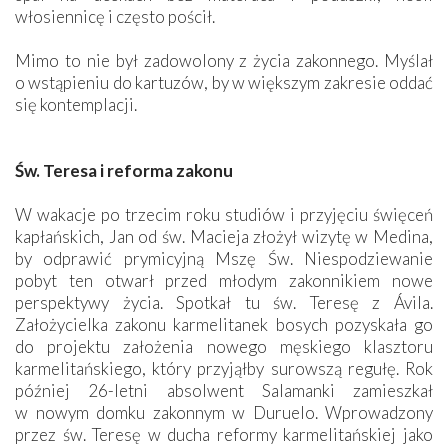
włosiennicę i często pościł.
Mimo to nie był zadowolony z życia zakonnego. Myślał
o wstąpieniu do kartuzów, by w większym zakresie oddać
się kontemplacji.
Św. Teresa i reforma zakonu
W wakacje po trzecim roku studiów i przyjęciu święceń
kapłańskich, Jan od św. Macieja złożył wizytę w Medina,
by odprawić prymicyjną Mszę Św. Niespodziewanie
pobyt ten otwarł przed młodym zakonnikiem nowe
perspektywy życia. Spotkał tu św. Teresę z Ávila.
Założycielka zakonu karmelitanek bosych pozyskała go
do projektu założenia nowego męskiego klasztoru
karmelitańskiego, który przyjąłby surowszą regułę. Rok
później 26-letni absolwent Salamanki zamieszkał
w nowym domku zakonnym w Duruelo. Wprowadzony
przez św. Teresę w ducha reformy karmelitańskiej jako