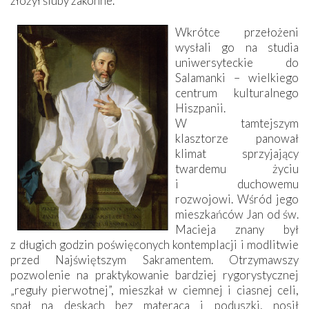
złożył śluby zakonne.
Wkrótce przełożeni
wysłali go na studia
uniwersyteckie do
Salamanki – wielkiego
centrum kulturalnego
Hiszpanii.
W tamtejszym
klasztorze panował
klimat sprzyjający
twardemu życiu
i duchowemu
rozwojowi. Wśród jego
mieszkańców Jan od św.
Macieja znany był
z długich godzin poświęconych kontemplacji i modlitwie
przed Najświętszym Sakramentem. Otrzymawszy
pozwolenie na praktykowanie bardziej rygorystycznej
„reguły pierwotnej”, mieszkał w ciemnej i ciasnej celi,
spał na deskach bez materaca i poduszki, nosił