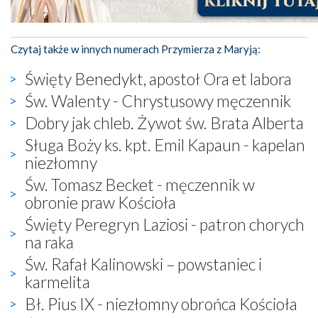
Czytaj także w innych numerach Przymierza z Maryją:
Święty Benedykt, apostoł Ora et labora
Św. Walenty - Chrystusowy męczennik
Dobry jak chleb. Żywot św. Brata Alberta
Sługa Boży ks. kpt. Emil Kapaun - kapelan
niezłomny
Św. Tomasz Becket - męczennik w
obronie praw Kościoła
Święty Peregryn Laziosi - patron chorych
na raka
Św. Rafał Kalinowski – powstaniec i
karmelita
Bł. Pius IX - niezłomny obrońca Kościoła