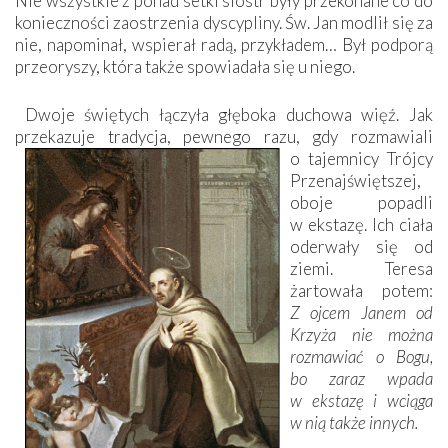
Nie wszystkie z ponad setki sióstr były przekonane co do
konieczności zaostrzenia dyscypliny. Św. Jan modlił się za
nie, napominał, wspierał radą, przykładem… Był podporą
przeoryszy, która także spowiadała się u niego.
Dwoje świętych łączyła głęboka duchowa więź. Jak
przekazuje tradycja, pewnego razu, gdy rozmawiali
o tajemnicy Trójcy
Przenajświętszej,
oboje popadli
w ekstazę. Ich ciała
oderwały się od
ziemi. Teresa
żartowała potem:
Z ojcem Janem od
Krzyża nie można
rozmawiać o Bogu,
bo zaraz wpada
w ekstazę i wciąga
w nią także innych.