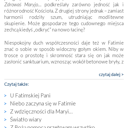
Zdrowaś Maryjo
… podkreślały zarówno jedność jak i
różnorodność Kościoła. Z drugiej strony jednak – zamiast
harmonii rodziły szum, utrudniając modlitewne
skupienie. Może gospodarze tego cudownego miejsca
zechcą kiedyś „odkryć” na nowo łacinę?
Niespokojny duch współczesności daje też w Fatimie
znać o sobie w sposób widoczny gołym okiem. Niby w
trosce o prostotę i skromność stara się on jak może
zasłonić sanktuarium, wznosząc wokół betonowe bryły, z
których niektóre nawet zostały poświęcone jako miejsca
katolickiego kultu. Tylko co wspólnego z żywą,
czytaj dalej >
autentyczną wiarą mogą mieć płaskie, szare bunkry albo
Czytaj także:
kaplice, w których Tabernakulum przypomina bardziej
skrzynkę na narzędzia? Albo co powiedzieć o ustawionym
U Fatimskiej Pani
tuż przy nowej bazylice wielkim krzyżu, na którym
Niebo zaczyna się w Fatimie
zamiast Chrystusa umieszczono dziwaczną postać jakby
Z wdzięczności dla Maryi…
wyjętą ze starożytnych hieroglifów? W kulturowym
kontekście naszych czasów to raczej karykatura niż godny
Światło wiary
wizerunek Zbawiciela…
Z Bożą pomocą przetrwam wszystko.