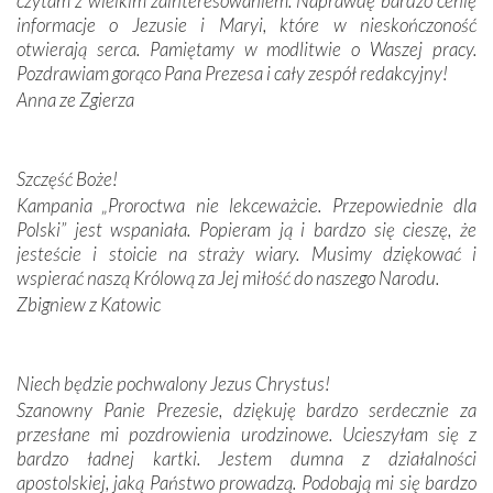
czytam z wielkim zainteresowaniem. Naprawdę bardzo cenię
dos Santos oraz świętych Hiacynty i Franciszka Marto.
informacje o Jezusie i Maryi, które w nieskończoność
Modliliśmy się przy ich grobach. Odprawiliśmy Drogę
otwierają serca. Pamiętamy w modlitwie o Waszej pracy.
Krzyżową w ich rodzinnych stronach, odwiedziliśmy
Pozdrawiam gorąco Pana Prezesa i cały zespół redakcyjny!
domy, w których żyli.
Anna ze Zgierza
W miejscu objawień Matki Bożej zapaliliśmy świece
przywiezione wraz z intencjami powierzonymi nam przez
Szczęść Boże!
Darczyńców w ramach akcji „Twoje światło w Fatimie”.
Kampania „Proroctwa nie lekceważcie. Przepowiednie dla
Podczas tej kilkudniowej wyprawy na każdym kroku
Polski” jest wspaniała. Popieram ją i bardzo się cieszę, że
spotykaliśmy się z serdeczną otwartością
jesteście i stoicie na straży wiary. Musimy dziękować i
Portugalczyków. Podziwialiśmy ich ludową sztukę i
wspierać naszą Królową za Jej miłość do naszego Narodu.
zwyczaje. Mimo że nasze kraje są od siebie bardzo
oddalone, w żaden sposób nie czuliśmy się obco.
Zbigniew z Katowic
Sprawiła to oczywiście sama Matka Boża, ale też
kulturowa bliskość biorąca swój początek w naszej
wspólnej wierze. Podczas wyjazdów do historycznych
Niech będzie pochwalony Jezus Chrystus!
miejsc, które znalazły się na trasie naszej pielgrzymki,
Szanowny Panie Prezesie, dziękuję bardzo serdecznie za
mieliśmy okazję przekonać się, że Maryja swoją opieką
przesłane mi pozdrowienia urodzinowe. Ucieszyłam się z
otacza nie tylko nasz naród, lecz wszystkie nacje, które
bardzo ładnej kartki. Jestem dumna z działalności
się Jej ufnie oddają, a także każdą osobę, która zawierza
apostolskiej, jaką Państwo prowadzą. Podobają mi się bardzo