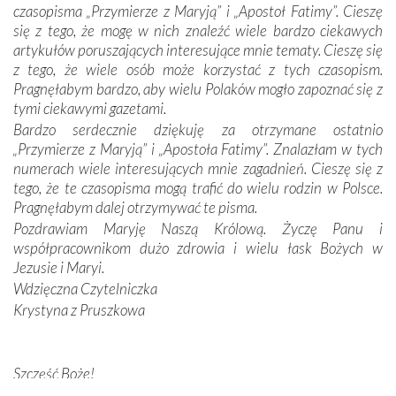
Jej siebie oraz swych bliskich.
czasopisma „Przymierze z Maryją” i „Apostoł Fatimy”. Cieszę
się z tego, że mogę w nich znaleźć wiele bardzo ciekawych
Dzieje Portugalii to również historia wierności Bogu i
artykułów poruszających interesujące mnie tematy. Cieszę się
odstępstw, także w życiu władców. Trudne momenty w
z tego, że wiele osób może korzystać z tych czasopism.
wymiarze tak osobistym, jak i zbiorowym, przypominają o
Pragnęłabym bardzo, aby wielu Polaków mogło zapoznać się z
konieczności ciągłego zabiegania o własną duszę i o łaskę
tymi ciekawymi gazetami.
Opatrzności. Wierność przynosi pomyślność –
Bardzo serdecznie dziękuję za otrzymane ostatnio
przynajmniej w życiu duchowym. Odstępstwo owocuje
„Przymierze z Maryją” i „Apostoła Fatimy”. Znalazłam w tych
nieszczęściem i śmiercią. Te uniwersalne prawdy
numerach wiele interesujących mnie zagadnień. Cieszę się z
przychodziły na myśl, gdy słuchaliśmy opowieści
tego, że te czasopisma mogą trafić do wielu rodzin w Polsce.
przewodników o portugalskich monarchach i wodzach,
Pragnęłabym dalej otrzymywać te pisma.
zwycięskich bitwach i nieszczęśliwych losach grzesznych
Pozdrawiam Maryję Naszą Królową. Życzę Panu i
kochanków.
współpracownikom dużo zdrowia i wielu łask Bożych w
Jezusie i Maryi.
Byli tym razem pośród Apostołów Fatimy reprezentanci
Wdzięczna Czytelniczka
każdego spośród żyjących pokoleń. Najmłodszy uczestnik
Krystyna z Pruszkowa
liczył sobie 13 lat, zaś senior, pan Zdzisław – już 94.
–
Całe życie marzyłem, by tu przyjechać
– przyznał w
rozmowie.
Szczęść Boże!
Bardzo dziękuję za przysyłanie mi „Przymierza z Maryją”. Jest