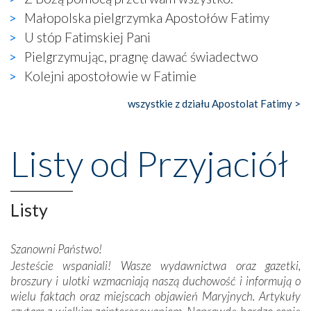
Zatem nawet w bezpośrednim otoczeniu sanktuarium
Małopolska pielgrzymka Apostołów Fatimy
naocznie przekonaliśmy się, że wewnątrz Kościoła toczy
U stóp Fatimskiej Pani
się ogromna walka o kształt katolicyzmu i o serca
wierzących. Do czego to zmaganie może prowadzić,
Pielgrzymując, pragnę dawać świadectwo
widzieliśmy w urokliwym, niewielkim mieście Obidos,
Kolejni apostołowie w Fatimie
gdzie w miejscu dawnego kościoła działa dzisiaj…
księgarnia.
wszystkie z działu Apostolat Fatimy >
Nasze pielgrzymkowe wyprawy, których celem były
wspaniałe klasztory w miasteczku Alcobaça czy w Batalhi,
Listy od Przyjaciół
przeniosły nas do czasów, gdy świątynie bez wątpienia
wznoszono na chwałę Bożą, na przykład – w podzięce za
Opatrznościową pomoc w wygranej bitwie o
Listy
niepodległość kraju. Zachwyt budziła potężna, a zarazem
misterna architektura tych monumentalnych dzieł,
wspaniałe zdobienia, dbałość ich twórców o detale,
Szanowni Państwo!
połączenie talentów z wytrwałością i pracowitością
Jesteście wspaniali! Wasze wydawnictwa oraz gazetki,
budowniczych.
broszury i ulotki wzmacniają naszą duchowość i informują o
wielu faktach oraz miejscach objawień Maryjnych. Artykuły
Podążyliśmy też śladami fatimskich wizjonerów – Łucji