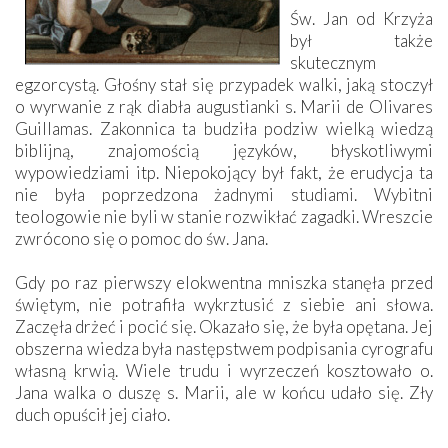
Św. Jan od Krzyża
był także
skutecznym
egzorcystą. Głośny stał się przypadek walki, jaką stoczył
o wyrwanie z rąk diabła augustianki s. Marii de Olivares
Guillamas. Zakonnica ta budziła podziw wielką wiedzą
biblijną, znajomością języków, błyskotliwymi
wypowiedziami itp. Niepokojący był fakt, że erudycja ta
nie była poprzedzona żadnymi studiami. Wybitni
teologowie nie byli w stanie rozwikłać zagadki. Wreszcie
zwrócono się o pomoc do św. Jana.
Gdy po raz pierwszy elokwentna mniszka stanęła przed
świętym, nie potrafiła wykrztusić z siebie ani słowa.
Zaczęła drżeć i pocić się. Okazało się, że była opętana. Jej
obszerna wiedza była następstwem podpisania cyrografu
własną krwią. Wiele trudu i wyrzeczeń kosztowało o.
Jana walka o duszę s. Marii, ale w końcu udało się. Zły
duch opuścił jej ciało.