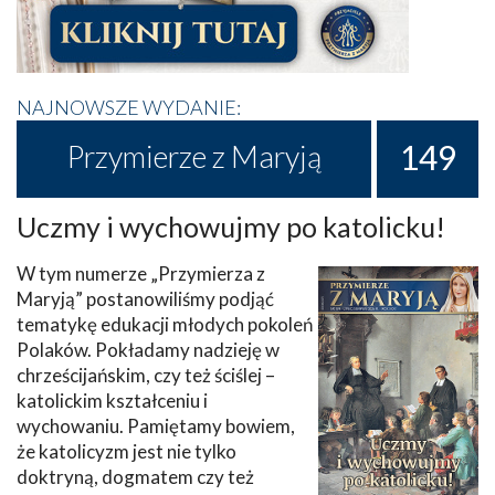
NAJNOWSZE WYDANIE:
149
Przymierze z Maryją
Uczmy i wychowujmy po katolicku!
W tym numerze „Przymierza z
Maryją” postanowiliśmy podjąć
tematykę edukacji młodych pokoleń
Polaków. Pokładamy nadzieję w
chrześcijańskim, czy też ściślej –
katolickim kształceniu i
wychowaniu. Pamiętamy bowiem,
że katolicyzm jest nie tylko
doktryną, dogmatem czy też