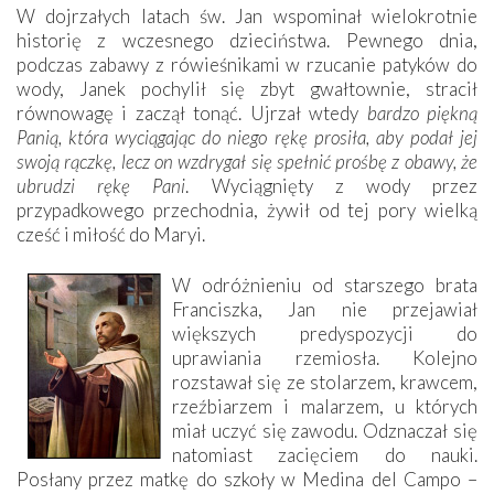
W dojrzałych latach św. Jan wspominał wielokrotnie
historię z wczesnego dzieciństwa. Pewnego dnia,
podczas zabawy z rówieśnikami w rzucanie patyków do
wody, Janek pochylił się zbyt gwałtownie, stracił
równowagę i zaczął tonąć. Ujrzał wtedy
bardzo piękną
Panią, która wyciągając do niego rękę prosiła, aby podał jej
swoją rączkę, lecz on wzdrygał się spełnić prośbę z obawy, że
ubrudzi rękę Pani
. Wyciągnięty z wody przez
przypadkowego przechodnia, żywił od tej pory wielką
cześć i miłość do Maryi.
W odróżnieniu od starszego brata
Franciszka, Jan nie przejawiał
większych predyspozycji do
uprawiania rzemiosła. Kolejno
rozstawał się ze stolarzem, krawcem,
rzeźbiarzem i malarzem, u których
miał uczyć się zawodu. Odznaczał się
natomiast zacięciem do nauki.
Posłany przez matkę do szkoły w Medina del Campo –