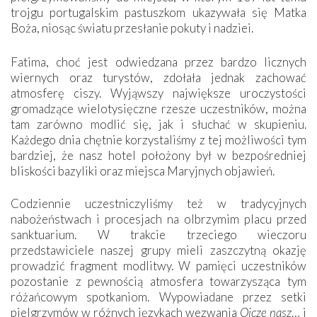
trojgu portugalskim pastuszkom ukazywała się Matka
Boża, niosąc światu przesłanie pokuty i nadziei.
Fatima, choć jest odwiedzana przez bardzo licznych
wiernych oraz turystów, zdołała jednak zachować
atmosferę ciszy. Wyjąwszy największe uroczystości
gromadzące wielotysięczne rzesze uczestników, można
tam zarówno modlić się, jak i słuchać w skupieniu.
Każdego dnia chętnie korzystaliśmy z tej możliwości tym
bardziej, że nasz hotel położony był w bezpośredniej
bliskości bazyliki oraz miejsca Maryjnych objawień.
Codziennie uczestniczyliśmy też w tradycyjnych
nabożeństwach i procesjach na olbrzymim placu przed
sanktuarium. W trakcie trzeciego wieczoru
przedstawiciele naszej grupy mieli zaszczytną okazję
prowadzić fragment modlitwy. W pamięci uczestników
pozostanie z pewnością atmosfera towarzysząca tym
różańcowym spotkaniom. Wypowiadane przez setki
pielgrzymów w różnych językach wezwania
Ojcze nasz
… i