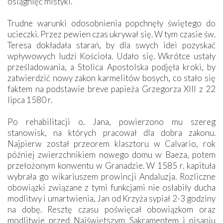
osiągnięć mistyki.
Trudne warunki odosobnienia popchnęły świętego do
ucieczki. Przez pewien czas ukrywał się. W tym czasie św.
Teresa dokładała starań, by dla swych idei pozyskać
wpływowych ludzi Kościoła. Udało się. Wkrótce ustały
prześladowania, a Stolica Apostolska podjęła kroki, by
zatwierdzić nowy zakon karmelitów bosych, co stało się
faktem na podstawie breve papieża Grzegorza XIII z 22
lipca 1580 r.
Po rehabilitacji o. Jana, powierzono mu szereg
stanowisk, na których pracował dla dobra zakonu.
Najpierw został przeorem klasztoru w Calvario, rok
później zwierzchnikiem nowego domu w Baeza, potem
przełożonym konwentu w Granadzie. W 1585 r. kapituła
wybrała go wikariuszem prowincji Andaluzja. Rozliczne
obowiązki związane z tymi funkcjami nie osłabiły ducha
modlitwy i umartwienia, Jan od Krzyża sypiał 2-3 godziny
na dobę. Resztę czasu poświęcał obowiązkom oraz
modlitwie przed Najświętszym Sakramentem i pisaniu