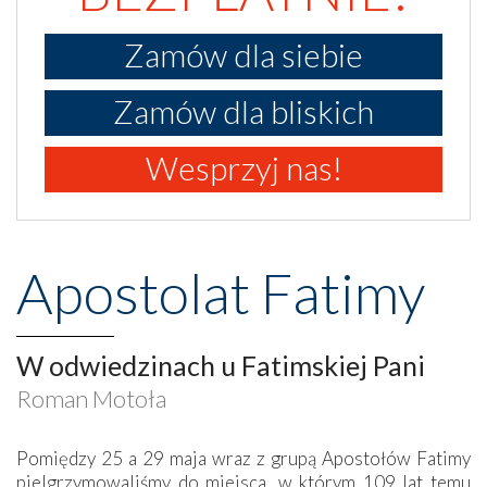
Zamów dla siebie
Zamów dla bliskich
Wesprzyj nas!
Apostolat Fatimy
W odwiedzinach u Fatimskiej Pani
Roman Motoła
Pomiędzy 25 a 29 maja wraz z grupą Apostołów Fatimy
pielgrzymowaliśmy do miejsca, w którym 109 lat temu