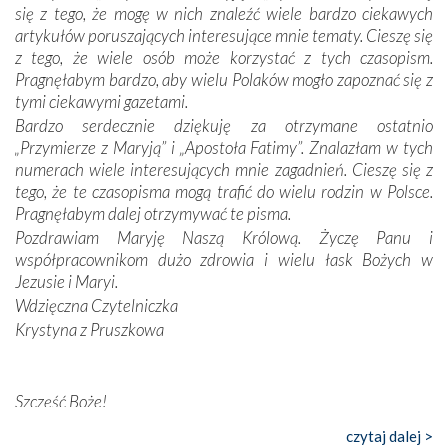
się z tego, że mogę w nich znaleźć wiele bardzo ciekawych
Dzieje Portugalii to również historia wierności Bogu i
artykułów poruszających interesujące mnie tematy. Cieszę się
odstępstw, także w życiu władców. Trudne momenty w
z tego, że wiele osób może korzystać z tych czasopism.
wymiarze tak osobistym, jak i zbiorowym, przypominają o
Pragnęłabym bardzo, aby wielu Polaków mogło zapoznać się z
konieczności ciągłego zabiegania o własną duszę i o łaskę
tymi ciekawymi gazetami.
Opatrzności. Wierność przynosi pomyślność –
Bardzo serdecznie dziękuję za otrzymane ostatnio
przynajmniej w życiu duchowym. Odstępstwo owocuje
„Przymierze z Maryją” i „Apostoła Fatimy”. Znalazłam w tych
nieszczęściem i śmiercią. Te uniwersalne prawdy
numerach wiele interesujących mnie zagadnień. Cieszę się z
przychodziły na myśl, gdy słuchaliśmy opowieści
tego, że te czasopisma mogą trafić do wielu rodzin w Polsce.
przewodników o portugalskich monarchach i wodzach,
Pragnęłabym dalej otrzymywać te pisma.
zwycięskich bitwach i nieszczęśliwych losach grzesznych
Pozdrawiam Maryję Naszą Królową. Życzę Panu i
kochanków.
współpracownikom dużo zdrowia i wielu łask Bożych w
Jezusie i Maryi.
Byli tym razem pośród Apostołów Fatimy reprezentanci
Wdzięczna Czytelniczka
każdego spośród żyjących pokoleń. Najmłodszy uczestnik
Krystyna z Pruszkowa
liczył sobie 13 lat, zaś senior, pan Zdzisław – już 94.
–
Całe życie marzyłem, by tu przyjechać
– przyznał w
rozmowie.
Szczęść Boże!
Bardzo dziękuję za przysyłanie mi „Przymierza z Maryją”. Jest
Nasza pielgrzymka nie byłaby tak bogata w duchową treść
czytaj dalej >
to pismo, które bardzo sobie cenię i szanuję. Redagujecie