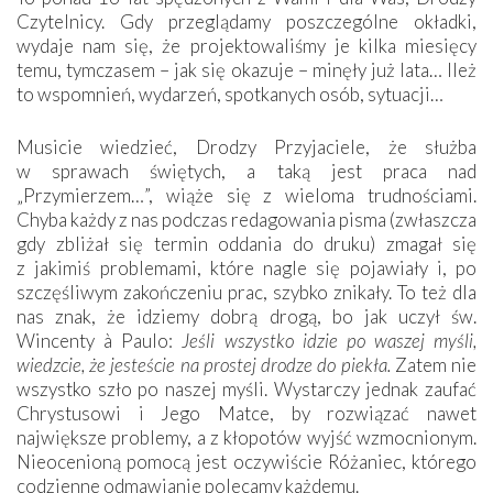
Czytelnicy. Gdy przeglądamy poszczególne okładki,
wydaje nam się, że projektowaliśmy je kilka miesięcy
temu, tymczasem – jak się okazuje – minęły już lata… Ileż
to wspomnień, wydarzeń, spotkanych osób, sytuacji…
Musicie wiedzieć, Drodzy Przyjaciele, że służba
w sprawach świętych, a taką jest praca nad
„Przymierzem…”, wiąże się z wieloma trudnościami.
Chyba każdy z nas podczas redagowania pisma (zwłaszcza
gdy zbliżał się termin oddania do druku) zmagał się
z jakimiś problemami, które nagle się pojawiały i, po
szczęśliwym zakończeniu prac, szybko znikały. To też dla
nas znak, że idziemy dobrą drogą, bo jak uczył św.
Wincenty à Paulo:
Jeśli wszystko idzie po waszej myśli,
wiedzcie, że jesteście na prostej drodze do piekła.
Zatem nie
wszystko szło po naszej myśli. Wystarczy jednak zaufać
Chrystusowi i Jego Matce, by rozwiązać nawet
największe problemy, a z kłopotów wyjść wzmocnionym.
Nieocenioną pomocą jest oczywiście Różaniec, którego
codzienne odmawianie polecamy każdemu.