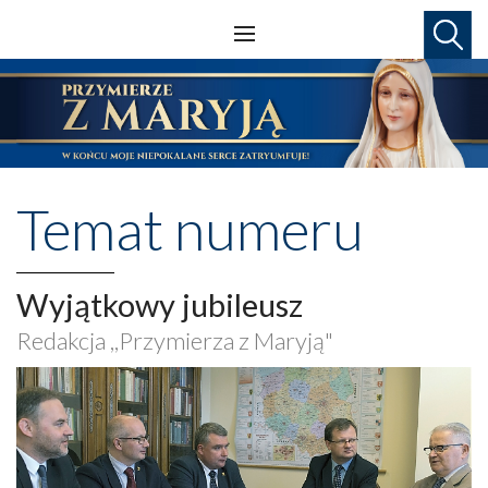
Temat numeru
Wyjątkowy jubileusz
Redakcja ,,Przymierza z Maryją"