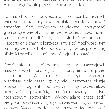
Boża, niosąc światu przesłanie pokuty i nadziei.
Fatima, choć jest odwiedzana przez bardzo licznych
wiernych oraz turystów, zdołała jednak zachować
atmosferę ciszy. Wyjąwszy największe uroczystości
gromadzące wielotysięczne rzesze uczestników, można
tam zarówno modlić się, jak i słuchać w skupieniu.
Każdego dnia chętnie korzystaliśmy z tej możliwości tym
bardziej, że nasz hotel położony był w bezpośredniej
bliskości bazyliki oraz miejsca Maryjnych objawień.
Codziennie uczestniczyliśmy też w tradycyjnych
nabożeństwach i procesjach na olbrzymim placu przed
sanktuarium. W trakcie trzeciego wieczoru
przedstawiciele naszej grupy mieli zaszczytną okazję
prowadzić fragment modlitwy. W pamięci uczestników
pozostanie z pewnością atmosfera towarzysząca tym
różańcowym spotkaniom. Wypowiadane przez setki
pielgrzymów w różnych językach wezwania
Ojcze nasz
… i
Zdrowaś Maryjo
… podkreślały zarówno jedność jak i