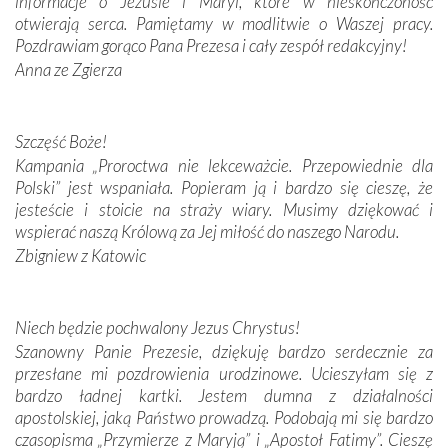
informacje o Jezusie i Maryi, które w nieskończoność
Modliliśmy się przy ich grobach. Odprawiliśmy Drogę
otwierają serca. Pamiętamy w modlitwie o Waszej pracy.
Krzyżową w ich rodzinnych stronach, odwiedziliśmy
Pozdrawiam gorąco Pana Prezesa i cały zespół redakcyjny!
domy, w których żyli.
Anna ze Zgierza
W miejscu objawień Matki Bożej zapaliliśmy świece
przywiezione wraz z intencjami powierzonymi nam przez
Szczęść Boże!
Darczyńców w ramach akcji „Twoje światło w Fatimie”.
Kampania „Proroctwa nie lekceważcie. Przepowiednie dla
Podczas tej kilkudniowej wyprawy na każdym kroku
Polski” jest wspaniała. Popieram ją i bardzo się cieszę, że
spotykaliśmy się z serdeczną otwartością
jesteście i stoicie na straży wiary. Musimy dziękować i
Portugalczyków. Podziwialiśmy ich ludową sztukę i
wspierać naszą Królową za Jej miłość do naszego Narodu.
zwyczaje. Mimo że nasze kraje są od siebie bardzo
oddalone, w żaden sposób nie czuliśmy się obco.
Zbigniew z Katowic
Sprawiła to oczywiście sama Matka Boża, ale też
kulturowa bliskość biorąca swój początek w naszej
wspólnej wierze. Podczas wyjazdów do historycznych
Niech będzie pochwalony Jezus Chrystus!
miejsc, które znalazły się na trasie naszej pielgrzymki,
Szanowny Panie Prezesie, dziękuję bardzo serdecznie za
mieliśmy okazję przekonać się, że Maryja swoją opieką
przesłane mi pozdrowienia urodzinowe. Ucieszyłam się z
otacza nie tylko nasz naród, lecz wszystkie nacje, które
bardzo ładnej kartki. Jestem dumna z działalności
się Jej ufnie oddają, a także każdą osobę, która zawierza
apostolskiej, jaką Państwo prowadzą. Podobają mi się bardzo
Jej siebie oraz swych bliskich.
czasopisma „Przymierze z Maryją” i „Apostoł Fatimy”. Cieszę