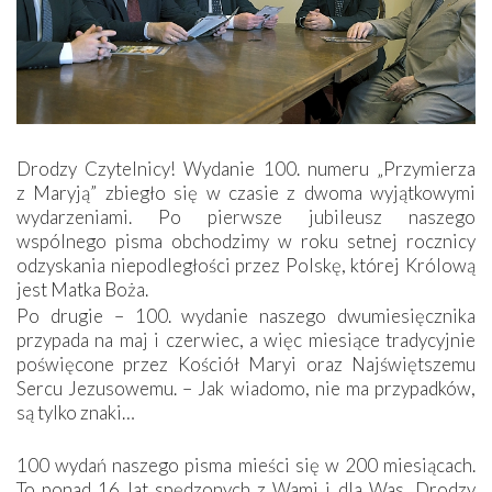
Drodzy Czytelnicy! Wydanie 100. numeru „Przymierza
z Maryją” zbiegło się w czasie z dwoma wyjątkowymi
wydarzeniami. Po pierwsze jubileusz naszego
wspólnego pisma obchodzimy w roku setnej rocznicy
odzyskania niepodległości przez Polskę, której Królową
jest Matka Boża.
Po drugie – 100. wydanie naszego dwumiesięcznika
przypada na maj i czerwiec, a więc miesiące tradycyjnie
poświęcone przez Kościół Maryi oraz Najświętszemu
Sercu Jezusowemu. – Jak wiadomo, nie ma przypadków,
są tylko znaki…
100 wydań naszego pisma mieści się w 200 miesiącach.
To ponad 16 lat spędzonych z Wami i dla Was, Drodzy