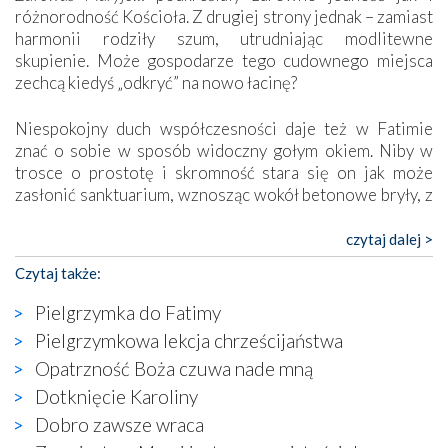
różnorodność Kościoła. Z drugiej strony jednak – zamiast
harmonii rodziły szum, utrudniając modlitewne
skupienie. Może gospodarze tego cudownego miejsca
zechcą kiedyś „odkryć” na nowo łacinę?
Niespokojny duch współczesności daje też w Fatimie
znać o sobie w sposób widoczny gołym okiem. Niby w
trosce o prostotę i skromność stara się on jak może
zasłonić sanktuarium, wznosząc wokół betonowe bryły, z
których niektóre nawet zostały poświęcone jako miejsca
katolickiego kultu. Tylko co wspólnego z żywą,
czytaj dalej >
autentyczną wiarą mogą mieć płaskie, szare bunkry albo
Czytaj także:
kaplice, w których Tabernakulum przypomina bardziej
skrzynkę na narzędzia? Albo co powiedzieć o ustawionym
Pielgrzymka do Fatimy
tuż przy nowej bazylice wielkim krzyżu, na którym
Pielgrzymkowa lekcja chrześcijaństwa
zamiast Chrystusa umieszczono dziwaczną postać jakby
Opatrzność Boża czuwa nade mną
wyjętą ze starożytnych hieroglifów? W kulturowym
kontekście naszych czasów to raczej karykatura niż godny
Dotknięcie Karoliny
wizerunek Zbawiciela…
Dobro zawsze wraca
Zatem nawet w bezpośrednim otoczeniu sanktuarium