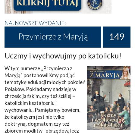
NAJNOWSZE WYDANIE:
149
Przymierze z Maryją
Uczmy i wychowujmy po katolicku!
W tym numerze „Przymierza z
Maryją” postanowiliśmy podjąć
tematykę edukacji młodych pokoleń
Polaków. Pokładamy nadzieję w
chrześcijańskim, czy też ściślej –
katolickim kształceniu i
wychowaniu. Pamiętamy bowiem,
że katolicyzm jest nie tylko
doktryną, dogmatem czy też
zbiorem modlitw i obrzędów, lecz