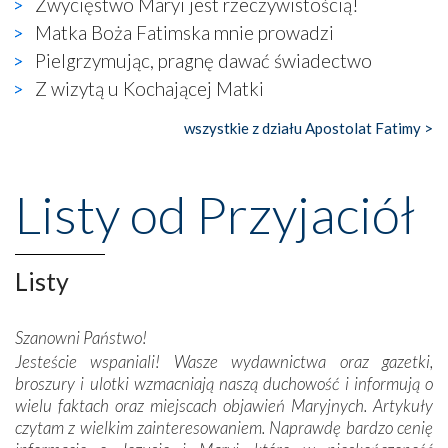
Zwycięstwo Maryi jest rzeczywistością!
naocznie przekonaliśmy się, że wewnątrz Kościoła toczy
Matka Boża Fatimska mnie prowadzi
się ogromna walka o kształt katolicyzmu i o serca
wierzących. Do czego to zmaganie może prowadzić,
Pielgrzymując, pragnę dawać świadectwo
widzieliśmy w urokliwym, niewielkim mieście Obidos,
Z wizytą u Kochającej Matki
gdzie w miejscu dawnego kościoła działa dzisiaj…
księgarnia.
wszystkie z działu Apostolat Fatimy >
Nasze pielgrzymkowe wyprawy, których celem były
wspaniałe klasztory w miasteczku Alcobaça czy w Batalhi,
Listy od Przyjaciół
przeniosły nas do czasów, gdy świątynie bez wątpienia
wznoszono na chwałę Bożą, na przykład – w podzięce za
Opatrznościową pomoc w wygranej bitwie o
Listy
niepodległość kraju. Zachwyt budziła potężna, a zarazem
misterna architektura tych monumentalnych dzieł,
wspaniałe zdobienia, dbałość ich twórców o detale,
Szanowni Państwo!
połączenie talentów z wytrwałością i pracowitością
Jesteście wspaniali! Wasze wydawnictwa oraz gazetki,
budowniczych.
broszury i ulotki wzmacniają naszą duchowość i informują o
wielu faktach oraz miejscach objawień Maryjnych. Artykuły
Podążyliśmy też śladami fatimskich wizjonerów – Łucji
czytam z wielkim zainteresowaniem. Naprawdę bardzo cenię
dos Santos oraz świętych Hiacynty i Franciszka Marto.