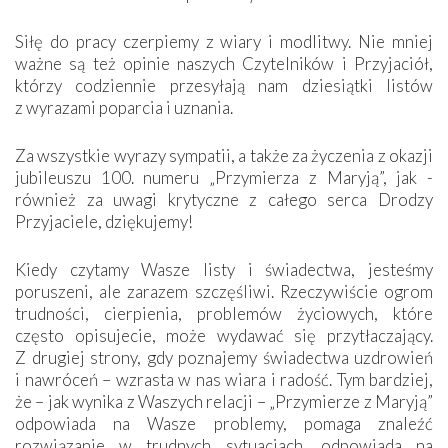
Siłę do pracy czerpiemy z wiary i modlitwy. Nie mniej
ważne są też opinie naszych Czytelników i Przyjaciół,
którzy codziennie przesyłają nam dziesiątki listów
z wyrazami poparcia i uznania.
Za wszystkie wyrazy sympatii, a także za życzenia z okazji
jubileuszu 100. numeru „Przymierza z Maryją”, jak ­
również za uwagi krytyczne z całego serca Drodzy
Przyjaciele, dziękujemy!
Kiedy czytamy Wasze listy i świadectwa, jesteśmy
poruszeni, ale zarazem szczęśliwi. Rzeczywiście ogrom
trudności, cierpienia, problemów życiowych, które
często opisujecie, może wydawać się przytłaczający.
Z drugiej strony, gdy poznajemy świadectwa uzdrowień
i nawróceń – wzrasta w nas wiara i radość. Tym bardziej,
że – jak wynika z Waszych relacji – „Przymierze z Maryją”
odpowiada na Wasze problemy, pomaga znaleźć
rozwiązanie w trudnych sytuacjach, odpowiada na