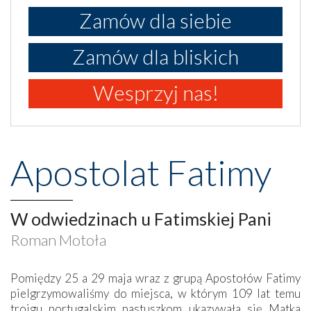
Zamów dla siebie
Zamów dla bliskich
Wesprzyj nas!
Apostolat Fatimy
W odwiedzinach u Fatimskiej Pani
Roman Motoła
Pomiędzy 25 a 29 maja wraz z grupą Apostołów Fatimy
pielgrzymowaliśmy do miejsca, w którym 109 lat temu
trojgu portugalskim pastuszkom ukazywała się Matka