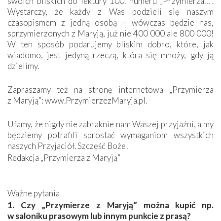
swoich bliskich do lektury 100. numeru „Przymierza…”.
Wystarczy, że każdy z Was podzieli się naszym
czasopismem z jedną osobą – wówczas będzie nas,
sprzymierzonych z Maryją, już nie 400 000 ale 800 000!
W ten sposób podarujemy bliskim dobro, które, jak
wiadomo, jest jedyną rzeczą, która się mnoży, gdy ją
dzielimy.
Zapraszamy też na stronę internetową „Przymierza
z Maryją”:
www.PrzymierzezMaryja.pl
.
Ufamy, że nigdy nie zabraknie nam Waszej przyjaźni, a my
będziemy potrafili sprostać wymaganiom wszystkich
naszych Przyjaciół. Szczęść Boże!
Redakcja „Przymierza z Maryją”
Ważne pytania
1. Czy „Przymierze z Maryją” można kupić np.
w saloniku prasowym lub innym punkcie z prasą?