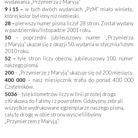
wydawania „Przymierza z Maryją”
9 i 15 –
w tych dwóch wydaniach „PzM” miało winietę,
której kolor był inny niż niebieski.
28 –
pierwszy numer pisma liczył 28 stron. Został wydany
w październiku/listopadzie 2001 roku.
50
– poprzedni jubileuszowy numer „Przymierza
z Maryją” ukazał się z okazji 50. wydania w styczniu/lutym
2010 roku.
52 –
tyle stron liczy obecny, jubileuszowy 100. numer
naszego pisma.
200
– „Przymierze z Maryją” ukazuje się od 200 miesięcy.
400 000
– nasz miesięcznik trafia do ponad 400 000
Czytelników.
5036
– tyle kilometrów liczy w linii prostej droga
z Krakowa do Fatimy i z powrotem. Gdybyśmy zebrali
wszystkie wydrukowane egzemplarze naszego pisma,
całą tę drogę w obie strony wyścielilibyśmy
„Przymierzem z Maryją”.