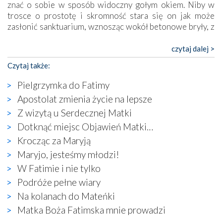
znać o sobie w sposób widoczny gołym okiem. Niby w
trosce o prostotę i skromność stara się on jak może
zasłonić sanktuarium, wznosząc wokół betonowe bryły, z
których niektóre nawet zostały poświęcone jako miejsca
katolickiego kultu. Tylko co wspólnego z żywą,
czytaj dalej >
autentyczną wiarą mogą mieć płaskie, szare bunkry albo
Czytaj także:
kaplice, w których Tabernakulum przypomina bardziej
skrzynkę na narzędzia? Albo co powiedzieć o ustawionym
Pielgrzymka do Fatimy
tuż przy nowej bazylice wielkim krzyżu, na którym
Apostolat zmienia życie na lepsze
zamiast Chrystusa umieszczono dziwaczną postać jakby
Z wizytą u Serdecznej Matki
wyjętą ze starożytnych hieroglifów? W kulturowym
kontekście naszych czasów to raczej karykatura niż godny
Dotknąć miejsc Objawień Matki…
wizerunek Zbawiciela…
Krocząc za Maryją
Zatem nawet w bezpośrednim otoczeniu sanktuarium
Maryjo, jesteśmy młodzi!
naocznie przekonaliśmy się, że wewnątrz Kościoła toczy
W Fatimie i nie tylko
się ogromna walka o kształt katolicyzmu i o serca
wierzących. Do czego to zmaganie może prowadzić,
Podróże pełne wiary
widzieliśmy w urokliwym, niewielkim mieście Obidos,
Na kolanach do Mateńki
gdzie w miejscu dawnego kościoła działa dzisiaj…
Matka Boża Fatimska mnie prowadzi
księgarnia.