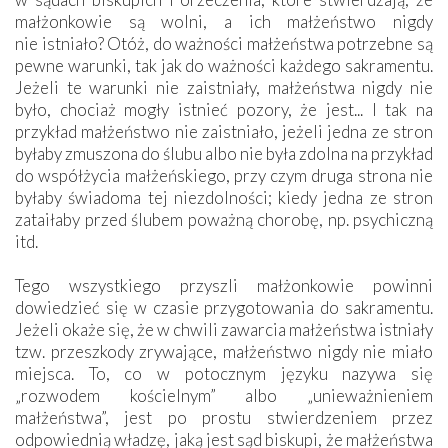
małżonkowie są wolni, a ich małżeństwo nigdy
nie istniało? Otóż, do ważności małżeństwa potrzebne są
pewne warunki, tak jak do ważności każdego sakramentu.
Jeżeli te warunki nie zaistniały, małżeństwa nigdy nie
było, chociaż mogły istnieć pozory, że jest... I tak na
przykład małżeństwo nie zaistniało, jeżeli jedna ze stron
byłaby zmuszona do ślubu albo nie była zdolna na przykład
do współżycia małżeńskiego, przy czym druga strona nie
byłaby świadoma tej niezdolności; kiedy jedna ze stron
zataiłaby przed ślubem poważną chorobę, np. psychiczną
itd.
Tego wszystkiego przyszli małżonkowie powinni
dowiedzieć się w czasie przygotowania do sakramentu.
Jeżeli okaże się, że w chwili zawarcia małżeństwa istniały
tzw. przeszkody zrywające, małżeństwo nigdy nie miało
miejsca. To, co w potocznym języku nazywa się
„rozwodem kościelnym” albo „unieważnieniem
małżeństwa”, jest po prostu stwierdzeniem przez
odpowiednią władzę, jaką jest sąd biskupi, że małżeństwa