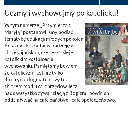
Uczmy i wychowujmy po katolicku!
W tym numerze „Przymierza z
Maryją” postanowiliśmy podjąć
tematykę edukacji młodych pokoleń
Polaków. Pokładamy nadzieję w
chrześcijańskim, czy też ściślej –
katolickim kształceniu i
wychowaniu. Pamiętamy bowiem,
że katolicyzm jest nie tylko
doktryną, dogmatem czy też
zbiorem modlitw i obrzędów, lecz
nade wszystko żywą relacją z Bogiem i powinien
oddziaływać na całe państwo i całe społeczeństwo.