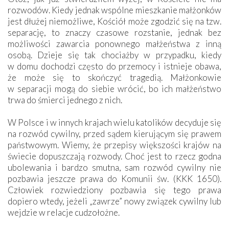
rozwodów. Kiedy jednak wspólne mieszkanie małżonków
jest dłużej niemożliwe, Kościół może zgodzić się na tzw.
separację, to znaczy czasowe rozstanie, jednak bez
możliwości zawarcia ponownego małżeństwa z inną
osobą. Dzieje się tak chociażby w przypadku, kiedy
w domu dochodzi często do przemocy i istnieje obawa,
że może się to skończyć tragedią. Małżonkowie
w separacji mogą do siebie wrócić, bo ich małżeństwo
trwa do śmierci jednego z nich.
W Polsce i w innych krajach wielu katolików decyduje się
na rozwód cywilny, przed sądem kierującym się prawem
państwowym. Wiemy, że przepisy większości krajów na
świecie dopuszczają rozwody. Choć jest to rzecz godna
ubolewania i bardzo smutna, sam rozwód cywilny nie
pozbawia jeszcze prawa do Komunii św. (KKK 1650).
Człowiek rozwiedziony pozbawia się tego prawa
dopiero wtedy, jeżeli „zawrze” nowy związek cywilny lub
wejdzie w relacje cudzołożne.