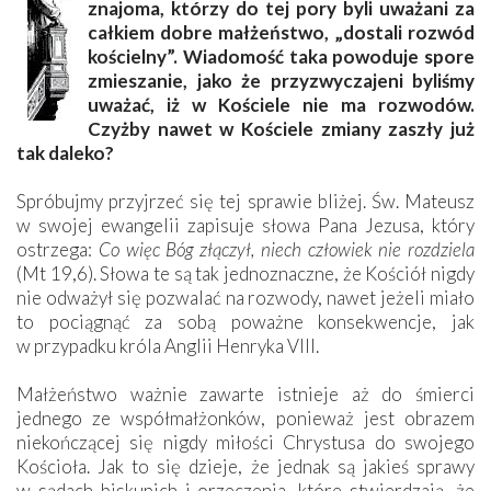
znajoma, którzy do tej pory byli uważani za
całkiem dobre małżeństwo, „dostali rozwód
kościelny”. Wiadomość taka powoduje spore
zmieszanie, jako że przyzwyczajeni byliśmy
uważać, iż w Kościele nie ma rozwodów.
Czyżby nawet w Kościele zmiany zaszły już
tak daleko?
Spróbujmy przyjrzeć się tej sprawie bliżej. Św. Mateusz
w swojej ewangelii zapisuje słowa Pana Jezusa, który
ostrzega:
Co więc Bóg złączył, niech człowiek nie rozdziela
(Mt 19,6). Słowa te są tak jednoznaczne, że Kościół nigdy
nie odważył się pozwalać na rozwody, nawet jeżeli miało
to pociągnąć za sobą poważne konsekwencje, jak
w przypadku króla Anglii Henryka VIII.
Małżeństwo ważnie zawarte istnieje aż do śmierci
jednego ze współmałżonków, ponieważ jest obrazem
niekończącej się nigdy miłości Chrystusa do swojego
Kościoła. Jak to się dzieje, że jednak są jakieś sprawy
w sądach biskupich i orzeczenia, które stwierdzają, że