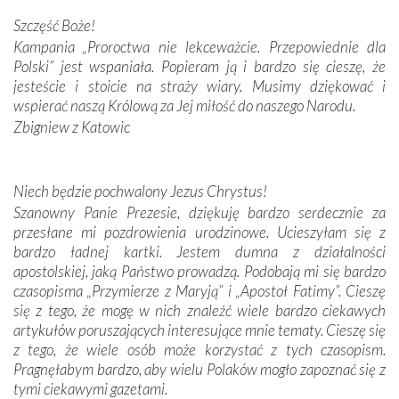
Darczyńców w ramach akcji „Twoje światło w Fatimie”.
Podczas tej kilkudniowej wyprawy na każdym kroku
Szczęść Boże!
spotykaliśmy się z serdeczną otwartością
Kampania „Proroctwa nie lekceważcie. Przepowiednie dla
Portugalczyków. Podziwialiśmy ich ludową sztukę i
Polski” jest wspaniała. Popieram ją i bardzo się cieszę, że
zwyczaje. Mimo że nasze kraje są od siebie bardzo
jesteście i stoicie na straży wiary. Musimy dziękować i
oddalone, w żaden sposób nie czuliśmy się obco.
wspierać naszą Królową za Jej miłość do naszego Narodu.
Sprawiła to oczywiście sama Matka Boża, ale też
Zbigniew z Katowic
kulturowa bliskość biorąca swój początek w naszej
wspólnej wierze. Podczas wyjazdów do historycznych
miejsc, które znalazły się na trasie naszej pielgrzymki,
Niech będzie pochwalony Jezus Chrystus!
mieliśmy okazję przekonać się, że Maryja swoją opieką
Szanowny Panie Prezesie, dziękuję bardzo serdecznie za
otacza nie tylko nasz naród, lecz wszystkie nacje, które
przesłane mi pozdrowienia urodzinowe. Ucieszyłam się z
się Jej ufnie oddają, a także każdą osobę, która zawierza
bardzo ładnej kartki. Jestem dumna z działalności
Jej siebie oraz swych bliskich.
apostolskiej, jaką Państwo prowadzą. Podobają mi się bardzo
czasopisma „Przymierze z Maryją” i „Apostoł Fatimy”. Cieszę
Dzieje Portugalii to również historia wierności Bogu i
się z tego, że mogę w nich znaleźć wiele bardzo ciekawych
odstępstw, także w życiu władców. Trudne momenty w
artykułów poruszających interesujące mnie tematy. Cieszę się
wymiarze tak osobistym, jak i zbiorowym, przypominają o
z tego, że wiele osób może korzystać z tych czasopism.
konieczności ciągłego zabiegania o własną duszę i o łaskę
Pragnęłabym bardzo, aby wielu Polaków mogło zapoznać się z
Opatrzności. Wierność przynosi pomyślność –
tymi ciekawymi gazetami.
przynajmniej w życiu duchowym. Odstępstwo owocuje