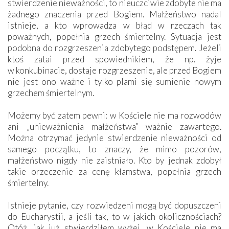
stwierdzenie nieważności, to nieuczciwie zdobyte nie ma
żadnego znaczenia przed Bogiem. Małżeństwo nadal
istnieje, a kto wprowadza w błąd w rzeczach tak
poważnych, popełnia grzech śmiertelny. Sytuacja jest
podobna do rozgrzeszenia zdobytego podstępem. Jeżeli
ktoś zatai przed spowiednikiem, że np. żyje
w konkubinacie, dostaje rozgrzeszenie, ale przed Bogiem
nie jest ono ważne i tylko plami się sumienie nowym
grzechem śmiertelnym.
Możemy być zatem pewni: w Kościele nie ma rozwodów
ani „unieważnienia małżeństwa” ważnie zawartego.
Można otrzymać jedynie stwierdzenie nieważności od
samego początku, to znaczy, że mimo pozorów,
małżeństwo nigdy nie zaistniało. Kto by jednak zdobył
takie orzeczenie za cenę kłamstwa, popełnia grzech
śmiertelny.
Istnieje pytanie, czy rozwiedzeni mogą być dopuszczeni
do Eucharystii, a jeśli tak, to w jakich okolicznościach?
Otóż, jak już stwierdziłem wyżej, w Kościele nie ma