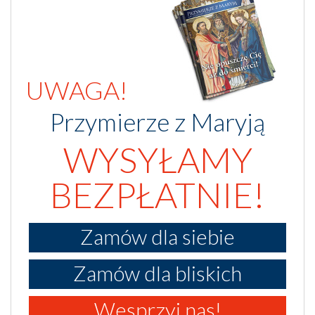
UWAGA!
Przymierze z Maryją
WYSYŁAMY
BEZPŁATNIE!
Zamów dla siebie
Zamów dla bliskich
Wesprzyj nas!