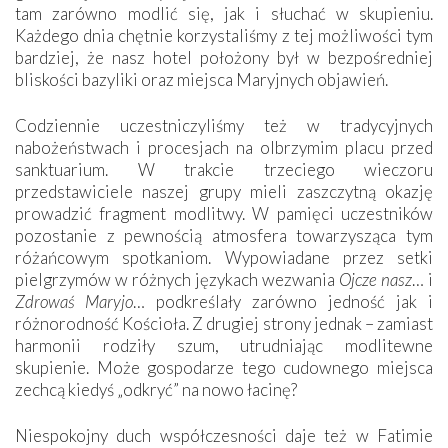
tam zarówno modlić się, jak i słuchać w skupieniu.
Każdego dnia chętnie korzystaliśmy z tej możliwości tym
bardziej, że nasz hotel położony był w bezpośredniej
bliskości bazyliki oraz miejsca Maryjnych objawień.
Codziennie uczestniczyliśmy też w tradycyjnych
nabożeństwach i procesjach na olbrzymim placu przed
sanktuarium. W trakcie trzeciego wieczoru
przedstawiciele naszej grupy mieli zaszczytną okazję
prowadzić fragment modlitwy. W pamięci uczestników
pozostanie z pewnością atmosfera towarzysząca tym
różańcowym spotkaniom. Wypowiadane przez setki
pielgrzymów w różnych językach wezwania
Ojcze nasz
… i
Zdrowaś Maryjo
… podkreślały zarówno jedność jak i
różnorodność Kościoła. Z drugiej strony jednak – zamiast
harmonii rodziły szum, utrudniając modlitewne
skupienie. Może gospodarze tego cudownego miejsca
zechcą kiedyś „odkryć” na nowo łacinę?
Niespokojny duch współczesności daje też w Fatimie