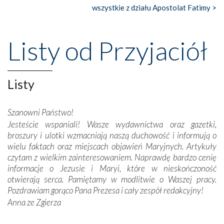
wszystkie z działu Apostolat Fatimy >
Nasze pielgrzymkowe wyprawy, których celem były
wspaniałe klasztory w miasteczku Alcobaça czy w Batalhi,
przeniosły nas do czasów, gdy świątynie bez wątpienia
Listy od Przyjaciół
wznoszono na chwałę Bożą, na przykład – w podzięce za
Opatrznościową pomoc w wygranej bitwie o
niepodległość kraju. Zachwyt budziła potężna, a zarazem
misterna architektura tych monumentalnych dzieł,
Listy
wspaniałe zdobienia, dbałość ich twórców o detale,
połączenie talentów z wytrwałością i pracowitością
Szanowni Państwo!
budowniczych.
Jesteście wspaniali! Wasze wydawnictwa oraz gazetki,
broszury i ulotki wzmacniają naszą duchowość i informują o
Podążyliśmy też śladami fatimskich wizjonerów – Łucji
wielu faktach oraz miejscach objawień Maryjnych. Artykuły
dos Santos oraz świętych Hiacynty i Franciszka Marto.
czytam z wielkim zainteresowaniem. Naprawdę bardzo cenię
Modliliśmy się przy ich grobach. Odprawiliśmy Drogę
informacje o Jezusie i Maryi, które w nieskończoność
Krzyżową w ich rodzinnych stronach, odwiedziliśmy
otwierają serca. Pamiętamy w modlitwie o Waszej pracy.
domy, w których żyli.
Pozdrawiam gorąco Pana Prezesa i cały zespół redakcyjny!
Anna ze Zgierza
W miejscu objawień Matki Bożej zapaliliśmy świece
przywiezione wraz z intencjami powierzonymi nam przez