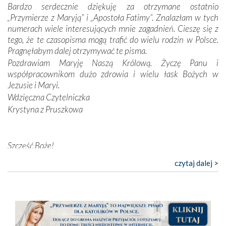
Bardzo serdecznie dziękuję za otrzymane ostatnio
nieszczęściem i śmiercią. Te uniwersalne prawdy
„Przymierze z Maryją” i „Apostoła Fatimy”. Znalazłam w tych
przychodziły na myśl, gdy słuchaliśmy opowieści
numerach wiele interesujących mnie zagadnień. Cieszę się z
przewodników o portugalskich monarchach i wodzach,
tego, że te czasopisma mogą trafić do wielu rodzin w Polsce.
zwycięskich bitwach i nieszczęśliwych losach grzesznych
Pragnęłabym dalej otrzymywać te pisma.
kochanków.
Pozdrawiam Maryję Naszą Królową. Życzę Panu i
współpracownikom dużo zdrowia i wielu łask Bożych w
Byli tym razem pośród Apostołów Fatimy reprezentanci
Jezusie i Maryi.
każdego spośród żyjących pokoleń. Najmłodszy uczestnik
Wdzięczna Czytelniczka
liczył sobie 13 lat, zaś senior, pan Zdzisław – już 94.
–
Krystyna z Pruszkowa
Całe życie marzyłem, by tu przyjechać
– przyznał w
rozmowie.
Nasza pielgrzymka nie byłaby tak bogata w duchową treść
Szczęść Boże!
bez obecności duszpasterza – księdza Krzysztofa.
Bardzo dziękuję za przysyłanie mi „Przymierza z Maryją”. Jest
czytaj dalej >
Oprócz zapewnienia nam możliwości codziennego
to pismo, które bardzo sobie cenię i szanuję. Redagujecie
wysłuchania Mszy Świętej, dawał on wyrazy swej
ciekawe artykuły. Zawsze czekam na nowe numery i pragnę
niezwykłej czci dla Matki Bożej śpiewem
Godzinek
i
poinformować, że zawsze będę Was wspierać. Niech Pan Bóg
pięknych pieśni.
nas prowadzi!
Barbara
Każdy z nas przywiózł Matce Bożej bagaż własnych