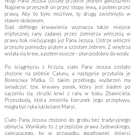
Nogi Pana Jezusa zostały przybite jednym gwoździem.
Najpierw przeszedł on przez stopę lewą, a potem przez
prawą. Aby to było możliwe, tę drugą zwichnięto w
stawie skokowym.
Ślad obfitego krwawienia wyznacza także miejsce
eliptycznej rany zadanej przez żołnierza włócznią w
prawy bok nieżyjącego już Pana Jezusa. Ostrze włóczni
przeszło pomiędzy piątym a szóstym żebrem. Z wnętrza
wylała się krew, a potem osocze – płyn podobny do wody.
Po ściągnięciu z Krzyża, ciało Pana Jezusa zostało
złożone na płótnie Całunu, a następnie przytuliła je
Boleściwa Matka. O takim przebiegu wydarzeń ma
świadczyć tzw. krwawy pasek, który jest śladem po
sączeniu się strużki krwi z rany w boku Zbawiciela.
Przeszkodą, która zmieniła kierunek jego przepływu,
mogła być ręka lub kolano Maryi.
Ciało Pana Jezusa złożono do grobu bez tradycyjnego
obmycia. Wynikało to z przepisów prawa żydowskiego,
zalecającego, by w przypadku gwałtownej śmierci