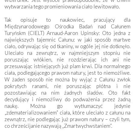
wytwarzania tego promieniowania ciało lewitowało.
Tak opisuje to naukowiec, pracujący dla
Międzynarodowego Ośrodka Badań nad Całunem
Turyńskm (CIELT) Arnaud-Aaron Upinsky: Oto jedna z
największych tajemnic Całunu: w jaki sposób martwe
ciało, odrywając się od tkaniny, w ogóle jej nie dotknęło.
Uleciało na zewnątrz, w najmniejszym stopniu nie
poruszając włókien, nie rozdzierając ich ani nie
przesuwając istniejących już plam krwi. Dla normalnego
ciała, podlegającego prawom natury, jest to niemożliwe.
W żaden sposób nie można by wyjąć z Całunu zwłok
pokrytych ranami, nie poruszając płótna i nie
pozostawiając na nim żadnych śladów. Oto fakt
decydujący i niemożliwy do podważenia przez żadną
naukę. Można go wytłumaczyć jedynie
„zdematerializowaniem” ciała, które uleciało z całunu na
zewnątrz, nie podlegając już prawom natury – czyli tym,
co chrześcijanie nazywają „Zmartwychwstaniem”.