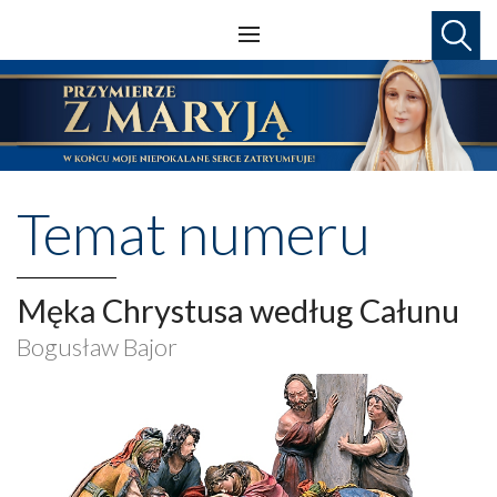
Temat numeru
Męka Chrystusa według Całunu
Bogusław Bajor