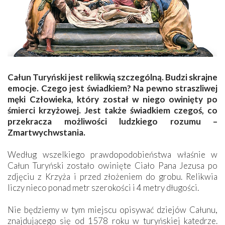
Całun Turyński jest relikwią szczególną. Budzi skrajne
emocje. Czego jest świadkiem? Na pewno straszliwej
męki Człowieka, który został w niego owinięty po
śmierci krzyżowej. Jest także świadkiem czegoś, co
przekracza możliwości ludzkiego rozumu –
Zmartwychwstania.
Według wszelkiego prawdopodobieństwa właśnie w
Całun Turyński zostało owinięte Ciało Pana Jezusa po
zdjęciu z Krzyża i przed złożeniem do grobu. Relikwia
liczy nieco ponad metr szerokości i 4 metry długości.
Nie będziemy w tym miejscu opisywać dziejów Całunu,
znajdującego się od 1578 roku w turyńskiej katedrze.