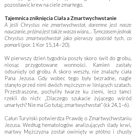
pozostawić krew na ciele zmarłego.
Tajemnica zniknięcia Ciała a Zmartwychwstanie
A jeśli Chrystus nie zmartwychwstał, daremne jest nasze
nauczanie, próżna jest także wasza wiara… Tymczasem jednak
Chrystus zmartwychwstał jako pierwszy spośród tych, co
pomarli
(por. 1 Kor 15,14–20).
W pierwszy dzień tygodnia poszły skoro świt do grobu,
niosąc przygotowane wonności. Kamień zastały
odsunięty od grobu. A skoro weszły, nie znalazły ciała
Pana Jezusa. Gdy wobec tego były bezradne, nagle
stanęło przed nimi dwóch mężczyzn w lśniących szatach.
Przestraszone, pochyliły twarze ku ziemi, lecz tamci
rzekli do nich: „Dlaczego szukacie żyjącego wśród
umarłych? Nie ma Go tutaj; zmartwychwstał” (Łk 24,1–6).
Całun Turyński potwierdza Prawdę o Zmartwychwstaniu
Jezusa. Według hematologów analizujących ślady krwi,
martwy Mężczyzna został owinięty w płótno i chusty