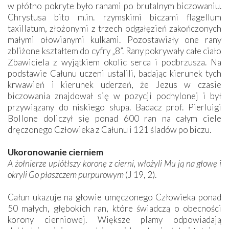
w płótno pokryte było ranami po brutalnym biczowaniu.
Chrystusa bito m.in. rzymskimi biczami flagellum
taxillatum, złożonymi z trzech odgałęzień zakończonych
małymi ołowianymi kulkami. Pozostawiały one rany
zbliżone kształtem do cyfry „8”. Rany pokrywały całe ciało
Zbawiciela z wyjątkiem okolic serca i podbrzusza. Na
podstawie ­Całunu uczeni ustalili, badając kierunek tych
krwawień i kierunek uderzeń, że Jezus w czasie
biczowania znajdował się w pozycji pochylonej i był
przywiązany do niskiego słupa. Badacz prof. Pierluigi
Bollone doliczył się ponad 600 ran na całym ciele
dręczonego Człowieka z Całunu i 121 śladów po biczu.
Ukoronowanie cierniem
A żołnierze uplótłszy koronę z cierni, włożyli Mu ją na głowę i
okryli Go płaszczem purpurowym
(J 19, 2).
Całun ukazuje na głowie umęczonego Człowieka ponad
50 małych, głębokich ran, które świadczą o obecności
korony cierniowej. Większe plamy odpowiadają