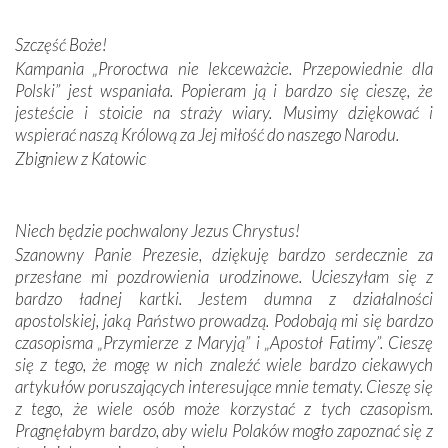
Darczyńców w ramach akcji „Twoje światło w Fatimie”.
Podczas tej kilkudniowej wyprawy na każdym kroku
Szczęść Boże!
spotykaliśmy się z serdeczną otwartością
Kampania „Proroctwa nie lekceważcie. Przepowiednie dla
Portugalczyków. Podziwialiśmy ich ludową sztukę i
Polski” jest wspaniała. Popieram ją i bardzo się cieszę, że
zwyczaje. Mimo że nasze kraje są od siebie bardzo
jesteście i stoicie na straży wiary. Musimy dziękować i
oddalone, w żaden sposób nie czuliśmy się obco.
wspierać naszą Królową za Jej miłość do naszego Narodu.
Sprawiła to oczywiście sama Matka Boża, ale też
Zbigniew z Katowic
kulturowa bliskość biorąca swój początek w naszej
wspólnej wierze. Podczas wyjazdów do historycznych
miejsc, które znalazły się na trasie naszej pielgrzymki,
Niech będzie pochwalony Jezus Chrystus!
mieliśmy okazję przekonać się, że Maryja swoją opieką
Szanowny Panie Prezesie, dziękuję bardzo serdecznie za
otacza nie tylko nasz naród, lecz wszystkie nacje, które
przesłane mi pozdrowienia urodzinowe. Ucieszyłam się z
się Jej ufnie oddają, a także każdą osobę, która zawierza
bardzo ładnej kartki. Jestem dumna z działalności
Jej siebie oraz swych bliskich.
apostolskiej, jaką Państwo prowadzą. Podobają mi się bardzo
czasopisma „Przymierze z Maryją” i „Apostoł Fatimy”. Cieszę
Dzieje Portugalii to również historia wierności Bogu i
się z tego, że mogę w nich znaleźć wiele bardzo ciekawych
odstępstw, także w życiu władców. Trudne momenty w
artykułów poruszających interesujące mnie tematy. Cieszę się
wymiarze tak osobistym, jak i zbiorowym, przypominają o
z tego, że wiele osób może korzystać z tych czasopism.
konieczności ciągłego zabiegania o własną duszę i o łaskę
Pragnęłabym bardzo, aby wielu Polaków mogło zapoznać się z
Opatrzności. Wierność przynosi pomyślność –