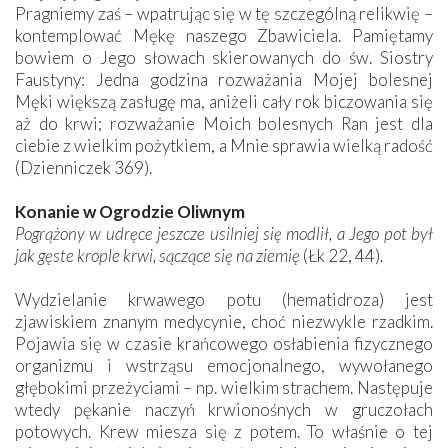
Pragniemy zaś – wpatrując się w tę szczególną relikwię –
kontemplować Mękę naszego Zbawiciela. Pamiętamy
bowiem o Jego słowach skierowanych do św. Siostry
Faustyny: Jedna godzina rozważania Mojej bolesnej
Męki większą zasługę ma, aniżeli cały rok biczowania się
aż do krwi; rozważanie Moich bolesnych Ran jest dla
ciebie z wielkim pożytkiem, a Mnie sprawia wielką radość
(Dzienniczek 369).
Konanie w Ogrodzie Oliwnym
Pogrążony w udręce jeszcze usilniej się modlił, a Jego pot był
jak gęste krople krwi, sączące się na ziemię
(Łk 22, 44).
Wydzielanie krwawego potu (hematidroza) jest
zjawiskiem znanym medycynie, choć niezwykle rzadkim.
Pojawia się w czasie krańcowego osłabienia fizycznego
organizmu i wstrząsu emocjonalnego, wywołanego
głębokimi przeżyciami – np. wielkim strachem. Następuje
wtedy pękanie naczyń krwionośnych w gruczołach
potowych. Krew miesza się z potem. To właśnie o tej