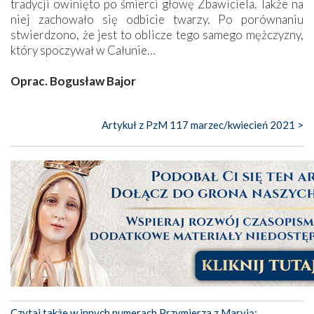
tradycji owinięto po śmierci głowę Zbawiciela. Także na
niej zachowało się odbicie twarzy. Po porównaniu
stwierdzono, że jest to oblicze tego samego mężczyzny,
który spoczywał w Całunie…
Oprac. Bogusław Bajor
Artykuł z PzM 117 marzec/kwiecień 2021 >
Czytaj także w innych numerach Przymierza z Maryją: