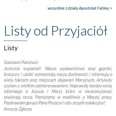
wszystkie z działu Apostolat Fatimy >
Nasze pielgrzymkowe wyprawy, których celem były
wspaniałe klasztory w miasteczku Alcobaça czy w Batalhi,
przeniosły nas do czasów, gdy świątynie bez wątpienia
Listy od Przyjaciół
wznoszono na chwałę Bożą, na przykład – w podzięce za
Opatrznościową pomoc w wygranej bitwie o
niepodległość kraju. Zachwyt budziła potężna, a zarazem
misterna architektura tych monumentalnych dzieł,
Listy
wspaniałe zdobienia, dbałość ich twórców o detale,
połączenie talentów z wytrwałością i pracowitością
Szanowni Państwo!
budowniczych.
Jesteście wspaniali! Wasze wydawnictwa oraz gazetki,
broszury i ulotki wzmacniają naszą duchowość i informują o
Podążyliśmy też śladami fatimskich wizjonerów – Łucji
wielu faktach oraz miejscach objawień Maryjnych. Artykuły
dos Santos oraz świętych Hiacynty i Franciszka Marto.
czytam z wielkim zainteresowaniem. Naprawdę bardzo cenię
Modliliśmy się przy ich grobach. Odprawiliśmy Drogę
informacje o Jezusie i Maryi, które w nieskończoność
Krzyżową w ich rodzinnych stronach, odwiedziliśmy
otwierają serca. Pamiętamy w modlitwie o Waszej pracy.
domy, w których żyli.
Pozdrawiam gorąco Pana Prezesa i cały zespół redakcyjny!
Anna ze Zgierza
W miejscu objawień Matki Bożej zapaliliśmy świece
przywiezione wraz z intencjami powierzonymi nam przez