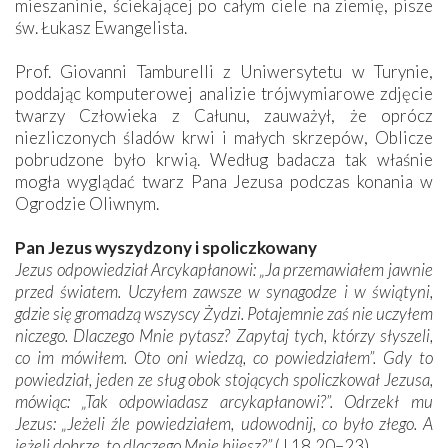
mieszaninie, ściekającej po całym ciele na ziemię, pisze
św. Łukasz Ewangelista.
Prof. Giovanni Tamburelli z Uniwersytetu w Turynie,
poddając komputerowej analizie trójwymiarowe zdjęcie
twarzy Człowieka z Całunu, zauważył, że oprócz
niezliczonych śladów krwi i małych skrzepów, Oblicze
pobrudzone było krwią. Według badacza tak właśnie
mogła wyglądać twarz Pana Jezusa podczas konania w
Ogrodzie Oliwnym.
Pan Jezus wyszydzony i spoliczkowany
Jezus odpowiedział Arcykapłanowi: „Ja przemawiałem jawnie
przed światem. Uczyłem zawsze w synagodze i w świątyni,
gdzie się gromadzą wszyscy Żydzi. Potajemnie zaś nie uczyłem
niczego. Dlaczego Mnie pytasz? Zapytaj tych, którzy słyszeli,
co im mówiłem. Oto oni wiedzą, co powiedziałem”. Gdy to
powiedział, jeden ze sług obok stojących spoliczkował Jezusa,
mówiąc: „Tak odpowiadasz arcykapłanowi?”. Odrzekł mu
Jezus: „Jeżeli źle powiedziałem, udowodnij, co było złego. A
jeżeli dobrze, to dlaczego Mnie bijesz?”
(J 18,20–23).