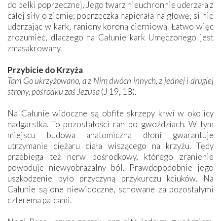
do belki poprzecznej, Jego twarz nieuchronnie uderzała z
całej siły o ziemię; poprzeczka napierała na głowę, silnie
uderzając w kark, raniony koroną cierniową. Łatwo więc
zrozumieć, dlaczego na Całunie kark Umęczonego jest
zmasakrowany.
Przybicie do Krzyża
Tam Go ukrzyżowano, a z Nim dwóch innych, z jednej i drugiej
strony, pośrodku zaś Jezusa
(J 19, 18).
Na Całunie widoczne są obfite skrzepy krwi w okolicy
nadgarstka. To pozostałości ran po gwoździach. W tym
miejscu budowa anatomiczna dłoni gwarantuje
utrzymanie ciężaru ciała wiszącego na krzyżu. Tędy
przebiega też nerw pośrodkowy, którego zranienie
powoduje niewyobrażalny ból. Prawdopodobnie jego
uszkodzenie było przyczyną przykurczu kciuków. Na
Całunie są one niewidoczne, schowane za pozostałymi
czterema ­palcami.