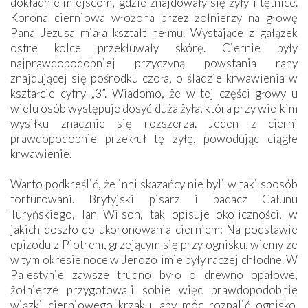
dokładnie miejscom, gdzie znajdowały się żyły i tętnice.
Korona cierniowa włożona przez żołnierzy na głowę
Pana Jezusa miała kształt hełmu. Wystające z gałązek
ostre kolce przekłuwały skórę. Ciernie były
najprawdopodobniej przyczyną powstania rany
znajdującej się pośrodku czoła, o śladzie krwawienia w
kształcie cyfry „3”. Wiadomo, że w tej części głowy u
wielu osób występuje dosyć duża żyła, która przy wielkim
wysiłku znacznie się rozszerza. Jeden z cierni
prawdopodobnie przekłuł tę żyłę, powodując ciągłe
krwawienie.
Warto podkreślić, że inni skazańcy nie byli w taki sposób
torturowani. Brytyjski pisarz i badacz Całunu
Turyńskiego, Ian Wilson, tak opisuje okoliczności, w
jakich doszło do ukoronowania cierniem: Na podstawie
epizodu z Piotrem, grzejącym się przy ognisku, wiemy że
w tym okresie noce w Jerozolimie były raczej chłodne. W
Palestynie zawsze trudno było o drewno opałowe,
żołnierze przygotowali sobie więc prawdopodobnie
wiązki cierniowego krzaku, aby móc rozpalić ognisko.