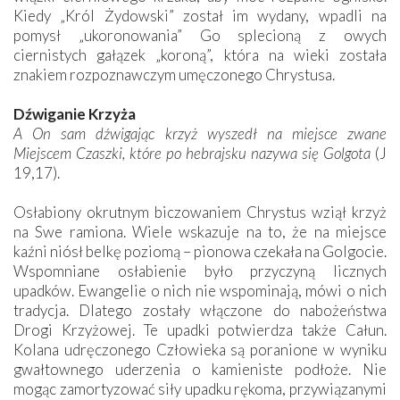
Kiedy „Król Żydowski” został im wydany, wpadli na
pomysł „ukoronowania” Go splecioną z owych
ciernistych gałązek „koroną”, która na wieki została
znakiem rozpoznawczym umęczonego Chrystusa.
Dźwiganie Krzyża
A On sam dźwigając krzyż wyszedł na miejsce zwane
Miejscem Czaszki, które po hebrajsku nazywa się Golgota
(J
19,17).
Osłabiony okrutnym biczowaniem Chrystus wziął krzyż
na Swe ramiona. Wiele wskazuje na to, że na miejsce
kaźni niósł belkę poziomą – pionowa czekała na Golgocie.
Wspomniane osłabienie było przyczyną licznych
upadków. Ewangelie o nich nie wspominają, mówi o nich
tradycja. Dlatego zostały włączone do nabożeństwa
Drogi Krzyżowej. Te upadki potwierdza także Całun.
Kolana udręczonego Człowieka są poranione w wyniku
gwałtownego uderzenia o kamieniste podłoże. Nie
mogąc zamortyzować siły upadku rękoma, przywiązanymi