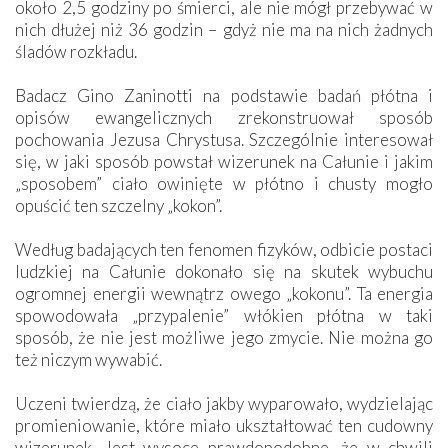
około 2,5 godziny po śmierci, ale nie mógł przebywać w
nich dłużej niż 36 godzin – gdyż nie ma na nich żadnych
śladów rozkładu.
Badacz Gino Zaninotti na podstawie badań płótna i
opisów ewangelicznych zrekonstruował sposób
pochowania Jezusa Chrystusa. Szczególnie interesował
się, w jaki sposób powstał wizerunek na Całunie i jakim
„sposobem” ciało owinięte w płótno i chusty mogło
opuścić ten szczelny „kokon”.
Według badających ten fenomen fizyków, odbicie postaci
ludzkiej na Całunie dokonało się na skutek wybuchu
ogromnej energii wewnątrz owego „kokonu”. Ta energia
spowodowała „przypalenie” włókien płótna w taki
sposób, że nie jest możliwe jego zmycie. Nie można go
też niczym wywabić.
Uczeni twierdzą, że ciało jakby wyparowało, wydzielając
promieniowanie, które miało ukształtować ten cudowny
wizerunek. Jest wysoce prawdopodobne, że w chwili