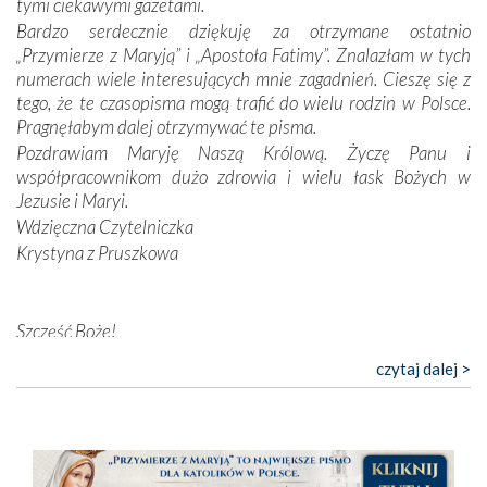
tymi ciekawymi gazetami.
przynajmniej w życiu duchowym. Odstępstwo owocuje
Bardzo serdecznie dziękuję za otrzymane ostatnio
nieszczęściem i śmiercią. Te uniwersalne prawdy
„Przymierze z Maryją” i „Apostoła Fatimy”. Znalazłam w tych
przychodziły na myśl, gdy słuchaliśmy opowieści
numerach wiele interesujących mnie zagadnień. Cieszę się z
przewodników o portugalskich monarchach i wodzach,
tego, że te czasopisma mogą trafić do wielu rodzin w Polsce.
zwycięskich bitwach i nieszczęśliwych losach grzesznych
Pragnęłabym dalej otrzymywać te pisma.
kochanków.
Pozdrawiam Maryję Naszą Królową. Życzę Panu i
współpracownikom dużo zdrowia i wielu łask Bożych w
Byli tym razem pośród Apostołów Fatimy reprezentanci
Jezusie i Maryi.
każdego spośród żyjących pokoleń. Najmłodszy uczestnik
Wdzięczna Czytelniczka
liczył sobie 13 lat, zaś senior, pan Zdzisław – już 94.
–
Krystyna z Pruszkowa
Całe życie marzyłem, by tu przyjechać
– przyznał w
rozmowie.
Nasza pielgrzymka nie byłaby tak bogata w duchową treść
Szczęść Boże!
bez obecności duszpasterza – księdza Krzysztofa.
Bardzo dziękuję za przysyłanie mi „Przymierza z Maryją”. Jest
czytaj dalej >
Oprócz zapewnienia nam możliwości codziennego
to pismo, które bardzo sobie cenię i szanuję. Redagujecie
wysłuchania Mszy Świętej, dawał on wyrazy swej
ciekawe artykuły. Zawsze czekam na nowe numery i pragnę
niezwykłej czci dla Matki Bożej śpiewem
Godzinek
i
poinformować, że zawsze będę Was wspierać. Niech Pan Bóg
pięknych pieśni.
nas prowadzi!
Barbara