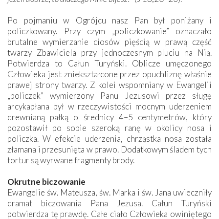
Po pojmaniu w Ogrójcu nasz Pan był poniżany i
policzkowany. Przy czym „policzkowanie” oznaczało
brutalne wymierzanie ciosów pięścią w prawą część
twarzy Zbawiciela przy jednoczesnym pluciu na Nią.
Potwierdza to Całun Turyński. Oblicze umęczonego
Człowieka jest zniekształcone przez opuchliznę właśnie
prawej strony twarzy. Z kolei wspomniany w Ewangelii
„policzek” wymierzony Panu Jezusowi przez sługę
arcykapłana był w rzeczywistości mocnym uderzeniem
drewnianą pałką o średnicy 4–5 centymetrów, który
pozostawił po sobie szeroką ranę w okolicy nosa i
policzka. W efekcie uderzenia, chrząstka nosa została
złamana i przesunięta w prawo. Dodatkowym śladem tych
tortur są wyrwane fragmenty brody.
Okrutne biczowanie
Ewangelie św. Mateusza, św. Marka i św. Jana uwieczniły
dramat biczowania Pana Jezusa. Całun Turyński
potwierdza tę prawdę. Całe ciało Człowieka owiniętego