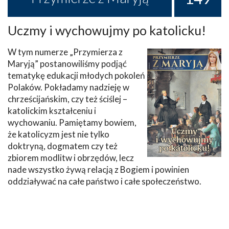
Uczmy i wychowujmy po katolicku!
W tym numerze „Przymierza z
Maryją” postanowiliśmy podjąć
tematykę edukacji młodych pokoleń
Polaków. Pokładamy nadzieję w
chrześcijańskim, czy też ściślej –
katolickim kształceniu i
wychowaniu. Pamiętamy bowiem,
że katolicyzm jest nie tylko
doktryną, dogmatem czy też
zbiorem modlitw i obrzędów, lecz
nade wszystko żywą relacją z Bogiem i powinien
oddziaływać na całe państwo i całe społeczeństwo.