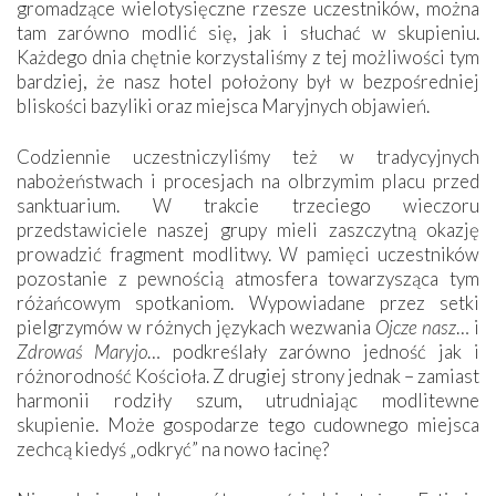
gromadzące wielotysięczne rzesze uczestników, można
tam zarówno modlić się, jak i słuchać w skupieniu.
Każdego dnia chętnie korzystaliśmy z tej możliwości tym
bardziej, że nasz hotel położony był w bezpośredniej
bliskości bazyliki oraz miejsca Maryjnych objawień.
Codziennie uczestniczyliśmy też w tradycyjnych
nabożeństwach i procesjach na olbrzymim placu przed
sanktuarium. W trakcie trzeciego wieczoru
przedstawiciele naszej grupy mieli zaszczytną okazję
prowadzić fragment modlitwy. W pamięci uczestników
pozostanie z pewnością atmosfera towarzysząca tym
różańcowym spotkaniom. Wypowiadane przez setki
pielgrzymów w różnych językach wezwania
Ojcze nasz
… i
Zdrowaś Maryjo
… podkreślały zarówno jedność jak i
różnorodność Kościoła. Z drugiej strony jednak – zamiast
harmonii rodziły szum, utrudniając modlitewne
skupienie. Może gospodarze tego cudownego miejsca
zechcą kiedyś „odkryć” na nowo łacinę?