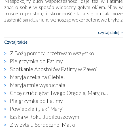
Niespokojny duch współczesności daje też w Fatimie
znać o sobie w sposób widoczny gołym okiem. Niby w
trosce o prostotę i skromność stara się on jak może
zasłonić sanktuarium, wznosząc wokół betonowe bryły, z
których niektóre nawet zostały poświęcone jako miejsca
katolickiego kultu. Tylko co wspólnego z żywą,
czytaj dalej >
autentyczną wiarą mogą mieć płaskie, szare bunkry albo
Czytaj także:
kaplice, w których Tabernakulum przypomina bardziej
skrzynkę na narzędzia? Albo co powiedzieć o ustawionym
Z Bożą pomocą przetrwam wszystko.
tuż przy nowej bazylice wielkim krzyżu, na którym
Pielgrzymka do Fatimy
zamiast Chrystusa umieszczono dziwaczną postać jakby
Spotkanie Apostołów Fatimy w Zawoi
wyjętą ze starożytnych hieroglifów? W kulturowym
kontekście naszych czasów to raczej karykatura niż godny
Maryja czeka na Ciebie!
wizerunek Zbawiciela…
Maryja mnie wysłuchała
Zatem nawet w bezpośrednim otoczeniu sanktuarium
Chcę czuć ciężar Twego Orędzia, Maryjo…
naocznie przekonaliśmy się, że wewnątrz Kościoła toczy
Pielgrzymka do Fatimy
się ogromna walka o kształt katolicyzmu i o serca
wierzących. Do czego to zmaganie może prowadzić,
Powiedzieli „Tak” Maryi
widzieliśmy w urokliwym, niewielkim mieście Obidos,
Łaska w Roku Jubileuszowym
gdzie w miejscu dawnego kościoła działa dzisiaj…
Z wizytą u Serdecznej Matki
księgarnia.