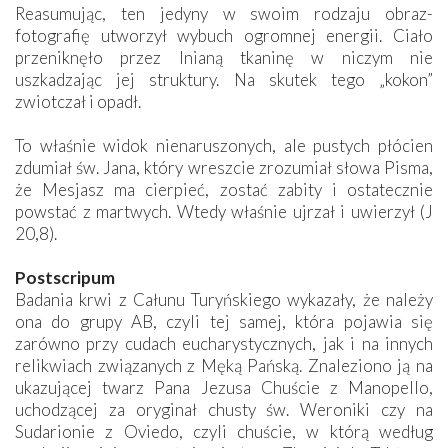
Reasumując, ten jedyny w swoim rodzaju obraz-
fotografię utworzył wybuch ogromnej energii. Ciało
przeniknęło przez lnianą tkaninę w niczym nie
uszkadzając jej struktury. Na skutek tego „kokon”
zwiotczał i opadł.
To właśnie widok nienaruszonych, ale pustych płócien
zdumiał św. Jana, który wreszcie zrozumiał słowa Pisma,
że Mesjasz ma cierpieć, zostać zabity i ostatecznie
powstać z martwych. Wtedy właśnie ujrzał i uwierzył (J
20,8).
Postscripum
Badania krwi z Całunu Turyńskiego wykazały, że należy
ona do grupy AB, czyli tej samej, która pojawia się
zarówno przy cudach eucharystycznych, jak i na innych
relikwiach związanych z Męką Pańską. Znaleziono ją na
ukazującej twarz Pana Jezusa Chuście z Manopello,
uchodzącej za oryginał chusty św. Weroniki czy na
Sudarionie z Oviedo, czyli chuście, w którą według