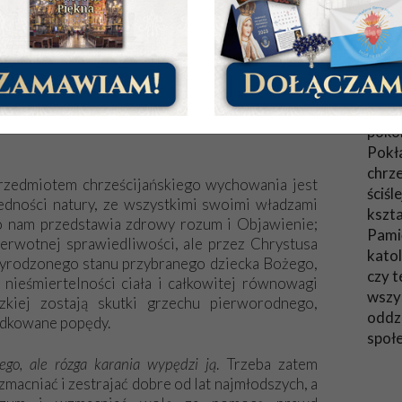
kat
W ty
„Prz
iętego Piusa XI
Divini illius Magistri
z 31 grudnia
post
iezwykle ważny temat – chrześcijańskie
tema
blikacji minął prawie wiek, wciąż uderza swą
poko
Pokł
chrze
przedmiotem chrześcijańskiego wychowania jest
ściśl
jedności natury, ze wszystkimi swoimi władzami
kszta
o nam przedstawia zdrowy rozum i Objawienie;
Pami
ierwotnej sprawiedliwości, ale przez Chrystusa
katol
zyrodzonego stanu przybranego dziecka Bożego,
czy t
nieśmiertelności ciała i całkowitej równowagi
wszys
zkiej zostają skutki grzechu pierworodnego,
oddzi
ządkowane popędy.
społ
ego, ale rózga karania wypędzi ją
. Trzeba zatem
acniać i zestrajać dobre od lat najmłodszych, a