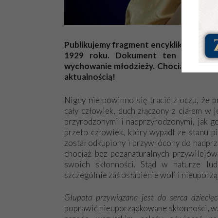
Publikujemy fragment encykliki Ojca Św
1929 roku. Dokument ten porusza n
wychowanie młodzieży. Chociaż od jej pu
aktualnością!
Nigdy nie powinno się tracić z oczu, że 
cały człowiek, duch złączony z ciałem w 
przyrodzonymi i nadprzyrodzonymi, jak g
przeto człowiek, który wypadł ze stanu p
został odkupiony i przywrócony do nadpr
chociaż bez pozanaturalnych przywilejów 
swoich skłonności. Stąd w naturze lud
szczególnie zaś osłabienie woli i nieupor
Głupota przywiązana jest do serca dziecięc
poprawić nieuporządkowane skłonności, wzm