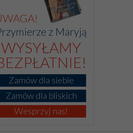
UWAGA!
Przymierze z Maryją
WYSYŁAMY
BEZPŁATNIE!
Zamów dla siebie
Zamów dla bliskich
Wesprzyj nas!