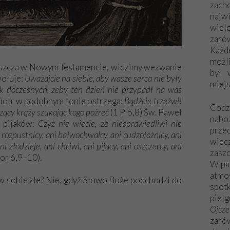
zac
naj
wiel
zarów
Każd
możli
aszcza w Nowym Testamencie, widzimy wezwanie
był 
wołuje:
Uważajcie na siebie, aby wasze serca nie były
miej
sk doczesnych, żeby ten dzień nie przypadł na was
Piotr w podobnym tonie ostrzega:
Bądźcie trzeźwi!
Codzi
czący krąży szukając kogo pożreć
(1 P 5,8) Św. Paweł
nabo
 pijaków:
Czyż nie wiecie, że niesprawiedliwi nie
prze
 rozpustnicy, ani bałwochwalcy, ani cudzołożnicy, ani
wiec
 złodzieje, ani chciwi, ani pijacy, ani oszczercy, ani
zaszc
or 6,9–10).
W pa
atmo
w sobie złe? Nie, gdyż Słowo Boże podchodzi do
spo
piel
Ojcz
zarów