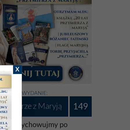
X
NOWSZE WYDANIE:
149
rzymierze z Maryją
my i wychowujmy po