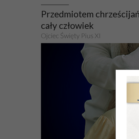
Przedmiotem chrześcijań
cały człowiek
Ojciec Święty Pius XI