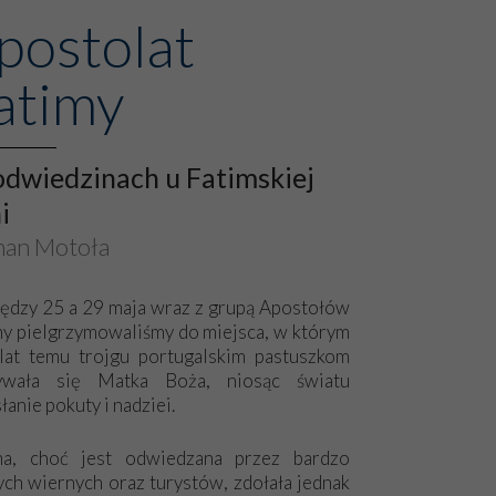
postolat
atimy
dwiedzinach u Fatimskiej
i
an Motoła
ędzy 25 a 29 maja wraz z grupą Apostołów
my pielgrzymowaliśmy do miejsca, w którym
lat temu trojgu portugalskim pastuszkom
ywała się Matka Boża, niosąc światu
łanie pokuty i nadziei.
ma, choć jest odwiedzana przez bardzo
ych wiernych oraz turystów, zdołała jednak