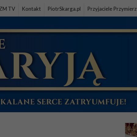
ZM TV
Kontakt
PiotrSkarga.pl
Przyjaciele Przymierz
u