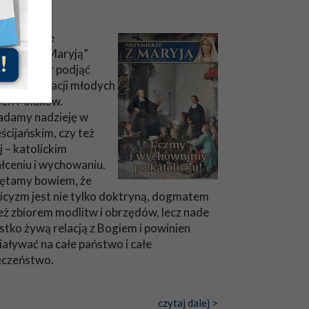
olicku!
m numerze
ymierza z Maryją”
anowiliśmy podjąć
tykę edukacji młodych
leń Polaków.
adamy nadzieję w
ścijańskim, czy też
ej – katolickim
łceniu i wychowaniu.
ętamy bowiem, że
icyzm jest nie tylko doktryną, dogmatem
eż zbiorem modlitw i obrzędów, lecz nade
tko żywą relacją z Bogiem i powinien
aływać na całe państwo i całe
eczeństwo.
czytaj dalej >