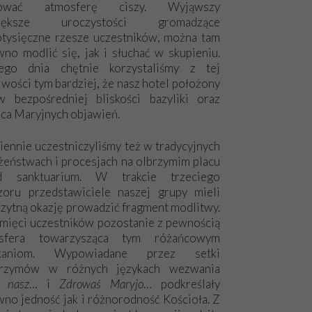
hować atmosferę ciszy. Wyjąwszy
większe uroczystości gromadzące
otysięczne rzesze uczestników, można tam
no modlić się, jak i słuchać w skupieniu.
ego dnia chętnie korzystaliśmy z tej
wości tym bardziej, że nasz hotel położony
w bezpośredniej bliskości bazyliki oraz
sca Maryjnych objawień.
ennie uczestniczyliśmy też w tradycyjnych
żeństwach i procesjach na olbrzymim placu
d sanktuarium. W trakcie trzeciego
zoru przedstawiciele naszej grupy mieli
zytną okazję prowadzić fragment modlitwy.
mięci uczestników pozostanie z pewnością
sfera towarzysząca tym różańcowym
tkaniom. Wypowiadane przez setki
grzymów w różnych językach wezwania
e nasz
… i
Zdrowaś Maryjo
… podkreślały
no jedność jak i różnorodność Kościoła. Z