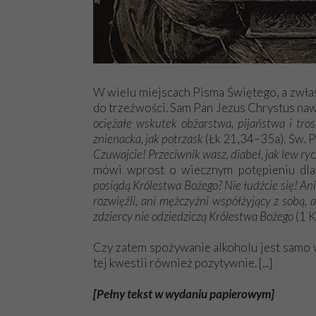
W wielu miejscach Pisma Świętego, a zwł
do trzeźwości. Sam Pan Jezus Chrystus na
ociężałe wskutek obżarstwa, pijaństwa i tro
znienacka, jak potrzask
(Łk 21,34–35a). Św. 
Czuwajcie! Przeciwnik wasz, diabeł, jak lew ry
mówi wprost o wiecznym potępieniu dla
posiądą Królestwa Bożego? Nie łudźcie się! Ani
rozwięźli, ani mężczyźni współżyjący z sobą, ani
zdziercy nie odziedziczą Królestwa Bożego
(1 K
Czy zatem spożywanie alkoholu jest samo 
tej kwestii również pozytywnie. [...]
[Pełny tekst w wydaniu papierowym]