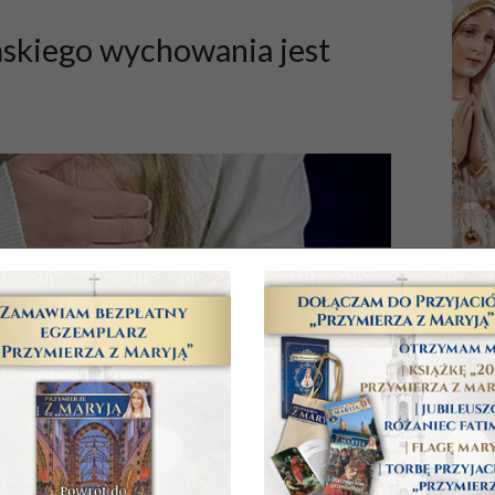
skiego wychowania jest
NAJ
P
Ucz