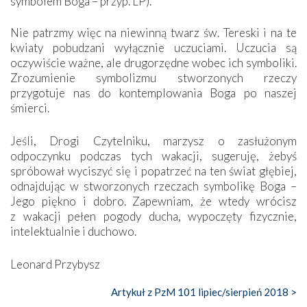
symbolem Boga – przyp. LP).
Nie patrzmy więc na niewinną twarz św. Tereski i na te
kwiaty pobudzani wyłącznie uczuciami. Uczucia są
oczywiście ważne, ale drugorzędne wobec ich symboliki.
Zrozumienie symbolizmu stworzonych rzeczy
przygotuje nas do kontemplowania Boga po naszej
śmierci.
Jeśli, Drogi Czytelniku, marzysz o zasłużonym
odpoczynku podczas tych wakacji, sugeruję, żebyś
spróbował wyciszyć się i popatrzeć na ten świat głębiej,
odnajdując w stworzonych rzeczach symbolikę Boga –
Jego piękno i dobro. Zapewniam, że wtedy wrócisz
z wakacji pełen pogody ducha, wypoczęty fizycznie,
intelektualnie i duchowo.
Leonard Przybysz
Artykuł z PzM 101 lipiec/sierpień 2018 >