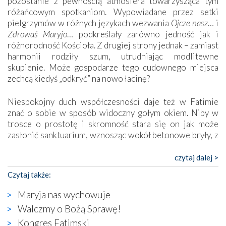
pozostanie z pewnością atmosfera towarzysząca tym
różańcowym spotkaniom. Wypowiadane przez setki
pielgrzymów w różnych językach wezwania
Ojcze nasz
… i
Zdrowaś Maryjo
… podkreślały zarówno jedność jak i
różnorodność Kościoła. Z drugiej strony jednak – zamiast
harmonii rodziły szum, utrudniając modlitewne
skupienie. Może gospodarze tego cudownego miejsca
zechcą kiedyś „odkryć” na nowo łacinę?
Niespokojny duch współczesności daje też w Fatimie
znać o sobie w sposób widoczny gołym okiem. Niby w
trosce o prostotę i skromność stara się on jak może
zasłonić sanktuarium, wznosząc wokół betonowe bryły, z
których niektóre nawet zostały poświęcone jako miejsca
katolickiego kultu. Tylko co wspólnego z żywą,
czytaj dalej >
autentyczną wiarą mogą mieć płaskie, szare bunkry albo
Czytaj także:
kaplice, w których Tabernakulum przypomina bardziej
skrzynkę na narzędzia? Albo co powiedzieć o ustawionym
Maryja nas wychowuje
tuż przy nowej bazylice wielkim krzyżu, na którym
Walczmy o Bożą Sprawę!
zamiast Chrystusa umieszczono dziwaczną postać jakby
Kongres Fatimski
wyjętą ze starożytnych hieroglifów? W kulturowym