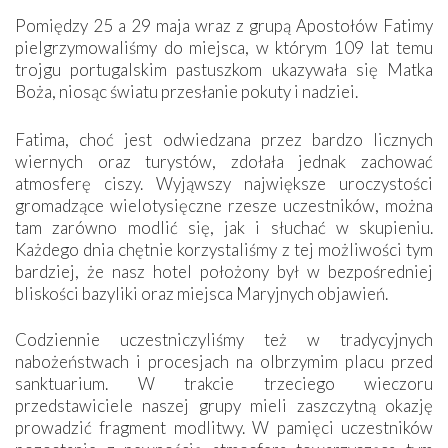
Pomiędzy 25 a 29 maja wraz z grupą Apostołów Fatimy
pielgrzymowaliśmy do miejsca, w którym 109 lat temu
trojgu portugalskim pastuszkom ukazywała się Matka
Boża, niosąc światu przesłanie pokuty i nadziei.
Fatima, choć jest odwiedzana przez bardzo licznych
wiernych oraz turystów, zdołała jednak zachować
atmosferę ciszy. Wyjąwszy największe uroczystości
gromadzące wielotysięczne rzesze uczestników, można
tam zarówno modlić się, jak i słuchać w skupieniu.
Każdego dnia chętnie korzystaliśmy z tej możliwości tym
bardziej, że nasz hotel położony był w bezpośredniej
bliskości bazyliki oraz miejsca Maryjnych objawień.
Codziennie uczestniczyliśmy też w tradycyjnych
nabożeństwach i procesjach na olbrzymim placu przed
sanktuarium. W trakcie trzeciego wieczoru
przedstawiciele naszej grupy mieli zaszczytną okazję
prowadzić fragment modlitwy. W pamięci uczestników