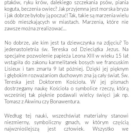
ptaków, ryku krów, dalekiego szczekania psów, piania
koguta, beczenia owiec? Jak przyjemna jest morska bryza
i jak dobrze byłoby ją poczuć! Tak, takie są marzenia wielu
osób mieszkających w miastach. Marzenia, które nie
zawsze można zrealizować…
No dobrze, ale kim jest ta dziewczynka na zdjęciu? To
jedenastoletnia św. Tereska od Dzieciątka Jezus. Na
specjalne pozwolenie papieża Leona XIII w wieku 15 lat
wstąpiła do zakonu karmelitanek bosych we francuskim
Lisieux i tam zmarła 9 lat później. Dzięki jej pięknym
i głębokim rozważaniom duchowym zna ją cały świat. Św.
Tereska jest Doktorem Kościoła. W jej pismach
dostrzegamy naukę Kościoła o symbolice rzeczy, którą
wcześniej tak pięknie podawali wielcy święci jak np.
Tomasz z Akwinu czy Bonawentura.
Według tej nauki, wszechświat materialny stanowi
niezmierny, symboliczny gmach, w którym częścią
najwznioślejszą jest człowiek. Wszystko we