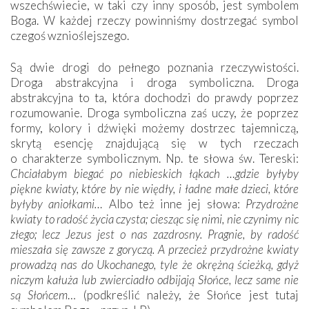
wszechświecie, w taki czy inny sposób, jest symbolem
Boga. W każdej rzeczy powinniśmy dostrzegać symbol
czegoś wznioślejszego.
Są dwie drogi do pełnego poznania rzeczywistości.
Droga abstrakcyjna i droga symboliczna. Droga
abstrakcyjna to ta, która dochodzi do prawdy poprzez
rozumowanie. Droga symboliczna zaś uczy, że poprzez
formy, kolory i dźwięki możemy dostrzec tajemniczą,
skrytą esencję znajdującą się w tych rzeczach
o charakterze symbolicznym. Np. te słowa św. Tereski:
Chciałabym biegać po niebieskich łąkach …gdzie byłyby
piękne kwiaty, które by nie więdły, i ładne małe dzieci, które
byłyby aniołkami…
Albo też inne jej słowa:
Przydrożne
kwiaty to radość życia czysta; ciesząc się nimi, nie czynimy nic
złego; lecz Jezus jest o nas zazdrosny. Pragnie, by radość
mieszała się zawsze z goryczą. A przecież przydrożne kwiaty
prowadzą nas do Ukochanego, tyle że okrężną ścieżką, gdyż
niczym kałuża lub zwierciadło odbijają Słońce, lecz same nie
są Słońcem
… (podkreślić należy, że Słońce jest tutaj