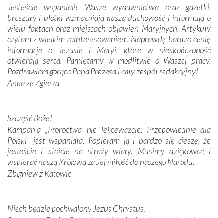
Jesteście wspaniali! Wasze wydawnictwa oraz gazetki,
broszury i ulotki wzmacniają naszą duchowość i informują o
Podążyliśmy też śladami fatimskich wizjonerów – Łucji
wielu faktach oraz miejscach objawień Maryjnych. Artykuły
dos Santos oraz świętych Hiacynty i Franciszka Marto.
czytam z wielkim zainteresowaniem. Naprawdę bardzo cenię
Modliliśmy się przy ich grobach. Odprawiliśmy Drogę
informacje o Jezusie i Maryi, które w nieskończoność
Krzyżową w ich rodzinnych stronach, odwiedziliśmy
otwierają serca. Pamiętamy w modlitwie o Waszej pracy.
domy, w których żyli.
Pozdrawiam gorąco Pana Prezesa i cały zespół redakcyjny!
Anna ze Zgierza
W miejscu objawień Matki Bożej zapaliliśmy świece
przywiezione wraz z intencjami powierzonymi nam przez
Darczyńców w ramach akcji „Twoje światło w Fatimie”.
Podczas tej kilkudniowej wyprawy na każdym kroku
Szczęść Boże!
spotykaliśmy się z serdeczną otwartością
Kampania „Proroctwa nie lekceważcie. Przepowiednie dla
Portugalczyków. Podziwialiśmy ich ludową sztukę i
Polski” jest wspaniała. Popieram ją i bardzo się cieszę, że
zwyczaje. Mimo że nasze kraje są od siebie bardzo
jesteście i stoicie na straży wiary. Musimy dziękować i
oddalone, w żaden sposób nie czuliśmy się obco.
wspierać naszą Królową za Jej miłość do naszego Narodu.
Sprawiła to oczywiście sama Matka Boża, ale też
Zbigniew z Katowic
kulturowa bliskość biorąca swój początek w naszej
wspólnej wierze. Podczas wyjazdów do historycznych
miejsc, które znalazły się na trasie naszej pielgrzymki,
Niech będzie pochwalony Jezus Chrystus!
mieliśmy okazję przekonać się, że Maryja swoją opieką