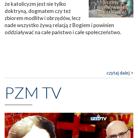
że katolicyzm jest nie tylko
doktryną, dogmatem czy też
zbiorem modlitw i obrzędów, lecz
nade wszystko żywą relacją z Bogiem i powinien
oddziaływać na całe państwo i całe społeczeństwo.
czytaj dalej >
PZM TV