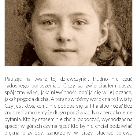
Patrząc na twarz tej dziewczynki, trudno nie czuć
radosnego poruszenia… Oczy są zwierciadłem duszy,
spójrzmy więc, jaka niewinność odbija się w jej oczach,
jakaż pogoda ducha! A teraz zwróćmy wzrok na te kwiaty.
Czy jest ktoś, komu nie podoba się ta lilia albo róża? Bez
znudzenia możemy je długo podziwiać. No a teraz kolejne
pytania. Kto by czasem nie chciał odpocząć, wychodząc na
spacer w górach czy na łące? Kto by nie chciał podziwiać
piękna przyrody, zanurzony w ciszy słuchać śpiewu