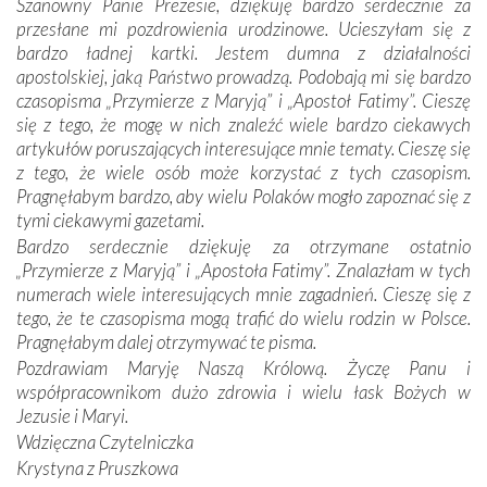
Szanowny Panie Prezesie, dziękuję bardzo serdecznie za
otacza nie tylko nasz naród, lecz wszystkie nacje, które
przesłane mi pozdrowienia urodzinowe. Ucieszyłam się z
się Jej ufnie oddają, a także każdą osobę, która zawierza
bardzo ładnej kartki. Jestem dumna z działalności
Jej siebie oraz swych bliskich.
apostolskiej, jaką Państwo prowadzą. Podobają mi się bardzo
czasopisma „Przymierze z Maryją” i „Apostoł Fatimy”. Cieszę
Dzieje Portugalii to również historia wierności Bogu i
się z tego, że mogę w nich znaleźć wiele bardzo ciekawych
odstępstw, także w życiu władców. Trudne momenty w
artykułów poruszających interesujące mnie tematy. Cieszę się
wymiarze tak osobistym, jak i zbiorowym, przypominają o
z tego, że wiele osób może korzystać z tych czasopism.
konieczności ciągłego zabiegania o własną duszę i o łaskę
Pragnęłabym bardzo, aby wielu Polaków mogło zapoznać się z
Opatrzności. Wierność przynosi pomyślność –
tymi ciekawymi gazetami.
przynajmniej w życiu duchowym. Odstępstwo owocuje
Bardzo serdecznie dziękuję za otrzymane ostatnio
nieszczęściem i śmiercią. Te uniwersalne prawdy
„Przymierze z Maryją” i „Apostoła Fatimy”. Znalazłam w tych
przychodziły na myśl, gdy słuchaliśmy opowieści
numerach wiele interesujących mnie zagadnień. Cieszę się z
przewodników o portugalskich monarchach i wodzach,
tego, że te czasopisma mogą trafić do wielu rodzin w Polsce.
zwycięskich bitwach i nieszczęśliwych losach grzesznych
Pragnęłabym dalej otrzymywać te pisma.
kochanków.
Pozdrawiam Maryję Naszą Królową. Życzę Panu i
współpracownikom dużo zdrowia i wielu łask Bożych w
Byli tym razem pośród Apostołów Fatimy reprezentanci
Jezusie i Maryi.
każdego spośród żyjących pokoleń. Najmłodszy uczestnik
Wdzięczna Czytelniczka
liczył sobie 13 lat, zaś senior, pan Zdzisław – już 94.
–
Krystyna z Pruszkowa
Całe życie marzyłem, by tu przyjechać
– przyznał w