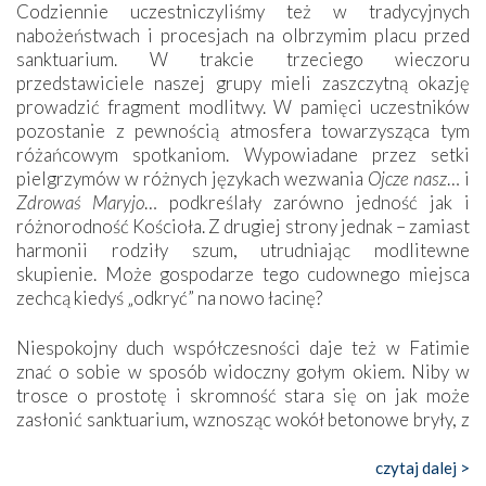
Codziennie uczestniczyliśmy też w tradycyjnych
nabożeństwach i procesjach na olbrzymim placu przed
sanktuarium. W trakcie trzeciego wieczoru
przedstawiciele naszej grupy mieli zaszczytną okazję
prowadzić fragment modlitwy. W pamięci uczestników
pozostanie z pewnością atmosfera towarzysząca tym
różańcowym spotkaniom. Wypowiadane przez setki
pielgrzymów w różnych językach wezwania
Ojcze nasz
… i
Zdrowaś Maryjo
… podkreślały zarówno jedność jak i
różnorodność Kościoła. Z drugiej strony jednak – zamiast
harmonii rodziły szum, utrudniając modlitewne
skupienie. Może gospodarze tego cudownego miejsca
zechcą kiedyś „odkryć” na nowo łacinę?
Niespokojny duch współczesności daje też w Fatimie
znać o sobie w sposób widoczny gołym okiem. Niby w
trosce o prostotę i skromność stara się on jak może
zasłonić sanktuarium, wznosząc wokół betonowe bryły, z
których niektóre nawet zostały poświęcone jako miejsca
katolickiego kultu. Tylko co wspólnego z żywą,
czytaj dalej >