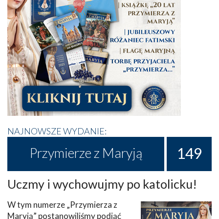
NAJNOWSZE WYDANIE:
149
Przymierze z Maryją
Uczmy i wychowujmy po katolicku!
W tym numerze „Przymierza z
Maryją” postanowiliśmy podjąć