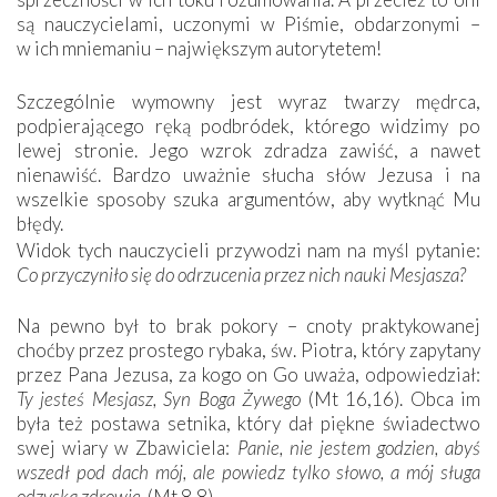
są nauczycielami, uczonymi w Piśmie, obdarzonymi –
w ich mniemaniu – największym autorytetem!
Szczególnie wymowny jest wyraz twarzy mędrca,
podpierającego ręką podbródek, którego widzimy po
lewej stronie. Jego wzrok zdradza zawiść, a nawet
nienawiść. Bardzo uważnie słucha słów Jezusa i na
wszelkie sposoby szuka argumentów, aby wytknąć Mu
błędy.
Widok tych nauczycieli przywodzi nam na myśl pytanie:
Co przyczyniło się do odrzucenia przez nich nauki Mesjasza?
Na pewno był to brak pokory – cnoty praktykowanej
choćby przez prostego rybaka, św. Piotra, który zapytany
przez Pana Jezusa, za kogo on Go uważa, odpowiedział:
Ty jesteś Mesjasz, Syn Boga Żywego
(Mt 16,16). Obca im
była też postawa setnika, który dał piękne świadectwo
swej wiary w Zbawiciela:
Panie, nie jestem godzien, abyś
wszedł pod dach mój, ale powiedz tylko słowo, a mój sługa
odzyska zdrowie.
(Mt 8,8)