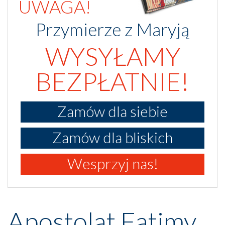
UWAGA!
Przymierze z Maryją
WYSYŁAMY
BEZPŁATNIE!
Zamów dla siebie
Zamów dla bliskich
Wesprzyj nas!
Apostolat Fatimy