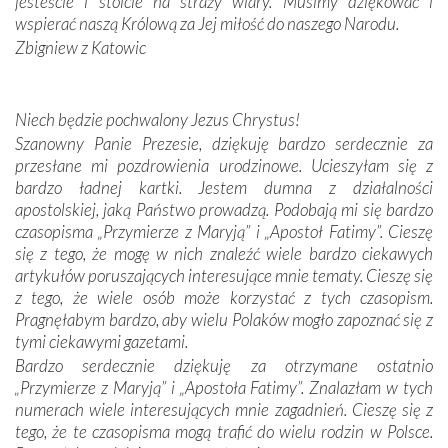
jesteście i stoicie na straży wiary. Musimy dziękować i
Sprawiła to oczywiście sama Matka Boża, ale też
wspierać naszą Królową za Jej miłość do naszego Narodu.
kulturowa bliskość biorąca swój początek w naszej
Zbigniew z Katowic
wspólnej wierze. Podczas wyjazdów do historycznych
miejsc, które znalazły się na trasie naszej pielgrzymki,
mieliśmy okazję przekonać się, że Maryja swoją opieką
Niech będzie pochwalony Jezus Chrystus!
otacza nie tylko nasz naród, lecz wszystkie nacje, które
Szanowny Panie Prezesie, dziękuję bardzo serdecznie za
się Jej ufnie oddają, a także każdą osobę, która zawierza
przesłane mi pozdrowienia urodzinowe. Ucieszyłam się z
Jej siebie oraz swych bliskich.
bardzo ładnej kartki. Jestem dumna z działalności
apostolskiej, jaką Państwo prowadzą. Podobają mi się bardzo
Dzieje Portugalii to również historia wierności Bogu i
czasopisma „Przymierze z Maryją” i „Apostoł Fatimy”. Cieszę
odstępstw, także w życiu władców. Trudne momenty w
się z tego, że mogę w nich znaleźć wiele bardzo ciekawych
wymiarze tak osobistym, jak i zbiorowym, przypominają o
artykułów poruszających interesujące mnie tematy. Cieszę się
konieczności ciągłego zabiegania o własną duszę i o łaskę
z tego, że wiele osób może korzystać z tych czasopism.
Opatrzności. Wierność przynosi pomyślność –
Pragnęłabym bardzo, aby wielu Polaków mogło zapoznać się z
przynajmniej w życiu duchowym. Odstępstwo owocuje
tymi ciekawymi gazetami.
nieszczęściem i śmiercią. Te uniwersalne prawdy
Bardzo serdecznie dziękuję za otrzymane ostatnio
przychodziły na myśl, gdy słuchaliśmy opowieści
„Przymierze z Maryją” i „Apostoła Fatimy”. Znalazłam w tych
przewodników o portugalskich monarchach i wodzach,
numerach wiele interesujących mnie zagadnień. Cieszę się z
zwycięskich bitwach i nieszczęśliwych losach grzesznych
tego, że te czasopisma mogą trafić do wielu rodzin w Polsce.
kochanków.