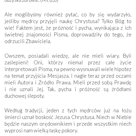
Ale moglibyśmy również pytać, co by się wydarzyło,
jeśliby mędrcy przyjęli naukę Chrystusa? Tylko Bóg to
wie! Faktem jest, że próżność i pycha, wynikająca z ich
świetnej znajomości Pisma, doprowadziły do tego, że
odrzucili Zbawiciela.
Owszem, posiadali wiedzę, ale nie mieli wiary. Byli
zaślepieni! Oni, którzy niemal przez całe życie
interpretowali Pisma, na pewno wysnuwali wiele hipotez
na temat przyjścia Mesjasza. I nagle teraz przed oczami
mieli Autora i Źródło Prawa. Mieli przed sobą Prawdę
i nie uznali Jej. Tak, pycha i próżność są źródłami
duchowej ­ślepoty.
Według tradycji, jeden z tych mędrców już na łożu
śmierci uznał boskość Jezusa Chrystusa. Niech w Niebie
będzie naszym orędownikiem i przede wszystkim niech
wyprosi nam wielką łaskę pokory.