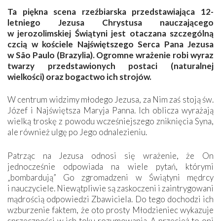
Ta piękna scena rzeźbiarska przedstawiająca 12-
letniego Jezusa Chrystusa nauczającego
w jerozolimskiej Świątyni jest otaczana szczególną
czcią w kościele Najświętszego Serca Pana Jezusa
w São Paulo (Brazylia). Ogromne wrażenie robi wyraz
twarzy przedstawionych postaci (naturalnej
wielkości) oraz bogactwo ich strojów.
W centrum widzimy młodego Jezusa, za Nim zaś stoją św.
Józef i Najświętsza Maryja Panna. Ich oblicza wyrażają
wielką troskę z powodu wcześniejszego zniknięcia Syna,
ale również ulgę po Jego odnalezieniu.
Patrząc na Jezusa odnosi się wrażenie, że On
jednocześnie odpowiada na wiele pytań, którymi
„bombardują” Go zgromadzeni w Świątyni mędrcy
i nauczyciele. Niewątpliwie są zaskoczeni i zaintrygowani
mądrością odpowiedzi Zbawiciela. Do tego dochodzi ich
wzburzenie faktem, że oto prosty Młodzieniec wykazuje
sprzeczności w ich toku rozumowania. A przecież to oni