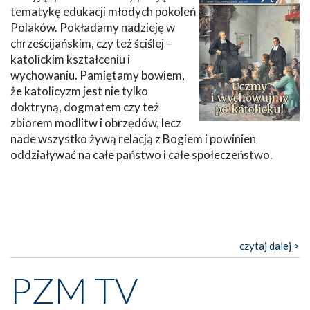
tematykę edukacji młodych pokoleń
Polaków. Pokładamy nadzieję w
chrześcijańskim, czy też ściślej –
katolickim kształceniu i
wychowaniu. Pamiętamy bowiem,
że katolicyzm jest nie tylko
doktryną, dogmatem czy też
zbiorem modlitw i obrzędów, lecz
nade wszystko żywą relacją z Bogiem i powinien
oddziaływać na całe państwo i całe społeczeństwo.
czytaj dalej >
PZM TV