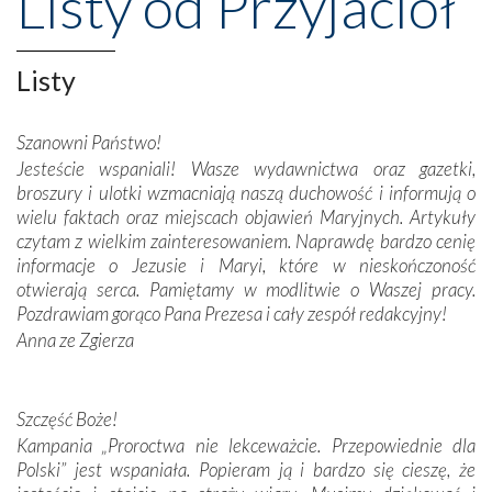
Listy od Przyjaciół
Opatrznościową pomoc w wygranej bitwie o
niepodległość kraju. Zachwyt budziła potężna, a zarazem
misterna architektura tych monumentalnych dzieł,
wspaniałe zdobienia, dbałość ich twórców o detale,
Listy
połączenie talentów z wytrwałością i pracowitością
budowniczych.
Szanowni Państwo!
Jesteście wspaniali! Wasze wydawnictwa oraz gazetki,
Podążyliśmy też śladami fatimskich wizjonerów – Łucji
broszury i ulotki wzmacniają naszą duchowość i informują o
dos Santos oraz świętych Hiacynty i Franciszka Marto.
wielu faktach oraz miejscach objawień Maryjnych. Artykuły
Modliliśmy się przy ich grobach. Odprawiliśmy Drogę
czytam z wielkim zainteresowaniem. Naprawdę bardzo cenię
Krzyżową w ich rodzinnych stronach, odwiedziliśmy
informacje o Jezusie i Maryi, które w nieskończoność
domy, w których żyli.
otwierają serca. Pamiętamy w modlitwie o Waszej pracy.
Pozdrawiam gorąco Pana Prezesa i cały zespół redakcyjny!
W miejscu objawień Matki Bożej zapaliliśmy świece
Anna ze Zgierza
przywiezione wraz z intencjami powierzonymi nam przez
Darczyńców w ramach akcji „Twoje światło w Fatimie”.
Podczas tej kilkudniowej wyprawy na każdym kroku
spotykaliśmy się z serdeczną otwartością
Szczęść Boże!
Portugalczyków. Podziwialiśmy ich ludową sztukę i
Kampania „Proroctwa nie lekceważcie. Przepowiednie dla
zwyczaje. Mimo że nasze kraje są od siebie bardzo
Polski” jest wspaniała. Popieram ją i bardzo się cieszę, że
oddalone, w żaden sposób nie czuliśmy się obco.