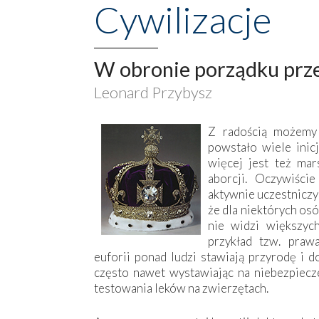
Cywilizacje
W obronie porządku prz
Leonard Przybysz
Z radością możemy 
powstało wiele inic
więcej jest też ma
aborcji. Oczywiści
aktywnie uczestniczy
że dla niektórych osó
nie widzi większyc
przykład tzw. praw
euforii ponad ludzi stawiają przyrodę i d
często nawet wystawiając na niebezpiecze
testowania leków na zwierzętach.