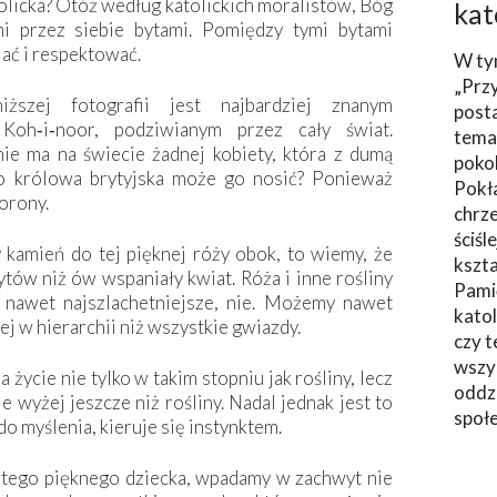
tolicka? Otóż według katolickich moralistów, Bóg
kat
i przez siebie bytami. Pomiędzy tymi bytami
iać i respektować.
W ty
„Prz
ższej fotografii jest najbardziej znanym
post
Koh‑i‑noor, podziwianym przez cały świat.
tema
nie ma na świecie żadnej kobiety, która z dumą
poko
ko królowa brytyjska może go nosić? Ponieważ
Pokł
orony.
chrze
ściśl
kamień do tej pięknej róży obok, to wiemy, że
kszta
bytów niż ów wspaniały kwiat. Róża i inne rośliny
Pami
 nawet najszlachetniejsze, nie. Możemy nawet
katol
ej w hierarchii niż wszystkie gwiazdy.
czy t
wszys
 życie nie tylko w takim stopniu jak rośliny, lecz
oddzi
e wyżej jeszcze niż rośliny. Nadal jednak jest to
społ
o myślenia, kieruje się instynktem.
 tego pięknego dziecka, wpadamy w zachwyt nie