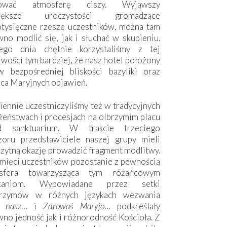
hować atmosferę ciszy. Wyjąwszy
większe uroczystości gromadzące
otysięczne rzesze uczestników, można tam
no modlić się, jak i słuchać w skupieniu.
ego dnia chętnie korzystaliśmy z tej
wości tym bardziej, że nasz hotel położony
w bezpośredniej bliskości bazyliki oraz
sca Maryjnych objawień.
ennie uczestniczyliśmy też w tradycyjnych
żeństwach i procesjach na olbrzymim placu
d sanktuarium. W trakcie trzeciego
zoru przedstawiciele naszej grupy mieli
zytną okazję prowadzić fragment modlitwy.
mięci uczestników pozostanie z pewnością
sfera towarzysząca tym różańcowym
tkaniom. Wypowiadane przez setki
grzymów w różnych językach wezwania
e nasz
… i
Zdrowaś Maryjo
… podkreślały
no jedność jak i różnorodność Kościoła. Z