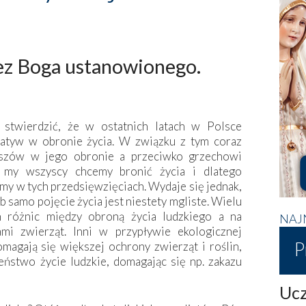
ez Boga ustanowionego.
stwierdzić, że w ostatnich latach w Polsce
jatyw w obronie życia. W związku z tym coraz
rszów w jego obronie a przeciwko grzechowi
e my wszyscy chcemy bronić życia i dlatego
my w tych przedsięwzięciach. Wydaje się jednak,
b samo pojęcie życia jest niestety mgliste. Wielu
h różnic między obroną życia ludzkiego a na
NAJ
ami zwierząt. Inni w przypływie ekologicznej
P
omagają się większej ochrony zwierząt i roślin,
ństwo życie ludzkie, domagając się np. zakazu
Ucz