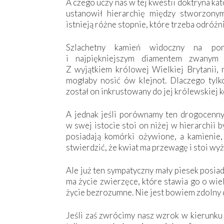
A czego uczy nas w tej kwestii doktryna ka
ustanowił hierarchię między stworzonym
istnieją różne stopnie, które trzeba odróżn
Szlachetny kamień widoczny na poni
i najpiękniejszym diamentem zwanym 
Z wyjątkiem królowej Wielkiej Brytanii, 
mogłaby nosić ów klejnot. Dlaczego tyl
został on inkrustowany do jej królewskiej k
A jednak jeśli porównamy ten drogocenny 
w swej istocie stoi on niżej w hierarchii 
posiadają komórki ożywione, a kamienie,
stwierdzić, że kwiat ma przewagę i stoi wyż
Ale już ten sympatyczny mały piesek posiada
ma życie zwierzęce, które stawia go o wiel
życie bezrozumne. Nie jest bowiem zdolny d
Jeśli zaś zwrócimy nasz wzrok w kierunku