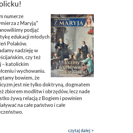
olicku!
m numerze
ymierza z Maryją”
anowiliśmy podjąć
tykę edukacji młodych
leń Polaków.
adamy nadzieję w
ścijańskim, czy też
ej – katolickim
łceniu i wychowaniu.
ętamy bowiem, że
icyzm jest nie tylko doktryną, dogmatem
eż zbiorem modlitw i obrzędów, lecz nade
tko żywą relacją z Bogiem i powinien
aływać na całe państwo i całe
eczeństwo.
czytaj dalej >