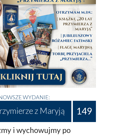
NOWSZE WYDANIE:
149
rzymierze z Maryją
my i wychowujmy po