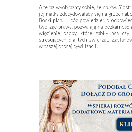
A teraz wyobraźmy sobie, że np. św. Siost
jej matka zdecydowałaby się na grzech abo
Boski plan… I cóż powiedzieć o odpowiedzi
tworząc prawa, pozwalają na bezkarność a
więzienie osoby, które zabiły psa czy
stresujących dla tych zwierząt. Zastanó
w naszej chorej cywilizacji!