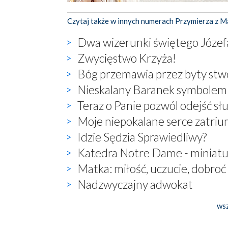
Czytaj także w innych numerach Przymierza z M
Dwa wizerunki świętego Józef
Zwycięstwo Krzyża!
Bóg przemawia przez byty st
Nieskalany Baranek symbolem 
Teraz o Panie pozwól odejść sł
Moje niepokalane serce zatriu
Idzie Sędzia Sprawiedliwy?
Katedra Notre Dame - miniatu
Matka: miłość, uczucie, dobroć 
Nadzwyczajny adwokat
wsz