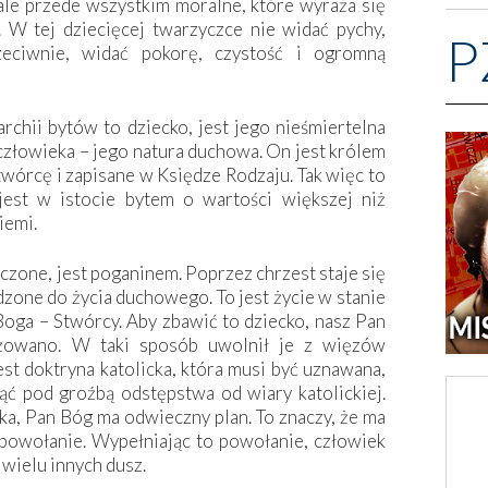
 ale przede wszystkim moralne, które wyraża się
. W tej dziecięcej twarzyczce nie widać pychy,
P
rzeciwnie, widać pokorę, czystość i ogromną
archii bytów to dziecko, jest jego nieśmiertelna
 człowieka – jego natura duchowa. On jest królem
twórcę i zapisane w Księdze Rodzaju. Tak więc to
 jest w istocie bytem o wartości większej niż
iemi.
czone, jest poganinem. Poprzez chrzest staje się
dzone do życia duchowego. To jest życie w stanie
Boga – Stwórcy. Aby zbawić to dziecko, nasz Pan
yżowano. W taki sposób uwolnił je z więzów
est doktryna katolicka, która musi być uznawana,
jąć pod groźbą odstępstwa od wiary katolickiej.
ka, Pan Bóg ma odwieczny plan. To znaczy, że ma
 powołanie. Wypełniając to powołanie, człowiek
 wielu innych dusz.