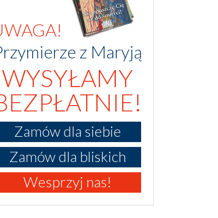
UWAGA!
Przymierze z Maryją
WYSYŁAMY
BEZPŁATNIE!
Zamów dla siebie
Zamów dla bliskich
Wesprzyj nas!