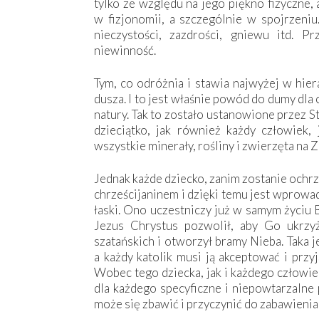
tylko ze względu na jego piękno fizyczne,
w fizjonomii, a szczególnie w spojrzeniu
nieczystości, zazdrości, gniewu itd. P
niewinność.
Tym, co odróżnia i stawia najwyżej w hier
dusza. I to jest właśnie powód do dumy dla
natury. Tak to zostało ustanowione przez S
dzieciątko, jak również każdy człowiek,
wszystkie minerały, rośliny i zwierzęta na Z
Jednak każde dziecko, zanim zostanie ochrz
chrześcijaninem i dzięki temu jest wprowa
łaski. Ono uczestniczy już w samym życiu 
Jezus Chrystus pozwolił, aby Go ukrz
szatańskich i otworzył bramy Nieba. Taka j
a każdy katolik musi ją akceptować i przy
Wobec tego dziecka, jak i każdego człowie
dla każdego specyficzne i niepowtarzalne
może się zbawić i przyczynić do zabawienia