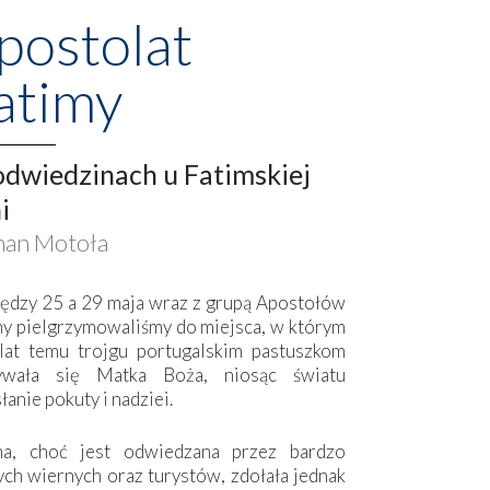
postolat
atimy
dwiedzinach u Fatimskiej
i
an Motoła
ędzy 25 a 29 maja wraz z grupą Apostołów
my pielgrzymowaliśmy do miejsca, w którym
lat temu trojgu portugalskim pastuszkom
ywała się Matka Boża, niosąc światu
łanie pokuty i nadziei.
ma, choć jest odwiedzana przez bardzo
ych wiernych oraz turystów, zdołała jednak