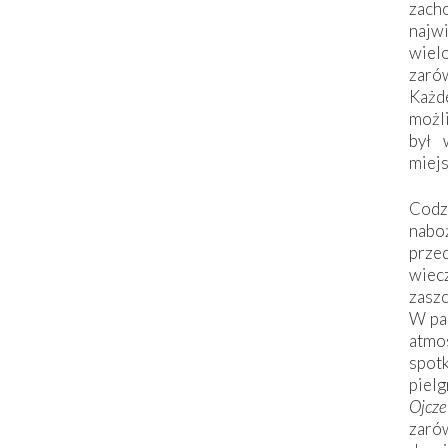
zac
naj
wiel
zarów
Każd
możli
był 
miej
Codzi
nabo
prze
wiec
zaszc
W pa
atmo
spo
piel
Ojcz
zarów