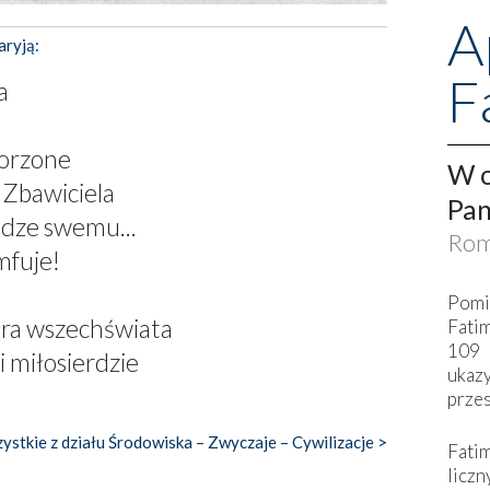
A
aryją:
F
a
worzone
W o
Zbawiciela
Pan
udze swemu...
Rom
mfuje!
Pomi
ra wszechświata
Fati
109 
i miłosierdzie
ukaz
przes
ystkie z działu Środowiska – Zwyczaje – Cywilizacje >
Fati
liczn