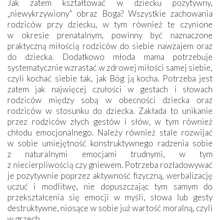
Jak zatem kształtować w dziecku pozytywny,
„niewykrzywiony” obraz Boga? Wszystkie zachowania
rodziców przy dziecku, w tym również te czynione
w okresie prenatalnym, powinny być naznaczone
praktyczną miłością rodziców do siebie nawzajem oraz
do dziecka. Dodatkowo młoda mama potrzebuje
systematycznie wzrastać w zdrowej miłości samej siebie,
czyli kochać siebie tak, jak Bóg ją kocha. Potrzeba jest
zatem jak najwięcej czułości w gestach i słowach
rodziców między sobą w obecności dziecka oraz
rodziców w stosunku do dziecka. Zakłada to unikanie
przez rodziców złych gestów i słów, w tym również
chłodu emocjonalnego. Należy również stale rozwijać
w sobie umiejętność konstruktywnego radzenia sobie
z naturalnymi emocjami trudnymi, w tym
z niecierpliwością czy gniewem. Potrzeba rozładowywać
je pozytywnie poprzez aktywność fizyczną, werbalizację
uczuć i modlitwę, nie dopuszczając tym samym do
przekształcenia się emocji w myśli, słowa lub gesty
destruktywne, niosące w sobie już wartość moralną, czyli
w grzech.