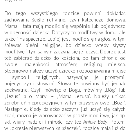
Do tego wszystkiego rodzice powinni dokładać
zachowania ściśle religijne, czyli katechezę domową.
Mama i tata mają modlić się wspólnie lub pojedynczo
w obecności dziecka. Dotyczy to modlitwy w domu, ale
także i na spacerze. Lepiej jest modlić się na głos, w tym
śpiewać pieśni religijne, bo dziecko wtedy słyszy
modlitwę i tym samym zaczyna się jej uczyć. Dobrze jest
też zabierać dziecko do kościoła, bo tam chłonie od
swojej maleńkości atmosferę religijną miejsca.
Stopniowo należy uczyć dziecko rozpoznawania miejsc
i symboli religijnych, nazywając je prostymi,
pojedynczymi słowami. Słowa te powinny być jednak
adekwatne. Czyli mówiąc o Bogu, mówimy „Bóg” lub
„Jezus”, a o Maryi – „Mama Jezusa”. Należy unikać
zdrobnień nieprecyzyjnych, w tym przysłowiowej „Bozi”.
Następnie, kiedy dziecko zaczyna już uczyć się całych
zdań, można je wprowadzać w proste modlitwy, jak np.
akt wiary, nadziei i miłości czy też
Aniele Boży
. Potem,
w „okresie pierwszych książeczek”, rodzice mają już do