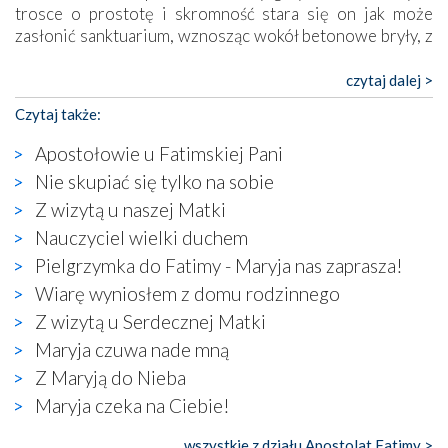
trosce o prostotę i skromność stara się on jak może
zasłonić sanktuarium, wznosząc wokół betonowe bryły, z
których niektóre nawet zostały poświęcone jako miejsca
katolickiego kultu. Tylko co wspólnego z żywą,
czytaj dalej >
autentyczną wiarą mogą mieć płaskie, szare bunkry albo
Czytaj także:
kaplice, w których Tabernakulum przypomina bardziej
skrzynkę na narzędzia? Albo co powiedzieć o ustawionym
Apostołowie u Fatimskiej Pani
tuż przy nowej bazylice wielkim krzyżu, na którym
Nie skupiać się tylko na sobie
zamiast Chrystusa umieszczono dziwaczną postać jakby
Z wizytą u naszej Matki
wyjętą ze starożytnych hieroglifów? W kulturowym
kontekście naszych czasów to raczej karykatura niż godny
Nauczyciel wielki duchem
wizerunek Zbawiciela…
Pielgrzymka do Fatimy - Maryja nas zaprasza!
Zatem nawet w bezpośrednim otoczeniu sanktuarium
Wiarę wyniosłem z domu rodzinnego
naocznie przekonaliśmy się, że wewnątrz Kościoła toczy
Z wizytą u Serdecznej Matki
się ogromna walka o kształt katolicyzmu i o serca
wierzących. Do czego to zmaganie może prowadzić,
Maryja czuwa nade mną
widzieliśmy w urokliwym, niewielkim mieście Obidos,
Z Maryją do Nieba
gdzie w miejscu dawnego kościoła działa dzisiaj…
Maryja czeka na Ciebie!
księgarnia.
wszystkie z działu Apostolat Fatimy >