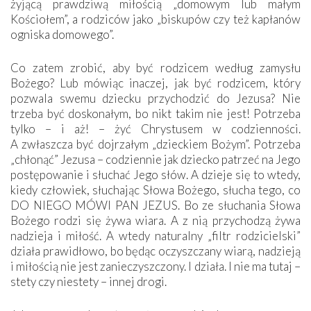
żyjącą prawdziwą miłością „domowym lub małym
Kościołem”, a rodziców jako „biskupów czy też kapłanów
ogniska domowego”.
Co zatem zrobić, aby być rodzicem według zamysłu
Bożego? Lub mówiąc inaczej, jak być rodzicem, który
pozwala swemu dziecku przychodzić do Jezusa? Nie
trzeba być doskonałym, bo nikt takim nie jest! Potrzeba
tylko – i aż! – żyć Chrystusem w codzienności.
A zwłaszcza być dojrzałym „dzieckiem Bożym”. Potrzeba
„chłonąć” Jezusa – codziennie jak dziecko patrzeć na Jego
postępowanie i słuchać Jego słów. A dzieje się to wtedy,
kiedy człowiek, słuchając Słowa Bożego, słucha tego, co
DO NIEGO MÓWI PAN JEZUS. Bo ze słuchania Słowa
Bożego rodzi się żywa wiara. A z nią przychodzą żywa
nadzieja i miłość. A wtedy naturalny „filtr rodzicielski”
działa prawidłowo, bo będąc oczyszczany wiarą, nadzieją
i miłością nie jest zanieczyszczony. I działa. I nie ma tutaj –
stety czy niestety – innej drogi.