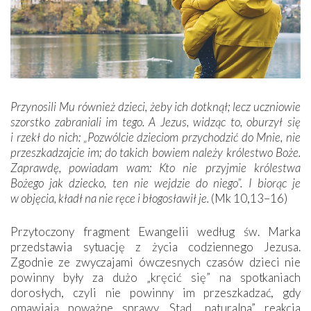
Przynosili Mu również dzieci, żeby ich dotknął; lecz uczniowie
szorstko zabraniali im tego. A Jezus, widząc to, oburzył się
i rzekł do nich: „Pozwólcie dzieciom przychodzić do Mnie, nie
przeszkadzajcie im; do takich bowiem należy królestwo Boże.
Zaprawdę, powiadam wam: Kto nie przyjmie królestwa
Bożego jak dziecko, ten nie wejdzie do niego”. I biorąc je
w objęcia, kładł na nie ręce i błogosławił je.
(Mk 10,13–16)
Przytoczony fragment Ewangelii według św. Marka
przedstawia sytuację z życia codziennego Jezusa.
Zgodnie ze zwyczajami ówczesnych czasów dzieci nie
powinny były za dużo „kręcić się” na spotkaniach
dorosłych, czyli nie powinny im przeszkadzać, gdy
omawiają poważne sprawy. Stąd „naturalna” reakcja