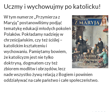
Uczmy i wychowujmy po katolicku!
W tym numerze „Przymierza z
Maryją” postanowiliśmy podjąć
tematykę edukacji młodych pokoleń
Polaków. Pokładamy nadzieję w
chrześcijańskim, czy też ściślej –
katolickim kształceniu i
wychowaniu. Pamiętamy bowiem,
że katolicyzm jest nie tylko
doktryną, dogmatem czy też
zbiorem modlitw i obrzędów, lecz
nade wszystko żywą relacją z Bogiem i powinien
oddziaływać na całe państwo i całe społeczeństwo.