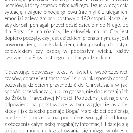
uczniów, którzy
szorstko zabraniali tego
. Jezus widząc całą
sytuację, reaguje emocją gniewu (nie mylić z uleganiem
emocji) i zaleca zmianę postawy o 180 stopni. Nakazuje,
aby dorośli pomagali przychodzić dzieciom do Niego. Bo
dla Boga nie ma różnicy, ile człowiek ma lat. Czy jest
dopiero poczęty, czy jest dzieckiem prenatalnym, czy jest
noworodkiem, przedszkolakiem, młodą osobą, dorosłym
człowiekiem czy osobą w podeszłym wieku. Każdy
człowiek dla Boga jest Jego ukochanym dzieckiem.
Odczytując powyższy tekst w świetle współczesnych
czasów, dobrze jest zastanowić się, w jaki sposób dorośli
pozwalają dzieciom przychodzić do Chrystusa, a w jaki
sposób przeszkadzają lub, co gorsza, nie dopuszczają ich
do Źródła Prawdziwej Miłości. Potrzebna jest najpierw
odpowiedź na podstawowe w tym względzie pytanie:
kiedy i jak dziecko poznaje Boga? Małe dzieci pobierają
wiedzę z otoczenia na podobieństwo gąbki, chłonąc
z otoczenia całym sobą megabajty informacji. I dzieje się
to już od momentu kształtowania się mózgu w okresie