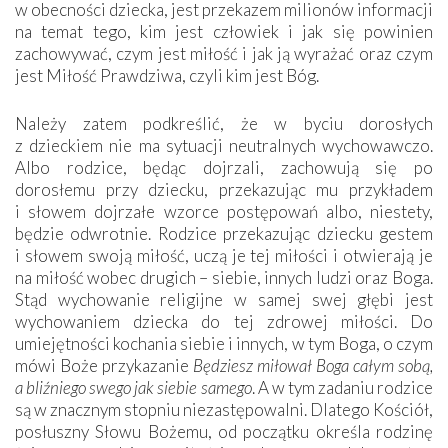
w obecności dziecka, jest przekazem milionów informacji
na temat tego, kim jest człowiek i jak się powinien
zachowywać, czym jest miłość i jak ją wyrażać oraz czym
jest Miłość Prawdziwa, czyli kim jest Bóg.
Należy zatem podkreślić, że w byciu dorosłych
z dzieckiem nie ma sytuacji neutralnych wychowawczo.
Albo rodzice, będąc dojrzali, zachowują się po
dorosłemu przy dziecku, przekazując mu przykładem
i słowem dojrzałe wzorce postępowań albo, niestety,
będzie odwrotnie. Rodzice przekazując dziecku gestem
i słowem swoją miłość, uczą je tej miłości i otwierają je
na miłość wobec drugich – siebie, innych ludzi oraz Boga.
Stąd wychowanie religijne w samej swej głębi jest
wychowaniem dziecka do tej zdrowej miłości. Do
umiejętności kochania siebie i innych, w tym Boga, o czym
mówi Boże przykazanie
Będziesz miłował Boga całym sobą,
a bliźniego swego jak siebie samego
. A w tym ­zadaniu rodzice
są w znacznym stopniu niezastępowalni. Dlatego Kościół,
posłuszny Słowu Bożemu, od początku określa rodzinę