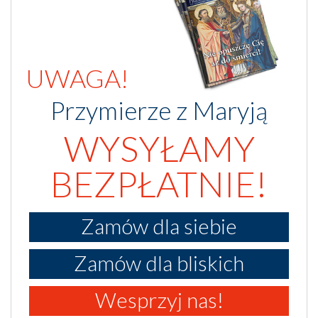
UWAGA!
Przymierze z Maryją
WYSYŁAMY
BEZPŁATNIE!
Zamów dla siebie
Zamów dla bliskich
Wesprzyj nas!