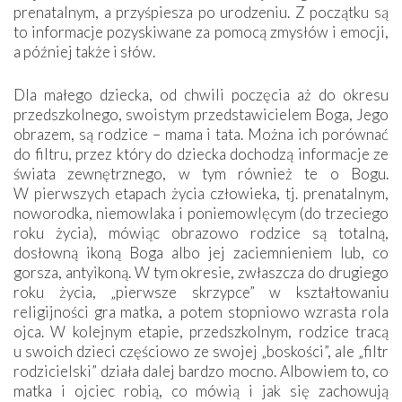
prenatalnym, a przyśpiesza po urodzeniu. Z początku są
to informacje pozyskiwane za pomocą zmysłów i emocji,
a później także i słów.
Dla małego dziecka, od chwili poczęcia aż do okresu
przedszkolnego, swoistym przedstawicielem Boga, Jego
obrazem, są rodzice – mama i tata. Można ich porównać
do filtru, przez który do dziecka dochodzą informacje ze
świata zewnętrznego, w tym również te o Bogu.
W pierwszych etapach życia człowieka, tj. prenatalnym,
noworodka, niemowlaka i poniemowlęcym (do trzeciego
roku życia), mówiąc obrazowo rodzice są totalną,
dosłowną ikoną Boga albo jej zaciemnieniem lub, co
gorsza, antyikoną. W tym okresie, zwłaszcza do drugiego
roku życia, „pierwsze skrzypce” w kształtowaniu
religijności gra matka, a potem stopniowo wzrasta rola
ojca. W kolejnym etapie, przedszkolnym, rodzice tracą
u swoich dzieci częściowo ze swojej „boskości”, ale „filtr
rodzicielski” działa dalej bardzo mocno. Albowiem to, co
matka i ojciec robią, co mówią i jak się zachowują