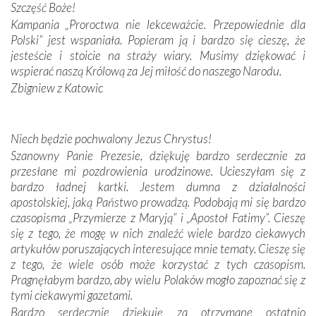
Podczas tej kilkudniowej wyprawy na każdym kroku
Szczęść Boże!
spotykaliśmy się z serdeczną otwartością
Kampania „Proroctwa nie lekceważcie. Przepowiednie dla
Portugalczyków. Podziwialiśmy ich ludową sztukę i
Polski” jest wspaniała. Popieram ją i bardzo się cieszę, że
zwyczaje. Mimo że nasze kraje są od siebie bardzo
jesteście i stoicie na straży wiary. Musimy dziękować i
oddalone, w żaden sposób nie czuliśmy się obco.
wspierać naszą Królową za Jej miłość do naszego Narodu.
Sprawiła to oczywiście sama Matka Boża, ale też
Zbigniew z Katowic
kulturowa bliskość biorąca swój początek w naszej
wspólnej wierze. Podczas wyjazdów do historycznych
miejsc, które znalazły się na trasie naszej pielgrzymki,
Niech będzie pochwalony Jezus Chrystus!
mieliśmy okazję przekonać się, że Maryja swoją opieką
Szanowny Panie Prezesie, dziękuję bardzo serdecznie za
otacza nie tylko nasz naród, lecz wszystkie nacje, które
przesłane mi pozdrowienia urodzinowe. Ucieszyłam się z
się Jej ufnie oddają, a także każdą osobę, która zawierza
bardzo ładnej kartki. Jestem dumna z działalności
Jej siebie oraz swych bliskich.
apostolskiej, jaką Państwo prowadzą. Podobają mi się bardzo
czasopisma „Przymierze z Maryją” i „Apostoł Fatimy”. Cieszę
Dzieje Portugalii to również historia wierności Bogu i
się z tego, że mogę w nich znaleźć wiele bardzo ciekawych
odstępstw, także w życiu władców. Trudne momenty w
artykułów poruszających interesujące mnie tematy. Cieszę się
wymiarze tak osobistym, jak i zbiorowym, przypominają o
z tego, że wiele osób może korzystać z tych czasopism.
konieczności ciągłego zabiegania o własną duszę i o łaskę
Pragnęłabym bardzo, aby wielu Polaków mogło zapoznać się z
Opatrzności. Wierność przynosi pomyślność –
tymi ciekawymi gazetami.
przynajmniej w życiu duchowym. Odstępstwo owocuje
Bardzo serdecznie dziękuję za otrzymane ostatnio