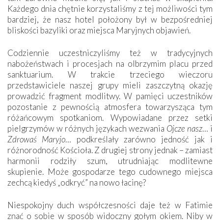
Każdego dnia chętnie korzystaliśmy z tej możliwości tym
bardziej, że nasz hotel położony był w bezpośredniej
bliskości bazyliki oraz miejsca Maryjnych objawień.
Codziennie uczestniczyliśmy też w tradycyjnych
nabożeństwach i procesjach na olbrzymim placu przed
sanktuarium. W trakcie trzeciego wieczoru
przedstawiciele naszej grupy mieli zaszczytną okazję
prowadzić fragment modlitwy. W pamięci uczestników
pozostanie z pewnością atmosfera towarzysząca tym
różańcowym spotkaniom. Wypowiadane przez setki
pielgrzymów w różnych językach wezwania
Ojcze nasz
… i
Zdrowaś Maryjo
… podkreślały zarówno jedność jak i
różnorodność Kościoła. Z drugiej strony jednak – zamiast
harmonii rodziły szum, utrudniając modlitewne
skupienie. Może gospodarze tego cudownego miejsca
zechcą kiedyś „odkryć” na nowo łacinę?
Niespokojny duch współczesności daje też w Fatimie
znać o sobie w sposób widoczny gołym okiem. Niby w