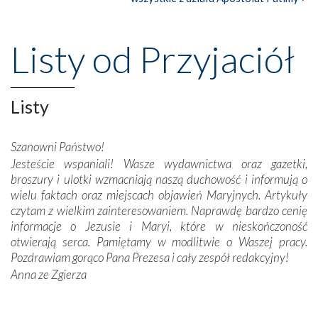
Nasze pielgrzymkowe wyprawy, których celem były
wspaniałe klasztory w miasteczku Alcobaça czy w Batalhi,
przeniosły nas do czasów, gdy świątynie bez wątpienia
Listy od Przyjaciół
wznoszono na chwałę Bożą, na przykład – w podzięce za
Opatrznościową pomoc w wygranej bitwie o
niepodległość kraju. Zachwyt budziła potężna, a zarazem
misterna architektura tych monumentalnych dzieł,
Listy
wspaniałe zdobienia, dbałość ich twórców o detale,
połączenie talentów z wytrwałością i pracowitością
Szanowni Państwo!
budowniczych.
Jesteście wspaniali! Wasze wydawnictwa oraz gazetki,
broszury i ulotki wzmacniają naszą duchowość i informują o
Podążyliśmy też śladami fatimskich wizjonerów – Łucji
wielu faktach oraz miejscach objawień Maryjnych. Artykuły
dos Santos oraz świętych Hiacynty i Franciszka Marto.
czytam z wielkim zainteresowaniem. Naprawdę bardzo cenię
Modliliśmy się przy ich grobach. Odprawiliśmy Drogę
informacje o Jezusie i Maryi, które w nieskończoność
Krzyżową w ich rodzinnych stronach, odwiedziliśmy
otwierają serca. Pamiętamy w modlitwie o Waszej pracy.
domy, w których żyli.
Pozdrawiam gorąco Pana Prezesa i cały zespół redakcyjny!
Anna ze Zgierza
W miejscu objawień Matki Bożej zapaliliśmy świece
przywiezione wraz z intencjami powierzonymi nam przez
Darczyńców w ramach akcji „Twoje światło w Fatimie”.