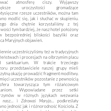
hować atmosferę ciszy. Wyjąwszy
większe uroczystości gromadzące
otysięczne rzesze uczestników, można tam
no modlić się, jak i słuchać w skupieniu.
ego dnia chętnie korzystaliśmy z tej
wości tym bardziej, że nasz hotel położony
w bezpośredniej bliskości bazyliki oraz
sca Maryjnych objawień.
ennie uczestniczyliśmy też w tradycyjnych
żeństwach i procesjach na olbrzymim placu
d sanktuarium. W trakcie trzeciego
zoru przedstawiciele naszej grupy mieli
zytną okazję prowadzić fragment modlitwy.
mięci uczestników pozostanie z pewnością
sfera towarzysząca tym różańcowym
tkaniom. Wypowiadane przez setki
grzymów w różnych językach wezwania
e nasz
… i
Zdrowaś Maryjo
… podkreślały
no jedność jak i różnorodność Kościoła. Z