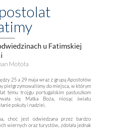
postolat
atimy
dwiedzinach u Fatimskiej
i
an Motoła
ędzy 25 a 29 maja wraz z grupą Apostołów
my pielgrzymowaliśmy do miejsca, w którym
lat temu trojgu portugalskim pastuszkom
ywała się Matka Boża, niosąc światu
łanie pokuty i nadziei.
ma, choć jest odwiedzana przez bardzo
ych wiernych oraz turystów, zdołała jednak