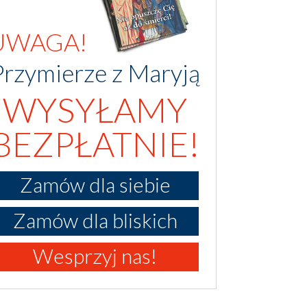
UWAGA!
Przymierze z Maryją
WYSYŁAMY
BEZPŁATNIE!
Zamów dla siebie
Zamów dla bliskich
Wesprzyj nas!