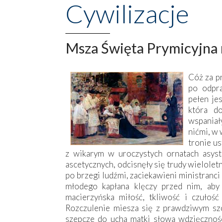
Cywilizacje
Msza Święta Prymicyjna m
Cóż za pr
po odpra
pełen je
która d
wspaniał
nićmi, w 
tronie u
z wikarym w uroczystych ornatach asyst
ascetycznych, odcisnęły się trudy wielolet
po brzegi ludźmi, zaciekawieni ministranc
młodego kapłana klęczy przed nim, aby
macierzyńska miłość, tkliwość i czułoś
Rozczulenie miesza się z prawdziwym szcz
szepcze do ucha matki słowa wdzięczności