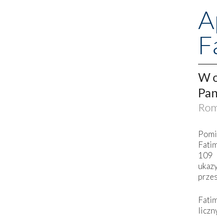
A
F
W o
Pan
Rom
Pomi
Fati
109 
ukaz
przes
Fati
liczn