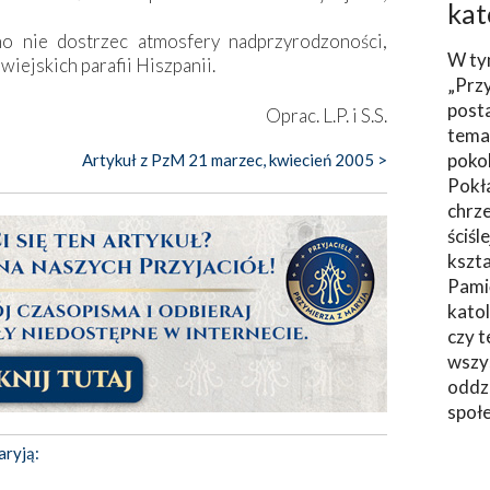
kat
no nie dostrzec atmosfery nadprzyrodzoności,
W ty
iejskich parafii Hiszpanii.
„Prz
post
Oprac. L.P. i S.S.
tema
poko
Artykuł z PzM 21 marzec, kwiecień 2005 >
Pokł
chrze
ściśl
kszta
Pami
katol
czy t
wszys
oddzi
społ
aryją: