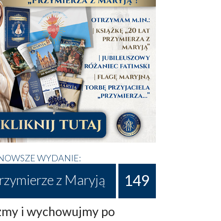
NOWSZE WYDANIE:
149
rzymierze z Maryją
my i wychowujmy po