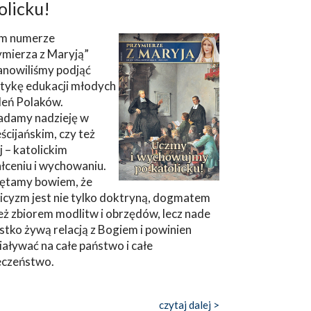
olicku!
m numerze
ymierza z Maryją”
anowiliśmy podjąć
tykę edukacji młodych
leń Polaków.
adamy nadzieję w
ścijańskim, czy też
ej – katolickim
łceniu i wychowaniu.
ętamy bowiem, że
icyzm jest nie tylko doktryną, dogmatem
eż zbiorem modlitw i obrzędów, lecz nade
tko żywą relacją z Bogiem i powinien
aływać na całe państwo i całe
eczeństwo.
czytaj dalej >