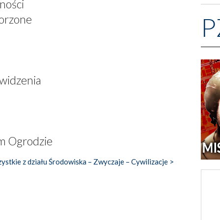
ności
P
worzone
 widzenia
m Ogrodzie
ystkie z działu Środowiska – Zwyczaje – Cywilizacje >