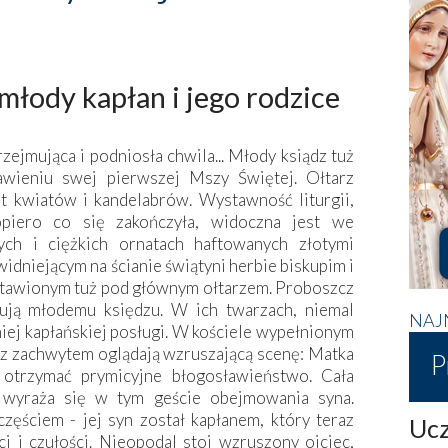
łody kapłan i jego rodzice
zejmująca i podniosła chwila... Młody ksiądz tuż
wieniu swej pierwszej Mszy Świętej. Ołtarz
st kwiatów i kandelabrów. Wystawność liturgii,
opiero co się zakończyła, widoczna jest we
ych i ciężkich ornatach haftowanych złotymi
widniejącym na ścianie świątyni herbie biskupim i
stawionym tuż pod głównym ołtarzem. Proboszcz
ują młodemu księdzu. W ich twarzach, niemal
NAJ
niej kapłańskiej posługi. W kościele wypełnionym
i z zachwytem oglądają wzruszającą scenę: Matka
P
 otrzymać prymicyjne błogosławieństwo. Cała
ć wyraża się w tym geście obejmowania syna.
ęściem - jej syn został kapłanem, który teraz
Ucz
 i czułości. Nieopodal stoi wzruszony ojciec,