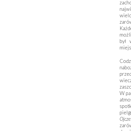
zac
naj
wiel
zarów
Każd
możli
był 
miej
Codzi
nabo
prze
wiec
zaszc
W pa
atmo
spo
piel
Ojcz
zarów