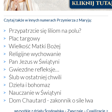
Czytaj także w innych numerach Przymierza z Maryją:
Przypatrzcie się liliom na polu?
Plac targowy
Wielkość Matki Bożej
Religijne wychowanie
Pan Jezus w Świątyni
Gwiezdne refleksje…
Ślub w ostatniej chwili
Dzieła i bohomaz
Nauczanie w Świątyni
Dom Chautard - zakonnik o sile lwa
wszystkie z działu Środowiska – Zwyczaje – Cywilizacje >