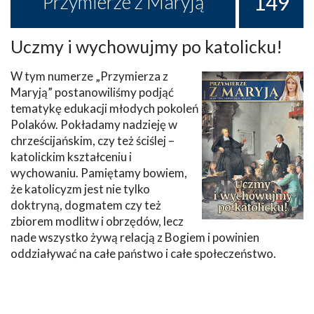
149
Przymierze z Maryją
Uczmy i wychowujmy po katolicku!
W tym numerze „Przymierza z
Maryją” postanowiliśmy podjąć
tematykę edukacji młodych pokoleń
Polaków. Pokładamy nadzieję w
chrześcijańskim, czy też ściślej –
katolickim kształceniu i
wychowaniu. Pamiętamy bowiem,
że katolicyzm jest nie tylko
doktryną, dogmatem czy też
zbiorem modlitw i obrzędów, lecz
nade wszystko żywą relacją z Bogiem i powinien
oddziaływać na całe państwo i całe społeczeństwo.