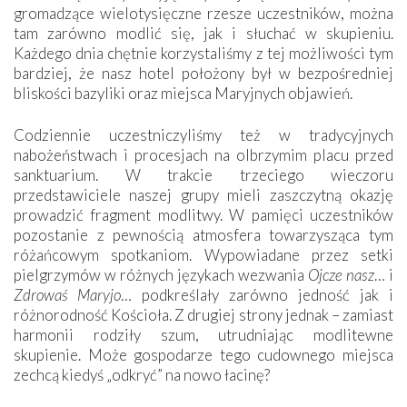
gromadzące wielotysięczne rzesze uczestników, można
tam zarówno modlić się, jak i słuchać w skupieniu.
Każdego dnia chętnie korzystaliśmy z tej możliwości tym
bardziej, że nasz hotel położony był w bezpośredniej
bliskości bazyliki oraz miejsca Maryjnych objawień.
Codziennie uczestniczyliśmy też w tradycyjnych
nabożeństwach i procesjach na olbrzymim placu przed
sanktuarium. W trakcie trzeciego wieczoru
przedstawiciele naszej grupy mieli zaszczytną okazję
prowadzić fragment modlitwy. W pamięci uczestników
pozostanie z pewnością atmosfera towarzysząca tym
różańcowym spotkaniom. Wypowiadane przez setki
pielgrzymów w różnych językach wezwania
Ojcze nasz
… i
Zdrowaś Maryjo
… podkreślały zarówno jedność jak i
różnorodność Kościoła. Z drugiej strony jednak – zamiast
harmonii rodziły szum, utrudniając modlitewne
skupienie. Może gospodarze tego cudownego miejsca
zechcą kiedyś „odkryć” na nowo łacinę?