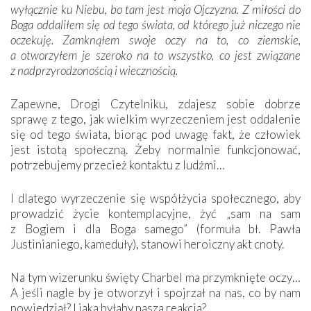
wyłącznie ku Niebu, bo tam jest moja
Ojczyzna. Z miłości do
Boga oddaliłem się od tego świata, od którego już niczego nie
oczekuję. Zamknąłem swoje oczy na to, co ziemskie,
a otworzyłem je szeroko na to wszystko, co jest związane
z nadprzyrodzonością i wiecznością.
Zapewne, Drogi Czytelniku, zdajesz sobie dobrze
sprawę z tego, jak wielkim wyrzeczeniem jest oddalenie
się od tego świata, biorąc pod uwagę fakt, że człowiek
jest istotą społeczną. Żeby normalnie funkcjonować,
potrzebujemy przecież kontaktu z ludźmi…
I dlatego wyrzeczenie się współżycia społecznego, aby
prowadzić życie kontemplacyjne, żyć „sam na sam
z Bogiem i dla Boga samego” (formuła bł. Pawła
Justinianiego, kameduły), stanowi heroiczny akt cnoty.
Na tym wizerunku święty Charbel ma przymknięte oczy…
A jeśli nagle by je otworzył i spojrzał na nas, co by nam
powiedział? I jaka byłaby nasza reakcja?