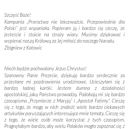
przywiezione wraz z intencjami powierzonymi nam przez
Darczyńców w ramach akcji „Twoje światło w Fatimie”.
Podczas tej kilkudniowej wyprawy na każdym kroku
Szczęść Boże!
spotykaliśmy się z serdeczną otwartością
Kampania „Proroctwa nie lekceważcie. Przepowiednie dla
Portugalczyków. Podziwialiśmy ich ludową sztukę i
Polski” jest wspaniała. Popieram ją i bardzo się cieszę, że
zwyczaje. Mimo że nasze kraje są od siebie bardzo
jesteście i stoicie na straży wiary. Musimy dziękować i
oddalone, w żaden sposób nie czuliśmy się obco.
wspierać naszą Królową za Jej miłość do naszego Narodu.
Sprawiła to oczywiście sama Matka Boża, ale też
Zbigniew z Katowic
kulturowa bliskość biorąca swój początek w naszej
wspólnej wierze. Podczas wyjazdów do historycznych
miejsc, które znalazły się na trasie naszej pielgrzymki,
Niech będzie pochwalony Jezus Chrystus!
mieliśmy okazję przekonać się, że Maryja swoją opieką
Szanowny Panie Prezesie, dziękuję bardzo serdecznie za
otacza nie tylko nasz naród, lecz wszystkie nacje, które
przesłane mi pozdrowienia urodzinowe. Ucieszyłam się z
się Jej ufnie oddają, a także każdą osobę, która zawierza
bardzo ładnej kartki. Jestem dumna z działalności
Jej siebie oraz swych bliskich.
apostolskiej, jaką Państwo prowadzą. Podobają mi się bardzo
czasopisma „Przymierze z Maryją” i „Apostoł Fatimy”. Cieszę
Dzieje Portugalii to również historia wierności Bogu i
się z tego, że mogę w nich znaleźć wiele bardzo ciekawych
odstępstw, także w życiu władców. Trudne momenty w
artykułów poruszających interesujące mnie tematy. Cieszę się
wymiarze tak osobistym, jak i zbiorowym, przypominają o
z tego, że wiele osób może korzystać z tych czasopism.
konieczności ciągłego zabiegania o własną duszę i o łaskę
Pragnęłabym bardzo, aby wielu Polaków mogło zapoznać się z
Opatrzności. Wierność przynosi pomyślność –