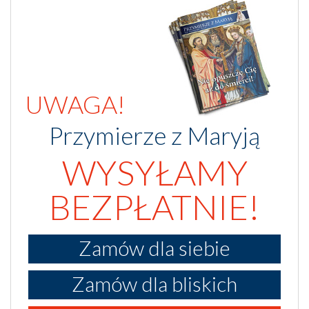
UWAGA!
Przymierze z Maryją
WYSYŁAMY
BEZPŁATNIE!
Zamów dla siebie
Zamów dla bliskich