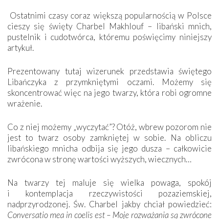
Ostatnimi czasy coraz większą popularnością w Polsce
cieszy się święty Charbel Makhlouf – libański mnich,
pustelnik i cudotwórca, któremu poświęcimy niniejszy
artykuł.
Prezentowany tutaj wizerunek przedstawia świętego
Libańczyka z przymkniętymi oczami. Możemy się
skoncentrować więc na jego twarzy, która robi ogromne
wrażenie.
Co z niej możemy „wyczytać”? Otóż, wbrew pozorom nie
jest to twarz osoby zamkniętej w sobie. Na obliczu
libańskiego mnicha odbija się jego dusza – całkowicie
zwrócona w stronę wartości wyższych, wiecznych…
Na twarzy tej maluje się wielka powaga, spokój
i kontemplacja rzeczywistości pozaziemskiej,
nadprzyrodzonej. Św. Charbel jakby chciał powiedzieć:
Conversatio mea in coelis est – Moje rozważania są zwrócone