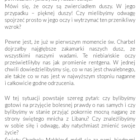
Mówi się, że oczy są zwierciadłem duszy. W jego
przypadku – pięknej duszy! Czy mielibyśmy odwagę
spojrzeć prosto w jego oczy i wytrzymać ten przenikliwy
wzrok?
Pewne jest, że już w pierwszym momencie św. Charbel
dojrzałby najgłębsze zakamarki naszych dusz, ze
wszystkimi naszymi wadami. Te niebiańskie oczy
prześwietliłyby nas jak promienie rentgena. W jednej
chwili dowiedzielibyśmy się, co w nas jest chwalebnego,
ale także co w nas jest w najwyższym stopniu naganne
i całkowicie godne odrzucenia.
W tej sytuacji powstaje szereg pytań: czy bylibyśmy
gotowi na przyjęcie bolesnej prawdy o nas samych i czy
bylibyśmy w stanie przyjąć pokornie mocną naganę ze
strony świętego mnicha z Libanu? Czy znaleźlibyśmy
w sobie siłę i odwagę, aby natychmiast zmienić swoje
życie?
Święty Charbelu Makhlouf, módl się za nami, biednymi