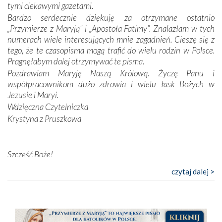
tymi ciekawymi gazetami.
przynajmniej w życiu duchowym. Odstępstwo owocuje
Bardzo serdecznie dziękuję za otrzymane ostatnio
nieszczęściem i śmiercią. Te uniwersalne prawdy
„Przymierze z Maryją” i „Apostoła Fatimy”. Znalazłam w tych
przychodziły na myśl, gdy słuchaliśmy opowieści
numerach wiele interesujących mnie zagadnień. Cieszę się z
przewodników o portugalskich monarchach i wodzach,
tego, że te czasopisma mogą trafić do wielu rodzin w Polsce.
zwycięskich bitwach i nieszczęśliwych losach grzesznych
Pragnęłabym dalej otrzymywać te pisma.
kochanków.
Pozdrawiam Maryję Naszą Królową. Życzę Panu i
współpracownikom dużo zdrowia i wielu łask Bożych w
Byli tym razem pośród Apostołów Fatimy reprezentanci
Jezusie i Maryi.
każdego spośród żyjących pokoleń. Najmłodszy uczestnik
Wdzięczna Czytelniczka
liczył sobie 13 lat, zaś senior, pan Zdzisław – już 94.
–
Krystyna z Pruszkowa
Całe życie marzyłem, by tu przyjechać
– przyznał w
rozmowie.
Nasza pielgrzymka nie byłaby tak bogata w duchową treść
Szczęść Boże!
bez obecności duszpasterza – księdza Krzysztofa.
Bardzo dziękuję za przysyłanie mi „Przymierza z Maryją”. Jest
czytaj dalej >
Oprócz zapewnienia nam możliwości codziennego
to pismo, które bardzo sobie cenię i szanuję. Redagujecie
wysłuchania Mszy Świętej, dawał on wyrazy swej
ciekawe artykuły. Zawsze czekam na nowe numery i pragnę
niezwykłej czci dla Matki Bożej śpiewem
Godzinek
i
poinformować, że zawsze będę Was wspierać. Niech Pan Bóg
pięknych pieśni.
nas prowadzi!
Barbara