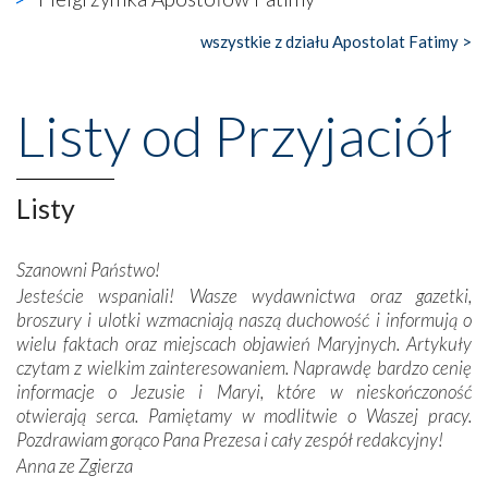
księgarnia.
wszystkie z działu Apostolat Fatimy >
Nasze pielgrzymkowe wyprawy, których celem były
wspaniałe klasztory w miasteczku Alcobaça czy w Batalhi,
przeniosły nas do czasów, gdy świątynie bez wątpienia
Listy od Przyjaciół
wznoszono na chwałę Bożą, na przykład – w podzięce za
Opatrznościową pomoc w wygranej bitwie o
niepodległość kraju. Zachwyt budziła potężna, a zarazem
misterna architektura tych monumentalnych dzieł,
Listy
wspaniałe zdobienia, dbałość ich twórców o detale,
połączenie talentów z wytrwałością i pracowitością
Szanowni Państwo!
budowniczych.
Jesteście wspaniali! Wasze wydawnictwa oraz gazetki,
broszury i ulotki wzmacniają naszą duchowość i informują o
Podążyliśmy też śladami fatimskich wizjonerów – Łucji
wielu faktach oraz miejscach objawień Maryjnych. Artykuły
dos Santos oraz świętych Hiacynty i Franciszka Marto.
czytam z wielkim zainteresowaniem. Naprawdę bardzo cenię
Modliliśmy się przy ich grobach. Odprawiliśmy Drogę
informacje o Jezusie i Maryi, które w nieskończoność
Krzyżową w ich rodzinnych stronach, odwiedziliśmy
otwierają serca. Pamiętamy w modlitwie o Waszej pracy.
domy, w których żyli.
Pozdrawiam gorąco Pana Prezesa i cały zespół redakcyjny!
Anna ze Zgierza
W miejscu objawień Matki Bożej zapaliliśmy świece