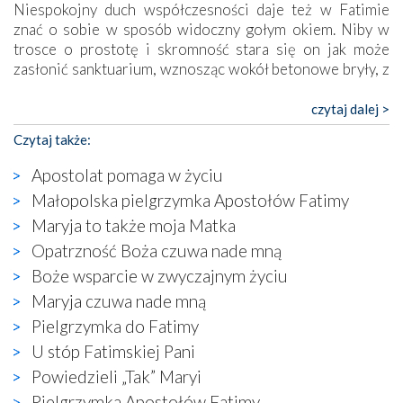
Niespokojny duch współczesności daje też w Fatimie
znać o sobie w sposób widoczny gołym okiem. Niby w
trosce o prostotę i skromność stara się on jak może
zasłonić sanktuarium, wznosząc wokół betonowe bryły, z
których niektóre nawet zostały poświęcone jako miejsca
katolickiego kultu. Tylko co wspólnego z żywą,
czytaj dalej >
autentyczną wiarą mogą mieć płaskie, szare bunkry albo
Czytaj także:
kaplice, w których Tabernakulum przypomina bardziej
skrzynkę na narzędzia? Albo co powiedzieć o ustawionym
Apostolat pomaga w życiu
tuż przy nowej bazylice wielkim krzyżu, na którym
Małopolska pielgrzymka Apostołów Fatimy
zamiast Chrystusa umieszczono dziwaczną postać jakby
Maryja to także moja Matka
wyjętą ze starożytnych hieroglifów? W kulturowym
kontekście naszych czasów to raczej karykatura niż godny
Opatrzność Boża czuwa nade mną
wizerunek Zbawiciela…
Boże wsparcie w zwyczajnym życiu
Zatem nawet w bezpośrednim otoczeniu sanktuarium
Maryja czuwa nade mną
naocznie przekonaliśmy się, że wewnątrz Kościoła toczy
Pielgrzymka do Fatimy
się ogromna walka o kształt katolicyzmu i o serca
wierzących. Do czego to zmaganie może prowadzić,
U stóp Fatimskiej Pani
widzieliśmy w urokliwym, niewielkim mieście Obidos,
Powiedzieli „Tak” Maryi
gdzie w miejscu dawnego kościoła działa dzisiaj…
Pielgrzymka Apostołów Fatimy