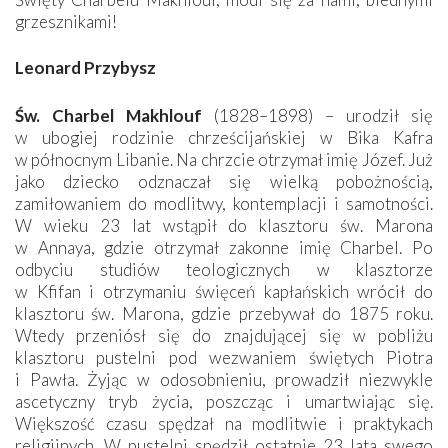
grzesznikami!
Leonard Przybysz
Św. Charbel Makhlouf
(1828–1898) – urodził się
w ubogiej rodzinie chrześcijańskiej w Bika Kafra
w północnym Libanie. Na chrzcie otrzymał imię Józef. Już
jako dziecko odznaczał się wielką pobożnością,
zamiłowaniem do modlitwy, kontemplacji i samotności.
W wieku 23 lat wstąpił do klasztoru św. Marona
w Annaya, gdzie otrzymał zakonne imię Charbel. Po
odbyciu studiów teologicznych w klasztorze
w Kfifan i otrzymaniu święceń kapłańskich wrócił do
klasztoru św. Marona, gdzie przebywał do 1875 roku.
Wtedy przeniósł się do znajdującej się w pobliżu
klasztoru pustelni pod wezwaniem świętych Piotra
i Pawła. Żyjąc w odosobnieniu, prowadził niezwykle
ascetyczny tryb życia, poszcząc i umartwiając się.
Większość czasu spędzał na modlitwie i praktykach
religijnych. W pustelni spędził ostatnie 23 lata swego