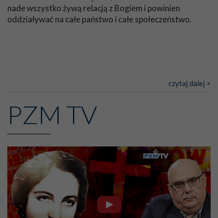
Wychowanie seksualne
nade wszystko żywą relacją z Bogiem i powinien
oddziaływać na całe państwo i całe społeczeństwo.
Najbardziej wszakże niebezpiecznym jest ów naturalizm,
który w naszych czasach przenika dziedzinę wychowania
w materii najbardziej delikatnej, jaką jest czystość
obyczajów. Bardzo rozpowszechniony jest błąd tych,
którzy w zgubnym uroszczeniu, brudnymi słowami,
uprawiają tzw. seksualne wychowanie, fałszywie sądząc,
czytaj dalej >
że będą mogli ustrzec młodzież przed
niebezpieczeństwami zmysłów za pomocą czysto
PZM TV
naturalnych środków, jakimi są lekkomyślne
uświadomienie i prewencyjne pouczenie dla wszystkich
bez różnicy, nawet publicznie, a co gorsza, za pomocą
wystawiania młodzieży przez pewien czas na okazje, żeby
ją, jak powiadają, do nich przyzwyczaić i jak gdyby
zahartować dusze przeciw tego rodzaju
niebezpieczeństwom.
Bardzo oni błądzą, nie chcąc uznać przyrodzonej
ułomności natury ludzkiej i prawa, o którym mówił
Apostoł, sprzeciwiającego się prawu umysłu i zapoznając