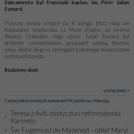
Sakramentu był francuski kapłan, św. Piotr Julian
Dzieje Portugalii to również historia wierności Bogu i
Eymard.
odstępstw, także w życiu władców. Trudne momenty w
wymiarze tak osobistym, jak i zbiorowym, przypominają o
Przyszły święty urodził się 4 lutego 1811 roku we
konieczności ciągłego zabiegania o własną duszę i o łaskę
francuskim miasteczku La Mure d’Isere, na terenie
Opatrzności. Wierność przynosi pomyślność –
diecezji Grenoble. Jego ojciec Julian Eymard był
przynajmniej w życiu duchowym. Odstępstwo owocuje
drobnym rzemieślnikiem, prowadził własną tłocznię
nieszczęściem i śmiercią. Te uniwersalne prawdy
oleju. Służył Bogu w szeregach pokutnego towarzystwa
przychodziły na myśl, gdy słuchaliśmy opowieści
eucharystycznego.
przewodników o portugalskich monarchach i wodzach,
zwycięskich bitwach i nieszczęśliwych losach grzesznych
Rodzinny dom
kochanków.
Piotr Julian to owoc drugiego małżeństwa ojca z Marią
Byli tym razem pośród Apostołów Fatimy reprezentanci
Magdaleną Pelorce. Pierwsza żona, podobnie jak kilkoro
czytaj dalej >
każdego spośród żyjących pokoleń. Najmłodszy uczestnik
dzieci z obu związków, zmarła przedwcześnie. (...)
liczył sobie 13 lat, zaś senior, pan Zdzisław – już 94.
–
Czytaj także w innych numerach Przymierza z Maryją:
Całe życie marzyłem, by tu przyjechać
– przyznał w
[Pełny tekst w wydaniu papierowym]
Teresa z Avili, mistyczka i reformatorka
rozmowie.
Karmelu
Nasza pielgrzymka nie byłaby tak bogata w duchową treść
Św. Eugeniusz de Mazenod – oblat Maryi