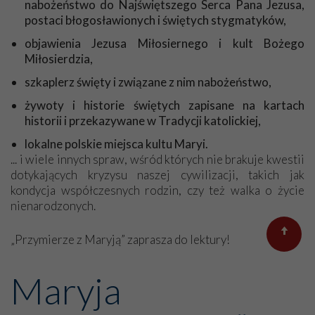
nabożeństwo do Najświętszego Serca Pana Jezusa,
Bożej Fatimskiej. Jak stawałam przed Fatimską Panią,
postaci błogosławionych i świętych stygmatyków,
mówiłam w duchu: „Jesteś taka skromniutka, skromniutka
bez korony”… A teraz moja Dostojna Pani ma koronę!
objawienia Jezusa Miłosiernego i kult Bożego
Serdecznie dziękuję, bardzo się cieszę.
Miłosierdzia,
A jeszcze kilka słów o mnie… Jestem schorowaną osobą,
szkaplerz święty i związane z nim nabożeństwo,
chodzę o lasce. Nie mam już nawet siły iść sama do kościoła –
to około 1 kilometra, ale mój sąsiad zawozi mnie co niedzielę
żywoty i historie świętych zapisane na kartach
na Mszę. Mam też problemy ze słuchem. Aparat słuchowy nie
historii i przekazywane w Tradycji katolickiej,
wszędzie zdaje egzamin, szczególnie w kościele, jak kapłan
lokalne polskie miejsca kultu Maryi.
mówi dalej od mikrofonu, to robi się pogłos, ale jakoś daję
... i wiele innych spraw, wśród których nie brakuje kwestii
sobie radę. Nie narzekam, bo mam dużą rodzinę i opiekuje się
dotykających kryzysu naszej cywilizacji, takich jak
mną córka. Praktycznie przejęła wszystkie moje obowiązki.
kondycja współczesnych rodzin, czy też walka o życie
Przepraszam, że nie nadążam za waszymi propozycjami, ale w
nienarodzonych.
miarę możliwości będę wspomagać Stowarzyszenie. Życzę
Wam wszystkim zdrowia i błogosławieństwa.
„Przymierze z Maryją” zaprasza do lektury!
Z Panem Bogiem!
Genowefa
Maryja