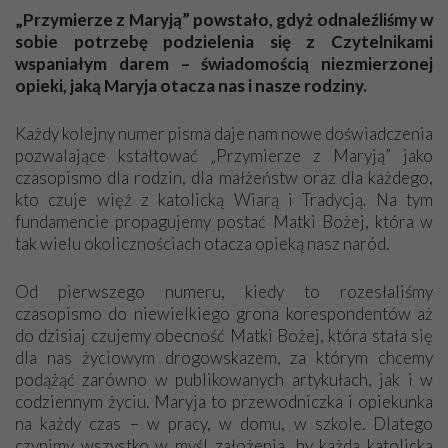
Dziękuję za wszystkie numery „Przymierza…”, bo to ciekawe
„Przymierze z Maryją” powstało, gdyż odnaleźliśmy w
czasopismo. Warto je prenumerować. Dużo opisujecie i dużo
sobie potrzebę podzielenia się z Czytelnikami
się dowiadujemy, co się dzieje teraz i kiedyś – jak to było na
wspaniałym darem – świadomością niezmierzonej
świecie dawno temu, w tamtych wiekach. Życzę Wam wielu
opieki, jaką Maryja otacza nas i nasze rodziny.
łask Bożych i siły w dalszym działaniu. Nie poddawajcie się
siłom zła, które próbują zniszczyć wszystko, co Boże. Któż jak
Każdy kolejny numer pisma daje nam nowe doświadczenia
Bóg! Pozdrawiam Was serdecznie,
pozwalające kstałtować „Przymierze z Maryją” jako
Maria
czasopismo dla rodzin, dla małżeństw oraz dla każdego,
kto czuje więź z katolicką Wiarą i Tradycją. Na tym
fundamencie propagujemy postać Matki Bożej, która w
Niech będzie pochwalony Jezus Chrystus!
tak wielu okolicznościach otacza opieką nasz naród.
Dziękuję z całego serca za cudowne „Przymierze z Maryją”.
Jestem szczęśliwa, że otrzymuję to pismo. Jest tam dużo
Od pierwszego numeru, kiedy to rozesłaliśmy
pięknych, cudownych tekstów o Maryi i Jezusie Chrystusie, a
czasopismo do niewielkiego grona korespondentów aż
także dużo o wierze katolickiej i o naszej kulturze. Są tam
do dzisiaj czujemy obecność Matki Bożej, która stała się
piękne tematy i bardzo dobre dla naszego życia wiadomości.
dla nas życiowym drogowskazem, za którym chcemy
Jestem szczęśliwa, że otrzymuję „Przymierze z Maryją”.
podążąć zarówno w publikowanych artykułach, jak i w
Dziękuję, modlę się za cały Apostolat Fatimy i za Pana
codziennym życiu. Maryja to przewodniczka i opiekunka
Prezesa.
na każdy czas – w pracy, w domu, w szkole. Dlatego
Janina z Włocławka
czynimy wszystko w myśl założenia, by każda katolicka