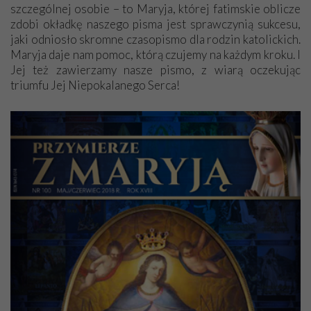
szczególnej osobie – to Maryja, której fatimskie oblicze
zdobi okładkę naszego pisma jest sprawczynią sukcesu,
jaki odniosło skromne czasopismo dla rodzin katolickich.
Maryja daje nam pomoc, którą czujemy na każdym kroku. I
Jej też zawierzamy nasze pismo, z wiarą oczekując
triumfu Jej Niepokalanego Serca!