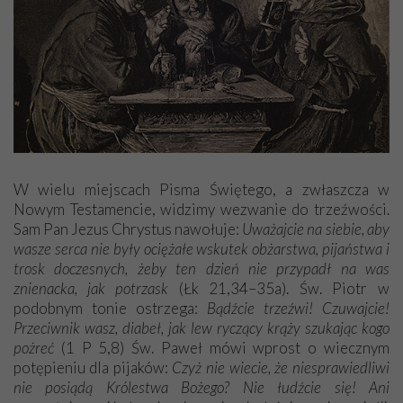
W wielu miejscach Pisma Świętego, a zwłaszcza w
Nowym Testamencie, widzimy wezwanie do trzeźwości.
Sam Pan Jezus Chrystus nawołuje:
Uważajcie na siebie, aby
wasze serca nie były ociężałe wskutek obżarstwa, pijaństwa i
trosk doczesnych, żeby ten dzień nie przypadł na was
znienacka, jak potrzask
(Łk 21,34–35a). Św. Piotr w
podobnym tonie ostrzega:
Bądźcie trzeźwi! Czuwajcie!
Przeciwnik wasz, diabeł, jak lew ryczący krąży szukając kogo
pożreć
(1 P 5,8) Św. Paweł mówi wprost o wiecznym
potępieniu dla pijaków:
Czyż nie wiecie, że niesprawiedliwi
nie posiądą Królestwa Bożego? Nie łudźcie się! Ani