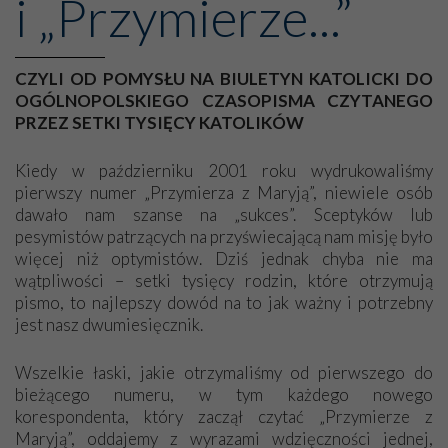
i „Przymierze...”
CZYLI OD POMYSŁU NA BIULETYN KATOLICKI DO
OGÓLNOPOLSKIEGO CZASOPISMA CZYTANEGO
PRZEZ SETKI TYSIĘCY KATOLIKÓW
Kiedy w październiku 2001 roku wydrukowaliśmy
pierwszy numer „Przymierza z Maryją”, niewiele osób
dawało nam szanse na „sukces”. Sceptyków lub
pesymistów patrzących na przyświecającą nam misję było
więcej niż optymistów. Dziś jednak chyba nie ma
wątpliwości – setki tysięcy rodzin, które otrzymują
pismo, to najlepszy dowód na to jak ważny i potrzebny
jest nasz dwumiesięcznik.
Wszelkie łaski, jakie otrzymaliśmy od pierwszego do
bieżącego numeru, w tym każdego nowego
korespondenta, który zaczął czytać „Przymierze z
Maryją”, oddajemy z wyrazami wdzięczności jednej,