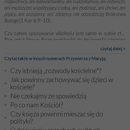
rozpustnicy, ani bałwochwalcy, ani cudzołożnicy, ani rozwięźli,
ani mężczyźni współżyjący z sobą, ani złodzieje, ani chciwi, ani
pijacy, ani oszczercy, ani zdziercy nie odziedziczą Królestwa
Bożego
(1 Kor 6,9–10).
Czy zatem spożywanie alkoholu jest samo w sobie złe?
Nie, gdyż Słowo Boże podchodzi do tej kwestii również
pozytywnie. [...]
czytaj dalej >
[Pełny tekst w wydaniu papierowym]
Czytaj także w innych numerach Przymierza z Maryją:
Czy istnieją „rozwody kościelne"?
Jak powinny zachowywać się dzieci w
kościele?
Nie czekajmy ze spowiedzią
Po co nam Kościół?
Czy księża powinni mieszać się do
polityki?