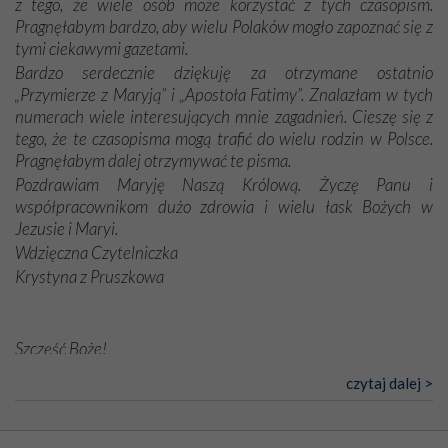
z tego, że wiele osób może korzystać z tych czasopism.
Pragnęłabym bardzo, aby wielu Polaków mogło zapoznać się z
tymi ciekawymi gazetami.
Bardzo serdecznie dziękuję za otrzymane ostatnio
„Przymierze z Maryją” i „Apostoła Fatimy”. Znalazłam w tych
numerach wiele interesujących mnie zagadnień. Cieszę się z
tego, że te czasopisma mogą trafić do wielu rodzin w Polsce.
Pragnęłabym dalej otrzymywać te pisma.
Pozdrawiam Maryję Naszą Królową. Życzę Panu i
współpracownikom dużo zdrowia i wielu łask Bożych w
Jezusie i Maryi.
Wdzięczna Czytelniczka
Krystyna z Pruszkowa
Szczęść Boże!
Bardzo dziękuję za przysyłanie mi „Przymierza z Maryją”. Jest
czytaj dalej >
to pismo, które bardzo sobie cenię i szanuję. Redagujecie
ciekawe artykuły. Zawsze czekam na nowe numery i pragnę
poinformować, że zawsze będę Was wspierać. Niech Pan Bóg