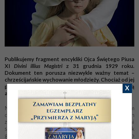
Publikujemy fragment encykliki Ojca Świętego Piusa
XI
Divini illius Magistri
z 31 grudnia 1929 roku.
Dokument ten porusza niezwykle ważny temat –
chrześcijańskie wychowanie młodzieży. Chociaż od jej
publikacji minął prawie wiek, wciąż uderza swą
X
aktualnością!
Nigdy nie powinno się tracić z oczu, że przedmiotem
chrześcijańskiego wychowania jest cały człowiek, duch
złączony z ciałem w jedności natury, ze wszystkimi
swoimi władzami przyrodzonymi i nadprzyrodzonymi, jak
go nam przedstawia zdrowy rozum i Objawienie; przeto