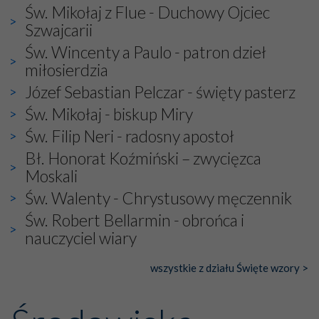
bez obecności duszpasterza – księdza Krzysztofa.
Św. Mikołaj z Flue - Duchowy Ojciec
Oprócz zapewnienia nam możliwości codziennego
Szwajcarii
wysłuchania Mszy Świętej, dawał on wyrazy swej
niezwykłej czci dla Matki Bożej śpiewem
Godzinek
i
Św. Wincenty a Paulo - patron dzieł
pięknych pieśni.
miłosierdzia
Józef Sebastian Pelczar - święty pasterz
Każdy z nas przywiózł Matce Bożej bagaż własnych
Św. Mikołaj - biskup Miry
intencji, od tych najbardziej osobistych po zbiorowe –
dotyczące Kościoła i Ojczyzny. Każdy też otrzymał w
Św. Filip Neri - radosny apostoł
duchowym wymiarze to, czego najbardziej potrzebował.
Bł. Honorat Koźmiński – zwycięzca
To doświadczenie znają wszyscy pielgrzymujący ze
Moskali
szczerą intencją w miejsca szczególnie wybrane przez
Pana Boga i przez Maryję.
Św. Walenty - Chrystusowy męczennik
Wśród tych niezwykłych miejsc jest też Fatima, niosąca
Św. Robert Bellarmin - obrońca i
do Nieba już od ponad wieku nieprzerwany strumień
nauczyciel wiary
ludzkiej modlitwy.
wszystkie z działu Święte wzory >