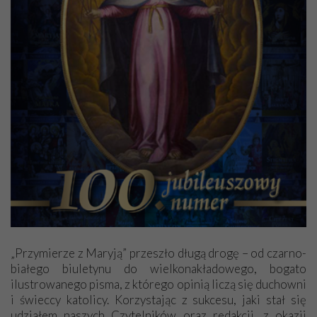
„Przymierze z Maryją” przeszło długą drogę – od czarno-
białego biuletynu do wielkonakładowego, bogato
ilustrowanego pisma, z którego opinią liczą się duchowni
i świeccy katolicy. Korzystając z sukcesu, jaki stał się
udziałem naszych Czytelników oraz redakcji, z okazji