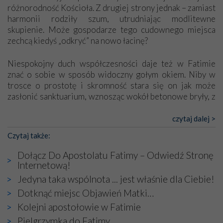
różnorodność Kościoła. Z drugiej strony jednak – zamiast
harmonii rodziły szum, utrudniając modlitewne
skupienie. Może gospodarze tego cudownego miejsca
zechcą kiedyś „odkryć” na nowo łacinę?
Niespokojny duch współczesności daje też w Fatimie
znać o sobie w sposób widoczny gołym okiem. Niby w
trosce o prostotę i skromność stara się on jak może
zasłonić sanktuarium, wznosząc wokół betonowe bryły, z
których niektóre nawet zostały poświęcone jako miejsca
katolickiego kultu. Tylko co wspólnego z żywą,
czytaj dalej >
autentyczną wiarą mogą mieć płaskie, szare bunkry albo
Czytaj także:
kaplice, w których Tabernakulum przypomina bardziej
skrzynkę na narzędzia? Albo co powiedzieć o ustawionym
Dołącz Do Apostolatu Fatimy – Odwiedź Stronę
tuż przy nowej bazylice wielkim krzyżu, na którym
Internetową!
zamiast Chrystusa umieszczono dziwaczną postać jakby
Jedyna taka wspólnota ... jest właśnie dla Ciebie!
wyjętą ze starożytnych hieroglifów? W kulturowym
Dotknąć miejsc Objawień Matki…
kontekście naszych czasów to raczej karykatura niż godny
wizerunek Zbawiciela…
Kolejni apostołowie w Fatimie
Zatem nawet w bezpośrednim otoczeniu sanktuarium
Pielgrzymka do Fatimy