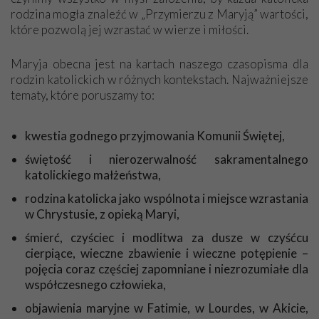
rodzina mogła znaleźć w „Przymierzu z Maryją” wartości,
które pozwolą jej wzrastać w wierze i miłości.
Niech będzie pochwalony Jezus Chrystus!
Panie Sławomirze, w liście zadał mi Pan pytanie, czy jestem
Maryja obecna jest na kartach naszego czasopisma dla
dumna z otrzymywanego pisma „Przymierze z Maryją”. Jestem
rodzin katolickich w różnych kontekstach. Najważniejsze
dumna! A dlaczego? Bo jest to pismo jedyne w swoim rodzaju.
tematy, które poruszamy to:
To ogromna wiedza. Każdy artykuł bogaty w wydarzenia,
emanuje częścią historii o naszej wierze katolickiej. Bardzo
kwestia godnego przyjmowania Komunii Świętej,
dużo przeczytałam dobrych książek (bo lubię czytać), ale
pismo „Przymierze z Maryją” stawiam na pierwszym miejscu,
świętość i nierozerwalność sakramentalnego
bo porusza serce, ubogaca duszę i umysł. O wielu sprawach
katolickiego małżeństwa,
opisanych w artykułach wcześniej nie miałam wiedzy. Ale
rodzina katolicka jako wspólnota i miejsce wzrastania
teraz mając 86 lat jestem poniekąd uczennicą „Przymierza z
w Chrystusie, z opieką Maryi,
Maryją”. Mówi się, że człowiek uczy się do końca życia,
prawda? Bóg zapłać za tę wiedzę. Z szacunkiem chylę czoło
śmierć, czyściec i modlitwa za dusze w czyśćcu
przed wszystkimi osobami za pracę i trud w tworzeniu pisma.
cierpiące, wieczne zbawienie i wieczne potępienie –
A Matka Boża, nasza Królowa, niech Was błogosławi. Przy
pojęcia coraz częściej zapomniane i niezrozumiałe dla
okazji „Bóg zapłać” za wszystko co dostaję od Stowarzyszenia
współczesnego człowieka,
Księdza Piotra Skargi: za życzenia urodzinowe, za listy Pana
objawienia maryjne w Fatimie, w Lourdes, w Akicie,
Sławomira i wszystkie pamiątki, a szczególnie za koronę Matki