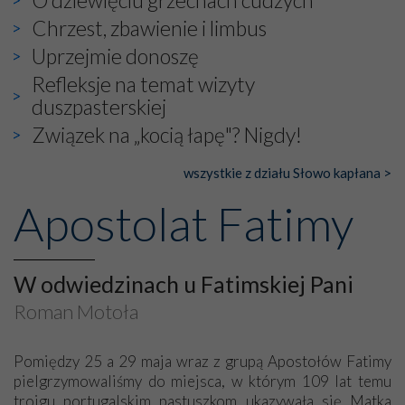
O dziewięciu grzechach cudzych
Chrzest, zbawienie i limbus
Uprzejmie donoszę
Refleksje na temat wizyty
duszpasterskiej
Związek na „kocią łapę"? Nigdy!
wszystkie z działu Słowo kapłana >
Apostolat Fatimy
W odwiedzinach u Fatimskiej Pani
Roman Motoła
Pomiędzy 25 a 29 maja wraz z grupą Apostołów Fatimy
pielgrzymowaliśmy do miejsca, w którym 109 lat temu
trojgu portugalskim pastuszkom ukazywała się Matka