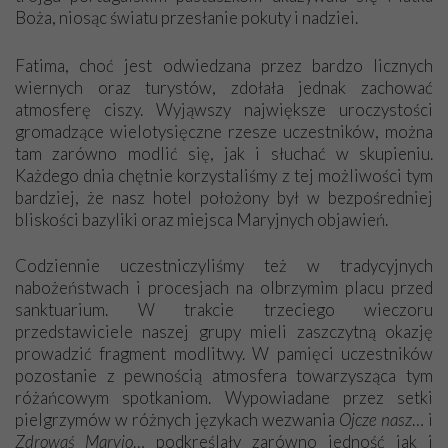
Boża, niosąc światu przesłanie pokuty i nadziei.
Fatima, choć jest odwiedzana przez bardzo licznych
wiernych oraz turystów, zdołała jednak zachować
atmosferę ciszy. Wyjąwszy największe uroczystości
gromadzące wielotysięczne rzesze uczestników, można
tam zarówno modlić się, jak i słuchać w skupieniu.
Każdego dnia chętnie korzystaliśmy z tej możliwości tym
bardziej, że nasz hotel położony był w bezpośredniej
bliskości bazyliki oraz miejsca Maryjnych objawień.
Codziennie uczestniczyliśmy też w tradycyjnych
nabożeństwach i procesjach na olbrzymim placu przed
sanktuarium. W trakcie trzeciego wieczoru
przedstawiciele naszej grupy mieli zaszczytną okazję
prowadzić fragment modlitwy. W pamięci uczestników
pozostanie z pewnością atmosfera towarzysząca tym
różańcowym spotkaniom. Wypowiadane przez setki
pielgrzymów w różnych językach wezwania
Ojcze nasz
… i
Zdrowaś Maryjo
… podkreślały zarówno jedność jak i