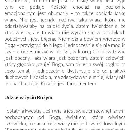
Kościołowi, to istotnie posiada łaskę wiary. Jeśli żyje
tym, co podaje Kościół, chociaż na poziomie
emocjonalnym jest obumarły – to także posiada łaskę
wiary. Nie jest jednak możliwa taka wiara, która nie
oddziaływałaby na całość życia. Zatem twierdzenie, że
ktoś wierzy, ale ta wiara nie wyraża się w praktykach
pobożnych, jest błędna. Nie można bowiem wierzyć w
Boga – przylgnąć do Niego i jednocześnie się nie modlić
czy nie uczestniczyć w liturgii, w której On prawdziwie
jest obecny. Taka wiara jest pozorem. Zatem człowiek,
który głęboko „czuje” Boga, sam określa swój pogląd na
Jego temat i jednocześnie dystansuje się od praktyk
duchowych i Kościoła, ma zdecydowanie mniej wiary niż
osoba, dla której Kościół jest fundamentem.
Udział w życiu Bożym
I ostatnia kwestia. Jeśli wiara jest światłem zewnętrznym,
pochodzącym od Boga, światłem, które oświeca
człowieka, to sama treść wiary nie jest czymś dowolnym.
Nie można powiedzieć, że katolik i muzułmanin posiadają