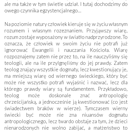
ale ma także w tym świetle udział. I tutaj dochodzimy do
owego czynnika egzystencjalnego…
Na poziomie natury człowiek kieruje się w życiu własnym
rozumem i własnym rozeznaniem. Przyjąwszy wiarę,
rozum zostaje wyposażony w światło nadprzyrodzone. To
oznacza, że człowiek w swoim życiu nie potrafi już
ignorować Ewangelii i nauczania Kościoła. Wiarę
rozpoznajemy zatem nie przez to, na ile nauczyliśmy się
teologii, ale na ile przylgnęliśmy do jej prawdy. Zatem
teolog znający wszystkie dogmaty, lecz kwestionujący je,
ma mniejszą wiarę od wiernego świeckiego, który być
może nie wszystko potrafi wyjaśnić i nazwać, lecz dla
którego prawdy wiary są fundamentem. Przykładowo,
teolog może doskonale znać antropologię
chrześcijańską, a jednocześnie ją kwestionować (co jest
świadectwem braków w wierze). Tymczasem wierny
świecki być może nie zna niuansów dogmatu
antropologicznego, lecz twardo obstaje za tym, że dzieci
nienarodzonych nie wolno zabijać, a małżeństwo to