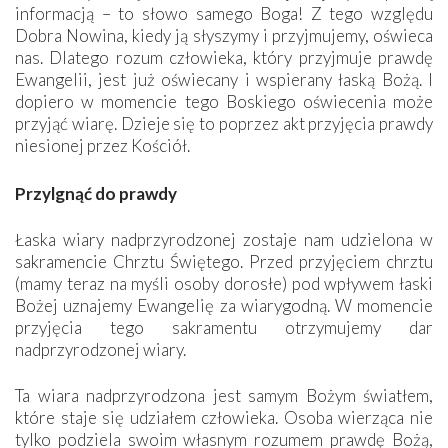
informacją – to słowo samego Boga! Z tego względu
Dobra Nowina, kiedy ją słyszymy i przyjmujemy, oświeca
nas. Dlatego rozum człowieka, który przyjmuje prawdę
Ewangelii, jest już oświecany i wspierany łaską Bożą. I
dopiero w momencie tego Boskiego oświecenia może
przyjąć wiarę. Dzieje się to poprzez akt przyjęcia prawdy
niesionej przez Kościół.
Przylgnąć do prawdy
Łaska wiary nadprzyrodzonej zostaje nam udzielona w
sakramencie Chrztu Świętego. Przed przyjęciem chrztu
(mamy teraz na myśli osoby dorosłe) pod wpływem łaski
Bożej uznajemy Ewangelię za wiarygodną. W momencie
przyjęcia tego sakramentu otrzymujemy dar
nadprzyrodzonej wiary.
Ta wiara nadprzyrodzona jest samym Bożym światłem,
które staje się udziałem człowieka. Osoba wierząca nie
tylko podziela swoim własnym rozumem prawdę Bożą,