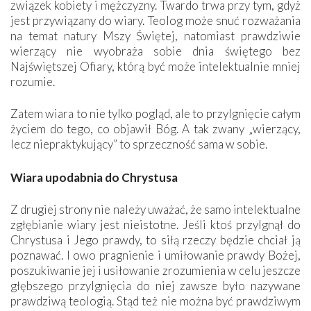
związek kobiety i mężczyzny. Twardo trwa przy tym, gdyż
jest przywiązany do wiary. Teolog może snuć rozważania
na temat natury Mszy Świętej, natomiast prawdziwie
wierzący nie wyobraża sobie dnia świętego bez
Najświętszej Ofiary, którą być może intelektualnie mniej
rozumie.
Zatem wiara to nie tylko pogląd, ale to przylgnięcie całym
życiem do tego, co objawił Bóg. A tak zwany „wierzący,
lecz niepraktykujący” to sprzeczność sama w sobie.
Wiara upodabnia do Chrystusa
Z drugiej strony nie należy uważać, że samo intelektualne
zgłębianie wiary jest nieistotne. Jeśli ktoś przylgnął do
Chrystusa i Jego prawdy, to siłą rzeczy będzie chciał ją
poznawać. I owo pragnienie i umiłowanie prawdy Bożej,
poszukiwanie jej i usiłowanie zrozumienia w celu jeszcze
głębszego przylgnięcia do niej zawsze było nazywane
prawdziwą teologią. Stąd też nie można być prawdziwym