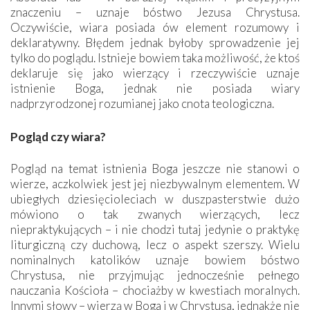
znaczeniu – uznaje bóstwo Jezusa Chrystusa.
Oczywiście, wiara posiada ów element rozumowy i
deklaratywny. Błędem jednak byłoby sprowadzenie jej
tylko do poglądu. Istnieje bowiem taka możliwość, że ktoś
deklaruje się jako wierzący i rzeczywiście uznaje
istnienie Boga, jednak nie posiada wiary
nadprzyrodzonej rozumianej jako cnota teologiczna.
Pogląd czy wiara?
Pogląd na temat istnienia Boga jeszcze nie stanowi o
wierze, aczkolwiek jest jej niezbywalnym elementem. W
ubiegłych dziesięcioleciach w duszpasterstwie dużo
mówiono o tak zwanych wierzących, lecz
niepraktykujących – i nie chodzi tutaj jedynie o praktykę
liturgiczną czy duchową, lecz o aspekt szerszy. Wielu
nominalnych katolików uznaje bowiem bóstwo
Chrystusa, nie przyjmując jednocześnie pełnego
nauczania Kościoła – chociażby w kwestiach moralnych.
Innymi słowy – wierzą w Boga i w Chrystusa, jednakże nie