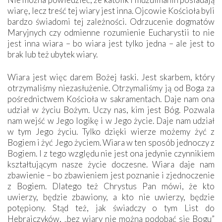
wiarę, lecz treść tej wiary jest inna. Ojcowie Kościoła byli
bardzo świadomi tej zależności. Odrzucenie dogmatów
Maryjnych czy odmienne rozumienie Eucharystii to nie
jest inna wiara – bo wiara jest tylko jedna – ale jest to
brak lub też ubytek wiary.
Wiara jest więc darem Bożej łaski. Jest skarbem, który
otrzymaliśmy niezasłużenie. Otrzymaliśmy ją od Boga za
pośrednictwem Kościoła w sakramentach. Daje nam ona
udział w życiu Bożym. Uczy nas, kim jest Bóg. Pozwala
nam wejść w Jego logikę i w Jego życie. Daje nam udział
w tym Jego życiu. Tylko dzięki wierze możemy żyć z
Bogiem i żyć Jego życiem. Wiara w ten sposób jednoczy z
Bogiem. I z tego względu nie jest ona jedynie czynnikiem
kształtującym nasze życie doczesne. Wiara daje nam
zbawienie – bo zbawieniem jest poznanie i zjednoczenie
z Bogiem. Dlatego też Chrystus Pan mówi, że kto
uwierzy, będzie zbawiony, a kto nie uwierzy, będzie
potępiony. Stąd też, jak świadczy o tym List do
Hebrajczyków, „bez wiary nie można podobać się Bogu”