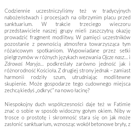
Codziennie uczestniczyliśmy też w tradycyjnych
nabożeństwach i procesjach na olbrzymim placu przed
sanktuarium. W trakcie trzeciego wieczoru
przedstawiciele naszej grupy mieli zaszczytną okazję
prowadzić fragment modlitwy. W pamięci uczestników
pozostanie z pewnością atmosfera towarzysząca tym
różańcowym spotkaniom. Wypowiadane przez setki
pielgrzymów w różnych językach wezwania
Ojcze nasz
… i
Zdrowaś Maryjo
… podkreślały zarówno jedność jak i
różnorodność Kościoła. Z drugiej strony jednak – zamiast
harmonii rodziły szum, utrudniając modlitewne
skupienie. Może gospodarze tego cudownego miejsca
zechcą kiedyś „odkryć” na nowo łacinę?
Niespokojny duch współczesności daje też w Fatimie
znać o sobie w sposób widoczny gołym okiem. Niby w
trosce o prostotę i skromność stara się on jak może
zasłonić sanktuarium, wznosząc wokół betonowe bryły, z
których niektóre nawet zostały poświęcone jako miejsca