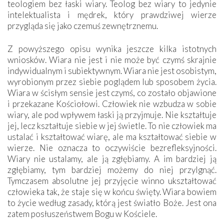
teologiem bez łaski wiary. Teolog bez wiary to jedynie
intelektualista i mędrek, który prawdziwej wierze
przygląda się jako czemuś zewnętrznemu.
Z powyższego opisu wynika jeszcze kilka istotnych
wniosków. Wiara nie jest i nie może być czymś skrajnie
indywidualnym i subiektywnym. Wiara nie jest osobistym,
wyrobionym przez siebie poglądem lub sposobem życia.
Wiara w ścisłym sensie jest czymś, co zostało objawione
i przekazane Kościołowi. Człowiek nie wzbudza w sobie
wiary, ale pod wpływem łaski ją przyjmuje. Nie kształtuje
jej, lecz kształtuje siebie w jej świetle. To nie człowiek ma
ustalać i kształtować wiarę, ale ma kształtować siebie w
wierze. Nie oznacza to oczywiście bezrefleksyjności.
Wiary nie ustalamy, ale ją zgłębiamy. A im bardziej ją
zgłębiamy, tym bardziej możemy do niej przylgnąć.
Tymczasem absolutne jej przyjęcie winno ukształtować
człowieka tak, że staje się w końcu święty. Wiara bowiem
to życie według zasady, którą jest światło Boże. Jest ona
zatem posłuszeństwem Bogu w Kościele.