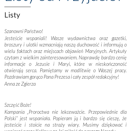
wznoszono na chwałę Bożą, na przykład – w podzięce za
Opatrznościową pomoc w wygranej bitwie o
Listy
niepodległość kraju. Zachwyt budziła potężna, a zarazem
misterna architektura tych monumentalnych dzieł,
wspaniałe zdobienia, dbałość ich twórców o detale,
Szanowni Państwo!
połączenie talentów z wytrwałością i pracowitością
Jesteście wspaniali! Wasze wydawnictwa oraz gazetki,
budowniczych.
broszury i ulotki wzmacniają naszą duchowość i informują o
wielu faktach oraz miejscach objawień Maryjnych. Artykuły
Podążyliśmy też śladami fatimskich wizjonerów – Łucji
czytam z wielkim zainteresowaniem. Naprawdę bardzo cenię
dos Santos oraz świętych Hiacynty i Franciszka Marto.
informacje o Jezusie i Maryi, które w nieskończoność
Modliliśmy się przy ich grobach. Odprawiliśmy Drogę
otwierają serca. Pamiętamy w modlitwie o Waszej pracy.
Krzyżową w ich rodzinnych stronach, odwiedziliśmy
Pozdrawiam gorąco Pana Prezesa i cały zespół redakcyjny!
domy, w których żyli.
Anna ze Zgierza
W miejscu objawień Matki Bożej zapaliliśmy świece
przywiezione wraz z intencjami powierzonymi nam przez
Szczęść Boże!
Darczyńców w ramach akcji „Twoje światło w Fatimie”.
Kampania „Proroctwa nie lekceważcie. Przepowiednie dla
Podczas tej kilkudniowej wyprawy na każdym kroku
Polski” jest wspaniała. Popieram ją i bardzo się cieszę, że
spotykaliśmy się z serdeczną otwartością
jesteście i stoicie na straży wiary. Musimy dziękować i
Portugalczyków. Podziwialiśmy ich ludową sztukę i