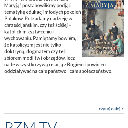
Maryją” postanowiliśmy podjąć
tematykę edukacji młodych pokoleń
Polaków. Pokładamy nadzieję w
chrześcijańskim, czy też ściślej –
katolickim kształceniu i
wychowaniu. Pamiętamy bowiem,
że katolicyzm jest nie tylko
doktryną, dogmatem czy też
zbiorem modlitw i obrzędów, lecz
nade wszystko żywą relacją z Bogiem i powinien
oddziaływać na całe państwo i całe społeczeństwo.
czytaj dalej >
PZM TV