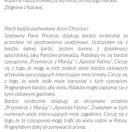
wspierać naszą Królową za Jej miłość do naszego Narodu.
zwyczaje. Mimo że nasze kraje są od siebie bardzo
oddalone, w żaden sposób nie czuliśmy się obco.
Zbigniew z Katowic
Sprawiła to oczywiście sama Matka Boża, ale też
kulturowa bliskość biorąca swój początek w naszej
wspólnej wierze. Podczas wyjazdów do historycznych
Niech będzie pochwalony Jezus Chrystus!
miejsc, które znalazły się na trasie naszej pielgrzymki,
Szanowny Panie Prezesie, dziękuję bardzo serdecznie za
mieliśmy okazję przekonać się, że Maryja swoją opieką
przesłane mi pozdrowienia urodzinowe. Ucieszyłam się z
otacza nie tylko nasz naród, lecz wszystkie nacje, które
bardzo ładnej kartki. Jestem dumna z działalności
się Jej ufnie oddają, a także każdą osobę, która zawierza
apostolskiej, jaką Państwo prowadzą. Podobają mi się bardzo
Jej siebie oraz swych bliskich.
czasopisma „Przymierze z Maryją” i „Apostoł Fatimy”. Cieszę
się z tego, że mogę w nich znaleźć wiele bardzo ciekawych
Dzieje Portugalii to również historia wierności Bogu i
artykułów poruszających interesujące mnie tematy. Cieszę się
odstępstw, także w życiu władców. Trudne momenty w
z tego, że wiele osób może korzystać z tych czasopism.
wymiarze tak osobistym, jak i zbiorowym, przypominają o
Pragnęłabym bardzo, aby wielu Polaków mogło zapoznać się z
konieczności ciągłego zabiegania o własną duszę i o łaskę
tymi ciekawymi gazetami.
Opatrzności. Wierność przynosi pomyślność –
Bardzo serdecznie dziękuję za otrzymane ostatnio
przynajmniej w życiu duchowym. Odstępstwo owocuje
„Przymierze z Maryją” i „Apostoła Fatimy”. Znalazłam w tych
nieszczęściem i śmiercią. Te uniwersalne prawdy
numerach wiele interesujących mnie zagadnień. Cieszę się z
przychodziły na myśl, gdy słuchaliśmy opowieści
tego, że te czasopisma mogą trafić do wielu rodzin w Polsce.
przewodników o portugalskich monarchach i wodzach,
Pragnęłabym dalej otrzymywać te pisma.
zwycięskich bitwach i nieszczęśliwych losach grzesznych