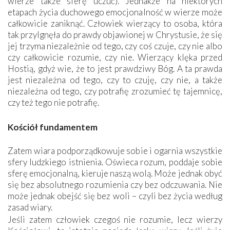
wierze także sferę uczuć). Jednakże na niektórych
etapach życia duchowego emocjonalność w wierze może
całkowicie zaniknąć. Człowiek wierzący to osoba, która
tak przylgnęła do prawdy objawionej w Chrystusie, że się
jej trzyma niezależnie od tego, czy coś czuje, czy nie albo
czy całkowicie rozumie, czy nie. Wierzący klęka przed
Hostią, gdyż wie, że to jest prawdziwy Bóg. A ta prawda
jest niezależna od tego, czy to czuję, czy nie, a także
niezależna od tego, czy potrafię zrozumieć tę tajemnicę,
czy też tego nie potrafię.
Kościół fundamentem
Zatem wiara podporządkowuje sobie i ogarnia wszystkie
sfery ludzkiego istnienia. Oświeca rozum, poddaje sobie
sferę emocjonalną, kieruje naszą wolą. Może jednak obyć
się bez absolutnego rozumienia czy bez odczuwania. Nie
może jednak obejść się bez woli – czyli bez życia według
zasad wiary.
Jeśli zatem człowiek czegoś nie rozumie, lecz wierzy