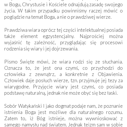
w Bogu, Chrystusie i Kościele odnajdują zasadę swojego
życia. W takim przypadku powinniśmy raczej mówić o
poglądzie na temat Boga, a nie o prawdziwej wierze.
Prawdziwa wiara oprócz tej części intelektualnej posiada
także element egzystencjalny. Najprościej można
wyjaśnić tę zależność, przyglądając się procesowi
rodzenia się wiary i jej dojrzewania.
Pismo Święte mówi, że wiara rodzi się ze słuchania.
Oznacza to, że jest ona czymś, co przychodzi do
człowieka z zewnątrz, a konkretnie z Objawienia.
Człowiek daje posłuch wierze, tzn. przyjmuje jej tezy za
wiarygodne. Przyjęcie wiary jest czymś, co posiada
podstawę naturalną, jednak nie może obyć się bez łaski.
Sobór Watykański I jako dogmat podaje nam, że poznanie
istnienia Boga jest możliwe dla naturalnego rozumu.
Zatem to, iż Bóg istnieje, można wywnioskować z
samego namysłu nad światem. Jednak teizm sam w sobie