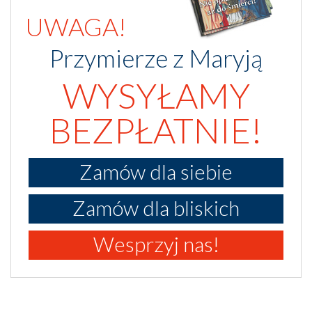
UWAGA!
Przymierze z Maryją
WYSYŁAMY
BEZPŁATNIE!
Zamów dla siebie
Zamów dla bliskich
Wesprzyj nas!